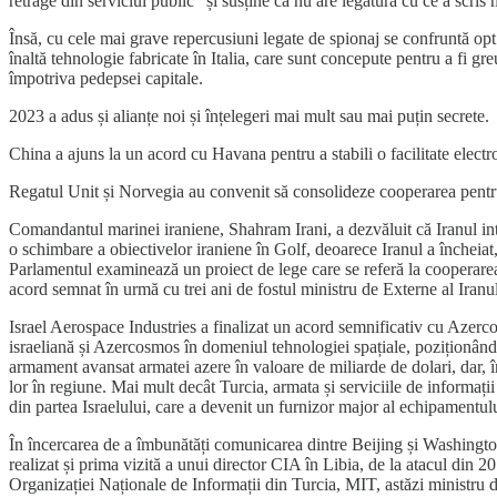
retrage din serviciul public” și susține că nu are legătură cu ce a scris
Însă, cu cele mai grave repercusiuni legate de spionaj se confruntă opt 
înaltă tehnologie fabricate în Italia, care sunt concepute pentru a fi 
împotriva pedepsei capitale.
2023 a adus și alianțe noi și înțelegeri mai mult sau mai puțin secrete.
China a ajuns la un acord cu Havana pentru a stabili o facilitate electr
Regatul Unit și Norvegia au convenit să consolideze cooperarea pentru 
Comandantul marinei iraniene, Shahram Irani, a dezvăluit că Iranul inte
o schimbare a obiectivelor iraniene în Golf, deoarece Iranul a încheiat, r
Parlamentul examinează un proiect de lege care se referă la cooperarea
acord semnat în urmă cu trei ani de fostul ministru de Externe al Ira
Israel Aerospace Industries a finalizat un acord semnificativ cu Azerc
israeliană și Azercosmos în domeniul tehnologiei spațiale, poziționând 
armament avansat armatei azere în valoare de miliarde de dolari, dar, î
lor în regiune. Mai mult decât Turcia, armata și serviciile de informați
din partea Israelului, care a devenit un furnizor major al echipamentulu
În încercarea de a îmbunătăți comunicarea dintre Beijing și Washington,
realizat și prima vizită a unui director CIA în Libia, de la atacul din
Organizației Naționale de Informații din Turcia, MIT, astăzi ministru 