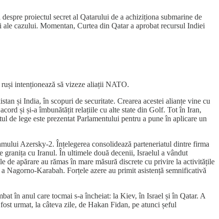
ii despre proiectul secret al Qatarului de a achiziționa submarine de
lii ale cazului. Momentan, Curtea din Qatar a aprobat recursul Indiei
 ruși intenționează să vizeze aliații NATO.
an și India, în scopuri de securitate. Crearea acestei alianțe vine cu
ord și și-a îmbunătățit relațiile cu alte state din Golf. Tot în Iran,
tul de lege este prezentat Parlamentului pentru a pune în aplicare un
amului Azersky-2. Înțelegerea consolidează parteneriatul dintre firma
 granița cu Iranul. În ultimele două decenii, Israelul a vândut
e de apărare au rămas în mare măsură discrete cu privire la activitățile
jan a Nagorno-Karabah. Forțele azere au primit asistență semnificativă
t în anul care tocmai s-a încheiat: la Kiev, în Israel și în Qatar. A
fost urmat, la câteva zile, de Hakan Fidan, pe atunci șeful