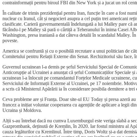
contrainformații pentru biroul FBI din New York și a jucat un rol cent
În calitate de trimis prezidențial pentru Iran, funcție în care a fost nu
nuclear cu Iranul, cât și negocieri asupra a cel puțin trei americani re
clasificate. Carieră guvernamentală îndelungată a lui Malley pare că are
făcându-l pe Malley să pară o cârtiță a Teheranului în inima Casei Alb
Washington, presa iraniană a dat câteva detalii în scandalul Malley. În 
poveste.
America se confruntă și cu o posibilă recrutare a unui politician de c
Comitetului pentru Relații Externe din Senat. Rechizitoriul său face, însă
Guvernul ucrainean l-a demis pe șeful Serviciului Special de Comunicaț
Anticorupție al Ucrainei a anunțat că șeful Comunicațiilor Speciale și 
ucrainean l-a înlocuit pe comandantul Forțelor Medicale ucrainene, cu
Serviciului de Informații Externe al Ucrainei, pe 17 noiembrie. Motivul
a scris că Ministerul Apărării ia în considerare posibila demitere a tr
Ceva probleme are și Franța. Doar site-ul EU Today și presa azeră au r
francez a inițiat voluntar cooperarea cu agențiile de aplicare a legii 
Ucraina și Moldova.
Alții s-au întrebat dacă nu cumva Luxemburgul este veriga slabă a se
Gazprombank, deținută de Kremlin, în 2020. Iar fostul ministru al Apăr
cauza legăturilor cu Kremlinul. Între timp, Doris Woltz și-a dat demisi