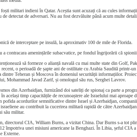
 mass media.
foști militari indieni în Qatar. Aceștia sunt acuzați că au cules informaț
greu de detectat de adversari. Nu au fost dezvăluite până acum multe deta
onică de interceptare pe insulă, la aproximativ 100 de mile de Florida.
a contracara amenințările subacvatice, pe fondul îngrijorării că spionii
nționează să formeze o alianță navală cu mai multe state din Golf, Pakist
ecent, o perioadă de șapte ani de ostilitate cu Arabia Saudită printr-un ac
 dintre Teheran și Moscova în domeniul securității informațiilor. Proiec
nului, Mohammad Javad Zarif, și omologul său rus, Serghei Lavrov.
osmos din Azerbaidjan, furnizând doi sateliți de spionaj ca parte a progr
în același timp capacitățile de recunoaștere ale Israelului mai aproape de
n pofida acordurilor semnificative dintre Israel și Azerbaidjan, companiil
i israeliene au contribuit la cucerirea militară rapidă de către Azerbaid
i său militar.
 directorul CIA, William Burns, a vizitat China. Dar Burns s-a tot plimba
 2012 împotriva unei misiuni americane la Benghazi. În Libia, șeful CIA a 
de Externe.