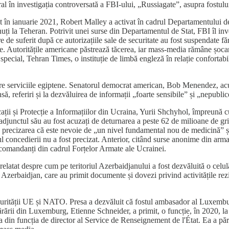
ral în investigația controversată a FBI-ului, „Russiagate”, asupra fostu
mit în ianuarie 2021, Robert Malley a activat în cadrul Departamentului de
ținuți la Teheran. Potrivit unei surse din Departamentul de Stat, FBI îl 
 de suferit după ce autorizațiile sale de securitate au fost suspendate f
e. Autoritățile americane păstrează tăcerea, iar mass-media rămâne șocan
special, Tehran Times, o instituție de limbă engleză în relație confortabil
ătre serviciile egiptene. Senatorul democrat american, Bob Menendez, acu
, referiri și la dezvăluirea de informații „foarte sensibile” și „nepublice
ii și Protecție a Informațiilor din Ucraina, Yurii Shchyhol, împreună cu
adjunctul său au fost acuzați de deturnarea a peste 62 de milioane de griv
 precizarea că este nevoie de „un nivel fundamental nou de medicină” și
 concedierii nu a fost precizat. Anterior, citând surse anonime din arma
ei comandanți din cadrul Forțelor Armate ale Ucrainei.
elatat despre cum pe teritoriul Azerbaidjanului a fost dezvăluită o celu
din Azerbaidjan, care au primit documente și dovezi privind activitățile r
curității UE și NATO. Presa a dezvăluit că fostul ambasador al Luxembu
ării din Luxemburg, Etienne Schneider, a primit, o funcție, în 2020, la 
a din funcția de director al Service de Renseignement de l'État. Ea a păr