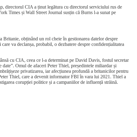
, directorul CIA a ținut legătura cu directorul serviciului rus de
rk Times și Wall Street Journal susțin că Burns l-a sunat pe
 Britanie, obținând un rol cheie în gestionarea datelor despre
i care va declanșa, probabil, o dezbatere despre confidențialitatea
strânsă cu CIA, ceea ce l-a determinat pe David Davis, fostul secretar
 date”. Omul de afaceri Peter Thiel, președintele miliardar și
mbrățișeze privatizarea, iar afecțiunea profundă a britanicilor pentru
eter Thiel, care a devenit informator FBI în vara lui 2021. Thiel a
garea corupției politice și a campaniilor de influență străină.