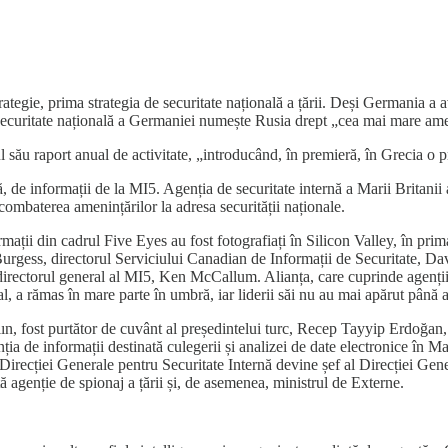
ategie, prima strategia de securitate națională a țării. Deși Germania a 
securitate națională a Germaniei numește Rusia drept „cea mai mare ameninț
său raport anual de activitate, „introducând, în premieră, în Grecia o pra
de informații de la MI5. Agenția de securitate internă a Marii Britanii a
ombaterea amenințărilor la adresa securității naționale.
rmații din cadrul Five Eyes au fost fotografiați în Silicon Valley, în prim
Burgess, directorul Serviciului Canadian de Informații de Securitate, Da
irectorul general al MI5, Ken McCallum. Alianța, care cuprinde agenții
al, a rămas în mare parte în umbră, iar liderii săi nu au mai apărut până
ın, fost purtător de cuvânt al președintelui turc, Recep Tayyip Erdoğan, 
 de informații destinată culegerii și analizei de date electronice în Ma
 Direcției Generale pentru Securitate Internă devine șef al Direcției Gen
ă agenție de spionaj a țării și, de asemenea, ministrul de Externe.