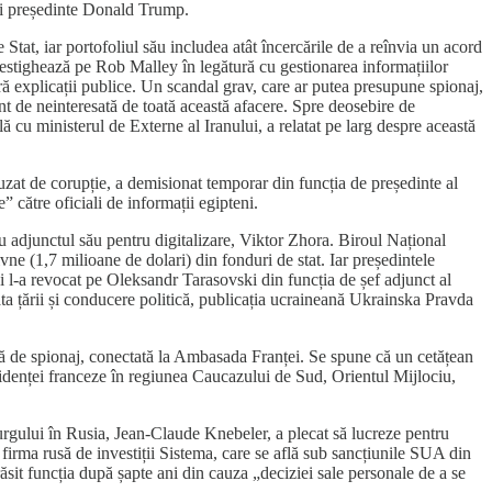
lui președinte Donald Trump.
 Stat, iar portofoliul său includea atât încercările de a reînvia un acord
investighează pe Rob Malley în legătură cu gestionarea informațiilor
ără explicații publice. Un scandal grav, care ar putea presupune spionaj,
t de neinteresată de toată această afacere. Spre deosebire de
ă cu ministerul de Externe al Iranului, a relatat pe larg despre această
zat de corupție, a demisionat temporar din funcția de președinte al
” către oficiali de informații egipteni.
 adjunctul său pentru digitalizare, Viktor Zhora. Biroul Național
ne (1,7 milioane de dolari) din fonduri de stat. Iar președintele
 l-a revocat pe Oleksandr Tarasovski din funcția de șef adjunct al
ta țării și conducere politică, publicația ucraineană Ukrainska Pravda
lă de spionaj, conectată la Ambasada Franței. Se spune că un cetățean
ezidenței franceze în regiunea Caucazului de Sud, Orientul Mijlociu,
rgului în Rusia, Jean-Claude Knebeler, a plecat să lucreze pentru
firma rusă de investiții Sistema, care se află sub sancțiunile SUA din
ăsit funcția după șapte ani din cauza „deciziei sale personale de a se