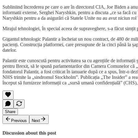
Subliniind încrederea pe care o are în directorul CIA, Joe Biden a anunț
informatii externe, Serghei Naryshkin, pentru a discuta „ce sa facă c
Naryshkin pentru a da asigurări că Statele Unite nu au avut niciun rol
Mirajul tehnologiei, în special aceea de supraveghere, s-a făcut simțit
Gigantul tehnologic Palantir a încheiat un nou contract, de 480 de mil
pacienți. Construcția platformei, care presupune de la cinci până la șap
datelor.
Palantir este cunoscută pentru activitatea sa cu agențiile de informații
pentru Brexit, să le spună parlamentarilor din Camera Comunelor că „es
fondatorul Palantir, a fost criticat în ianuarie după ce a spus, într-o 
NHS trimite la „sindromul Stockholm”. Publicația „The Insider” a realiz
început să furnizeze informații ca „sursă umană confidențială” (CHS), 
Share
Previous
Next
Discussion about this post