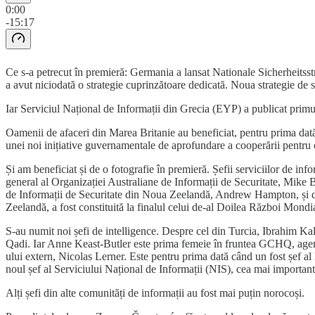
0:00
-15:17
Ce s-a petrecut în premieră: Germania a lansat Nationale Sicherheitsstr
a avut niciodată o strategie cuprinzătoare dedicată. Noua strategie de 
Iar Serviciul Național de Informații din Grecia (EYP) a publicat primul 
Oamenii de afaceri din Marea Britanie au beneficiat, pentru prima dată, 
unei noi inițiative guvernamentale de aprofundare a cooperării pentru c
Și am beneficiat și de o fotografie în premieră. Șefii serviciilor de info
general al Organizației Australiane de Informații de Securitate, Mike 
de Informații de Securitate din Noua Zeelandă, Andrew Hampton, și d
Zeelandă, a fost constituită la finalul celui de-al Doilea Război Mondi
S-au numit noi șefi de intelligence. Despre cel din Turcia, Ibrahim Kal
Qadi. Iar Anne Keast-Butler este prima femeie în fruntea GCHQ, agenția
ului extern, Nicolas Lerner. Este pentru prima dată când un fost șef al
noul șef al Serviciului Național de Informații (NIS), cea mai important
Alți șefi din alte comunități de informații au fost mai puțin norocoși.