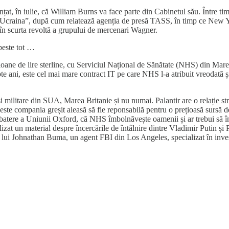
at, în iulie, că William Burns va face parte din Cabinetul său. Între timp
u Ucraina”, după cum relatează agenția de presă TASS, în timp ce New Yo
 în scurta revoltă a grupului de mercenari Wagner.
 peste tot …
ioane de lire sterline, cu Serviciul Național de Sănătate (NHS) din Marea
te ani, este cel mai mare contract IT pe care NHS l-a atribuit vreodată ș
 și militare din SUA, Marea Britanie și nu numai. Palantir are o relație 
te compania greșit aleasă să fie reponsabilă pentru o prețioasă sursă de
dezbatere a Uniunii Oxford, că NHS îmbolnăvește oamenii și ar trebui să î
at un material despre încercările de întâlnire dintre Vladimir Putin și P
lui Johnathan Buma, un agent FBI din Los Angeles, specializat în investi