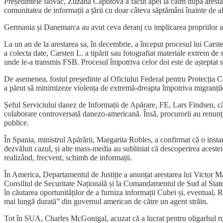
Președintele slovac, Zuzana Čaputová a făcut apel la calm după arestare
comunitatea de informații a țării cu doar câteva săptămâni înainte de aleg
Germania și Danemarca au avut ceva deranj cu implicarea propriilor ang
La un an de la arestarea sa, în decembrie, a început procesul lui Carst
a colecta date, Carsten L. a tipărit sau fotografiat materiale extrem 
unde le-a transmis FSB. Procesul împotriva celor doi este de așteptat s
De asemenea, fostul președinte al Oficiului Federal pentru Protecția C
a părut să minimizeze violența de extremă-dreapta împotriva migranțil
Șeful Serviciului danez de Informații de Apărare, FE, Lars Findsen, cât 
colaborare controversată danezo-americană. Însă, procurorii au renunțat 
publice.
În Spania, ministrul Apărării, Margarita Robles, a confirmat că o insta
dezvăluit cazul, și alte mass-media au subliniat că descoperirea acestei
realizând, frecvent, schimb de informații.
În America, Departamentul de Justiție a anunțat arestarea lui Victor Ma
Consiliul de Securitate Națională și la Comandamentul de Sud al Statelo
în căutarea oportunităților de a furniza informații Cubei și, eventual, R
mai lungă durată” din guvernul american de către un agent străin.
Tot în SUA, Charles McGonigal, acuzat că a lucrat pentru oligarhul ru