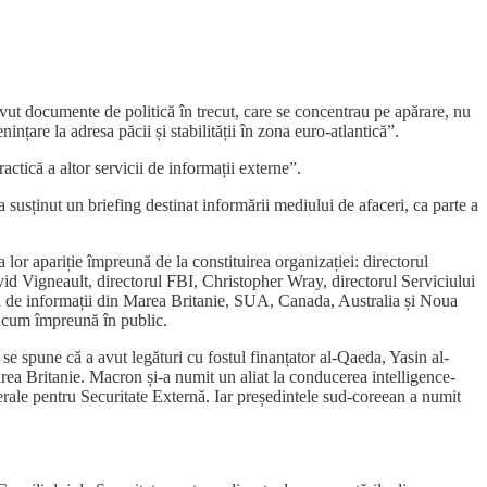
avut documente de politică în trecut, care se concentrau pe apărare, nu
are la adresa păcii și stabilității în zona euro-atlantică”.
ctică a altor servicii de informații externe”.
 susținut un briefing destinat informării mediului de afaceri, ca parte a
a lor apariție împreună de la constituirea organizației: directorul
vid Vigneault, directorul FBI, Christopher Wray, directorul Serviciului
 de informații din Marea Britanie, SUA, Canada, Australia și Noua
 acum împreună în public.
se spune că a avut legături cu fostul finanțator al-Qaeda, Yasin al-
rea Britanie. Macron și-a numit un aliat la conducerea intelligence-
erale pentru Securitate Externă. Iar președintele sud-coreean a numit