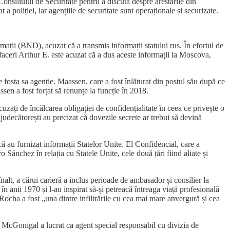
onsiliului de Securitate pentru a discuta despre arestările din
a poliției, iar agențiile de securitate sunt operaționale și securizate.
mații (BND), acuzat că a transmis informații statului rus. În efortul de
faceri Arthur E. este acuzat că a dus aceste informații la Moscova,
fosta sa agenție. Maassen, care a fost înlăturat din postul său după ce
n a fost forțat să renunțe la funcție în 2018.
zați de încălcarea obligației de confidențialitate în ceea ce privește o
judecătorești au precizat că dovezile secrete ar trebui să devină
ă au furnizat informații Statelor Unite. El Confidencial, care a
Sánchez în relația cu Statele Unite, cele două țări fiind aliate și
lt, a cărui carieră a inclus perioade de ambasador și consilier la
 anii 1970 și l-au inspirat să-și petreacă întreaga viață profesională
i Rocha a fost „una dintre infiltrările cu cea mai mare anvergură și cea
 McGonigal a lucrat ca agent special responsabil cu divizia de