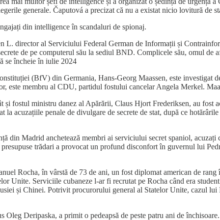
a mai multor șefi de intelligence și a organizat o ședință de urgență a C
erile generale. Čaputová a precizat că nu a existat nicio lovitură de stat 
ajați din intelligence în scandaluri de spionaj.
en L. director al Serviciului Federal German de Informații și Contrainfor
de secrete de pe computerul său la sediul BND. Complicele său, omul de a
ă se încheie în iulie 2024
onstituției (BfV) din Germania, Hans-Georg Maassen, este investigat de 
or, este membru al CDU, partidul fostului cancelar Angela Merkel. Maasse
și fostul ministru danez al Apărării, Claus Hjort Frederiksen, au fost acu
la acuzațiile penale de divulgare de secrete de stat, după ce hotărârile 
nță din Madrid anchetează membri ai serviciului secret spaniol, acuzați c
 presupuse trădari a provocat un profund disconfort în guvernul lui Pedro 
nuel Rocha, în vârstă de 73 de ani, un fost diplomat american de rang îna
r Unite. Serviciile cubaneze l-ar fi recrutat pe Rocha când era student în
usiei și Chinei. Potrivit procurorului general al Statelor Unite, cazul lu
s Oleg Deripaska, a primit o pedeapsă de peste patru ani de închisoare.