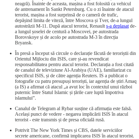
neagră). Înainte de aceasta, mașina a fost folosită ca vehicul
de antrenament în Sankt Petersburg. Cu o zi înainte de atacul
terorist, mașina a fost surprinsă de o cameră de trafic,
depășind limita de viteză, între Moscova și Tver, de-a lungul
autostrăzii M-11. După atacul terorist, Renault
s-a deplasat
de-
a lungul șoselei de centură a Moscovei, pe autostrada
Borovskoye și de acolo pe autostrada M-3 în direcția
Bryansk.
În presă a început să circule o declarație făcută de teroriștii din
Orientul Mijlociu din ISIS, care și-au revendicat
responsabilitatea pentru atacul terorist. Declarația a fost citată
de canalul de televiziune Al-Arabiya (UAE), familiarizat cu
specificul ISIS, și de către agenția Reuters. IS a publicat o
fotografie cu patru presupuși teroriști, iar agenția de știri Amaq
(a IS) a afirmat că atacul „a avut loc în contextul unui război
puternic între Statul Islamic și țările care luptă împotriva
islamului”.
Canalul de Telegram al Rybar susține că afirmația este falsă.
Același punct de vedere - negarea implicării ISIS în atacul
terorist - este transmis și de presa oficială rusă.
Potrivit The New York Times și CBS, datele serviciilor
secrete americane, confirmă implicarea ISIS în atacul terorist.