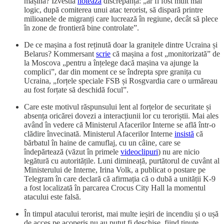
mașină? Izvestia
notează
discrepanța: „ar fi fost mult mai
logic, după comiterea unui atac terorist, să dispară printre
milioanele de migranți care lucrează în regiune, decât să plece
în zone de frontieră bine controlate”.
De ce mașina a fost reținută doar la granițele dintre Ucraina și
Belarus? Kommersant
scrie
că mașina a fost „monitorizată” de
la Moscova „pentru a înțelege dacă mașina va ajunge la
complici”, dar din moment ce se îndrepta spre granița cu
Ucraina, „forțele speciale FSB și Rosgvardia care o urmăreau
au fost forțate să deschidă focul”.
Care este motivul răspunsului lent al forțelor de securitate și
absența oricărei dovezi a interacțiunii lor cu teroriștii. Mai ales
având în vedere că Ministerul Afacerilor Interne se află într-o
clădire învecinată. Ministerul Afacerilor Interne
insistă
că
bărbatul în haine de camuflaj, cu un câine, care se
îndepărtează (văzut în primele
videoclipuri
) nu are nicio
legătură cu autoritățile. Luni dimineață, purtătorul de cuvânt al
Ministerului de Interne, Irina Volk, a publicat o postare pe
Telegram în care declară că afirmația că o dubă a unității K-9
a fost localizată în parcarea Crocus City Hall la momentul
atacului este falsă.
În timpul atacului terorist, mai multe ieșiri de incendiu și o ușă
de acces pe acoperiș nu au putut fi deschise, fiind ținute