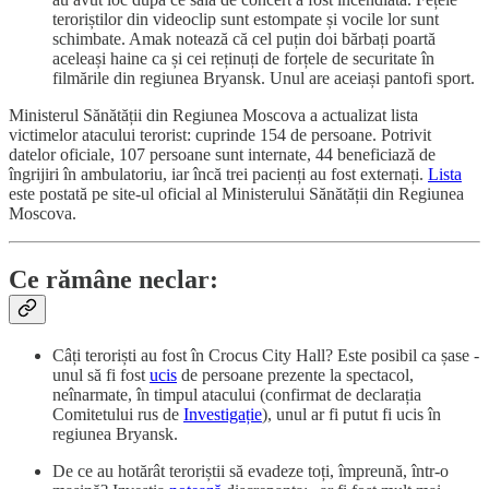
teroriștilor din videoclip sunt estompate și vocile lor sunt
schimbate. Amak notează că cel puțin doi bărbați poartă
aceleași haine ca și cei reținuți de forțele de securitate în
filmările din regiunea Bryansk. Unul are aceiași pantofi sport.
Ministerul Sănătății din Regiunea Moscova a actualizat lista
victimelor atacului terorist: cuprinde 154 de persoane. Potrivit
datelor oficiale, 107 persoane sunt internate, 44 beneficiază de
îngrijiri în ambulatoriu, iar încă trei pacienți au fost externați.
Lista
este postată pe site-ul oficial al Ministerului Sănătății din Regiunea
Moscova.
Ce rămâne neclar:
Câți teroriști au fost în Crocus City Hall? Este posibil ca șase -
unul să fi fost
ucis
de persoane prezente la spectacol,
neînarmate, în timpul atacului (confirmat de declarația
Comitetului rus de
Investigație
), unul ar fi putut fi ucis în
regiunea Bryansk.
De ce au hotărât teroriștii să evadeze toți, împreună, într-o