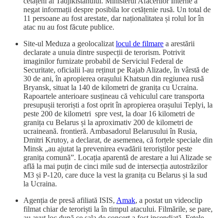
cetățeni ai Tadjikistanului. Ministerul Afacerilor Interne a
negat informații despre posibila lor cetățenie rusă. Un total de
11 persoane au fost arestate, dar naționalitatea și rolul lor în
atac nu au fost făcute publice.
Site-ul Meduza a geolocalizat
locul de filmare
a arestării
declarate a unuia dintre suspecții de terorism. Potrivit
imaginilor furnizate probabil de Serviciul Federal de
Securitate, oficialii l-au reținut pe Rajab Alizade, în vârstă de
30 de ani, în apropierea orașului Khatsun din regiunea rusă
Bryansk, situat la 140 de kilometri de granița cu Ucraina.
Rapoartele anterioare susțineau că vehiculul care transporta
presupușii teroriști a fost oprit în apropierea orașului Teplyi, la
peste 200 de kilometri spre vest, la doar 16 kilometri de
granița cu Belarus și la aproximativ 200 de kilometri de
ucraineană. frontieră. Ambasadorul Belarusului în Rusia,
Dmitri Krutoy, a declarat, de asemenea, că forțele speciale din
Minsk „au ajutat la prevenirea evadării teroriștilor peste
granița comună”. Locația aparentă de arestare a lui Alizade se
află la mai puțin de cinci mile sud de intersecția autostrăzilor
M3 și P-120, care duce la vest la granița cu Belarus și la sud
la Ucraina.
Agenția de presă afiliată ISIS,
Amak
, a postat un videoclip
filmat chiar de teroriști la în timpul atacului. Filmările, se pare,
au avut loc după ce sala de concert a fost incendiată. Fețele