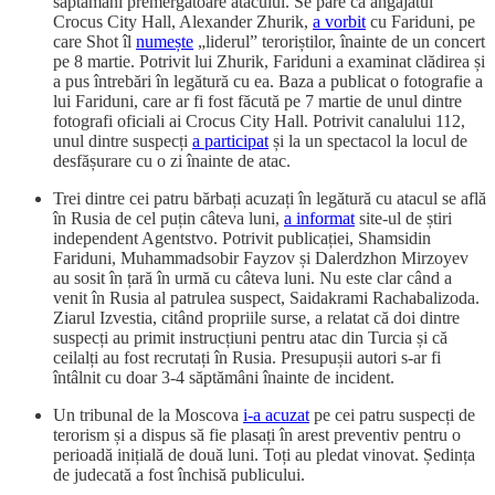
săptămâni premergătoare atacului. Se pare că angajatul
Crocus City Hall, Alexander Zhurik,
a vorbit
cu Fariduni, pe
care Shot îl
numește
„liderul” teroriștilor, înainte de un concert
pe 8 martie. Potrivit lui Zhurik, Fariduni a examinat clădirea și
a pus întrebări în legătură cu ea. Baza a publicat o fotografie a
lui Fariduni, care ar fi fost făcută pe 7 martie de unul dintre
fotografi oficiali ai Crocus City Hall. Potrivit canalului 112,
unul dintre suspecți
a participat
și la un spectacol la locul de
desfășurare cu o zi înainte de atac.
Trei dintre cei patru bărbați acuzați în legătură cu atacul se află
în Rusia de cel puțin câteva luni,
a informat
site-ul de știri
independent Agentstvo. Potrivit publicației, Shamsidin
Fariduni, Muhammadsobir Fayzov și Dalerdzhon Mirzoyev
au sosit în țară în urmă cu câteva luni. Nu este clar când a
venit în Rusia al patrulea suspect, Saidakrami Rachabalizoda.
Ziarul Izvestia, citând propriile surse, a relatat că doi dintre
suspecți au primit instrucțiuni pentru atac din Turcia și că
ceilalți au fost recrutați în Rusia. Presupușii autori s-ar fi
întâlnit cu doar 3-4 săptămâni înainte de incident.
Un tribunal de la Moscova
i-a acuzat
pe cei patru suspecți de
terorism și a dispus să fie plasați în arest preventiv pentru o
perioadă inițială de două luni. Toți au pledat vinovat. Ședința
de judecată a fost închisă publicului.