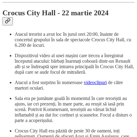
Crocus City Hall - 22 martie 2024
Atacul terorist a avut loc în jurul orei 20:00, înainte de
concertul grupului în sala de spectacole Crocus City Hall, cu
6.200 de locuri.
Dispozitivul video al unei mașini care trecea a înregistrat
începutul atacului: bărbați înarmați coboară dintr-un Renault
alb și se îndreaptă spre intrarea principală în Crocus City Hall,
după care se aude focul de mitralieră.
Atacul a fost surprins în numeroase
videoclipuri
de către
martori oculari.
Sala era pe jumătate goală în momentul în care teroriștii au
ajuns, iar cei prezenți, în mare parte, au reușit să iasă prin
scenă. Potrivit Kommersant, teroriștii au vărsat lichid
inflamabil și au dat foc cortinei și scaunelor. Focul a disturs o
parte a acoperișului.
Crocus City Hall era păzită de peste 30 de oameni, toți
neînarmați. Oamenii de afaceri Araz și Emin Agalarov, care