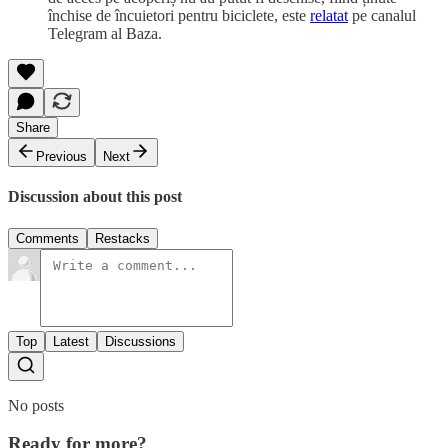
închise de încuietori pentru biciclete, este
relatat
pe canalul
Telegram al Baza.
Share
Previous
Next
Discussion about this post
Comments
Restacks
Top
Latest
Discussions
No posts
Ready for more?