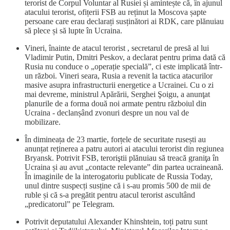
terorist de Corpul Voluntar al Rusiei și amintește că, în ajunul
atacului terorist, ofițerii FSB au reținut la Moscova șapte
persoane care erau declarați susținători ai RDK, care plănuiau
să plece și să lupte în Ucraina.
Vineri, înainte de atacul terorist , secretarul de presă al lui
Vladimir Putin, Dmitri Peskov, a declarat pentru prima dată că
Rusia nu conduce o „operație specială”, ci este implicată într-
un război. Vineri seara, Rusia a revenit la tactica atacurilor
masive asupra infrastructurii energetice a Ucrainei. Cu o zi
mai devreme, ministrul Apărării, Serghei Şoigu, a anunţat
planurile de a forma două noi armate pentru războiul din
Ucraina - declanșând zvonuri despre un nou val de
mobilizare.
În dimineața de 23 martie, forțele de securitate rusești au
anunțat reținerea a patru autori ai atacului terorist din regiunea
Bryansk. Potrivit FSB, teroriştii plănuiau să treacă graniţa în
Ucraina și au avut „contacte relevante” din partea ucraineană.
În imaginile de la interogatoriu publicate de Russia Today,
unul dintre suspecți susține că i s-au promis 500 de mii de
ruble și că s-a pregătit pentru atacul terorist ascultând
„predicatorul” pe Telegram.
Potrivit deputatului Alexander Khinshtein, toți patru sunt