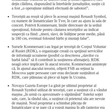
dețin clădirea, răspunzând la întrebările jurnaliștilor, susțin că
a fost „o operațiune militară efectuată de sabotori”.
Teroriștii au reușit să plece în aceeași mașină Renault Symbol,
cu numere de înmatriculare în Tver, în care au ajuns la sala de
concert. Potrivit Kommersant, liniile directoare de la sediul
operațional, folosite pentru căutarea teroriștilor au indicat
suspecții ca fiind: „tineri, slavi, de înălțime peste medie, până
la 180 cm, eventual folosind bărbi și mustați false”.
Sursele Kommersant i-au legat pe terorişti de Corpul Voluntar
al Rusiei (RDK), o organizaţie creată cu sprijinul serviciilor
de informaţii ucrainene (posibil ca descrierea „slavilor cu
barbă falsă” să fi contribuit la susținerea afirmației). RDK
neagă orice implicare în atacul terorist. Kommersant amintește
că, în ajunul atacului terorist, ofițerii FSB au reținut la
Moscova șapte persoane care erau declarate susținători ai
RDK, care plănuiau să plece să lupte în Ucraina.
Novaya Gazeta Europe l-a găsit pe ultimul proprietar al
Renault Symbol utilizat de teroriști, care a susținut că a vândut
mașina „în urmă cu aproximativ o săptămână” fratelui soției
sale, care, la rândul său, a susținut că prietenul său are nevoie
de mașină. Noul proprietar a schimbat plăcuța de
înmatriculare și se pare că a vopsit mașina în alb (anterior era