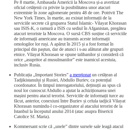
Pe 8 martie, Ambasada Americii la Moscova și-a avertizat
oficial cetățenii cu privire la posibilitatea unor atacuri
extremiste în zone aglomerate pentru 48 de ore. Potrivit The
New York Times, în martie, au existat informații de la
serviciile secrete că gruparea Statul Islamic- Vilayat Khorasan
sau ISIS-K, o ramură a ISIS cu sediul în Afganistan, pregătea
atacuri teroriste la Moscova. O sursă CBS susține că serviciile
de informații americane au transmis aceste informații
omologilor lor ruși. A apărut în 2015 și a fost format în
principal din paștun, dar de atunci i s-au alăturat alte grupuri
etnice. Vilayat Khorasan se opune talibanilor și consideră că
orice „asupritor al musulmanilor” este inamicul acestuia,
inclusiv Rusia.
Publicația „Important Stories”
a menționat
un cetățean al
Tadjikistanului și Rusiei, Abdullo Buriev, ca potențial
coordonator. În timpul interogatoriului, deținuții au spus că
noul lor cunoscut Abdullo a ajutat la achiziționarea unei
mașini pentru atacul terorist. Serviciile de informații turce au
făcut, anterior, conexiuni între Buriev și celula tadjică Vilayat
Khorasan numindu-l co-organizator al atacului terorist de la
Istanbul la începutul anului 2014 (atac asupra Bisericii
Catolice Sf. Maria).
Kommersant scrie că „unele” dintre sursele sale leagă atacul