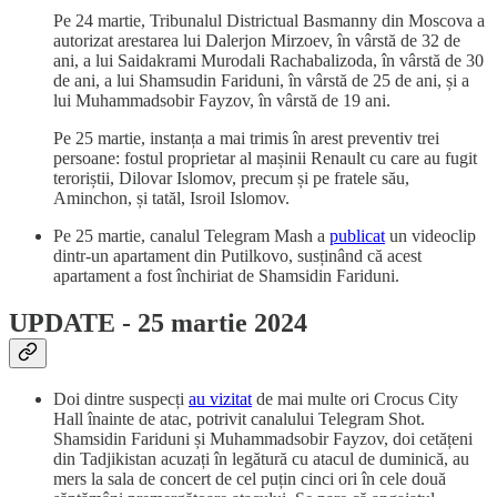
Pe 24 martie, Tribunalul Districtual Basmanny din Moscova a
autorizat arestarea lui Dalerjon Mirzoev, în vârstă de 32 de
ani, a lui Saidakrami Murodali Rachabalizoda, în vârstă de 30
de ani, a lui Shamsudin Fariduni, în vârstă de 25 de ani, și a
lui Muhammadsobir Fayzov, în vârstă de 19 ani.
Pe 25 martie, instanța a mai trimis în arest preventiv trei
persoane: fostul proprietar al mașinii Renault cu care au fugit
teroriștii, Dilovar Islomov, precum și pe fratele său,
Aminchon, și tatăl, Isroil Islomov.
Pe 25 martie, canalul Telegram Mash a
publicat
un videoclip
dintr-un apartament din Putilkovo, susținând că acest
apartament a fost închiriat de Shamsidin Fariduni.
UPDATE - 25 martie 2024
Doi dintre suspecți
au vizitat
de mai multe ori Crocus City
Hall înainte de atac, potrivit canalului Telegram Shot.
Shamsidin Fariduni și Muhammadsobir Fayzov, doi cetățeni
din Tadjikistan acuzați în legătură cu atacul de duminică, au
mers la sala de concert de cel puțin cinci ori în cele două