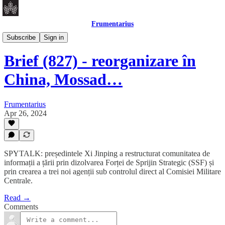
Frumentarius
Daily Brief
Subscribe
Sign in
Brief (827) - reorganizare în
China, Mossad…
Frumentarius
Apr 26, 2024
SPYTALK: președintele Xi Jinping a restructurat comunitatea de
informații a țării prin dizolvarea Forței de Sprijin Strategic (SSF) și
prin crearea a trei noi agenții sub controlul direct al Comisiei Militare
Centrale.
Read →
Comments