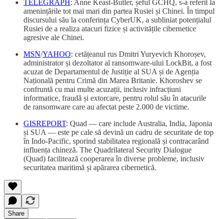
TELEGRAPH
: Anne Keast-Butler, șeful GCHQ, s-a referit la
amenințările tot mai mari din partea Rusiei și Chinei. În timpul
discursului său la conferința CyberUK, a subliniat potențialul
Rusiei de a realiza atacuri fizice și activitățile cibernetice
agresive ale Chinei.
MSN
/
YAHOO
: cetățeanul rus Dmitri Yuryevich Khoroșev,
administrator și dezoltator al ransomware-ului LockBit, a fost
acuzat de Departamentul de Justiție al SUA și de Agenția
Națională pentru Crimă din Marea Britanie. Khoroshev se
confruntă cu mai multe acuzații, inclusiv infracțiuni
informatice, fraudă și extorcare, pentru rolul său în atacurile
de ransomware care au afectat peste 2.000 de victime.
GISREPORT
: Quad — care include Australia, India, Japonia
și SUA — este pe cale să devină un cadru de securitate de top
în Indo-Pacific, sporind stabilitatea regională și contracarând
influența chineză. The Quadrilateral Security Dialogue
(Quad) facilitează cooperarea în diverse probleme, inclusiv
securitatea maritimă și apărarea cibernetică.
Share