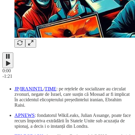
0:00
-1:21
JP
/
IRANINTL
/
TIME
: pe rețelele de socializare au circulat
zvonuri, negate de Israel, care susțin că Mossad ar fi implicat
în accidentul elicopterului președintelui iranian, Ebrahim
Raisi.
APNEWS
: fondatorul WikiLeaks, Julian Assange, poate face
recurs împotriva extrădării în Statele Unite sub acuzația de
spionaj, a decis i o instanță din Londra.