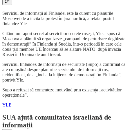
Serviciul de informații al Finlandei este la curent cu planurile
Moscovei de a incita la protest în țara nordică, a relatat postul
finlandez Yle.
Citând un raport secret al serviciilor secrete rusești, Yle a spus că
Moscova a plănuit să organizeze „campanii de perturbare deghizate
în demonstrații” în Finlanda și Suedia, într-o perioadă în care cele
două țări membre UE încercau să se alăture NATO, după invazia
Rusiei în Ucraina de anul trecut.
Serviciul finlandez de informații de securitate (Supo) a confirmat că
are cunoștină despre planurile serviciului de informații rus,
neidentificat, de a „incita la inițierea de demonstrații în Finlanda”,
potrivit Yle.
Supo a refuzat să comenteze motivând prin existența „activităților
operaționale”.
YLE
SUA ajută comunitatea israeliană de
informații