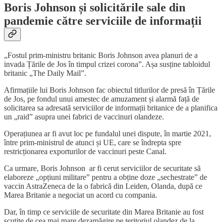
Boris Johnson și solicitările sale din
pandemie către serviciile de informații
„Fostul prim-ministru britanic Boris Johnson avea planuri de a
invada Țările de Jos în timpul crizei corona”. Așa susține tabloidul
britanic „The Daily Mail”.
Afirmațiile lui Boris Johnson fac obiectul titlurilor de presă în Țările
de Jos, pe fondul unui amestec de amuzament și alarmă față de
solicitarea sa adresată serviciilor de informații britanice de a planifica
un „raid” asupra unei fabrici de vaccinuri olandeze.
Operațiunea ar fi avut loc pe fundalul unei dispute, în martie 2021,
între prim-ministrul de atunci și UE, care se îndrepta spre
restricționarea exporturilor de vaccinuri peste Canal.
Ca urmare, Boris Johnson ar fi cerut serviciilor de securitate să
elaboreze „opțiuni militare” pentru a obține doze „sechestrate” de
vaccin AstraZeneca de la o fabrică din Leiden, Olanda, după ce
Marea Britanie a negociat un acord cu compania.
Dar, în timp ce serviciile de securitate din Marea Britanie au fost
scutite de cea mai mare dezamăgire pe teritoriul olandez de la