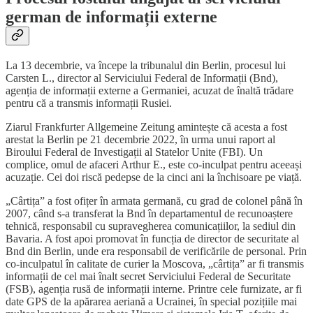
german de informații externe
La 13 decembrie, va începe la tribunalul din Berlin, procesul lui
Carsten L., director al Serviciului Federal de Informații (Bnd),
agenția de informații externe a Germaniei, acuzat de înaltă trădare
pentru că a transmis informații Rusiei.
Ziarul Frankfurter Allgemeine Zeitung amintește că acesta a fost
arestat la Berlin pe 21 decembrie 2022, în urma unui raport al
Biroului Federal de Investigații al Statelor Unite (FBI). Un
complice, omul de afaceri Arthur E., este co-inculpat pentru aceeași
acuzație. Cei doi riscă pedepse de la cinci ani la închisoare pe viață.
„Cârtița” a fost ofițer în armata germană, cu grad de colonel până în
2007, când s-a transferat la Bnd în departamentul de recunoaștere
tehnică, responsabil cu supravegherea comunicațiilor, la sediul din
Bavaria. A fost apoi promovat în funcția de director de securitate al
Bnd din Berlin, unde era responsabil de verificările de personal. Prin
co-inculpatul în calitate de curier la Moscova, „cârtița” ar fi transmis
informații de cel mai înalt secret Serviciului Federal de Securitate
(FSB), agenția rusă de informații interne. Printre cele furnizate, ar fi
date GPS de la apărarea aeriană a Ucrainei, în special pozițiile mai