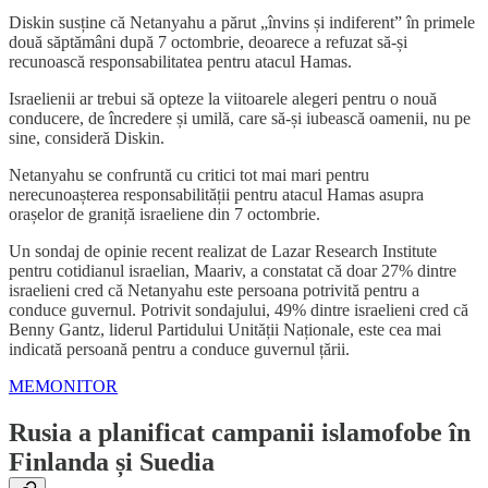
Diskin susține că Netanyahu a părut „învins și indiferent” în primele
două săptămâni după 7 octombrie, deoarece a refuzat să-și
recunoască responsabilitatea pentru atacul Hamas.
Israelienii ar trebui să opteze la viitoarele alegeri pentru o nouă
conducere, de încredere și umilă, care să-și iubească oamenii, nu pe
sine, consideră Diskin.
Netanyahu se confruntă cu critici tot mai mari pentru
nerecunoașterea responsabilității pentru atacul Hamas asupra
orașelor de graniță israeliene din 7 octombrie.
Un sondaj de opinie recent realizat de Lazar Research Institute
pentru cotidianul israelian, Maariv, a constatat că doar 27% dintre
israelieni cred că Netanyahu este persoana potrivită pentru a
conduce guvernul. Potrivit sondajului, 49% dintre israelieni cred că
Benny Gantz, liderul Partidului Unității Naționale, este cea mai
indicată persoană pentru a conduce guvernul țării.
MEMONITOR
Rusia a planificat campanii islamofobe în
Finlanda și Suedia