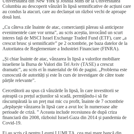
Universitatea din New York și Joshua Mitts de la Universitatea
Columbia au descoperit vânzări în lipsă semnificative de acțiuni care
au condus la atacuri, care au declanșat un război vechi de aproape
două luni.
„Cu câteva zile înainte de atac, comercianții păreau să anticipeze
evenimentele care vor urma”, au scris aceștia, invocând un scurt
interes față de MSCI Israel Exchange Traded Fund (ETF), care „a
crescut brusc și semnificativ” pe 2 octombrie, pe baza datelor de la
Autoritatea de Reglementare a Industriei Financiare (FINRA).
„Și chiar înainte de atac, vânzarea în lipsă a valorilor mobiliare
israeliene la Bursa de Valori din Tel Aviv (TASE) a crescut
dramatic”, au scris ei în materialul de 66 de pagini. „Problema este
cunoscută de autorități și este în curs de investigare de către toate
părțile relevante”.
Cercetătorii au spus că vânzările în lipsă, în care investitorii se
așteaptă ca prețul acțiunilor să scadă, permițându-i să fie
răscumpărată la un preț mai mic cu profit, înainte de 7 octombrie
„depășește vânzarea în lipsă care a avut loc în numeroase alte
perioade de criză. ” Aceasta include recesiunea de după criza
financiară din 2008, războiul Israel-Gaza din 2014 și pandemia de
Covid-19.
Ei au scris că pentru Leumi LUMI.TA, cea mai mare bancă din