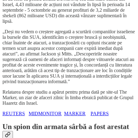
Israel, 4,43 milioane de acțiuni noi vândute în lipsă în perioada 14
septembrie - 5 octombrie au generat profituri de 3,2 miliarde de
shekeli (862 milioane USD) din această vânzare suplimentară în
lipsă.
„Deși nu vedem o creștere agregată a scurtării companiilor israeliene
la bursele din SUA, identificăm o creștere bruscă și neobișnuită,
chiar înainte de atacuri, a tranzacționării cu opțiuni riscante pe
termen scurt asupra acestor companii care expiră imediat după
atacuri”, au afirmat Jackson și Mitts. „Descoperirile noastre
sugerează că oameni de afaceri informați despre viitoarele atacuri au
profitat de aceste evenimente tragice și, în concordanță cu literatura
anterioară, arătăm că acest tip de tranzacționare are loc în condițiile
unor lacune în aplicarea SUA și internațională a interdicțiilor legale
privind tranzacționarea informată.”
Relatarea despre studiu a apărut pentru prima dată pe site-ul The
Marker, un ziar de afaceri zilnic în limba ebraică publicat de Grupul
Haaretz din Israel.
REUTERS
MIDMONITOR
MARKER
PAPERS
Un spion din armata sârbă a fost arestat