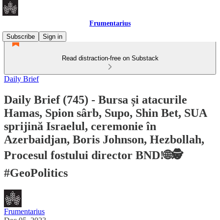
Frumentarius
Subscribe
Sign in
Read distraction-free on Substack
Daily Brief
Daily Brief (745) - Bursa și atacurile
Hamas, Spion sârb, Supo, Shin Bet, SUA
sprijină Israelul, ceremonie în
Azerbaidjan, Boris Johnson, Hezbollah,
Procesul fostului director BND!🌐🕵️
#GeoPolitics
Frumentarius