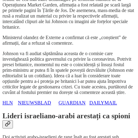
Operațiunea Market Garden, afirmația a fost relatată pe scară largă
pe primele pagini în Țările de Jos. De asemenea, mass-media de stat
rusă a realizat un material cu privire la respectivele afirmații,
intercalând clipuri ale lui Johnson cu imagini ale forțelor speciale
britanice.
Ministerul olandez de Externe a confirmat că este „conștient” de
afirmații, dar a refuzat să comenteze.
Johnson va fi audiat săptămâna aceasta de o comisie care
investighează politica guvernului cu privire la coronavirus. Potrivit
presei britanice, momentul nu este o coincidență și însuși fostul
prim-ministru ar putea fi în spatele poveștii dezvăluite (Johnson este
editorialist la un cotidian). Ideea că a luat în considerare toate
opțiunile pentru a-i proteja pe britanici l-ar putea ajuta împotriva
criticilor legate de gestionarea crizei. Cu toate acestea, purtătorul de
cuvânt al fostului premier nu dorește să comenteze această știre.
HLN
NIEUWSBLAD
GUARDIAN
DAILYMAIL
Lideri israeliano-arabi arestați ca spioni
Doi activiști arabo-israelieni de rang înalt au fost arestați sub