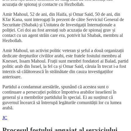
acuzația de spionaj și contacte cu Hezbollah.
Amir Mahoul, 52 de ani, din Haifa, și Omar Said, 50 de ani, din
Kfar Kana, sunt interogați în prezent de către Serviciul General de
Securitate (Shabak) și Unitatea de Investigații Internaționale a
poliției. Cei doi au fost arestați sub acuzația de spionaj grav și
contact cu un agent străin care era, potrivit lui Shabak, membru al
Hezbollah.
Amir Mahoul, un activist politic veteran și șeful a două organizații
dedicate drepturilor civililor arabi, este fratele fostului membru al
Knesset, Issam Mahoul. Frații sunt membri fondatori ai Balad, partid
politic arab din Israel, la fel ca și Omar Said, căruia în trecut i-a fost
interzis să călătorească în străinătate din cauza investigațiilor
anterioare.
Partidul a condamnat arestările, spunând că acestea sunt o
continuare a persecuției politice împotriva arabilor israelieni în
general și a membrilor partidului în special. Ei au susținut că
guvernul încearcă să întrerupă legăturile comunității lor cu lumea
arabă.
JC
Procesul fostului angajat al serviciului