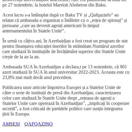
pe 27 noiembrie, la hotelul Marriott Absheron din Baku.
Acest lucru s-a întâmplat după ce Baku TV și „Qafqazinfo” au
relatat că ambasada a organizat o întâlnire cu o „rețea de spionaj” și
persoane „care au devenit agenți americani în timpul
antrenamentului în Statele Unite”.
În urmă cu câțiva ani, în Azerbaidjan a fost creat un program de stat
pentru finanțarea educației tinerilor în străinătate.Numărul azerilor
care studiază în instituțiile de învățământ superior din Statele Unite
crește de la an la an.
Ambasada SUA în Azerbaidjan a declara,t pe 13 noiembrie, că 901
azeri studiază în SUA în anul universitar 2022-2023. Aceasta este cu
23,8% mai mult decât anul precedent.
Publicarea unor articole împotriva Europei și a Statelor Unite de
către o serie de instituții de presă din Azerbaidjan, caracterizarea
celor care studiază în Statele Unite drept „rețeaua de agenți a
Statelor Unite care operează în Azerbaidjan”, „implicați în cooperare
secretă”, a fost criticată de partidele politice care susțin integrarea
țării în Europa.
AMSESI
QAFQAZINO