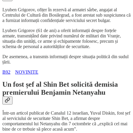
Lyuben Grigorov, ofițer în rezervă al armatei sârbe, angajat al
Centrului de Cultură din Bosilegrad, a fost arestat sub suspiciunea că
a furnizat informații confidențiale serviciului secret bulgar.
Lyuben Grigorov (61 de ani) a oferit informații despre forțele
armate, transmițând date privind numărul de militari din Vranje,
situația din unități, ce arme și echipamente folosesc, precum și
schema de personal a autorităților de securitate.
De asemenea, a transmis informații despre situația politică din sudul
țării.
B92
NOVINITE
Un fost șef al Shin Bet solicită demisia
premierului Benjamin Netanyahu
Într-un articol publicat de Canalul 12 israelian, Yuval Diskin, fost șef
al serviciului de securitate Shin Bet, a afirmat despre
comportamentul lui Netanyahu din 7 octombrie că „explică cel mai
bine de ce trebuie să plece acasă acum”.