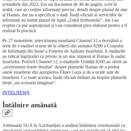
octombrie din 2022. Era un document de 40 de pagini, scris în
arabă, care ar conține informații precise, detalii despre planul de atac
al Hamas, dar nu a specificat o dată. Înalți oficiali ai serviciilor de
informații au numit planul de luptă „Zidul Ierihonului”, dar l-au
respins ca pur aspirațional și l-au considerat prea elaborat pentru a fi
realizat în practică.
Pe 27 noiembrie, televiziunea israeliană Channel 12 a dezvăluit o
serie de e-mailuri scurse de la ofițerii din unitatea 8200 a Corpului
de Informații din Israel a Forțelor de Apărare Israelului. E-mailurile
au ridicat îngrijorări cu privire la un atac iminent al Hamas în sudul
Israelului. Potrivit Channel 12, e-mailurile Unității 8200 au oferit un
„avertisment foarte detaliat” despre planurile Hamas de a prelua
satele israeliene din apropierea Fâșiei Gaza și de a ucide sute de
israelieni. Cu toate acestea, înalți oficiali militari au respins planurile
drept „un scenariu imaginar”.
INTELNEWS
Întâlnire amânată
Ambasada SUA în Azerbaidjan a amânat întâlnirea ceremonială cu
absolvenții universităților americane, care era planificată să aibă loc