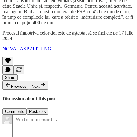
multor lansatoare de rachete Himars și sistemele Iris-T, oferite de
către Statele Unite și, respectiv, Germania. Pentru această activitate,
managerul Bnd ar fi fost remunerat de FSB cu 450 de mii de euro,
în timp ce complicele lui, care a oferit o „mărturisire completă”, ar fi
primit cel puțin 400 de mii.
Procesul împotriva celor doi este de așteptat să se încheie pe 17 iulie
2024.
NOVA
ASBZEITUNG
Share
Previous
Next
Discussion about this post
Comments
Restacks