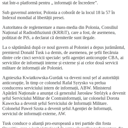
stat într-o platformă pentru „ informaţii de încredere”.
Sub guvernul anterior, Polonia a coborât de la locul 18 la 57 în
Indexul mondial al libertății presei.
Autoritatea de reglementare a mass-media din Polonia, Consiliul
Național al Radiodifuziunii (KRRiT), care a fost, de asemenea,
politizat de PiS, a declarat că demiterile sunt ilegale.
La o săptămână după ce noul guvern al Poloniei a depus jurământul,
premierul Donald Tusk i-a demis, de asemenea, pe șefii fiecăruia
dintre cele cinci servicii speciale: șefii agenției anticorupție CBA, ai
serviciilor de informații interne și externe și ai celor două servicii
militare de informații ale Poloniei.
Agnieszka Kwiatkowska-Gurdak va deveni noul șef al autorității
anticorupție, în timp ce colonelul Rafał Syrysko va prelua
conducerea serviciului intern de informații, ABW. Ministerul
Apărării Naționale a anunțat că generalul Jarosław Stróżyk a devenit
șeful Serviciului Militar de Contrainformații, iar colonelul Dorota
Kawecka a devenit șeful Serviciului de Informații Militare.
Colonelul Paweł Szota a devenit șeful Agenției de Informații,
serviciul de informații externe, AW.
Tusk conduce o alianță pro-europeană a trei partide din fosta