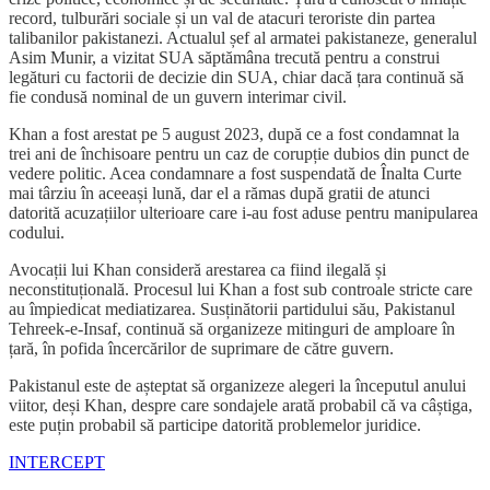
record, tulburări sociale și un val de atacuri teroriste din partea
talibanilor pakistanezi. Actualul șef al armatei pakistaneze, generalul
Asim Munir, a vizitat SUA săptămâna trecută pentru a construi
legături cu factorii de decizie din SUA, chiar dacă țara continuă să
fie condusă nominal de un guvern interimar civil.
Khan a fost arestat pe 5 august 2023, după ce a fost condamnat la
trei ani de închisoare pentru un caz de corupție dubios din punct de
vedere politic. Acea condamnare a fost suspendată de Înalta Curte
mai târziu în aceeași lună, dar el a rămas după gratii de atunci
datorită acuzațiilor ulterioare care i-au fost aduse pentru manipularea
codului.
Avocații lui Khan consideră arestarea ca fiind ilegală și
neconstituțională. Procesul lui Khan a fost sub controale stricte care
au împiedicat mediatizarea. Susținătorii partidului său, Pakistanul
Tehreek-e-Insaf, continuă să organizeze mitinguri de amploare în
țară, în pofida încercărilor de suprimare de către guvern.
Pakistanul este de așteptat să organizeze alegeri la începutul anului
viitor, deși Khan, despre care sondajele arată probabil că va câștiga,
este puțin probabil să participe datorită problemelor juridice.
INTERCEPT