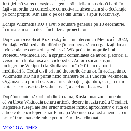
Justiţiei mă va recunoaşte ca agent străin. Mi-au pus două hârtii în
față - un ordin cu concediere cu motivația absenteism și o declarație
pe cont propriu. Am ales-o pe cea din urmă”, a spus Kozlovsky.
Echipa Wikimedia RU a avut o adunare generală pe 18 decembrie,
în urma căreia s-a decis închiderea proiectului.
După cum a explicat Kozlovsky într-un interviu cu Meduza în 2022,
Fundația Wikimedia din diferite țări cooperează cu organizații locale
independente care scriu și editează Wikipedia în propriile limbi.
Proiectul Wikimedia RU a sprijinit comunitatea de autori și editori ai
versiunii în limba rusă a enciclopediei. Autorii săi au susținut
prelegeri pe Wikipedia la Skolkovo, iar în 2010 au elaborat
modificări la Codul civil privind drepturile de autor. În același timp,
Wikimedia RU nu a primit nicio finanțare de la Fundația Wikimedia.
Organizația a primit ocazional mici donații și granturi, dar „în mare
parte este o poveste de voluntariat”, a declarat Kozlowski.
După începutul războiului din Ucraina, Roskomnadzor a amenințat
că va bloca Wikipedia pentru articole despre invazia rusă a Ucrainei.
Registrele rusești ale site-urilor interzise includ aproximativ o sută de
articole de enciclopedie, iar Fundația Wikimedia a fost amendată cu
peste 10 milioane de ruble pentru că nu le-a eliminat.
MOSCOWTIMES