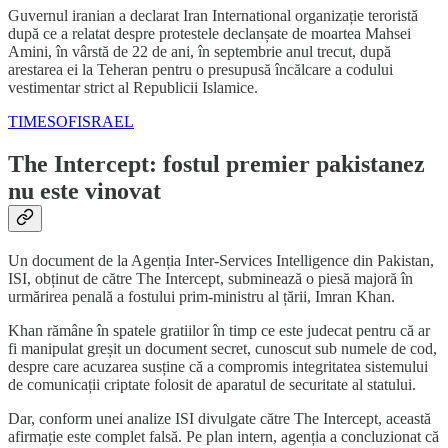
Guvernul iranian a declarat Iran International organizație teroristă
după ce a relatat despre protestele declanșate de moartea Mahsei
Amini, în vârstă de 22 de ani, în septembrie anul trecut, după
arestarea ei la Teheran pentru o presupusă încălcare a codului
vestimentar strict al Republicii Islamice.
TIMESOFISRAEL
The Intercept: fostul premier pakistanez
nu este vinovat
Un document de la Agenția Inter-Services Intelligence din Pakistan,
ISI, obținut de către The Intercept, subminează o piesă majoră în
urmărirea penală a fostului prim-ministru al țării, Imran Khan.
Khan rămâne în spatele gratiilor în timp ce este judecat pentru că ar
fi manipulat greșit un document secret, cunoscut sub numele de cod,
despre care acuzarea susține că a compromis integritatea sistemului
de comunicații criptate folosit de aparatul de securitate al statului.
Dar, conform unei analize ISI divulgate către The Intercept, această
afirmație este complet falsă. Pe plan intern, agenția a concluzionat că