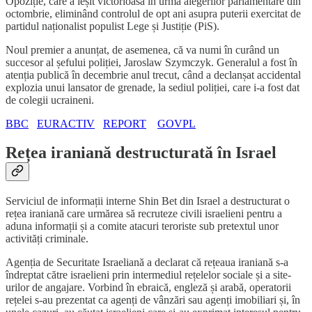
Opoziție, care a ieșit victorioasă în urma alegerilor parlamentare din
octombrie, eliminând controlul de opt ani asupra puterii exercitat de
partidul naționalist populist Lege și Justiție (PiS).
Noul premier a anunțat, de asemenea, că va numi în curând un
succesor al șefului poliției, Jaroslaw Szymczyk. Generalul a fost în
atenția publică în decembrie anul trecut, când a declanșat accidental
explozia unui lansator de grenade, la sediul poliției, care i-a fost dat
de colegii ucraineni.
BBC
EURACTIV
REPORT
GOVPL
Rețea iraniană destructurată în Israel
Serviciul de informații interne Shin Bet din Israel a destructurat o
rețea iraniană care urmărea să recruteze civili israelieni pentru a
aduna informații și a comite atacuri teroriste sub pretextul unor
activități criminale.
Agenția de Securitate Israeliană a declarat că rețeaua iraniană s-a
îndreptat către israelieni prin intermediul rețelelor sociale și a site-
urilor de angajare. Vorbind în ebraică, engleză și arabă, operatorii
rețelei s-au prezentat ca agenți de vânzări sau agenți imobiliari și, în