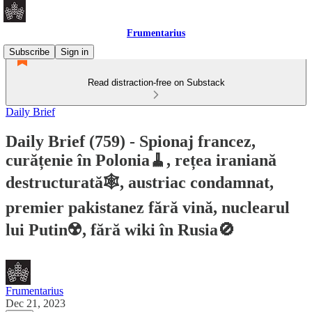
Frumentarius
Subscribe
Sign in
Read distraction-free on Substack
Daily Brief
Daily Brief (759) - Spionaj francez,
curățenie în Polonia🧹, rețea iraniană
destructurată🕸️, austriac condamnat,
premier pakistanez fără vină, nuclearul
lui Putin☢️, fără wiki în Rusia🚫
Frumentarius
Dec 21, 2023