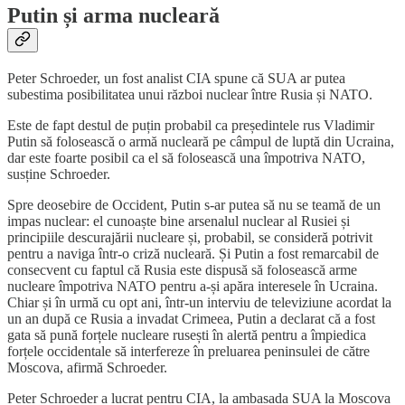
Putin și arma nucleară
Peter Schroeder, un fost analist CIA spune că SUA ar putea
subestima posibilitatea unui război nuclear între Rusia și NATO.
Este de fapt destul de puțin probabil ca președintele rus Vladimir
Putin să folosească o armă nucleară pe câmpul de luptă din Ucraina,
dar este foarte posibil ca el să folosească una împotriva NATO,
susține Schroeder.
Spre deosebire de Occident, Putin s-ar putea să nu se teamă de un
impas nuclear: el cunoaște bine arsenalul nuclear al Rusiei și
principiile descurajării nucleare și, probabil, se consideră potrivit
pentru a naviga într-o criză nucleară. Și Putin a fost remarcabil de
consecvent cu faptul că Rusia este dispusă să folosească arme
nucleare împotriva NATO pentru a-și apăra interesele în Ucraina.
Chiar și în urmă cu opt ani, într-un interviu de televiziune acordat la
un an după ce Rusia a invadat Crimeea, Putin a declarat că a fost
gata să pună forțele nucleare rusești în alertă pentru a împiedica
forțele occidentale să interfereze în preluarea peninsulei de către
Moscova, afirmă Schroeder.
Peter Schroeder a lucrat pentru CIA, la ambasada SUA la Moscova