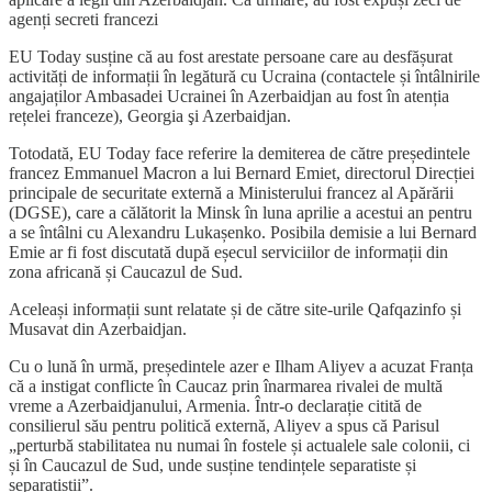
agenți secreti francezi
EU Today susține că au fost arestate persoane care au desfășurat
activități de informații în legătură cu Ucraina (contactele și întâlnirile
angajaților Ambasadei Ucrainei în Azerbaidjan au fost în atenția
rețelei franceze), Georgia şi Azerbaidjan.
Totodată, EU Today face referire la demiterea de către președintele
francez Emmanuel Macron a lui Bernard Emiet, directorul Direcției
principale de securitate externă a Ministerului francez al Apărării
(DGSE), care a călătorit la Minsk în luna aprilie a acestui an pentru
a se întâlni cu Alexandru Lukașenko. Posibila demisie a lui Bernard
Emie ar fi fost discutată după eșecul serviciilor de informații din
zona africană și Caucazul de Sud.
Aceleași informații sunt relatate și de către site-urile Qafqazinfo și
Musavat din Azerbaidjan.
Cu o lună în urmă, președintele azer e Ilham Aliyev a acuzat Franța
că a instigat conflicte în Caucaz prin înarmarea rivalei de multă
vreme a Azerbaidjanului, Armenia. Într-o declarație citită de
consilierul său pentru politică externă, Aliyev a spus că Parisul
„perturbă stabilitatea nu numai în fostele și actualele sale colonii, ci
și în Caucazul de Sud, unde susține tendințele separatiste și
separatiștii”.