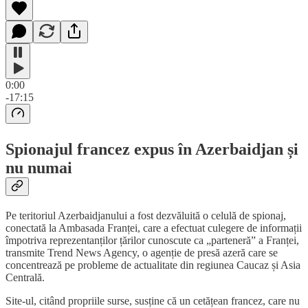
0:00
-17:15
Spionajul francez expus în Azerbaidjan și
nu numai
Pe teritoriul Azerbaidjanului a fost dezvăluită o celulă de spionaj,
conectată la Ambasada Franței, care a efectuat culegere de informații
împotriva reprezentanților țărilor cunoscute ca „parteneră” a Franței,
transmite Trend News Agency, o agenție de presă azeră care se
concentrează pe probleme de actualitate din regiunea Caucaz și Asia
Centrală.
Site-ul, citând propriile surse, susține că un cetățean francez, care nu