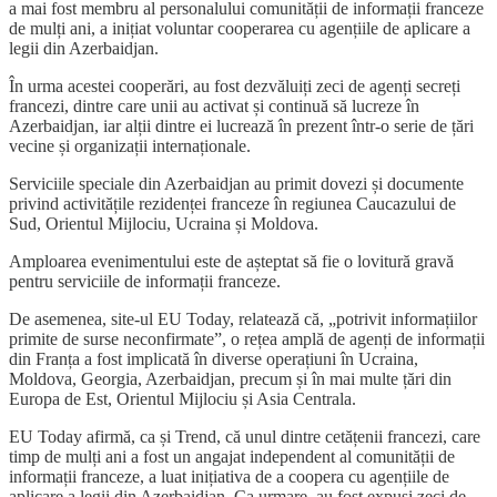
a mai fost membru al personalului comunității de informații franceze
de mulți ani, a inițiat voluntar cooperarea cu agențiile de aplicare a
legii din Azerbaidjan.
În urma acestei cooperări, au fost dezvăluiți zeci de agenți secreți
francezi, dintre care unii au activat și continuă să lucreze în
Azerbaidjan, iar alții dintre ei lucrează în prezent într-o serie de țări
vecine și organizații internaționale.
Serviciile speciale din Azerbaidjan au primit dovezi și documente
privind activitățile rezidenței franceze în regiunea Caucazului de
Sud, Orientul Mijlociu, Ucraina și Moldova.
Amploarea evenimentului este de așteptat să fie o lovitură gravă
pentru serviciile de informații franceze.
De asemenea, site-ul EU Today, relatează că, „potrivit informațiilor
primite de surse neconfirmate”, o rețea amplă de agenți de informații
din Franța a fost implicată în diverse operațiuni în Ucraina,
Moldova, Georgia, Azerbaidjan, precum și în mai multe țări din
Europa de Est, Orientul Mijlociu și Asia Centrala.
EU Today afirmă, ca și Trend, că unul dintre cetățenii francezi, care
timp de mulți ani a fost un angajat independent al comunității de
informații franceze, a luat inițiativa de a coopera cu agențiile de
aplicare a legii din Azerbaidjan. Ca urmare, au fost expuși zeci de