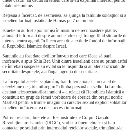
unele cazuri, au căutat israelieni care și-au exprimat interesul pentru
întâlnirile online.
Rețeaua a încercat, de asemenea, să ajungă la familiile soldaților și a
israelienilor luați ostatici de Hamas pe 7 octombrie.
Israelienii au fost apoi trimiși în misiuni de recunoaștere plătite,
adunând informații despre anumite adrese și fotografiind site-urile de
interes pentru agenți, în încercarea de a extinde fondul de informații
al Republicii Islamice despre Israel.
Sarcinile au fost date civililor într-un mod care făcea să pară
inofensiv, a spus Shin Bet. Unii dintre israelienii care au primit astfel
de întrebări suspecte au evitat să le răspundă și au alertat oficialii de
securitate despre ele, a adăugat agenția de securitate.
La începutul acestei săptămâni, Iran International - un canal de
televiziune de știri anti-regim în limba persană cu sediul la Londra,
destinat telespectatorilor iranieni – a relatat că Republica Islamică a
constituit un grup de femei vorbitoare de ebraică din orașul nordic
Mashad pentru a trimite imagini cu caracter sexual explicit soldaților
israelieni în încercarea de a accesa informații.
Potrivit relatării, tinerele au fost instruite de Corpul Gărzilor
Revoluționare Islamice (IRGC), vorbeau fluent ebraica și i-au
contactat pe soldați prin intermediul rețelelor sociale, trimițându-le