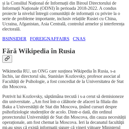
și la Consiliul Național de Informații din Biroul Directorului de
Informații Naționale (ODNI) în perioada 2018-2022. A condus
proiecte la nivelul întregii comunității de informații cu privire la o
serie de probleme importante, inclusiv relațiile Rusiei cu China,
Ucraina, Afganistan, Asia Centrală, controlul armelor și interferența
electorală.
BSINSIDER
FOREIGNAFFAIRS
CNAS
Fără Wikipedia în Rusia
Wikimedia RU, un ONG care susținea Wikipedia în Rusia, s-a
închis, iar directorul său, Stanislav Kozlovsky, profesor asociat al
Facultății de Psihologie, a fost concediat de la Universitatea de Stat
din Moscova.
Potrivit lui Kozlovsky, săptămâna trecută i s-a cerut să demisioneze
din universitate. „Am fost într-o călătorie de afaceri la filiala din
Baku a Universității de Stat din Moscova, ținând cursuri despre
psihofiziologie studenților de acolo. Dintr-o dată, din ordinul
prorectorului Universității de Stat din Moscova, din cauza necesității
operaționale, am fost chemat la Moscova. Ieri la decanatul facultăţii
mi-au spus că există informaţii sigure că vineri viitoare Ministerul