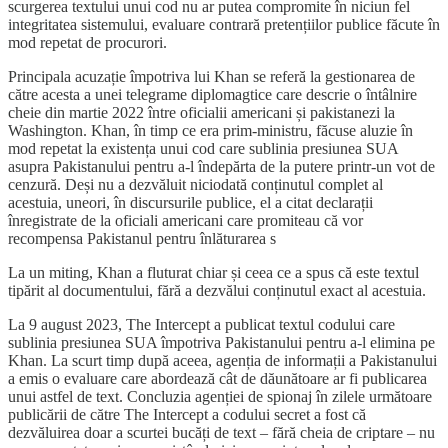
scurgerea textului unui cod nu ar putea compromite în niciun fel
integritatea sistemului, evaluare contrară pretențiilor publice făcute în
mod repetat de procurori.
Principala acuzație împotriva lui Khan se referă la gestionarea de
către acesta a unei telegrame diplomagtice care descrie o întâlnire
cheie din martie 2022 între oficialii americani și pakistanezi la
Washington. Khan, în timp ce era prim-ministru, făcuse aluzie în
mod repetat la existența unui cod care sublinia presiunea SUA
asupra Pakistanului pentru a-l îndepărta de la putere printr-un vot de
cenzură. Deși nu a dezvăluit niciodată conținutul complet al
acestuia, uneori, în discursurile publice, el a citat declarații
înregistrate de la oficiali americani care promiteau că vor
recompensa Pakistanul pentru înlăturarea s
La un miting, Khan a fluturat chiar și ceea ce a spus că este textul
tipărit al documentului, fără a dezvălui conținutul exact al acestuia.
La 9 august 2023, The Intercept a publicat textul codului care
sublinia presiunea SUA împotriva Pakistanului pentru a-l elimina pe
Khan. La scurt timp după aceea, agenția de informații a Pakistanului
a emis o evaluare care abordează cât de dăunătoare ar fi publicarea
unui astfel de text. Concluzia agenției de spionaj în zilele următoare
publicării de către The Intercept a codului secret a fost că
dezvăluirea doar a scurtei bucăți de text – fără cheia de criptare – nu