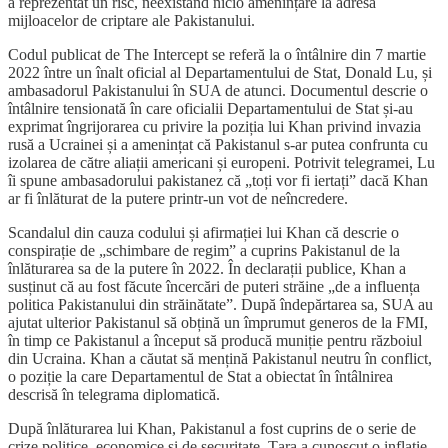
a reprezentat un risc, neexistând nicio amenințare la adresa
mijloacelor de criptare ale Pakistanului.
Codul publicat de The Intercept se referă la o întâlnire din 7 martie
2022 între un înalt oficial al Departamentului de Stat, Donald Lu, și
ambasadorul Pakistanului în SUA de atunci. Documentul descrie o
întâlnire tensionată în care oficialii Departamentului de Stat și-au
exprimat îngrijorarea cu privire la poziția lui Khan privind invazia
rusă a Ucrainei și a amenințat că Pakistanul s-ar putea confrunta cu
izolarea de către aliații americani și europeni. Potrivit telegramei, Lu
îi spune ambasadorului pakistanez că „toți vor fi iertați” dacă Khan
ar fi înlăturat de la putere printr-un vot de neîncredere.
Scandalul din cauza codului și afirmației lui Khan că descrie o
conspirație de „schimbare de regim” a cuprins Pakistanul de la
înlăturarea sa de la putere în 2022. În declarații publice, Khan a
susținut că au fost făcute încercări de puteri străine „de a influența
politica Pakistanului din străinătate”. După îndepărtarea sa, SUA au
ajutat ulterior Pakistanul să obțină un împrumut generos de la FMI,
în timp ce Pakistanul a început să producă muniție pentru războiul
din Ucraina. Khan a căutat să mențină Pakistanul neutru în conflict,
o poziție la care Departamentul de Stat a obiectat în întâlnirea
descrisă în telegrama diplomatică.
După înlăturarea lui Khan, Pakistanul a fost cuprins de o serie de
crize politice, economice și de securitate. Țara a cunoscut o inflație