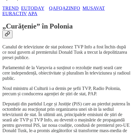
TREND
EUTODAY
QAFQAZINFO
MUSAVAT
EURACTIV
APA
„Curățenie” în Polonia
Canalul de televiziune de stat polonez TVP Info a fost închis după
ce noul guvern al premierului Donald Tusk a trecut la depolitizarea
presei publice.
Parlamentul de la Varșovia a susținut o rezoluție marți seară care
cere independență, obiectivitate și pluralism în televiziunea și radioul
public.
Noul ministru al Culturii i-a demis pe șefii TVP, Radio Polonia,
precum și conducerea agenției de știri de stat, PAP.
Deputații din partidul Lege și Justiție (PiS) care au pierdut puterea în
octombrie au reacționat prin organizarea unei sit-in la sediul
televiziunii de stat. În ultimii ani, principalele emisiuni de știri de
seară ale TVP și TVP Info, au devenit o mașinărie de propagandă
pentru guvernul PiS, iar noua coaliție, condusă de premierul pro-UE
Donald Tusk, le-a promis alegătorilor să transforme mass-media de