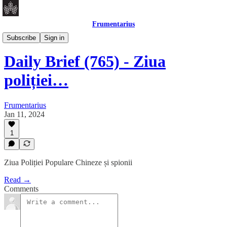
Frumentarius
Daily Brief
Subscribe
Sign in
Daily Brief (765) - Ziua
poliției…
Frumentarius
Jan 11, 2024
1
Ziua Poliției Populare Chineze și spionii
Read →
Comments