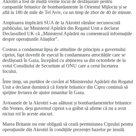
Akrotiri a fost de multă vreme locul de desfășurare pentru
campaniile britanice de bombardamente în Orientul Mijlociu și se
află la 180 de mile de Tel Aviv, cu un timp de zbor de 40 de minute.
Amploarea implicării SUA de la Akrotiri rămâne necunoscută
publicului, iar Ministerul Apărării din Regatul Unit a declarat
Declassified UK că „Ministerul Apărării nu comentează informațiile
despre operațiunile Aliaților”.
Costeas a condamnat lipsa de atitudine de principiu a guvernului
cipriot, fapt dovedit de eșecul în condamnarea atrocitățile care se
desfășoară în Gaza, începând cu abținerea sa din octombrie de la
votul Consiliului de Securitate al ONU care a cerut încetarea
focului.
Între timp, un purtător de cuvânt al Ministerului Apărării din Regatul
Unit a declarat duminică că forțele britanice din Cipru continuă să
sprijine livrarea de ajutor umanitar în Gaza.
Avioanele de la Akrotiri s-au alăturat și bombardamentelor britanice
din Yemen, deși guvernul cipriot s-a grăbit să afirme că nu a avut
niciun rol în aceste atacuri.
Marea Britanie nu este obligată să ceară permisiunea Ciprului pentru
operațiunile din Akrotiri în condițiile prezenței bazelor pe insulă.