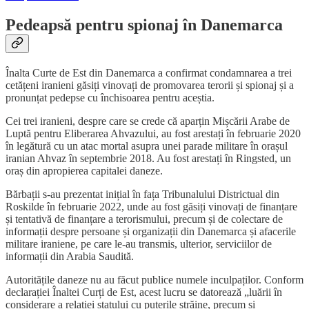
Pedeapsă pentru spionaj în Danemarca
Înalta Curte de Est din Danemarca a confirmat condamnarea a trei
cetățeni iranieni găsiți vinovați de promovarea terorii și spionaj și a
pronunțat pedepse cu închisoarea pentru aceștia.
Cei trei iranieni, despre care se crede că aparțin Mișcării Arabe de
Luptă pentru Eliberarea Ahvazului, au fost arestați în februarie 2020
în legătură cu un atac mortal asupra unei parade militare în orașul
iranian Ahvaz în septembrie 2018. Au fost arestați în Ringsted, un
oraș din apropierea capitalei daneze.
Bărbații s-au prezentat inițial în fața Tribunalului Districtual din
Roskilde în februarie 2022, unde au fost găsiți vinovați de finanțare
și tentativă de finanțare a terorismului, precum și de colectare de
informații despre persoane și organizații din Danemarca și afacerile
militare iraniene, pe care le-au transmis, ulterior, serviciilor de
informații din Arabia Saudită.
Autoritățile daneze nu au făcut publice numele inculpaților. Conform
declarației Înaltei Curți de Est, acest lucru se datorează „luării în
considerare a relației statului cu puterile străine, precum și