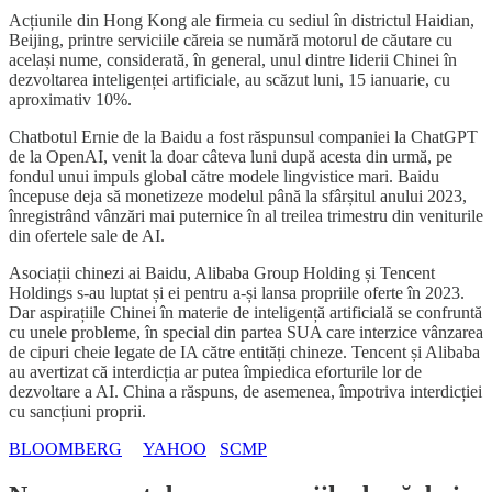
Acțiunile din Hong Kong ale firmeia cu sediul în districtul Haidian,
Beijing, printre serviciile căreia se numără motorul de căutare cu
același nume, considerată, în general, unul dintre liderii Chinei în
dezvoltarea inteligenței artificiale, au scăzut luni, 15 ianuarie, cu
aproximativ 10%.
Chatbotul Ernie de la Baidu a fost răspunsul companiei la ChatGPT
de la OpenAI, venit la doar câteva luni după acesta din urmă, pe
fondul unui impuls global către modele lingvistice mari. Baidu
începuse deja să monetizeze modelul până la sfârșitul anului 2023,
înregistrând vânzări mai puternice în al treilea trimestru din veniturile
din ofertele sale de AI.
Asociații chinezi ai Baidu, Alibaba Group Holding și Tencent
Holdings s-au luptat și ei pentru a-și lansa propriile oferte în 2023.
Dar aspirațiile Chinei în materie de inteligență artificială se confruntă
cu unele probleme, în special din partea SUA care interzice vânzarea
de cipuri cheie legate de IA către entități chineze. Tencent și Alibaba
au avertizat că interdicția ar putea împiedica eforturile lor de
dezvoltare a AI. China a răspuns, de asemenea, împotriva interdicției
cu sancțiuni proprii.
BLOOMBERG
YAHOO
SCMP