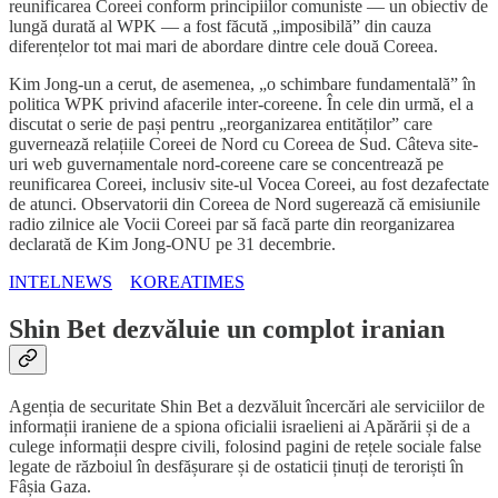
reunificarea Coreei conform principiilor comuniste — un obiectiv de
lungă durată al WPK — a fost făcută „imposibilă” din cauza
diferențelor tot mai mari de abordare dintre cele două Coreea.
Kim Jong-un a cerut, de asemenea, „o schimbare fundamentală” în
politica WPK privind afacerile inter-coreene. În cele din urmă, el a
discutat o serie de pași pentru „reorganizarea entităților” care
guvernează relațiile Coreei de Nord cu Coreea de Sud. Câteva site-
uri web guvernamentale nord-coreene care se concentrează pe
reunificarea Coreei, inclusiv site-ul Vocea Coreei, au fost dezafectate
de atunci. Observatorii din Coreea de Nord sugerează că emisiunile
radio zilnice ale Vocii Coreei par să facă parte din reorganizarea
declarată de Kim Jong-ONU pe 31 decembrie.
INTELNEWS
KOREATIMES
Shin Bet dezvăluie un complot iranian
Agenția de securitate Shin Bet a dezvăluit încercări ale serviciilor de
informații iraniene de a spiona oficialii israelieni ai Apărării și de a
culege informații despre civili, folosind pagini de rețele sociale false
legate de războiul în desfășurare și de ostaticii ținuți de teroriști în
Fâșia Gaza.