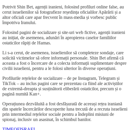
Potrivit Shin Bet, agenții iranieni, folosind profiluri online false, au
cerut israelienilor să fotografieze reședința oficialilor Apărării și a
altor oficiali care apar frecvent în mass-media și vorbesc public
împotriva Iranului.
Folosind pagini de socializare și site-uri web fictive, agenții iranieni
au inițiat, de asemenea, adunări în apropierea caselor familiilor
ostaticilor răpiți de Hamas.
Li s-a cerut, de asemenea, israelienilor să completeze sondaje, care
solicită victimelor să ofere informații personale. Shin Bet afirmă că
aceasta a fost o încercare de a colecta informații suplimentare despre
civilii israelieni, pentru a le folosi ulterior în diverse operațiuni.
Profilurile rețelelor de socializare – de pe Instagram, Telegram și
TikTok – au inclus pagini care se prezentau ca fiind ale activiștilor
de extremă-dreapta și susținătorii eliberării ostaticilor, precum și o
pagină numită Kan+.
Operațiunea dezvăluită a fost desfășurată de aceeași rețea iraniană
din spatele încercărilor descoperite luna trecută de a recruta israelieni
prin intermediul rețelelor sociale pentru a îndeplini misiuni de
spionaj, inclusiv un asasinat, în schimbul banilor.
TIMEOFISRAEL