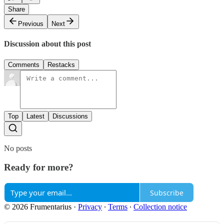
Share
Previous
Next
Discussion about this post
Comments
Restacks
Top
Latest
Discussions
No posts
Ready for more?
Subscribe
© 2026 Frumentarius
·
Privacy
∙
Terms
∙
Collection notice