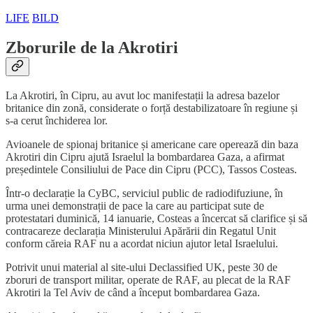
LIFE
BILD
Zborurile de la Akrotiri
La Akrotiri, în Cipru, au avut loc manifestații la adresa bazelor
britanice din zonă, considerate o forță destabilizatoare în regiune și
s-a cerut închiderea lor.
Avioanele de spionaj britanice și americane care operează din baza
Akrotiri din Cipru ajută Israelul la bombardarea Gaza, a afirmat
președintele Consiliului de Pace din Cipru (PCC), Tassos Costeas.
Într-o declarație la CyBC, serviciul public de radiodifuziune, în
urma unei demonstrații de pace la care au participat sute de
protestatari duminică, 14 ianuarie, Costeas a încercat să clarifice și să
contracareze declarația Ministerului Apărării din Regatul Unit
conform căreia RAF nu a acordat niciun ajutor letal Israelului.
Potrivit unui material al site-ului Declassified UK, peste 30 de
zboruri de transport militar, operate de RAF, au plecat de la RAF
Akrotiri la Tel Aviv de când a început bombardarea Gaza.