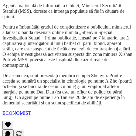
Agenția națională de informații a Chinei, Ministerul Securității
Statului (MSS), dorește ca întreaga populație să fie în căutare de
spioni.
Pentru a îmbunătăți gradul de conștientizare a publicului, ministerul
a lansat o bandă desenată online numită „Shenyin Special
Investigation Squad”. Prima publicație, lansată pe 7 ianuarie, arată
capturarea și interogatoriul unui bărbat cu părul blond, aparent
străin, care este suspectat de încălcarea legii de contraspionaj a țării.
O echipă investighează activitatea suspectă din zona minieră Xishan.
Potrivit MSS, povestea este inspirată din cazuri reale de
contraspionaj.
De asemenea, sunt prezentați membrii echipei Shenyin. Printre
aceștia se numără un specialist în tehnologie pe nume A Zhe (poartă
ochelari și se bucură de ceaiul cu bule) și un vrăjitor al artelor
marțiale pe nume Dan Dan (ea este un ofițer de poliție cu părul
lung). Un agent pe nume Lao Tan are 20 de ani de experiență în
domeniul securității și un set nespecificat de abilități.
ECONOMIST