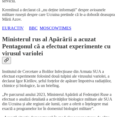
serviciu.
Kremlinul a declarat că „nu deține informații” despre avioanele
militare rusești despre care Ucraina pretinde că le-a doborât deasupra
Mării Azov.
EURACTIV
BBC
MOSCOWTIMES
Ministerul rus al Apărării a acuzat
Pentagonul că a efectuat experimente cu
virusul variolei
Institutul de Cercetare a Bolilor Infecțioase din Armata SUA a
efectuat experimente folosind două tulpini ale virusului variolei, a
declarat Igor Kirillov, șeful forțelor de apărare împotriva radiațiilor,
chimice și biologice, la un briefing.
„Pe parcursul anului 2023, Ministerul Apărării al Federației Ruse a
efectuat o analiză detaliată a activităților biologice militare ale SUA
din Ucraina și alte regiuni ale lumii, care a oferit o înțelegere mai
exactă a programelor lor în domeniul biologiei militare”.