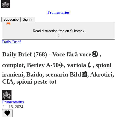
Frumentarius
Subscribe
Sign in
Read distraction-free on Substack
Daily Brief
Daily Brief (768) - Voce fără voce🔇 ,
complot, Beriev A-50✈️, variola💉, spioni
iranieni, Baidu, scenariu Bild📰, Akrotiri,
CIA, spioni peste tot
Frumentarius
Jan 15, 2024