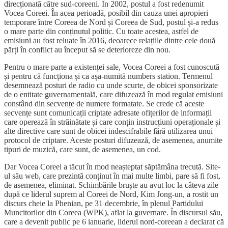
direcționată către sud-coreeni. În 2002, postul a fost redenumit
Vocea Coreei. În acea perioadă, posibil din cauza unei apropieri
temporare între Coreea de Nord și Coreea de Sud, postul și-a redus
o mare parte din conținutul politic. Cu toate acestea, astfel de
emisiuni au fost reluate în 2016, deoarece relațiile dintre cele două
părți în conflict au început să se deterioreze din nou.
Pentru o mare parte a existenței sale, Vocea Coreei a fost cunoscută
și pentru că funcționa și ca așa-numită numbers station. Termenul
desemnează posturi de radio cu unde scurte, de obicei sponsorizate
de o entitate guvernamentală, care difuzează în mod regulat emisiuni
constând din secvențe de numere formatate. Se crede că aceste
secvențe sunt comunicații criptate adresate ofițerilor de informații
care operează în străinătate și care conțin instrucțiuni operaționale și
alte directive care sunt de obicei indescifrabile fără utilizarea unui
protocol de criptare. Aceste posturi difuzează, de asemenea, anumite
tipuri de muzică, care sunt, de asemenea, un cod.
Dar Vocea Coreei a tăcut în mod neașteptat săptămâna trecută. Site-
ul său web, care prezintă conținut în mai multe limbi, pare să fi fost,
de asemenea, eliminat. Schimbările bruște au avut loc la câteva zile
după ce liderul suprem al Coreei de Nord, Kim Jong-un, a rostit un
discurs cheie la Phenian, pe 31 decembrie, în plenul Partidului
Muncitorilor din Coreea (WPK), aflat la guvernare. În discursul său,
care a devenit public pe 6 ianuarie, liderul nord-coreean a declarat că