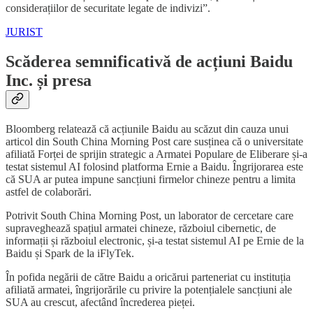
considerațiilor de securitate legate de indivizi”.
JURIST
Scăderea semnificativă de acțiuni Baidu
Inc. și presa
Bloomberg relatează că acțiunile Baidu au scăzut din cauza unui
articol din South China Morning Post care susținea că o universitate
afiliată Forței de sprijin strategic a Armatei Populare de Eliberare și-a
testat sistemul AI folosind platforma Ernie a Baidu. Îngrijorarea este
că SUA ar putea impune sancțiuni firmelor chineze pentru a limita
astfel de colaborări.
Potrivit South China Morning Post, un laborator de cercetare care
supraveghează spațiul armatei chineze, războiul cibernetic, de
informații și războiul electronic, și-a testat sistemul AI pe Ernie de la
Baidu și Spark de la iFlyTek.
În pofida negării de către Baidu a oricărui parteneriat cu instituția
afiliată armatei, îngrijorările cu privire la potențialele sancțiuni ale
SUA au crescut, afectând încrederea pieței.