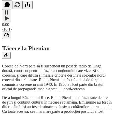
0:00
-16:17
Tăcere la Phenian
Coreea de Nord pare să fi suspendat un post de radio de lungă
durată, cunoscut pentru difuzarea conținutului care vizează sud-
coreenii, și care difuza și mesaje criptate destinate spionilor nord-
coreeni din străinătate. Radio Phenian a fost fondată de forțele
comuniste coreene în anii 1940. În 1950 a făcut parte din brațul
oficial de propagandă media a statului nord-coreean.
De-a lungul Războiului Rece, Radio Phenian a difuzat sute de ore
de știri și conținut cultural în fiecare săptămână. Emisiunile au fost în
diferite limbi și au fost destinate exclusiv ascultătorilor internaționali.
Cu toate acestea, cea mai mare parte a producției postului a fost