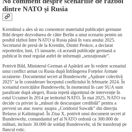
No comment despre scenariile de război
dintre NATO și Rusia
Kremlinul a ales să nu comenteze materialul publicației germane
Bild despre dezvoltarea de către Berlin a unui scenariu pentru un
posibil război între NATO și Rusia până în vara anului 2025.
Secretarul de presă de la Kremlin, Dmitri Peskov, a declarat
reporterilor, luni, 15 ianuarie, că această publicație germană a
publicat în mod regulat astfel de informații „senzaționale”.
Potrivit Bild, Ministerul German al Apărării are în vedere scenariul
unui conflict armat cu Rusia după înfrângerea Forțelor Armate
ucrainene. Documentul secret al Bundeswehr „Apărare colectivă
2025” ia în considerare începutul conflictului în februarie 2024. În
scenariul exercițiilor Bundeswehr, în momentul în care SUA sunt
paralizate după alegeri, Rusia repetă algoritmul de intervenție în
estul Ucrainei în 2014 pe teritoriul NATO. În mai 2025, NATO va
decide cu privire la „măsuri de descurajare credibilă” pentru a
preveni un atac rusesc asupra „Coridorul Suwalk” din direcția
Belarus și Kaliningrad. În Ziua X, potrivit unui document secret al
Bundeswehr, comandantul șef al NATO ordonă ca 300.000 de
militari, inclusiv 30.000 de soldați Bundeswehr, să fie transferați pe
flancul estic.