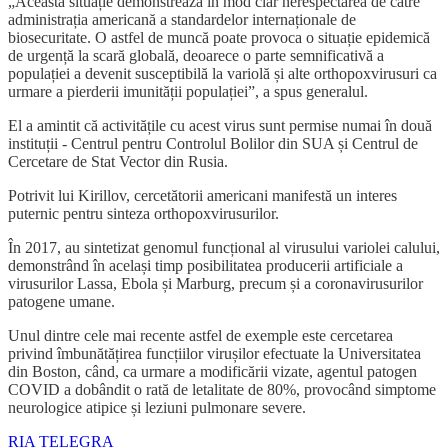
„Această situație demonstrează în mod clar nerespectarea de către
administrația americană a standardelor internaționale de
biosecuritate. O astfel de muncă poate provoca o situație epidemică
de urgență la scară globală, deoarece o parte semnificativă a
populației a devenit susceptibilă la variolă și alte orthopoxvirusuri ca
urmare a pierderii imunității populației”, a spus generalul.
El a amintit că activitățile cu acest virus sunt permise numai în două
instituții - Centrul pentru Controlul Bolilor din SUA și Centrul de
Cercetare de Stat Vector din Rusia.
Potrivit lui Kirillov, cercetătorii americani manifestă un interes
puternic pentru sinteza orthopoxvirusurilor.
În 2017, au sintetizat genomul funcțional al virusului variolei calului,
demonstrând în același timp posibilitatea producerii artificiale a
virusurilor Lassa, Ebola și Marburg, precum și a coronavirusurilor
patogene umane.
Unul dintre cele mai recente astfel de exemple este cercetarea
privind îmbunătățirea funcțiilor virușilor efectuate la Universitatea
din Boston, când, ca urmare a modificării vizate, agentul patogen
COVID a dobândit o rată de letalitate de 80%, provocând simptome
neurologice atipice și leziuni pulmonare severe.
RIA
TELEGRA