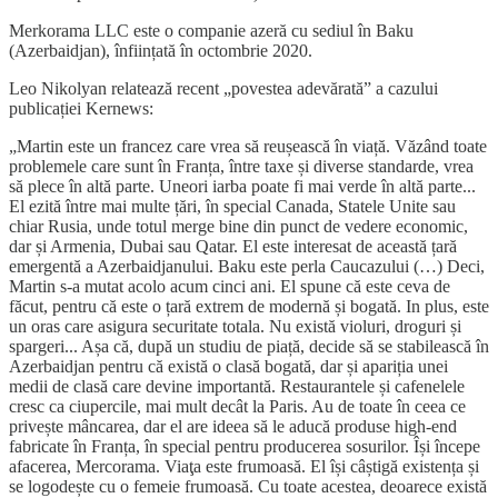
Merkorama LLC este o companie azeră cu sediul în Baku
(Azerbaidjan), înființată în octombrie 2020.
Leo Nikolyan relatează recent „povestea adevărată” a cazului
publicației Kernews:
„Martin este un francez care vrea să reușească în viață. Văzând toate
problemele care sunt în Franța, între taxe și diverse standarde, vrea
să plece în altă parte. Uneori iarba poate fi mai verde în altă parte...
El ezită între mai multe țări, în special Canada, Statele Unite sau
chiar Rusia, unde totul merge bine din punct de vedere economic,
dar și Armenia, Dubai sau Qatar. El este interesat de această țară
emergentă a Azerbaidjanului. Baku este perla Caucazului (…) Deci,
Martin s-a mutat acolo acum cinci ani. El spune că este ceva de
făcut, pentru că este o țară extrem de modernă și bogată. In plus, este
un oras care asigura securitate totala. Nu există violuri, droguri și
spargeri... Așa că, după un studiu de piață, decide să se stabilească în
Azerbaidjan pentru că există o clasă bogată, dar și apariția unei
medii de clasă care devine importantă. Restaurantele și cafenelele
cresc ca ciupercile, mai mult decât la Paris. Au de toate în ceea ce
privește mâncarea, dar el are ideea să le aducă produse high-end
fabricate în Franța, în special pentru producerea sosurilor. Își începe
afacerea, Mercorama. Viaţa este frumoasă. El își câștigă existența și
se logodește cu o femeie frumoasă. Cu toate acestea, deoarece există