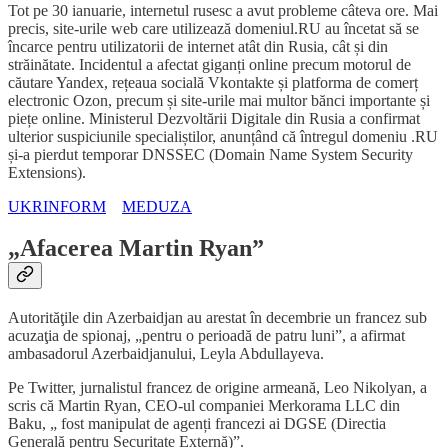
Tot pe 30 ianuarie, internetul rusesc a avut probleme câteva ore. Mai
precis, site-urile web care utilizează domeniul.RU au încetat să se
încarce pentru utilizatorii de internet atât din Rusia, cât și din
străinătate. Incidentul a afectat giganți online precum motorul de
căutare Yandex, rețeaua socială Vkontakte și platforma de comerț
electronic Ozon, precum și site-urile mai multor bănci importante și
piețe online. Ministerul Dezvoltării Digitale din Rusia a confirmat
ulterior suspiciunile specialiștilor, anunțând că întregul domeniu .RU
și-a pierdut temporar DNSSEC (Domain Name System Security
Extensions).
UKRINFORM
MEDUZA
„Afacerea Martin Ryan”
Autorităţile din Azerbaidjan au arestat în decembrie un francez sub
acuzaţia de spionaj, „pentru o perioadă de patru luni”, a afirmat
ambasadorul Azerbaidjanului, Leyla Abdullayeva.
Pe Twitter, jurnalistul francez de origine armeană, Leo Nikolyan, a
scris că Martin Ryan, CEO-ul companiei Merkorama LLC din
Baku, „ fost manipulat de agenți francezi ai DGSE (Directia
Generală pentru Securitate Externă)”.