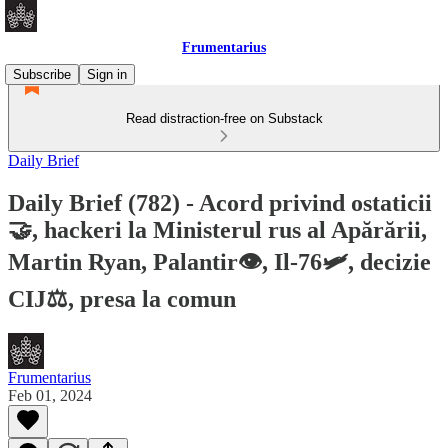
Frumentarius
Subscribe
Sign in
Read distraction-free on Substack
Daily Brief
Daily Brief (782) - Acord privind ostaticii
🤝, hackeri la Ministerul rus al Apărării,
Martin Ryan, Palantir👁️, Il-76🛩️, decizie
CIJ⚖️, presa la comun
Frumentarius
Feb 01, 2024