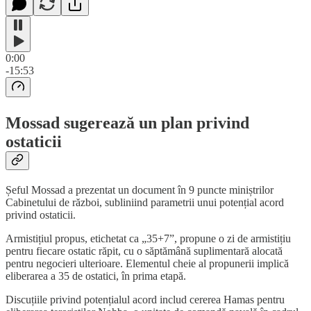
0:00
-15:53
Mossad sugerează un plan privind
ostaticii
Șeful Mossad a prezentat un document în 9 puncte miniștrilor
Cabinetului de război, subliniind parametrii unui potențial acord
privind ostaticii.
Armistițiul propus, etichetat ca „35+7”, propune o zi de armistițiu
pentru fiecare ostatic răpit, cu o săptămână suplimentară alocată
pentru negocieri ulterioare. Elementul cheie al propunerii implică
eliberarea a 35 de ostatici, în prima etapă.
Discuțiile privind potențialul acord includ cererea Hamas pentru