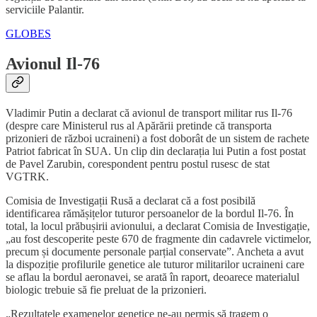
serviciile Palantir.
GLOBES
Avionul Il-76
Vladimir Putin a declarat că avionul de transport militar rus Il-76
(despre care Ministerul rus al Apărării pretinde că transporta
prizonieri de război ucraineni) a fost doborât de un sistem de rachete
Patriot fabricat în SUA. Un clip din declarația lui Putin a fost postat
de Pavel Zarubin, corespondent pentru postul rusesc de stat
VGTRK.
Comisia de Investigații Rusă a declarat că a fost posibilă
identificarea rămășițelor tuturor persoanelor de la bordul Il-76. În
total, la locul prăbușirii avionului, a declarat Comisia de Investigație,
„au fost descoperite peste 670 de fragmente din cadavrele victimelor,
precum și documente personale parțial conservate”. Ancheta a avut
la dispoziție profilurile genetice ale tuturor militarilor ucraineni care
se aflau la bordul aeronavei, se arată în raport, deoarece materialul
biologic trebuie să fie preluat de la prizonieri.
„Rezultatele examenelor genetice ne-au permis să tragem o