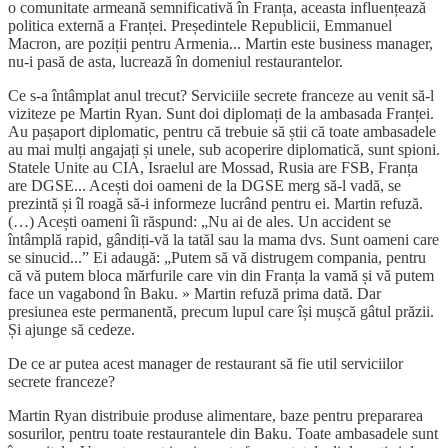
o comunitate armeană semnificativă în Franța, aceasta influențează
politica externă a Franței. Președintele Republicii, Emmanuel
Macron, are poziții pentru Armenia... Martin este business manager,
nu-i pasă de asta, lucrează în domeniul restaurantelor.
Ce s-a întâmplat anul trecut? Serviciile secrete franceze au venit să-l
viziteze pe Martin Ryan. Sunt doi diplomați de la ambasada Franței.
Au pașaport diplomatic, pentru că trebuie să știi că toate ambasadele
au mai mulți angajați și unele, sub acoperire diplomatică, sunt spioni.
Statele Unite au CIA, Israelul are Mossad, Rusia are FSB, Franța
are DGSE... Acești doi oameni de la DGSE merg să-l vadă, se
prezintă și îl roagă să-i informeze lucrând pentru ei. Martin refuză.
(…) Acești oameni îi răspund: „Nu ai de ales. Un accident se
întâmplă rapid, gândiți-vă la tatăl sau la mama dvs. Sunt oameni care
se sinucid...” Ei adaugă: „Putem să vă distrugem compania, pentru
că vă putem bloca mărfurile care vin din Franța la vamă și vă putem
face un vagabond în Baku. » Martin refuză prima dată. Dar
presiunea este permanentă, precum lupul care își mușcă gâtul prăzii.
Și ajunge să cedeze.
De ce ar putea acest manager de restaurant să fie util serviciilor
secrete franceze?
Martin Ryan distribuie produse alimentare, baze pentru prepararea
sosurilor, pentru toate restaurantele din Baku. Toate ambasadele sunt