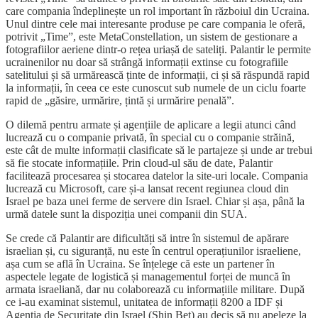
care compania îndeplinește un rol important în războiul din Ucraina.
Unul dintre cele mai interesante produse pe care compania le oferă,
potrivit „Time”, este MetaConstellation, un sistem de gestionare a
fotografiilor aeriene dintr-o rețea uriașă de sateliți. Palantir le permite
ucrainenilor nu doar să strângă informații extinse cu fotografiile
satelitului și să urmărească ținte de informații, ci și să răspundă rapid
la informații, în ceea ce este cunoscut sub numele de un ciclu foarte
rapid de „găsire, urmărire, țintă și urmărire penală”.
O dilemă pentru armate și agențiile de aplicare a legii atunci când
lucrează cu o companie privată, în special cu o companie străină,
este cât de multe informații clasificate să le partajeze și unde ar trebui
să fie stocate informațiile. Prin cloud-ul său de date, Palantir
facilitează procesarea și stocarea datelor la site-uri locale. Compania
lucrează cu Microsoft, care și-a lansat recent regiunea cloud din
Israel pe baza unei ferme de servere din Israel. Chiar și așa, până la
urmă datele sunt la dispoziția unei companii din SUA.
Se crede că Palantir are dificultăți să intre în sistemul de apărare
israelian și, cu siguranță, nu este în centrul operațiunilor israeliene,
așa cum se află în Ucraina. Se înțelege că este un partener în
aspectele legate de logistică și managementul forței de muncă în
armata israeliană, dar nu colaborează cu informațiile militare. După
ce i-au examinat sistemul, unitatea de informații 8200 a IDF și
Agenția de Securitate din Israel (Shin Bet) au decis să nu apeleze la