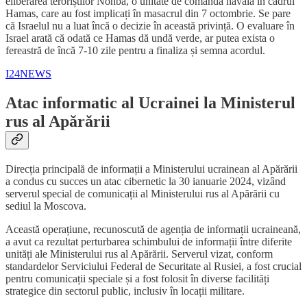
eliberarea teroriștilor Nohba, o unitate de comandă navală în cadrul
Hamas, care au fost implicați în masacrul din 7 octombrie. Se pare
că Israelul nu a luat încă o decizie în această privință. O evaluare în
Israel arată că odată ce Hamas dă undă verde, ar putea exista o
fereastră de încă 7-10 zile pentru a finaliza și semna acordul.
I24NEWS
Atac informatic al Ucrainei la Ministerul
rus al Apărării
Direcția principală de informații a Ministerului ucrainean al Apărării
a condus cu succes un atac cibernetic la 30 ianuarie 2024, vizând
serverul special de comunicații al Ministerului rus al Apărării cu
sediul la Moscova.
Această operațiune, recunoscută de agenția de informații ucraineană,
a avut ca rezultat perturbarea schimbului de informații între diferite
unități ale Ministerului rus al Apărării. Serverul vizat, conform
standardelor Serviciului Federal de Securitate al Rusiei, a fost crucial
pentru comunicații speciale și a fost folosit în diverse facilități
strategice din sectorul public, inclusiv în locații militare.