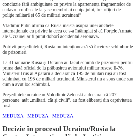
concluzie fără ambiguitate cu privire la apartenența fragmentelor de
cadavru confiscate la șase membri ai echipajului, trei ofițeri de
poliție militară și 65 de militari ucraineni”.
Vladimir Putin afirmă că Rusia insistă asupra unei anchete
internaționale cu privire la ceea ce s-a întâmplat și că Forțele Armate
ale Ucrainei ar fi putut doborî accidental aeronava.
Potrivit președintelui, Rusia nu intenționează să înceteze schimburile
de prizonieri.
La 31 ianuarie Rusia și Ucraina au făcut schimb de prizonieri pentru
prima dată oficial de la prăbușirea avionului militar rusesc Il-76.
Ministerul rus al Apărării a declarat că 195 de militari ruși au fost
schimbați cu 195 de militari ucraineni. Ministerul nu a spus unde sau
cum a avut loc schimbul.
Președintele ucrainean Volodimir Zelenski a declarat că 207
persoane, atât „militari, cât și civili”, au fost eliberați din captivitatea
rusă.
MEDUZA
MEDUZA
MEDUZA
Decizie în procesul Ucraina/Rusia la