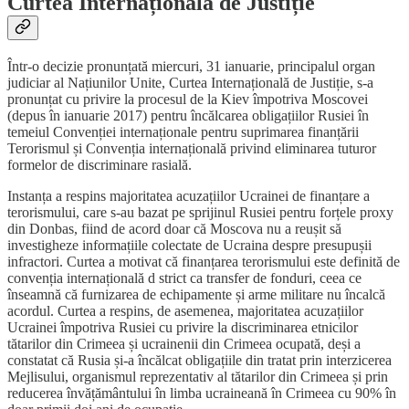
Curtea Internațională de Justiție
Într-o decizie pronunțată miercuri, 31 ianuarie, principalul organ
judiciar al Națiunilor Unite, Curtea Internațională de Justiție, s-a
pronunțat cu privire la procesul de la Kiev împotriva Moscovei
(depus în ianuarie 2017) pentru încălcarea obligațiilor Rusiei în
temeiul Convenției internaționale pentru suprimarea finanțării
Terorismul și Convenția internațională privind eliminarea tuturor
formelor de discriminare rasială.
Instanța a respins majoritatea acuzațiilor Ucrainei de finanțare a
terorismului, care s-au bazat pe sprijinul Rusiei pentru forțele proxy
din Donbas, fiind de acord doar că Moscova nu a reușit să
investigheze informațiile colectate de Ucraina despre presupușii
infractori. Curtea a motivat că finanțarea terorismului este definită de
convenția internațională d strict ca transfer de fonduri, ceea ce
înseamnă că furnizarea de echipamente și arme militare nu încalcă
acordul. Curtea a respins, de asemenea, majoritatea acuzațiilor
Ucrainei împotriva Rusiei cu privire la discriminarea etnicilor
tătarilor din Crimeea și ucrainenii din Crimeea ocupată, deși a
constatat că Rusia și-a încălcat obligațiile din tratat prin interzicerea
Mejlisului, organismul reprezentativ al tătarilor din Crimeea și prin
reducerea învățământului în limba ucraineană în Crimeea cu 90% în