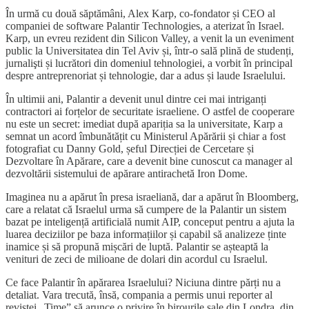
În urmă cu două săptămâni, Alex Karp, co-fondator și CEO al
companiei de software Palantir Technologies, a aterizat în Israel.
Karp, un evreu rezident din Silicon Valley, a venit la un eveniment
public la Universitatea din Tel Aviv și, într-o sală plină de studenți,
jurnalişti și lucrători din domeniul tehnologiei, a vorbit în principal
despre antreprenoriat și tehnologie, dar a adus și laude Israelului.
În ultimii ani, Palantir a devenit unul dintre cei mai intriganți
contractori ai forțelor de securitate israeliene. O astfel de cooperare
nu este un secret: imediat după apariția sa la universitate, Karp a
semnat un acord îmbunătățit cu Ministerul Apărării și chiar a fost
fotografiat cu Danny Gold, șeful Direcției de Cercetare și
Dezvoltare în Apărare, care a devenit bine cunoscut ca manager al
dezvoltării sistemului de apărare antirachetă Iron Dome.
Imaginea nu a apărut în presa israeliană, dar a apărut în Bloomberg,
care a relatat că Israelul urma să cumpere de la Palantir un sistem
bazat pe inteligență artificială numit AIP, conceput pentru a ajuta la
luarea deciziilor pe baza informațiilor și capabil să analizeze ținte
inamice și să propună mișcări de luptă. Palantir se așteaptă la
venituri de zeci de milioane de dolari din acordul cu Israelul.
Ce face Palantir în apărarea Israelului? Niciuna dintre părți nu a
detaliat. Vara trecută, însă, compania a permis unui reporter al
revistei „Time” să arunce o privire în birourile sale din Londra, din