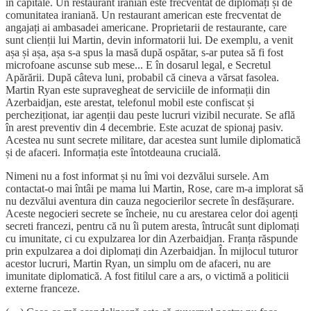
în capitale. Un restaurant iranian este frecventat de diplomați și de
comunitatea iraniană. Un restaurant american este frecventat de
angajați ai ambasadei americane. Proprietarii de restaurante, care
sunt clienții lui Martin, devin informatorii lui. De exemplu, a venit
așa și așa, așa s-a spus la masă după ospătar, s-ar putea să fi fost
microfoane ascunse sub mese... E în dosarul legal, e Secretul
Apărării. După câteva luni, probabil că cineva a vărsat fasolea.
Martin Ryan este supravegheat de serviciile de informații din
Azerbaidjan, este arestat, telefonul mobil este confiscat și
percheziționat, iar agenții dau peste lucruri vizibil necurate. Se află
în arest preventiv din 4 decembrie. Este acuzat de spionaj pasiv.
Acestea nu sunt secrete militare, dar acestea sunt lumile diplomatică
și de afaceri. Informația este întotdeauna crucială.
Nimeni nu a fost informat și nu îmi voi dezvălui sursele. Am
contactat-o mai întâi pe mama lui Martin, Rose, care m-a implorat să
nu dezvălui aventura din cauza negocierilor secrete în desfășurare.
Aceste negocieri secrete se încheie, nu cu arestarea celor doi agenți
secreti francezi, pentru că nu îi putem aresta, întrucât sunt diplomați
cu imunitate, ci cu expulzarea lor din Azerbaidjan. Franța răspunde
prin expulzarea a doi diplomați din Azerbaidjan. În mijlocul tuturor
acestor lucruri, Martin Ryan, un simplu om de afaceri, nu are
imunitate diplomatică. A fost fitilul care a ars, o victimă a politicii
externe franceze.