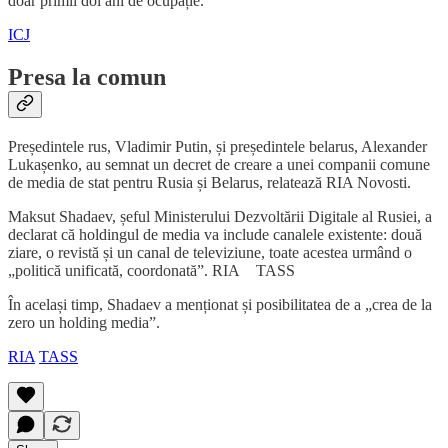
doar primii doi ani de ocupație.
ICJ
Presa la comun
Președintele rus, Vladimir Putin, și președintele belarus, Alexander
Lukașenko, au semnat un decret de creare a unei companii comune
de media de stat pentru Rusia și Belarus, relatează RIA Novosti.
Maksut Shadaev, șeful Ministerului Dezvoltării Digitale al Rusiei, a
declarat că holdingul de media va include canalele existente: două
ziare, o revistă și un canal de televiziune, toate acestea urmând o
„politică unificată, coordonată”. RIA TASS
În același timp, Shadaev a menționat și posibilitatea de a „crea de la
zero un holding media”.
RIA
TASS