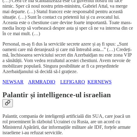
(…) Ceea ce mă scandalizează este că guvernul nostru nu face
nimic. Sper că noul nostru prim-ministru, Gabriel Attal, va merge
mai departe. (…) Statul francez este responsabil pentru această
situație. (…) Sunt în contact cu prietenii lui și cu avocatul lui.
Aceasta este o chestiune care devine foarte importantă. Toate mass-
media încep să vorbească despre asta și sper că ne va interesa din ce
în ce mai mult. (…)
Personal, m-aș fi dus la serviciile secrete azere și aș fi spus: „Sunt
oameni care mă deranjează și care mă întreabă asta...” (…) Credeți-
mă, închisoarea serviciului secret din Azerbaidjan nu este zona VIP
a sănătății. Vom vedea rezultatul acestei chestiuni. Avem nevoie de
mobilizare populară. Singura posibilitate ar fi ca președintele
Azerbaidjanului să decidă să-l grațieze.
NEWSAR
ARMRADIO
LEFIGARO
KERNEWS
Palantir și intelligence-ul israelian
Palantir, compania de inteligență artificială din SUA, care joacă un
rol proeminent în războiul Ucrainei cu Rusia, are un acord cu
Ministerul Apărării, dar informațiile militare ale IDF, forțele armate
israeliene i-au refuzat serviciile.