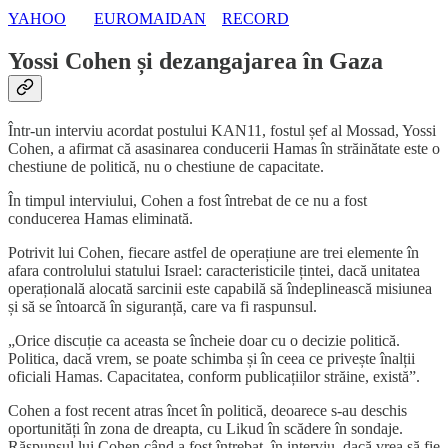
YAHOO
EUROMAIDAN
RECORD
Yossi Cohen și dezangajarea în Gaza
Într-un interviu acordat postului KAN11, fostul șef al Mossad, Yossi
Cohen, a afirmat că asasinarea conducerii Hamas în străinătate este o
chestiune de politică, nu o chestiune de capacitate.
În timpul interviului, Cohen a fost întrebat de ce nu a fost
conducerea Hamas eliminată.
Potrivit lui Cohen, fiecare astfel de operațiune are trei elemente în
afara controlului statului Israel: caracteristicile țintei, dacă unitatea
operațională alocată sarcinii este capabilă să îndeplinească misiunea
și să se întoarcă în siguranță, care va fi raspunsul.
„Orice discuție ca aceasta se încheie doar cu o decizie politică.
Politica, dacă vrem, se poate schimba și în ceea ce privește înalții
oficiali Hamas. Capacitatea, conform publicațiilor străine, există”.
Cohen a fost recent atras încet în politică, deoarece s-au deschis
oportunități în zona de dreapta, cu Likud în scădere în sondaje.
Răspunsul lui Cohen când a fost întrebat, în interviu, dacă vrea să fie