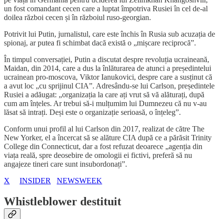
un fost comandant cecen care a luptat împotriva Rusiei în cel de-al
doilea război cecen și în războiul ruso-georgian.
Potrivit lui Putin, jurnalistul, care este închis în Rusia sub acuzația de
spionaj, ar putea fi schimbat dacă există o „mișcare reciprocă”.
În timpul conversației, Putin a discutat despre revoluția ucraineană,
Maidan, din 2014, care a dus la înlăturarea de atunci a președintelui
ucrainean pro-moscova, Viktor Ianukovici, despre care a susținut că
a avut loc „cu sprijinul CIA”. Adresându-se lui Carlson, președintele
Rusiei a adăugat: „organizația la care ați vrut să vă alăturați, după
cum am înțeles. Ar trebui să-i mulțumim lui Dumnezeu că nu v-au
lăsat să intrați. Deși este o organizație serioasă, o înțeleg”.
Conform unui profil al lui Carlson din 2017, realizat de către The
New Yorker, el a încercat să se alăture CIA după ce a părăsit Trinity
College din Connecticut, dar a fost refuzat deoarece „agenția din
viața reală, spre deosebire de omologii ei fictivi, preferă să nu
angajeze tineri care sunt insubordonați”.
X
INSIDER
NEWSWEEK
Whistleblower destituit