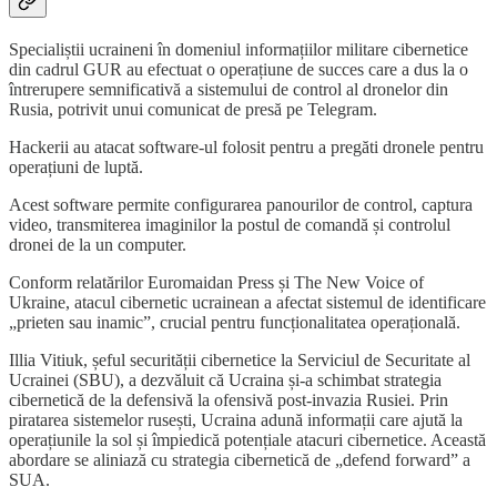
Specialiștii ucraineni în domeniul informațiilor militare cibernetice
din cadrul GUR au efectuat o operațiune de succes care a dus la o
întrerupere semnificativă a sistemului de control al dronelor din
Rusia, potrivit unui comunicat de presă pe Telegram.
Hackerii au atacat software-ul folosit pentru a pregăti dronele pentru
operațiuni de luptă.
Acest software permite configurarea panourilor de control, captura
video, transmiterea imaginilor la postul de comandă și controlul
dronei de la un computer.
Conform relatărilor Euromaidan Press și The New Voice of
Ukraine, atacul cibernetic ucrainean a afectat sistemul de identificare
„prieten sau inamic”, crucial pentru funcționalitatea operațională.
Illia Vitiuk, șeful securității cibernetice la Serviciul de Securitate al
Ucrainei (SBU), a dezvăluit că Ucraina și-a schimbat strategia
cibernetică de la defensivă la ofensivă post-invazia Rusiei. Prin
piratarea sistemelor rusești, Ucraina adună informații care ajută la
operațiunile la sol și împiedică potențiale atacuri cibernetice. Această
abordare se aliniază cu strategia cibernetică de „defend forward” a
SUA.