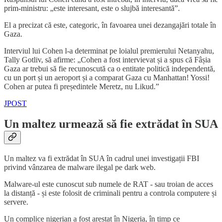
prim-ministru: „este interesant, este o slujbă interesantă”.
El a precizat că este, categoric, în favoarea unei dezangajări totale în
Gaza.
Interviul lui Cohen l-a determinat pe loialul premierului Netanyahu,
Tally Gotliv, să afirme: „Cohen a fost intervievat și a spus că Fâșia
Gaza ar trebui să fie recunoscută ca o entitate politică independentă,
cu un port și un aeroport și a comparat Gaza cu Manhattan! Yossi!
Cohen ar putea fi președintele Meretz, nu Likud.”
JPOST
Un maltez urmează să fie extrădat în SUA
Un maltez va fi extrădat în SUA în cadrul unei investigații FBI
privind vânzarea de malware ilegal pe dark web.
Malware-ul este cunoscut sub numele de RAT - sau troian de acces
la distanță - și este folosit de criminali pentru a controla computere și
servere.
Un complice nigerian a fost arestat în Nigeria, în timp ce