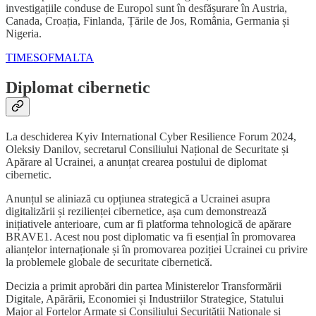
investigațiile conduse de Europol sunt în desfășurare în Austria,
Canada, Croația, Finlanda, Țările de Jos, România, Germania și
Nigeria.
TIMESOFMALTA
Diplomat cibernetic
La deschiderea Kyiv International Cyber Resilience Forum 2024,
Oleksiy Danilov, secretarul Consiliului Național de Securitate și
Apărare al Ucrainei, a anunțat crearea postului de diplomat
cibernetic.
Anunțul se aliniază cu opțiunea strategică a Ucrainei asupra
digitalizării și rezilienței cibernetice, așa cum demonstrează
inițiativele anterioare, cum ar fi platforma tehnologică de apărare
BRAVE1. Acest nou post diplomatic va fi esențial în promovarea
alianțelor internaționale și în promovarea poziției Ucrainei cu privire
la problemele globale de securitate cibernetică.
Decizia a primit aprobări din partea Ministerelor Transformării
Digitale, Apărării, Economiei și Industriilor Strategice, Statului
Major al Forțelor Armate și Consiliului Securității Naționale și