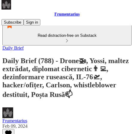
Frumentarius
Subscribe
Sign in
Read distraction-free on Substack
Daily Brief
Daily Brief (788) - Drone🚁, Yossi, maltez
extrădat, diplomat cibernetic👨‍💻,
dezinformare rusească, IL-76🛫,
hacker/ofițer, Carlson, whistleblower
destituit, Poșta Rusă📫
Frumentarius
Feb 09, 2024