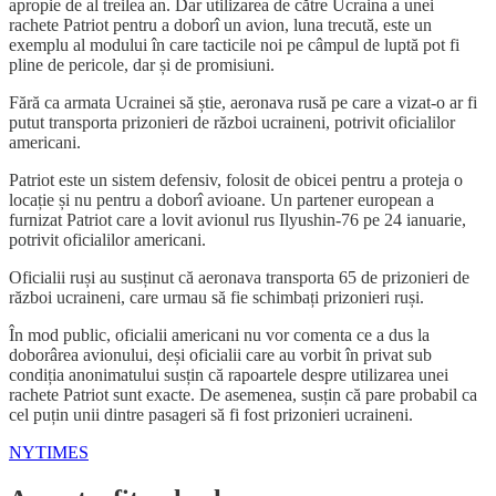
apropie de al treilea an. Dar utilizarea de către Ucraina a unei
rachete Patriot pentru a doborî un avion, luna trecută, este un
exemplu al modului în care tacticile noi pe câmpul de luptă pot fi
pline de pericole, dar și de promisiuni.
Fără ca armata Ucrainei să știe, aeronava rusă pe care a vizat-o ar fi
putut transporta prizonieri de război ucraineni, potrivit oficialilor
americani.
Patriot este un sistem defensiv, folosit de obicei pentru a proteja o
locație și nu pentru a doborî avioane. Un partener european a
furnizat Patriot care a lovit avionul rus Ilyushin-76 pe 24 ianuarie,
potrivit oficialilor americani.
Oficialii ruși au susținut că aeronava transporta 65 de prizonieri de
război ucraineni, care urmau să fie schimbați prizonieri ruși.
În mod public, oficialii americani nu vor comenta ce a dus la
doborârea avionului, deși oficialii care au vorbit în privat sub
condiția anonimatului susțin că rapoartele despre utilizarea unei
rachete Patriot sunt exacte. De asemenea, susțin că pare probabil ca
cel puțin unii dintre pasageri să fi fost prizonieri ucraineni.
NYTIMES