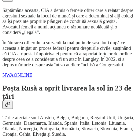
Săptămâna aceasta, CIA a demis o femeie ofițer care a relatat despre
agresiuni sexuale la locul de muncă și care a determinat și alți colegi
să își prezinte propriile plângeri de conduită sexuală greșită.
Avocatul femeii a numit acțiunea o răzbunare neplăcută și o
consideră „ilegală”.
Înlăturarea ofițerului a survenit la mai puțin de șase luni după ce
aceasta a inițiat un proces federal pentru drepturile civile, susținând
că CIA a ripostat împotriva ei pentru că a raportat forțelor de ordine
despre ceea ce a considerat a fi un atac în Langley, în 2022, și a
depus mărturie despre asta într-o audiere închisă a Congresului.
NWAONLINE
Poșta Rusă a oprit livrarea la sol în 23 de
țări
Țările afectate sunt Austria, Belgia, Bulgaria, Regatul Unit, Ungaria,
Germania, Danemarca, Irlanda, Spania, Italia, Letonia, Lituania,
Olanda, Norvegia, Portugalia, România, Slovacia, Slovenia, Franța,
Croația, Cehia, Elveția și Suedia.