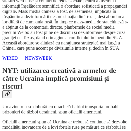
site-uri web false și conturi de rețele sociale pentru a disemina
informații înșelătoare semnifică o abordare sofisticată a propagandei
digitale. Mass-media chineză a fost, de asemenea, implicată în
răspândirea dezinformării despre situația din Texas, deși abordarea
lor diferă de campania rusă. În timp ce mass-media de stat chineză s-
a abținut de la comentarii directe, platformele de social media
precum Weibo au fost pline de discuții și dezinformare despre criza
graniței cu Texas, dând o imagine a conflictului iminent din SUA.
Această abordare se aliniază cu narațiunea strategică mai largă a
Chinei, care pune accent pe diviziunile interne și declin în SUA.
WIRED
NEWSWEEK
NYT: utilizarea creativă a armelor de
către Ucraina implică promisiuni și
riscuri
Un avion rusesc doborât cu o rachetă Patriot transporta probabil
prizonieri de război ucraineni, spun oficialii americani.
Oficialii americani spun că Ucraina ar trebui să continue să dezvolte
modalități inovatoare de a lovi forțele ruse pe măsură ce războiul se