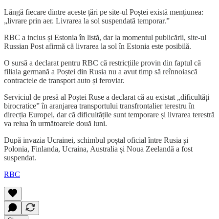
Lângă fiecare dintre aceste țări pe site-ul Poștei există mențiunea:
„livrare prin aer. Livrarea la sol suspendată temporar.”
RBC a inclus și Estonia în listă, dar la momentul publicării, site-ul
Russian Post afirmă că livrarea la sol în Estonia este posibilă.
O sursă a declarat pentru RBC că restricțiile provin din faptul că
filiala germană a Poștei din Rusia nu a avut timp să reînnoiască
contractele de transport auto și feroviar.
Serviciul de presă al Poștei Ruse a declarat că au existat „dificultăți
birocratice” în aranjarea transportului transfrontalier terestru în
direcția Europei, dar că dificultățile sunt temporare și livrarea terestră
va relua în următoarele două luni.
După invazia Ucrainei, schimbul poștal oficial între Rusia și
Polonia, Finlanda, Ucraina, Australia și Noua Zeelandă a fost
suspendat.
RBC