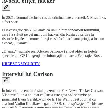
Avocat, ofițer, hacker
În 2021, forumul exclusiv rus de criminalitate cibernetică, Mazafaka,
a fost spart.
O investigație din 2024 arată că unul dintre fondatorii forumului,
care i-a sfătuit pe cei mai buni hackeri din Rusia cu privire la
riscurile legale ale muncii lor și ce să facă dacă sunt prinși, a fost un
avocat, „Djamix”.
„Djamix” (numele real Aleksei Safronov) a fost ofițer în forțele
speciale ale GRU, agenția de informații militare a Federației Ruse.
KREBSONSECURITY
Interviul lui Carlson
În interviul recent cu fostul prezentator Fox News, Tucker Carlson,
Vladimir Putin a anunțat că Rusia este gata să-l schimbe pe
jurnalistul Evan Gershkovich de la The Wall Street Journal cu
asasinul Vadim Krasikov, legat de FSB, care ispășește o închisoare
pe viață în Germania pentru uciderea lui Zelimkhan Khangoshvili,