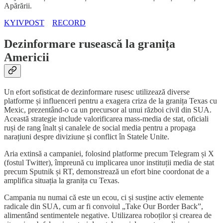
Apărării.
KYIVPOST
RECORD
Dezinformare rusească la granița
Americii
Un efort sofisticat de dezinformare rusesc utilizează diverse
platforme și influenceri pentru a exagera criza de la granița Texas cu
Mexic, prezentând-o ca un precursor al unui război civil din SUA.
Această strategie include valorificarea mass-media de stat, oficiali
ruși de rang înalt și canalele de social media pentru a propaga
narațiuni despre diviziune și conflict în Statele Unite.
Aria extinsă a campaniei, folosind platforme precum Telegram și X
(fostul Twitter), împreună cu implicarea unor instituții media de stat
precum Sputnik și RT, demonstrează un efort bine coordonat de a
amplifica situația la granița cu Texas.
Campania nu numai că este un ecou, ci și susține activ elemente
radicale din SUA, cum ar fi convoiul „Take Our Border Back”,
alimentând sentimentele negative. Utilizarea roboților și crearea de