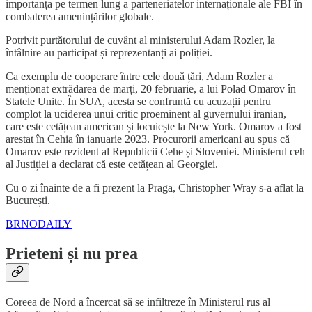
importanța pe termen lung a parteneriatelor internaționale ale FBI în
combaterea amenințărilor globale.
Potrivit purtătorului de cuvânt al ministerului Adam Rozler, la
întâlnire au participat și reprezentanți ai poliției.
Ca exemplu de cooperare între cele două țări, Adam Rozler a
menționat extrădarea de marți, 20 februarie, a lui Polad Omarov în
Statele Unite. În SUA, acesta se confruntă cu acuzații pentru
complot la uciderea unui critic proeminent al guvernului iranian,
care este cetățean american și locuiește la New York. Omarov a fost
arestat în Cehia în ianuarie 2023. Procurorii americani au spus că
Omarov este rezident al Republicii Cehe și Sloveniei. Ministerul ceh
al Justiției a declarat că este cetățean al Georgiei.
Cu o zi înainte de a fi prezent la Praga, Christopher Wray s-a aflat la
București.
BRNODAILY
Prieteni și nu prea
Coreea de Nord a încercat să se infiltreze în Ministerul rus al