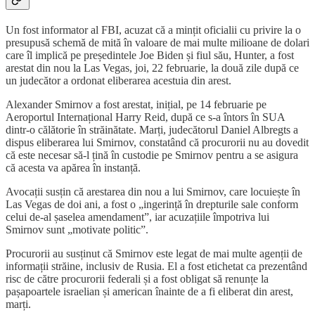
Un fost informator al FBI, acuzat că a mințit oficialii cu privire la o
presupusă schemă de mită în valoare de mai multe milioane de dolari
care îl implică pe președintele Joe Biden și fiul său, Hunter, a fost
arestat din nou la Las Vegas, joi, 22 februarie, la două zile după ce
un judecător a ordonat eliberarea acestuia din arest.
Alexander Smirnov a fost arestat, inițial, pe 14 februarie pe
Aeroportul Internațional Harry Reid, după ce s-a întors în SUA
dintr-o călătorie în străinătate. Marți, judecătorul Daniel Albregts a
dispus eliberarea lui Smirnov, constatând că procurorii nu au dovedit
că este necesar să-l țină în custodie pe Smirnov pentru a se asigura
că acesta va apărea în instanță.
Avocații susțin că arestarea din nou a lui Smirnov, care locuiește în
Las Vegas de doi ani, a fost o „ingerință în drepturile sale conform
celui de-al șaselea amendament”, iar acuzațiile împotriva lui
Smirnov sunt „motivate politic”.
Procurorii au susținut că Smirnov este legat de mai multe agenții de
informații străine, inclusiv de Rusia. El a fost etichetat ca prezentând
risc de către procurorii federali și a fost obligat să renunțe la
pașapoartele israelian și american înainte de a fi eliberat din arest,
marți.