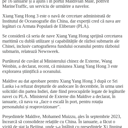
pe 16 ianuarie și a ajuns i în portul Maldivian Malé, potrivit
MarineTraffic, un serviciu de urmărire a navelor.
Xiang Yang Hong 3 este o navă de cercetare administrată de
Institutul de Oceanografie din China, dar experții cred că nava are
legături cu Armata Populară de Eliberare (PLA).
Se consideră că seria de nave Xiang Yang Hong sprijină cercetarea
maritimă cu dublă utilizare și capabilitățile de război submarin ale
Chinei, inclusiv cartografierea fundului oceanului pentru războiul
submarin, relatează Newsweek.
Purtătorul de cuvânt al Ministerului chinez de Externe, Wang
Wenbin, a declarat, recent, că misiunea Xiang Yang Hong 3 este
explorarea științifică a oceanului.
Maldive au dat aprobare pentru Xiang Yang Hong 3 după ce Sri
Lanka i-a refuzat drepturile de andocare în decembrie, în urma unei
solicitări din partea Indiei, date fiind preocupările legate de legăturile
navei cu PLA. Ministerul de Externe din Maldive a declarat, în
ianuarie, că nava va „face o escală în port, pentru rotația
personalului și reaprovizionare”.
Președintele Maldive, Mohamed Muizzu, ales în septembrie 2023,
încearcă să consolideze relațiile cu China. În ianuarie, a făcut o
vizită de stat la Beijing, unde s-a întâlnit cu președintele Xi Jinping