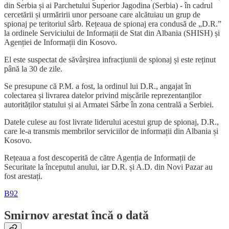
din Serbia și ai Parchetului Superior Jagodina (Serbia) - în cadrul
cercetării și urmăririi unor persoane care alcătuiau un grup de
spionaj pe teritoriul sârb. Rețeaua de spionaj era condusă de „D.R.”
la ordinele Serviciului de Informații de Stat din Albania (SHISH) și
Agenției de Informații din Kosovo.
El este suspectat de săvârșirea infracțiunii de spionaj și este reținut
până la 30 de zile.
Se presupune că P.M. a fost, la ordinul lui D.R., angajat în
colectarea și livrarea datelor privind mișcările reprezentanților
autorităților statului și ai Armatei Sârbe în zona centrală a Serbiei.
Datele culese au fost livrate liderului acestui grup de spionaj, D.R.,
care le-a transmis membrilor serviciilor de informații din Albania și
Kosovo.
Rețeaua a fost descoperită de către Agenția de Informații de
Securitate la începutul anului, iar D.R. și A.D. din Novi Pazar au
fost arestați.
B92
Smirnov arestat încă o dată