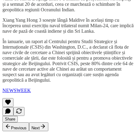
și a semnat 20 de acorduri, ceea ce marchează o schimbare în
geopolitica regiunii Oceanului Indian.
Xiang Yang Hong 3 sosește lângă Maldive în același timp cu
începerea unui exercițiu naval trilateral numit Milan-24, care implică
nave de pază de coastă indiene și din Sri Lanka.
În ianuarie, un raport al Centrului pentru Studii Strategice și
Internaționale (CSIS) din Washington, D.C., a declarat că flota de
nave civile de cercetare a Chinei sprijină obiectivele științifice și
comerciale ale țării, dar este folosită și pentru a promova obiectivele
strategice ale Beijingului. Potrivit CSIS, peste 80% dintre cele 64 de
nave de cercetare active ale Chinei au arătat un comportament
suspect sau au avut legături cu organizații care susțin agenda
geopolitică a Beijingului.
NEWSWEEK
Share
Previous
Next