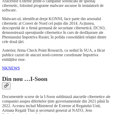
Afacerilor Externe printr-o campanie sofisticată de spionaj
cibernetic, folosind programe malware ascunse în instalatorii de
software.
Malware-ul, identificat drept KONNI, face parte din arsenalul
cibernetic al Coreei de Nord cel puțin din 2014. Acțiunea,
descoperită de o firmă germană de securitate cibernetică, DCSO,
demonstrează operațiunile cibernetice în curs de desfășurare ale
Phenianului împotriva Rusiei, în pofida consolidării relației dintre
cele două țări.
Anterior, firma Check Point Research, cu sediul în SUA, a făcut
publice cazuri de atacuri nord-coreene coordonate împotriva
entităților ruse.
NKNEWS
Din nou …I-Soon
Documentele scurse de la I-Soon subliniază atacurile cibernetice ale
companiei asupra diferitelor ținte guvernamentale din 2021 până în
2022. Acestea includ Ministerul de Externe al Regatului Unit,
Armata Regală Thai și secretarul general al NATO, Jens