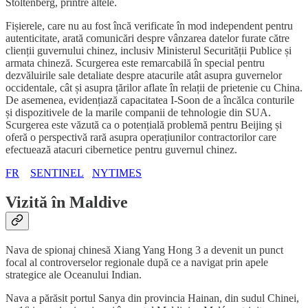
Stoltenberg, printre altele.
Fișierele, care nu au fost încă verificate în mod independent pentru
autenticitate, arată comunicări despre vânzarea datelor furate către
clienții guvernului chinez, inclusiv Ministerul Securității Publice și
armata chineză. Scurgerea este remarcabilă în special pentru
dezvăluirile sale detaliate despre atacurile atât asupra guvernelor
occidentale, cât și asupra țărilor aflate în relații de prietenie cu China.
De asemenea, evidențiază capacitatea I-Soon de a încălca conturile
și dispozitivele de la marile companii de tehnologie din SUA.
Scurgerea este văzută ca o potențială problemă pentru Beijing și
oferă o perspectivă rară asupra operațiunilor contractorilor care
efectuează atacuri cibernetice pentru guvernul chinez.
FR
SENTINEL
NYTIMES
Vizită în Maldive
Nava de spionaj chinesă Xiang Yang Hong 3 a devenit un punct
focal al controverselor regionale după ce a navigat prin apele
strategice ale Oceanului Indian.
Nava a părăsit portul Sanya din provincia Hainan, din sudul Chinei,