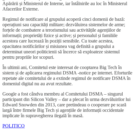
Apărării și Ministerul de Interne, iar întâlnirile au loc în Ministerul
Afacerilor Externe.
Regimul de notificare al grupului acoperă cinci domenii de bază:
operațiuni sau capacități militare; dezvăluirea sistemelor de arme;
forțele de combatere a terorismului sau activitățile agențiilor de
informații; proprietăți fizice și active; și personalul și familiile
acestora care lucrează în poziții sensibile. Cu toate acestea,
opacitatea notificărilor și misiunea vag definită a grupului a
determinat uneori politicienii să încerce să exploateze sistemul
pentru propriile lor scopuri.
În ultimii ani, Comitetul este interesat de cooptarea Big Tech în
sistem și de aplicarea regimului DSMA -notice pe internet. Eforturile
repetate ale comitetului de a extinde regimul de notificare DSMA în
domeniul digital nu au avut rezultate.
Google a fost cândva membru al Comitetului DSMA – singurul
participant din Silicon Valley – dar a plecat în urma dezvăluirilor lui
Edward Snowden din 2013, care pretindeau o cooperare pe scară
largă între firmele Big Tech și agențiile de informații occidentale
implicate în supravegherea ilegală în masă.
POLITICO