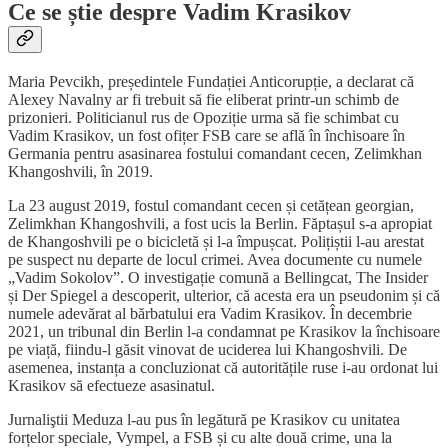
Ce se știe despre Vadim Krasikov
Maria Pevcikh, președintele Fundației Anticorupție, a declarat că
Alexey Navalny ar fi trebuit să fie eliberat printr-un schimb de
prizonieri. Politicianul rus de Opoziție urma să fie schimbat cu
Vadim Krasikov, un fost ofițer FSB care se află în închisoare în
Germania pentru asasinarea fostului comandant cecen, Zelimkhan
Khangoshvili, în 2019.
La 23 august 2019, fostul comandant cecen și cetățean georgian,
Zelimkhan Khangoshvili, a fost ucis la Berlin. Făptașul s-a apropiat
de Khangoshvili pe o bicicletă și l-a împușcat. Polițiștii l-au arestat
pe suspect nu departe de locul crimei. Avea documente cu numele
„Vadim Sokolov”. O investigație comună a Bellingcat, The Insider
și Der Spiegel a descoperit, ulterior, că acesta era un pseudonim și că
numele adevărat al bărbatului era Vadim Krasikov. În decembrie
2021, un tribunal din Berlin l-a condamnat pe Krasikov la închisoare
pe viață, fiindu-l găsit vinovat de uciderea lui Khangoshvili. De
asemenea, instanța a concluzionat că autoritățile ruse i-au ordonat lui
Krasikov să efectueze asasinatul.
Jurnaliştii Meduza l-au pus în legătură pe Krasikov cu unitatea
forțelor speciale, Vympel, a FSB și cu alte două crime, una la