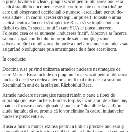
o primă lovitură nucleară, pragul scăzut pentru utilizarea nucleară
tactică stabilit în documente este în conformitate cu o doctrină pe
care unii observatori occidentali o numesc „escaladare pentru de-
escaladare”. În cadrul acestei strategii, ar putea fi folosită o armă
tactică pentru a încerca să împiedice Rusia să se implice într-un
război extins, în special unul în care SUA ar putea interveni.
Folosind ceea ce ea numește „inducerea fricii”, Moscova ar încerca
să pună capăt conflictului în propriile sale condiții, șocând
adversarul țării cu utilizarea timpurie a unei arme nucleare mici - sau
asigurând o soluționare prin amenințarea de a face acest lucru.
În concluzie:
Doctrina rusă privind utilizarea armelor nucleare nestrategice de
către Marina Rusă include un prag mult mai scăzut pentru utilizarea
nucleară decât se credea anterior și mult mai mic decât a susținut
Kremlinul în anii de la sfârșitul Războiului Rece.
Armele nucleare nestrategice rusești rămân o parte a flotei de
suprafață (inclusiv rachete, bombe, torpile, încărcături de adâncime,
toate cu focoase convenționale și nucleare înlocuibile la cald), în
ciuda faptului că au promis că le vor elimina în cadrul inițiativelor
nucleare prezidențiale.
Rusia a făcut o muncă extinsă pentru a ținti cu precizie nucleară și
convențională infrastructura civilă și militară din Japonia și cel puțin