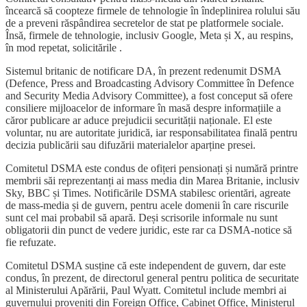
încearcă să coopteze firmele de tehnologie în îndeplinirea rolului său
de a preveni răspândirea secretelor de stat pe platformele sociale.
Însă, firmele de tehnologie, inclusiv Google, Meta și X, au respins,
în mod repetat, solicitările .
Sistemul britanic de notificare DA, în prezent redenumit DSMA
(Defence, Press and Broadcasting Advisory Committee în Defence
and Security Media Advisory Committee), a fost conceput să ofere
consiliere mijloacelor de informare în masă despre informațiile a
căror publicare ar aduce prejudicii securității naționale. El este
voluntar, nu are autoritate juridică, iar responsabilitatea finală pentru
decizia publicării sau difuzării materialelor aparține presei.
Comitetul DSMA este condus de ofițeri pensionați și numără printre
membrii săi reprezentanți ai mass media din Marea Britanie, inclusiv
Sky, BBC și Times. Notificările DSMA stabilesc orientări, agreate
de mass-media și de guvern, pentru acele domenii în care riscurile
sunt cel mai probabil să apară. Deși scrisorile informale nu sunt
obligatorii din punct de vedere juridic, este rar ca DSMA-notice să
fie refuzate.
Comitetul DSMA susține că este independent de guvern, dar este
condus, în prezent, de directorul general pentru politica de securitate
al Ministerului Apărării, Paul Wyatt. Comitetul include membri ai
guvernului proveniți din Foreign Office, Cabinet Office, Ministerul