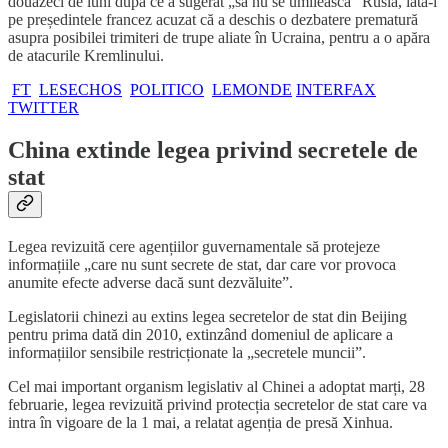
douăzeci de luni după ce a sugerat „să nu se umilească” Rusia, iată-l
pe președintele francez acuzat că a deschis o dezbatere prematură
asupra posibilei trimiteri de trupe aliate în Ucraina, pentru a o apăra
de atacurile Kremlinului.
FT
LESECHOS
POLITICO
LEMONDE
INTERFAX
TWITTER
China extinde legea privind secretele de
stat
Legea revizuită cere agențiilor guvernamentale să protejeze
informațiile „care nu sunt secrete de stat, dar care vor provoca
anumite efecte adverse dacă sunt dezvăluite”.
Legislatorii chinezi au extins legea secretelor de stat din Beijing
pentru prima dată din 2010, extinzând domeniul de aplicare a
informațiilor sensibile restricționate la „secretele muncii”.
Cel mai important organism legislativ al Chinei a adoptat marți, 28
februarie, legea revizuită privind protecția secretelor de stat care va
intra în vigoare de la 1 mai, a relatat agenția de presă Xinhua.