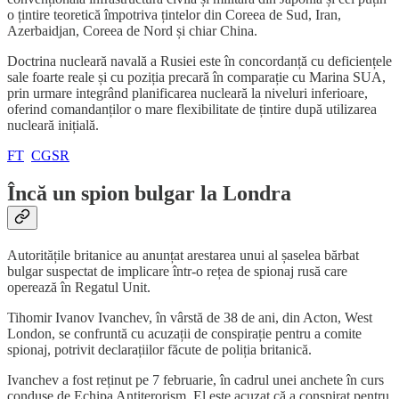
o țintire teoretică împotriva țintelor din Coreea de Sud, Iran,
Azerbaidjan, Coreea de Nord și chiar China.
Doctrina nucleară navală a Rusiei este în concordanță cu deficiențele
sale foarte reale și cu poziția precară în comparație cu Marina SUA,
prin urmare integrând planificarea nucleară la niveluri inferioare,
oferind comandanților o mare flexibilitate de țintire după utilizarea
nucleară inițială.
FT
CGSR
Încă un spion bulgar la Londra
Autoritățile britanice au anunțat arestarea unui al șaselea bărbat
bulgar suspectat de implicare într-o rețea de spionaj rusă care
operează în Regatul Unit.
Tihomir Ivanov Ivanchev, în vârstă de 38 de ani, din Acton, West
London, se confruntă cu acuzații de conspirație pentru a comite
spionaj, potrivit declarațiilor făcute de poliția britanică.
Ivanchev a fost reținut pe 7 februarie, în cadrul unei anchete în curs
conduse de Echipa Antiterorism. El este acuzat că a conspirat pentru