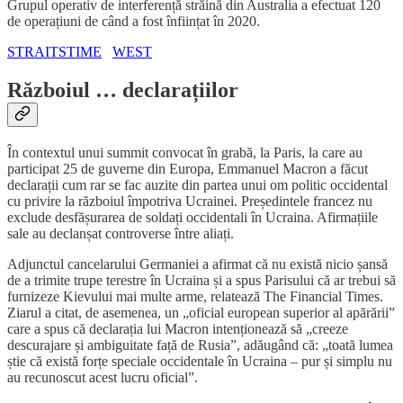
Grupul operativ de interferență străină din Australia a efectuat 120
de operațiuni de când a fost înființat în 2020.
STRAITSTIME
WEST
Războiul … declarațiilor
În contextul unui summit convocat în grabă, la Paris, la care au
participat 25 de guverne din Europa, Emmanuel Macron a făcut
declarații cum rar se fac auzite din partea unui om politic occidental
cu privire la războiul împotriva Ucrainei. Președintele francez nu
exclude desfășurarea de soldați occidentali în Ucraina. Afirmațiile
sale au declanșat controverse între aliați.
Adjunctul cancelarului Germaniei a afirmat că nu există nicio șansă
de a trimite trupe terestre în Ucraina și a spus Parisului că ar trebui să
furnizeze Kievului mai multe arme, relatează The Financial Times.
Ziarul a citat, de asemenea, un „oficial european superior al apărării”
care a spus că declarația lui Macron intenționează să „creeze
descurajare și ambiguitate față de Rusia”, adăugând că: „toată lumea
știe că există forțe speciale occidentale în Ucraina – pur și simplu nu
au recunoscut acest lucru oficial”.