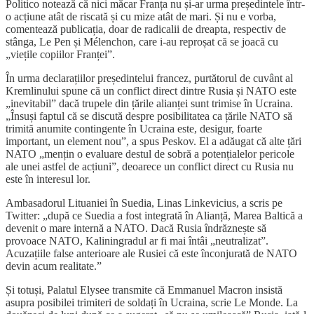
Politico notează că nici măcar Franța nu și-ar urma președintele într-
o acțiune atât de riscată și cu mize atât de mari. Și nu e vorba,
comentează publicația, doar de radicalii de dreapta, respectiv de
stânga, Le Pen și Mélenchon, care i-au reproșat că se joacă cu
„viețile copiilor Franței”.
În urma declarațiilor președintelui francez, purtătorul de cuvânt al
Kremlinului spune că un conflict direct dintre Rusia și NATO este
„inevitabil” dacă trupele din țările alianței sunt trimise în Ucraina.
„Însuși faptul că se discută despre posibilitatea ca țările NATO să
trimită anumite contingente în Ucraina este, desigur, foarte
important, un element nou”, a spus Peskov. El a adăugat că alte țări
NATO „mențin o evaluare destul de sobră a potențialelor pericole
ale unei astfel de acțiuni”, deoarece un conflict direct cu Rusia nu
este în interesul lor.
Ambasadorul Lituaniei în Suedia, Linas Linkevicius, a scris pe
Twitter: „după ce Suedia a fost integrată în Alianță, Marea Baltică a
devenit o mare internă a NATO. Dacă Rusia îndrăznește să
provoace NATO, Kaliningradul ar fi mai întâi „neutralizat”.
Acuzațiile false anterioare ale Rusiei că este înconjurată de NATO
devin acum realitate.”
Și totuși, Palatul Elysee transmite că Emmanuel Macron insistă
asupra posibilei trimiteri de soldați în Ucraina, scrie Le Monde. La