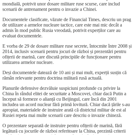
mondială, potrivit unor dosare militare ruse scurse, care includ
scenarii de antrenament pentru o invazie a Chinei.
Documentele clasificate, văzute de Financial Times, descriu un prag
de utilizare a armelor nucleare tactice, care este mai mic decât a
admis în mod public Rusia vreodată, potrivit experților care au
evaluat documentele.
E vorba de 29 de dosare militare ruse secrete, întocmite între 2008 și
2014, inclusiv scenarii pentru jocuri de război și prezentări pentru
ofițerii de marină, care discută principiile de funcționare pentru
utilizarea armelor nucleare.
Deși documentele datează de 10 ani și mai mult, experții susțin că
rămân relevante pentru doctrina militară rusă actuală.
Planurile defensive dezvăluie suspiciuni profunde cu privire la
China în rândul elitei de securitate a Moscovei, chiar dacă Putin a
început să formeze o alianță cu Beijingul, care încă din 2001
includea un acord nuclear fără primă lovitură. Chiar dacă țările s-au
apropiat, materialele de instruire arată că districtul militar de est al
Rusiei repeta mai multe scenarii care descriu o invazie chineză.
O prezentare separată de instruire pentru ofițerii de marină, fără
legătură cu jocurile de război referitoare la China, prezintă criterii