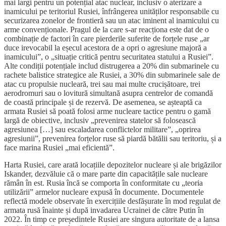
mai largi pentru un potențial atac nuclear, inclusiv o aterizare a
inamicului pe teritoriul Rusiei, înfrângerea unităților responsabile cu
securizarea zonelor de frontieră sau un atac iminent al inamicului cu
arme convenționale. Pragul de la care s-ar reacționa este dat de o
combinație de factori în care pierderile suferite de forțele ruse „ar
duce irevocabil la eșecul acestora de a opri o agresiune majoră a
inamicului”, o „situație critică pentru securitatea statului a Rusiei”.
Alte condiții potențiale includ distrugerea a 20% din submarinele cu
rachete balistice strategice ale Rusiei, a 30% din submarinele sale de
atac cu propulsie nucleară, trei sau mai multe crucișătoare, trei
aerodromuri sau o lovitură simultană asupra centrelor de comandă
de coastă principale și de rezervă. De asemenea, se așteaptă ca
armata Rusiei să poată folosi arme nucleare tactice pentru o gamă
largă de obiective, inclusiv „prevenirea statelor să folosească
agresiunea […] sau escaladarea conflictelor militare”, „oprirea
agresiunii”, prevenirea forțelor ruse să piardă bătălii sau teritoriu, și a
face marina Rusiei „mai eficientă”.
Harta Rusiei, care arată locațiile depozitelor nucleare și ale brigăzilor
Iskander, dezvăluie că o mare parte din capacitățile sale nucleare
rămân în est. Rusia încă se comporta în conformitate cu „teoria
utilizării” armelor nucleare expusă în documente. Documentele
reflectă modele observate în exercițiile desfășurate în mod regulat de
armata rusă înainte și după invadarea Ucrainei de către Putin în
2022. În timp ce președintele Rusiei are singura autoritate de a lansa