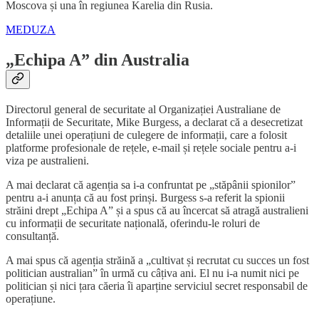
Moscova și una în regiunea Karelia din Rusia.
MEDUZA
„Echipa A” din Australia
Directorul general de securitate al Organizației Australiane de
Informații de Securitate, Mike Burgess, a declarat că a desecretizat
detaliile unei operațiuni de culegere de informații, care a folosit
platforme profesionale de rețele, e-mail și rețele sociale pentru a-i
viza pe australieni.
A mai declarat că agenția sa i-a confruntat pe „stăpânii spionilor”
pentru a-i anunța că au fost prinși. Burgess s-a referit la spionii
străini drept „Echipa A” și a spus că au încercat să atragă australieni
cu informații de securitate națională, oferindu-le roluri de
consultanță.
A mai spus că agenția străină a „cultivat și recrutat cu succes un fost
politician australian” în urmă cu câțiva ani. El nu i-a numit nici pe
politician și nici țara căeria îi aparține serviciul secret responsabil de
operațiune.