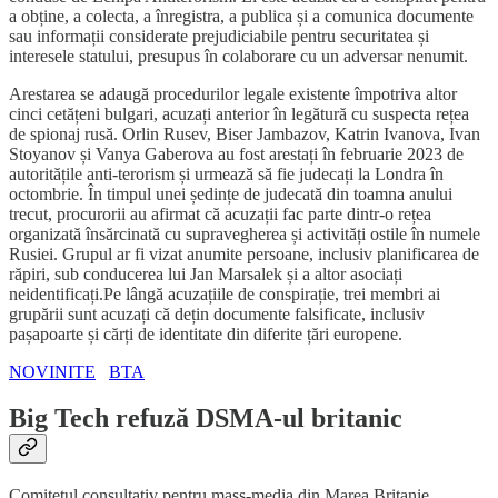
a obține, a colecta, a înregistra, a publica și a comunica documente
sau informații considerate prejudiciabile pentru securitatea și
interesele statului, presupus în colaborare cu un adversar nenumit.
Arestarea se adaugă procedurilor legale existente împotriva altor
cinci cetățeni bulgari, acuzați anterior în legătură cu suspecta rețea
de spionaj rusă. Orlin Rusev, Biser Jambazov, Katrin Ivanova, Ivan
Stoyanov și Vanya Gaberova au fost arestați în februarie 2023 de
autoritățile anti-terorism și urmează să fie judecați la Londra în
octombrie. În timpul unei ședințe de judecată din toamna anului
trecut, procurorii au afirmat că acuzații fac parte dintr-o rețea
organizată însărcinată cu supravegherea și activități ostile în numele
Rusiei. Grupul ar fi vizat anumite persoane, inclusiv planificarea de
răpiri, sub conducerea lui Jan Marsalek și a altor asociați
neidentificați.Pe lângă acuzațiile de conspirație, trei membri ai
grupării sunt acuzați că dețin documente falsificate, inclusiv
pașapoarte și cărți de identitate din diferite țări europene.
NOVINITE
BTA
Big Tech refuză DSMA-ul britanic
Comitetul consultativ pentru mass-media din Marea Britanie