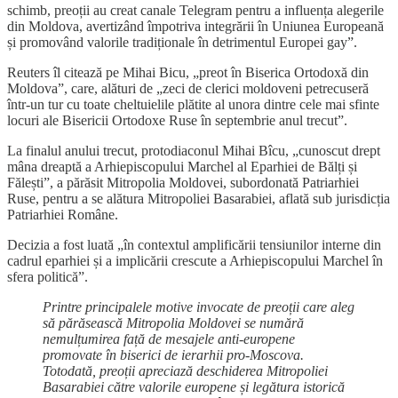
schimb, preoții au creat canale Telegram pentru a influența alegerile
din Moldova, avertizând împotriva integrării în Uniunea Europeană
și promovând valorile tradiționale în detrimentul Europei gay”.
Reuters îl citează pe Mihai Bicu, „preot în Biserica Ortodoxă din
Moldova”, care, alături de „zeci de clerici moldoveni petrecuseră
într-un tur cu toate cheltuielile plătite al unora dintre cele mai sfinte
locuri ale Bisericii Ortodoxe Ruse în septembrie anul trecut”.
La finalul anului trecut, protodiaconul Mihai Bîcu, „cunoscut drept
mâna dreaptă a Arhiepiscopului Marchel al Eparhiei de Bălți și
Fălești”, a părăsit Mitropolia Moldovei, subordonată Patriarhiei
Ruse, pentru a se alătura Mitropoliei Basarabiei, aflată sub jurisdicția
Patriarhiei Române.
Decizia a fost luată „în contextul amplificării tensiunilor interne din
cadrul eparhiei și a implicării crescute a Arhiepiscopului Marchel în
sfera politică”.
Printre principalele motive invocate de preoții care aleg
să părăsească Mitropolia Moldovei se numără
nemulțumirea față de mesajele anti-europene
promovate în biserici de ierarhii pro-Moscova.
Totodată, preoții apreciază deschiderea Mitropoliei
Basarabiei către valorile europene și legătura istorică