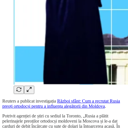
Reuters a publicat investigația
Război sfânt: Cum a recrutat Rusia
preoți ortodocși pentru a influența alegătorii din Moldova
.
Potrivit agenției de știri cu sediul la Toronto, „Rusia a plătit
pelerinajele preoților ortodocși moldoveni la Moscova și le-a dat
carduri de debit încărcate cu sute de dolari la întoarcerea acasă. În