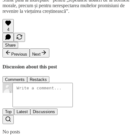
morale, precum și pentru nerespectarea multelor promisiuni de
revenire la viețuirea creștinească”.
4
Share
Previous
Next
Discussion about this post
Comments
Restacks
Top
Latest
Discussions
No posts