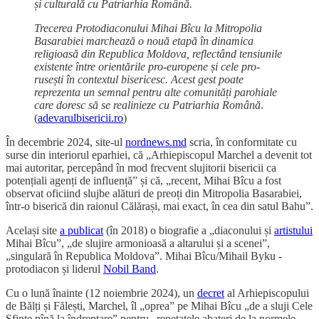
și culturală cu Patriarhia Română.
Trecerea Protodiaconului Mihai Bîcu la Mitropolia
Basarabiei marchează o nouă etapă în dinamica
religioasă din Republica Moldova, reflectând tensiunile
existente între orientările pro-europene și cele pro-
rusești în contextul bisericesc. Acest gest poate
reprezenta un semnal pentru alte comunități parohiale
care doresc să se realinieze cu Patriarhia Română
.
(
adevarulbisericii.ro
)
În decembrie 2024, site-ul
nordnews.md
scria, în conformitate cu
surse din interiorul eparhiei, că „Arhiepiscopul Marchel a devenit tot
mai autoritar, percepând în mod frecvent slujitorii bisericii ca
potențiali agenți de influență” și că, „recent, Mihai Bîcu a fost
observat oficiind slujbe alături de preoți din Mitropolia Basarabiei,
într-o biserică din raionul Călărași, mai exact, în cea din satul Bahu”.
Același site
a publicat
(în 2018) o biografie a „diaconului și
artistului
Mihai Bîcu”, „de slujire armonioasă a altarului și a scenei”,
„singulară în Republica Moldova”. Mihai Bîcu/Mihail Byku -
protodiacon și liderul
Nobil Band
.
Cu o lună înainte (12 noiembrie 2024), un
decret
al Arhiepiscopului
de Bălți și Fălești, Marchel, îl „oprea” pe Mihai Bîcu „de a sluji Cele
Sfinte pînă la îndreptare” pentru „repetatele abateri de la normele