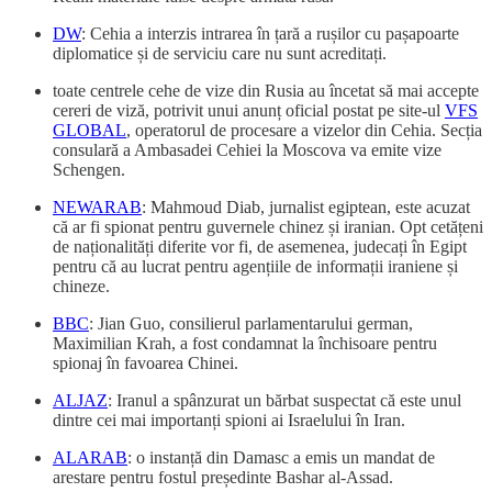
DW
: Cehia a interzis intrarea în țară a rușilor cu pașapoarte
diplomatice și de serviciu care nu sunt acreditați.
toate centrele cehe de vize din Rusia au încetat să mai accepte
cereri de viză, potrivit unui anunț oficial postat pe site-ul
VFS
GLOBAL
, operatorul de procesare a vizelor din Cehia. Secția
consulară a Ambasadei Cehiei la Moscova va emite vize
Schengen.
NEWARAB
: Mahmoud Diab, jurnalist egiptean, este acuzat
că ar fi spionat pentru guvernele chinez și iranian. Opt cetățeni
de naționalități diferite vor fi, de asemenea, judecați în Egipt
pentru că au lucrat pentru agențiile de informații iraniene și
chineze.
BBC
: Jian Guo, consilierul parlamentarului german,
Maximilian Krah, a fost condamnat la închisoare pentru
spionaj în favoarea Chinei.
ALJAZ
: Iranul a spânzurat un bărbat suspectat că este unul
dintre cei mai importanți spioni ai Israelului în Iran.
ALARAB
: o instanță din Damasc a emis un mandat de
arestare pentru fostul președinte Bashar al-Assad.