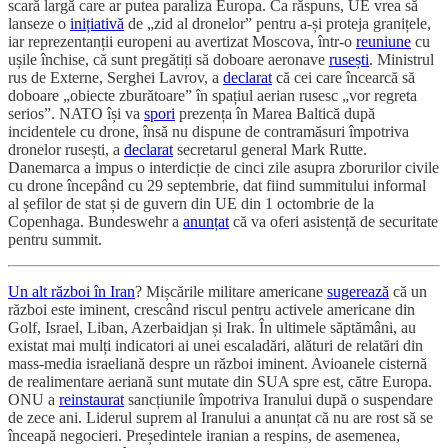
scară largă care ar putea paraliza Europa. Ca răspuns, UE vrea să
lanseze o
inițiativă
de „zid al dronelor” pentru a-și proteja granițele,
iar reprezentanții europeni au avertizat Moscova, într-o
reuniune
cu
ușile închise, că sunt pregătiți să doboare aeronave
rusești
. Ministrul
rus de Externe, Serghei Lavrov, a
declarat
că cei care încearcă să
doboare „obiecte zburătoare” în spațiul aerian rusesc „vor regreta
serios”. NATO își va
spori
prezența în Marea Baltică după
incidentele cu drone, însă nu dispune de contramăsuri împotriva
dronelor rusești, a
declarat
secretarul general Mark Rutte.
Danemarca a impus o interdicție de cinci zile asupra zborurilor civile
cu drone începând cu 29 septembrie, dat fiind summitului informal
al șefilor de stat și de guvern din UE din 1 octombrie de la
Copenhaga. Bundeswehr a
anunțat
că va oferi asistență de securitate
pentru summit.
Un alt război în Iran
? Mișcările militare americane
sugerează
că un
război este iminent, crescând riscul pentru activele americane din
Golf, Israel, Liban, Azerbaidjan și Irak. În ultimele săptămâni, au
existat mai mulți indicatori ai unei escaladări, alături de relatări din
mass-media israeliană despre un război iminent. Avioanele cisternă
de realimentare aeriană sunt mutate din SUA spre est, către Europa.
ONU a
reinstaurat
sancțiunile împotriva Iranului după o suspendare
de zece ani. Liderul suprem al Iranului a anunțat că nu are rost să se
înceapă negocieri. Președintele iranian a respins, de asemenea,