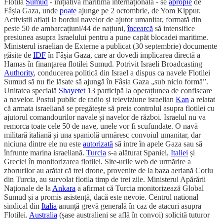
Flotila
Sumud
- inițiativă maritimă internațională - se
apropie
de
Fâșia Gaza, unde
poate
ajunge pe 2 octombrie, de Yom Kippur.
Activiștii aflați la bordul navelor de ajutor umanitar, formată din
peste 50 de ambarcațiuni/44 de națiuni,
încearcă
să intensifice
presiunea asupra Israelului pentru a pune capăt blocadei maritime.
Ministerul israelian de Externe a publicat (30 septembrie) documente
găsite de
IDF
în Fâșia Gaza, care ar dovedi implicarea directă a
Hamas în finanțarea flotilei Sumud. Potrivit Israeli Broadcasting
Authority
, conducerea politică din Israel a dispus ca navele Flotilei
Sumud să nu fie lăsate să ajungă în Fâșia Gaza „sub nicio formă”.
Unitatea specială
Shayetet
13 participă la operațiunea de confiscare
a navelor. Postul public de radio și televiziune israelian
Kan
a relatat
că armata israeliană se pregătește să preia controlul asupra flotilei cu
ajutorul comandourilor navale și navelor de război. Israelul nu va
remorca toate cele 50 de nave, unele vor fi scufundate. O navă
militară italiană și una spaniolă urmăresc convoiul umanitar, dar
niciuna dintre ele nu este
autorizată
să intre în apele Gaza sau să
înfrunte marina israeliană.
Turcia
s-a alăturat Spaniei,
Italiei
și
Greciei în monitorizarea flotilei. Site-urile web de urmărire a
zborurilor au arătat că trei drone, provenite de la baza aeriană Corlu
din Turcia, au survolat flotila timp de trei zile. Ministerul Apărării
Naționale de la
Ankara
a afirmat că Turcia monitorizează Global
Sumud și a promis asistență, dacă este nevoie. Centrul national
sindical din
Italia
anunță grevă generală în caz de atacuri asupra
Flotilei.
Australia
(șase australieni se află în convoi) solicită tuturor