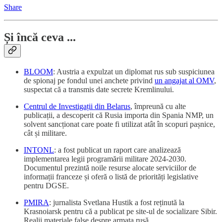
Share
Și încă ceva ...
BLOOM
: Austria a expulzat un diplomat rus sub suspiciunea
de spionaj pe fondul unei anchete privind
un angajat al OMV
,
suspectat că a transmis date secrete Kremlinului.
Centrul de Investigații din Belarus
, împreună cu alte
publicații, a descoperit că Rusia importa din Spania NMP, un
solvent sancționat care poate fi utilizat atât în ​​scopuri pașnice,
cât și militare.
INTONL
: a fost publicat un raport care analizează
implementarea legii programării militare 2024-2030.
Documentul prezintă noile resurse alocate serviciilor de
informații franceze și oferă o listă de priorități legislative
pentru DGSE.
PMIRA
: jurnalista Svetlana Hustik a fost reținută la
Krasnoiarsk pentru că a publicat pe site-ul de socializare Sibir.
Realii materiale false despre armata rusă.