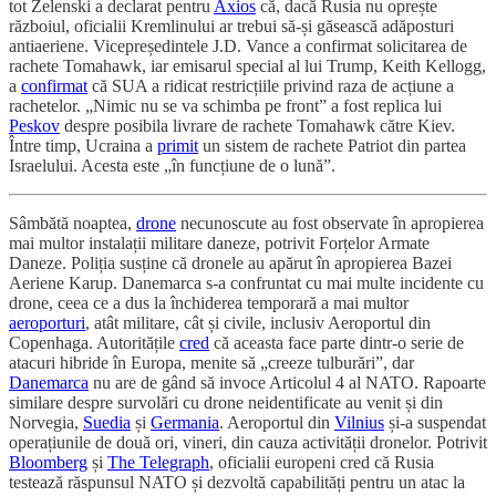
tot Zelenski a declarat pentru
Axios
că, dacă Rusia nu oprește
războiul, oficialii Kremlinului ar trebui să-și găsească adăposturi
antiaeriene. Vicepreședintele J.D. Vance a confirmat solicitarea de
rachete Tomahawk, iar emisarul special al lui Trump, Keith Kellogg,
a
confirmat
că SUA a ridicat restricțiile privind raza de acțiune a
rachetelor. „Nimic nu se va schimba pe front” a fost replica lui
Peskov
despre posibila livrare de rachete Tomahawk către Kiev.
Între timp, Ucraina a
primit
un sistem de rachete Patriot din partea
Israelului. Acesta este „în funcțiune de o lună”.
Sâmbătă noaptea,
drone
necunoscute au fost observate în apropierea
mai multor instalații militare daneze, potrivit Forțelor Armate
Daneze. Poliția susține că dronele au apărut în apropierea Bazei
Aeriene Karup. Danemarca s-a confruntat cu mai multe incidente cu
drone, ceea ce a dus la închiderea temporară a mai multor
aeroporturi
, atât militare, cât și civile, inclusiv Aeroportul din
Copenhaga. Autoritățile
cred
că aceasta face parte dintr-o serie de
atacuri hibride în Europa, menite să „creeze tulburări”, dar
Danemarca
nu are de gând să invoce Articolul 4 al NATO. Rapoarte
similare despre survolări cu drone neidentificate au venit și din
Norvegia,
Suedia
și
Germania
. Aeroportul din
Vilnius
și-a suspendat
operațiunile de două ori, vineri, din cauza activității dronelor. Potrivit
Bloomberg
și
The Telegraph
, oficialii europeni cred că Rusia
testează răspunsul NATO și dezvoltă capabilități pentru un atac la