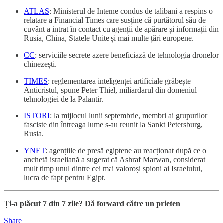
ATLAS
: Ministerul de Interne condus de talibani a respins o
relatare a Financial Times care susține că purtătorul său de
cuvânt a intrat în contact cu agenții de apărare și informații din
Rusia, China, Statele Unite și mai multe țări europene.
CC
: serviciile secrete azere beneficiază de tehnologia dronelor
chinezești.
TIMES
: reglementarea inteligenței artificiale grăbește
Anticristul, spune Peter Thiel, miliardarul din domeniul
tehnologiei de la Palantir.
ISTORI
: la mijlocul lunii septembrie, membri ai grupurilor
fasciste din întreaga lume s-au reunit la Sankt Petersburg,
Rusia.
YNET
: agențiile de presă egiptene au reacționat după ce o
anchetă israeliană a sugerat că Ashraf Marwan, considerat
mult timp unul dintre cei mai valoroși spioni ai Israelului,
lucra de fapt pentru Egipt.
Ți-a plăcut 7 din 7 zile? Dă forward către un prieten
Share