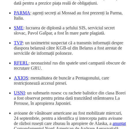
dată pentru a prezice piața reală de obligațiuni.
PARMA
: agenți secreți ai Mossad au fost prezenți la Parma,
Italia.
SME
: lucrarea de diplomă a șefului SIS, serviciul secret
slovac, Pavol Gašpar, a fost în mare parte plagiată.
TVP
: un taximetrist suspectat că a transmis informații despre
diaspora belarusă către KGB-ul din Belarus a fost arestat de
serviciile de informații poloneze.
RFERL
: neonazistul rus din spatele unei campanii obscure de
recrutare GRU.
AXIOS
: mentalitatea de buncăr a Pentagonului, care
restricționează accesul presei.
USNI
: un submarin rusesc cu rachete balistice din clasa Borei
a fost observat pentru prima dată tranzitând strâmtoarea La
Perouse, în apropierea Japoniei.
avioane de vânătoare americane au fost mobilizate miercuri,
24 septembrie, pentru a identifica și intercepta patru avioane
de război rusești care zburau în apropiere de Alaska, a
anunțat
Comandamentul Nord-American de Apărare Aerospațială.