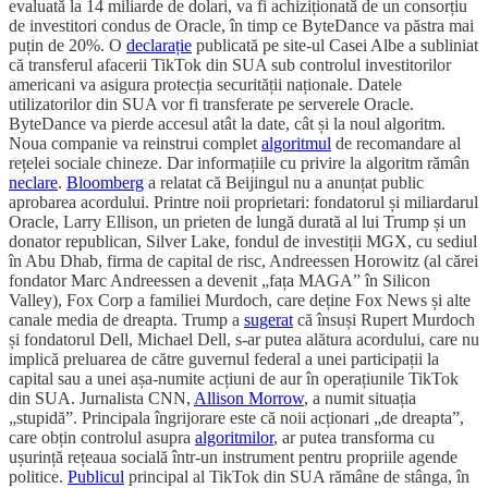
evaluată la 14 miliarde de dolari, va fi achiziționată de un consorțiu
de investitori condus de Oracle, în timp ce ByteDance va păstra mai
puțin de 20%. O
declarație
publicată pe site-ul Casei Albe a subliniat
că transferul afacerii TikTok din SUA sub controlul investitorilor
americani va asigura protecția securității naționale. Datele
utilizatorilor din SUA vor fi transferate pe serverele Oracle.
ByteDance va pierde accesul atât la date, cât și la noul algoritm.
Noua companie va reinstrui complet
algoritmul
de recomandare al
rețelei sociale chineze. Dar informațiile cu privire la algoritm rămân
neclare
.
Bloomberg
a relatat că Beijingul nu a anunțat public
aprobarea acordului. Printre noii proprietari: fondatorul și miliardarul
Oracle, Larry Ellison, un prieten de lungă durată al lui Trump și un
donator republican, Silver Lake, fondul de investiții MGX, cu sediul
în Abu Dhab, firma de capital de risc, Andreessen Horowitz (al cărei
fondator Marc Andreessen a devenit „fața MAGA” în Silicon
Valley), Fox Corp a familiei Murdoch, care deține Fox News și alte
canale media de dreapta. Trump a
sugerat
că însuși Rupert Murdoch
și fondatorul Dell, Michael Dell, s-ar putea alătura acordului, care nu
implică preluarea de către guvernul federal a unei participații la
capital sau a unei așa-numite acțiuni de aur în operațiunile TikTok
din SUA. Jurnalista CNN,
Allison Morrow
, a numit situația
„stupidă”. Principala îngrijorare este că noii acționari „de dreapta”,
care obțin controlul asupra
algoritmilor
, ar putea transforma cu
ușurință rețeaua socială într-un instrument pentru propriile agende
politice.
Publicul
principal al TikTok din SUA rămâne de stânga, în