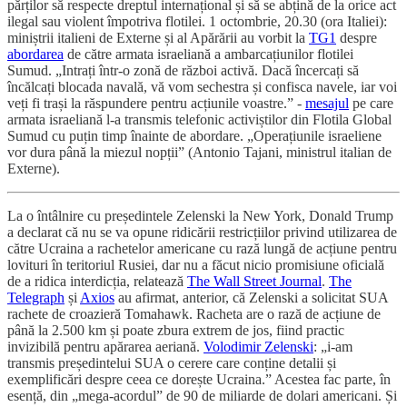
părților să respecte dreptul internațional și să se abțină de la orice act
ilegal sau violent împotriva flotilei. 1 octombrie, 20.30 (ora Italiei):
miniștrii italieni de Externe și al Apărării au vorbit la
TG1
despre
abordarea
de către armata israeliană a ambarcațiunilor flotilei
Sumud. „Intrați într-o zonă de război activă. Dacă încercați să
încălcați blocada navală, vă vom sechestra și confisca navele, iar voi
veți fi trași la răspundere pentru acțiunile voastre.” -
mesajul
pe care
armata israeliană l-a transmis telefonic activiștilor din Flotila Global
Sumud cu puțin timp înainte de abordare. „Operațiunile israeliene
vor dura până la miezul nopții” (Antonio Tajani, ministrul italian de
Externe).
La o întâlnire cu președintele Zelenski la New York, Donald Trump
a declarat că nu se va opune ridicării restricțiilor privind utilizarea de
către Ucraina a rachetelor americane cu rază lungă de acțiune pentru
lovituri în teritoriul Rusiei, dar nu a făcut nicio promisiune oficială
de a ridica interdicția, relatează
The Wall Street Journal
.
The
Telegraph
și
Axios
au afirmat, anterior, că Zelenski a solicitat SUA
rachete de croazieră Tomahawk. Racheta are o rază de acțiune de
până la 2.500 km și poate zbura extrem de jos, fiind practic
invizibilă pentru apărarea aeriană.
Volodimir Zelenski
: „i-am
transmis președintelui SUA o cerere care conține detalii și
exemplificări despre ceea ce dorește Ucraina.” Acestea fac parte, în
esență, din „mega-acordul” de 90 de miliarde de dolari americani. Și