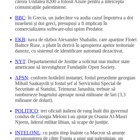
cărora Unitatea 8200 a folosit Azure pentru a intercepta
comunicațiile palestiniene.
BBC
: în Grecia, un judecător va audia cazul împotriva a doi
israelieni și doi greci, presupuși a fi implicați în
comercializarea software-ului spion Predator.
EKB
: nava de război Alexander Shabalin, care aparține Flotei
Baltice Ruse, a plutit în derivă în apropierea apelor teritoriale
daneze, cu sistemul de identificare automată dezactivat.
NYT
: Departamentul de Justiție a solicitat mai multor state
americane să investigheze Fundațiile Open Society.
APSN
: conform hotărârii instanței, fostul președinte georgian
Mihail Saakașvili și fostul șef al Serviciului Special de
Securitate al Statului, Teimuraz Janashia, trebuie să
ramburseze bugetului aproape nouă milioane de lari (3,3
milioane de dolari).
POLITICO
: trei oficiali italieni de rang înalt din guvernul
condus de Giorgia Meloni l-au ajutat pe Osama Al-Masri
Njeem, liderul militar libian, să scape de justiție.
INTELONL
: cu puțin timp înainte ca Macron să anunțe
recunoașterea de către Franța a unui stat palestinian, un