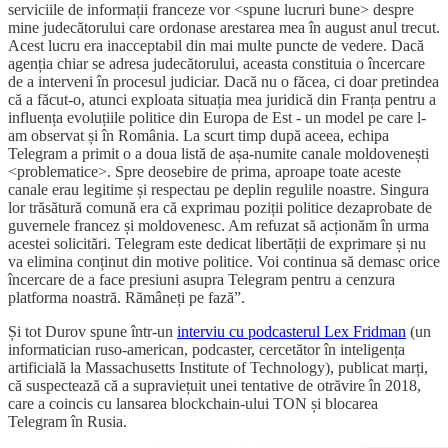
serviciile de informații franceze vor <spune lucruri bune> despre
mine judecătorului care ordonase arestarea mea în august anul trecut.
Acest lucru era inacceptabil din mai multe puncte de vedere. Dacă
agenția chiar se adresa judecătorului, aceasta constituia o încercare
de a interveni în procesul judiciar. Dacă nu o făcea, ci doar pretindea
că a făcut-o, atunci exploata situația mea juridică din Franța pentru a
influența evoluțiile politice din Europa de Est - un model pe care l-
am observat și în România. La scurt timp după aceea, echipa
Telegram a primit o a doua listă de așa-numite canale moldovenești
<problematice>. Spre deosebire de prima, aproape toate aceste
canale erau legitime și respectau pe deplin regulile noastre. Singura
lor trăsătură comună era că exprimau poziții politice dezaprobate de
guvernele francez și moldovenesc. Am refuzat să acționăm în urma
acestei solicitări. Telegram este dedicat libertății de exprimare și nu
va elimina conținut din motive politice. Voi continua să demasc orice
încercare de a face presiuni asupra Telegram pentru a cenzura
platforma noastră. Rămâneți pe fază”.
Și tot Durov spune într-un
interviu cu podcasterul Lex Fridman
(un
informatician ruso-american, podcaster, cercetător în inteligența
artificială la Massachusetts Institute of Technology), publicat marți,
că suspectează că a supraviețuit unei tentative de otrăvire în 2018,
care a coincis cu lansarea blockchain-ului TON și blocarea
Telegram în Rusia.