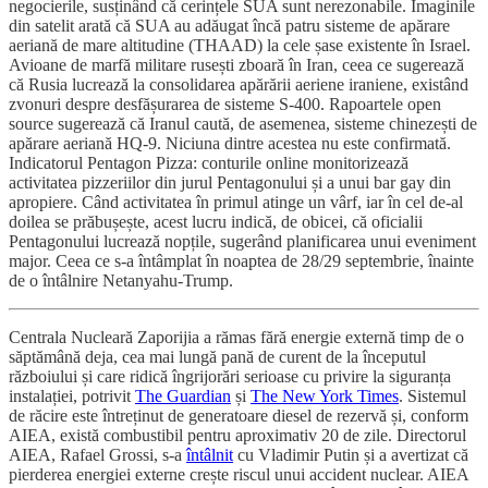
negocierile, susținând că cerințele SUA sunt nerezonabile. Imaginile
din satelit arată că SUA au adăugat încă patru sisteme de apărare
aeriană de mare altitudine (THAAD) la cele șase existente în Israel.
Avioane de marfă militare rusești zboară în Iran, ceea ce sugerează
că Rusia lucrează la consolidarea apărării aeriene iraniene, existând
zvonuri despre desfășurarea de sisteme S-400. Rapoartele open
source sugerează că Iranul caută, de asemenea, sisteme chinezești de
apărare aeriană HQ-9. Niciuna dintre acestea nu este confirmată.
Indicatorul Pentagon Pizza: conturile online monitorizează
activitatea pizzeriilor din jurul Pentagonului și a unui bar gay din
apropiere. Când activitatea în primul atinge un vârf, iar în cel de-al
doilea se prăbușește, acest lucru indică, de obicei, că oficialii
Pentagonului lucrează nopțile, sugerând planificarea unui eveniment
major. Ceea ce s-a întâmplat în noaptea de 28/29 septembrie, înainte
de o întâlnire Netanyahu-Trump.
Centrala Nucleară Zaporijia a rămas fără energie externă timp de o
săptămână deja, cea mai lungă pană de curent de la începutul
războiului și care ridică îngrijorări serioase cu privire la siguranța
instalației, potrivit
The Guardian
și
The New York Times
. Sistemul
de răcire este întreținut de generatoare diesel de rezervă și, conform
AIEA, există combustibil pentru aproximativ 20 de zile. Directorul
AIEA, Rafael Grossi, s-a
întâlnit
cu Vladimir Putin și a avertizat că
pierderea energiei externe crește riscul unui accident nuclear. AIEA