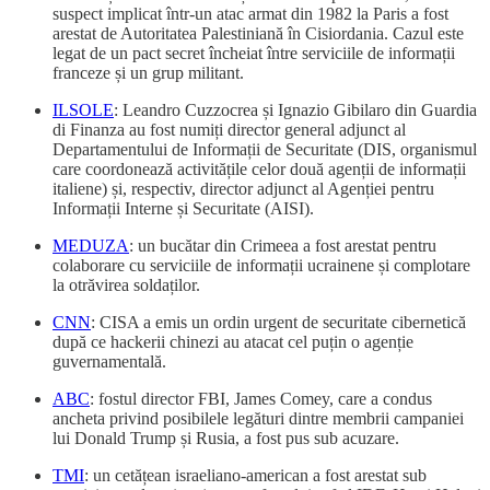
suspect implicat într-un atac armat din 1982 la Paris a fost
arestat de Autoritatea Palestiniană în Cisiordania. Cazul este
legat de un pact secret încheiat între serviciile de informații
franceze și un grup militant.
ILSOLE
: Leandro Cuzzocrea și Ignazio Gibilaro din Guardia
di Finanza au fost numiți director general adjunct al
Departamentului de Informații de Securitate (DIS, organismul
care coordonează activitățile celor două agenții de informații
italiene) și, respectiv, director adjunct al Agenției pentru
Informații Interne și Securitate (AISI).
MEDUZA
: un bucătar din Crimeea a fost arestat pentru
colaborare cu serviciile de informații ucrainene și complotare
la otrăvirea soldaților.
CNN
: CISA a emis un ordin urgent de securitate cibernetică
după ce hackerii chinezi au atacat cel puțin o agenție
guvernamentală.
ABC
: fostul director FBI, James Comey, care a condus
ancheta privind posibilele legături dintre membrii campaniei
lui Donald Trump și Rusia, a fost pus sub acuzare.
TMI
: un cetățean israeliano-american a fost arestat sub