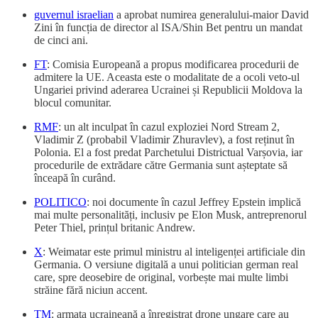
guvernul israelian
a aprobat numirea generalului-maior David
Zini în funcția de director al ISA/Shin Bet pentru un mandat
de cinci ani.
FT
: Comisia Europeană a propus modificarea procedurii de
admitere la UE. Aceasta este o modalitate de a ocoli veto-ul
Ungariei privind aderarea Ucrainei și Republicii Moldova la
blocul comunitar.
RMF
: un alt inculpat în cazul exploziei Nord Stream 2,
Vladimir Z (probabil Vladimir Zhuravlev), a fost reținut în
Polonia. El a fost predat Parchetului Districtual Varșovia, iar
procedurile de extrădare către Germania sunt așteptate să
înceapă în curând.
POLITICO
: noi documente în cazul Jeffrey Epstein implică
mai multe personalități, inclusiv pe Elon Musk, antreprenorul
Peter Thiel, prințul britanic Andrew.
X
: Weimatar este primul ministru al inteligenței artificiale din
Germania. O versiune digitală a unui politician german real
care, spre deosebire de original, vorbește mai multe limbi
străine fără niciun accent.
TM
: armata ucraineană a înregistrat drone ungare care au