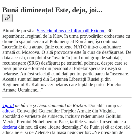
Bună dimineața! Este, deja, joi...
Biroul de presă al
Serviciului rus de Informații Externe
, 30
septembrie: „regimul de la Kiev, în urma provocărilor orchestrate cu
drone în spațiul aerian al Poloniei și al României, își continuă
încercările de a atrage țările europene NATO într-o confruntare
armată cu Moscova. O altă provocare este în curs de desfășurare. De
data aceasta, complotul se învârte în jurul unui grup de sabotaj și
recunoaștere (SRG) desfășurat pe teritoriul polonez, despre care se
presupune că e format din personal al forțelor speciale rusești și
belaruse. Au fost selectați candidați pentru participarea la înscenare.
Aceștia sunt militanți din Legiunea Libertății Rusiei și din
Regimentul K. Kalinovsky belarus care luptă de partea Forțelor
Armate Ucrainene...”
Tigrul
de hârtie și Departamentul de Război
. Donald Trump s-a
adresat
Convenției Generalilor Forțelor Armate din Virginia,
abordând o varietate de subiecte, inclusiv redenumirea Golfului
Mexic, Premiul Nobel pentru Pace, tarifele vamale. Președintele a
declarat
din nou că este „foarte dezamăgit” de Putin și că ar dori să-i
aducă pe el și pe Zelenski la masa negocierilor: „Ne pregătim de