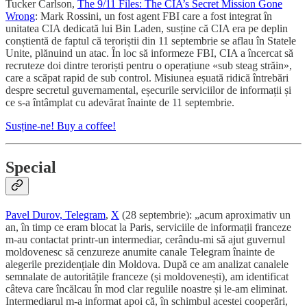
Tucker Carlson,
The 9/11 Files: The CIA’s Secret Mission Gone
Wrong
: Mark Rossini, un fost agent FBI care a fost integrat în
unitatea CIA dedicată lui Bin Laden, susține că CIA era pe deplin
conștientă de faptul că teroriștii din 11 septembrie se aflau în Statele
Unite, plănuind un atac. În loc să informeze FBI, CIA a încercat să
recruteze doi dintre teroriști pentru o operațiune «sub steag străin»,
care a scăpat rapid de sub control. Misiunea eșuată ridică întrebări
despre secretul guvernamental, eșecurile serviciilor de informații și
ce s-a întâmplat cu adevărat înainte de 11 septembrie.
Susține-ne! Buy a coffee!
Special
Pavel Durov, Telegram
,
X
(28 septembrie): „acum aproximativ un
an, în timp ce eram blocat la Paris, serviciile de informații franceze
m-au contactat printr-un intermediar, cerându-mi să ajut guvernul
moldovenesc să cenzureze anumite canale Telegram înainte de
alegerile prezidențiale din Moldova. După ce am analizat canalele
semnalate de autoritățile franceze (și moldovenești), am identificat
câteva care încălcau în mod clar regulile noastre și le-am eliminat.
Intermediarul m-a informat apoi că, în schimbul acestei cooperări,