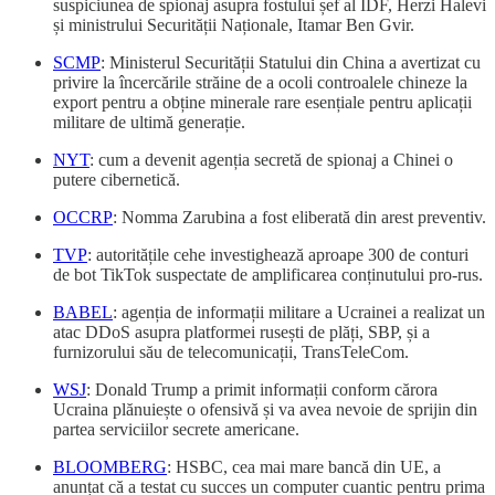
suspiciunea de spionaj asupra fostului șef al IDF, Herzi Halevi
și ministrului Securității Naționale, Itamar Ben Gvir.
SCMP
: Ministerul Securității Statului din China a avertizat cu
privire la încercările străine de a ocoli controalele chineze la
export pentru a obține minerale rare esențiale pentru aplicații
militare de ultimă generație.
NYT
: cum a devenit agenția secretă de spionaj a Chinei o
putere cibernetică.
OCCRP
: Nomma Zarubina a fost eliberată din arest preventiv.
TVP
: autoritățile cehe investighează aproape 300 de conturi
de bot TikTok suspectate de amplificarea conținutului pro-rus.
BABEL
: agenția de informații militare a Ucrainei a realizat un
atac DDoS asupra platformei rusești de plăți, SBP, și a
furnizorului său de telecomunicații, TransTeleCom.
WSJ
: Donald Trump a primit informații conform cărora
Ucraina plănuiește o ofensivă și va avea nevoie de sprijin din
partea serviciilor secrete americane.
BLOOMBERG
: HSBC, cea mai mare bancă din UE, a
anunțat că a testat cu succes un computer cuantic pentru prima