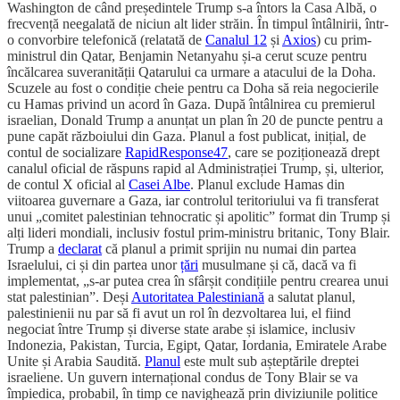
Washington de când președintele Trump s-a întors la Casa Albă, o
frecvență neegalată de niciun alt lider străin. În timpul întâlnirii, într-
o convorbire telefonică (relatată de
Canalul 12
și
Axios
) cu prim-
ministrul din Qatar, Benjamin Netanyahu și-a cerut scuze pentru
încălcarea suveranității Qatarului ca urmare a atacului de la Doha.
Scuzele au fost o condiție cheie pentru ca Doha să reia negocierile
cu Hamas privind un acord în Gaza. După întâlnirea cu premierul
israelian, Donald Trump a anunțat un plan în 20 de puncte pentru a
pune capăt războiului din Gaza. Planul a fost publicat, inițial, de
contul de socializare
RapidResponse47
, care se poziționează drept
canalul oficial de răspuns rapid al Administrației Trump, și, ulterior,
de contul X oficial al
Casei Albe
. Planul exclude Hamas din
viitoarea guvernare a Gaza, iar controlul teritoriului va fi transferat
unui „comitet palestinian tehnocratic și apolitic” format din Trump și
alți lideri mondiali, inclusiv fostul prim-ministru britanic, Tony Blair.
Trump a
declarat
că planul a primit sprijin nu numai din partea
Israelului, ci și din partea unor
țări
musulmane și că, dacă va fi
implementat, „s-ar putea crea în sfârșit condițiile pentru crearea unui
stat palestinian”. Deși
Autoritatea Palestiniană
a salutat planul,
palestinienii nu par să fi avut un rol în dezvoltarea lui, el fiind
negociat între Trump și diverse state arabe și islamice, inclusiv
Indonezia, Pakistan, Turcia, Egipt, Qatar, Iordania, Emiratele Arabe
Unite și Arabia Saudită.
Planul
este mult sub așteptările dreptei
israeliene. Un guvern internațional condus de Tony Blair se va
împiedica, probabil, în timp ce navighează prin diviziunile politice