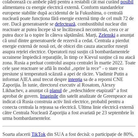
colaborează cu ambele părți pentru a restabili cât mai curând
posibil
alimentarea cu energie electrică externă. Conform standardelor
europene stabilite după accidentul de la Fukushima, o centrală
nucleară poate funcționa fără energie externă timp de cel mult 72 de
ore. Dacă generatoarele se
defectează
, combustibilul nuclear din
reactoare ar putea începe să se încălzească necontrolat, ceea ce ar
putea duce la o topire în câteva săptămâni. Marți,
Zelenski
a anunțat
că unul dintre generatoarele de rezervă a cedat. Centrala a pierdut
energie externă de nouă ori, de obicei din cauza atacurilor rusești
asupra rețelei electrice. Operatorii ruși susțin că bombardamentele
ucrainene împiedică reparațiile, în timp ce Kievul susține că nu atacă
zona. Rusia a preluat controlul asupra centralei în martie 2022. Toate
cele șase reactoare se află în modul „oprire la rece” - o stare cu
presiune și temperatură scăzută a apei de răcire. Vladimir Putin a
informat AIEA anul trecut despre
intenția
sa de a reporni CNE
Zaporijia. În iunie, directorul executiv al Rosatom, Alexey
Likhachev, a anunțat că
planul
de „redeschidere etapizată” a fost
aprobat de guvern.
Imaginile
din satelit analizate de Greenpeace au
indicat că Rusia construia activ linii electrice, probabil pentru a
conecta centrala la rețeaua sa electrică. Ultima linie electrică externă
către Centrala Nucleară Zaporijia a fost avariată pe 23 septembrie în
urma bombardamentelor.
Soarta afacerii
TikTok
din SUA a fost decisă: o participație de 80%,