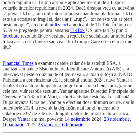
pofida faptului că Trump atribuie aplicației meritul de a fi sporit
voturile tinerilor republicani în 2024. Dacă dreapta vrea cu adevărat
să preia TikTok, unii utilizatori ar putea abandona platforma. TikTok
este un ecosistem fragil și, dacă ar fi „rupt”, „tot ce este viu ar pieri
peste noapte”, cred unii
utilizatori
americani de TikTok. În timp ce
SUA se pregătește pentru lansarea
TikTok
US, alte țări își pun o
întrebare
rezonabilă: ce versiune a rețelei de socializare ar trebui să
folosească: cea chineză sau cea a lui Trump? Care este cel mai mic
rău?
Financial Times
a examinat datele radar de la sateliții ESA, a
analizat semnalele Sistemului de Identificare Automată (AIS) și a
intervievat peste o duzină de ofițeri navali, actuali și foști ai NATO.
Publicația a concluzionat că, la sfârșitul anului 2024, nava Yantar a
finalizat o călătorie lungă de-a lungul unor rute cheie, cartografiind
cele mai vulnerabile secțiuni. Yantar aparține Direcției Principale de
Cercetare în Adâncimi Mari, a cărei activitate este înalt clasificată.
După invazia Ucrainei, Yantar a efectuat doar drumuri scurte, dar în
noiembrie 2024, a revenit la deplasări mai lungi, începând o
călătorie de 97 de zile de-a lungul rutelor de infrastructură critică.
Despre
Yantar
am mai povestit:
14 noiembrie
2024,
28 noiembrie
,
16 ianuarie
2025,
23 ianuarie
,
6 februarie
.