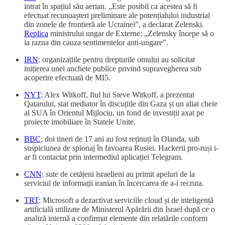
intrat în spațiul său aerian. „Este posibil ca acestea să fi
efectuat recunoașteri preliminare ale potențialului industrial
din zonele de frontieră ale Ucrainei”, a declarat Zelenski.
Replica
ministrului ungar de Externe: „Zelensky începe să o
ia razna din cauza sentimentelor anti-ungare”.
IRN
: organizațiile pentru drepturile omului au solicitat
inițierea unei anchete publice privind supravegherea sub
acoperire efectuată de MI5.
NYT
: Alex Witkoff, fiul lui Steve Witkoff, a prezentat
Qatarului, stat mediator în discuțiile din Gaza și un aliat cheie
al SUA în Orientul Mijlociu, un fond de investiții axat pe
proiecte imobiliare în Statele Unite.
BBC
: doi tineri de 17 ani au fost reținuți în Olanda, sub
suspiciunea de spionaj în favoarea Rusiei. Hackerii pro-ruși i-
ar fi contactat prin intermediul aplicației Telegram.
CNN
: sute de cetățeni israelieni au primit apeluri de la
serviciul de informații iranian în încercarea de a-i recruta.
TRT
: Microsoft a dezactivat serviciile cloud și de inteligență
artificială utilizate de Ministerul Apărării din Israel după ce o
analiză internă a confirmat elemente din relatările conform