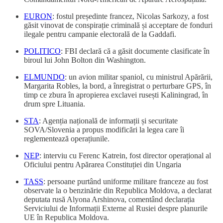
EURON
: fostul președinte francez, Nicolas Sarkozy, a fost
găsit vinovat de conspirație criminală și acceptare de fonduri
ilegale pentru campanie electorală de la Gaddafi.
POLITICO
: FBI declară că a găsit documente clasificate în
biroul lui John Bolton din Washington.
ELMUNDO
: un avion militar spaniol, cu ministrul Apărării,
Margarita Robles, la bord, a înregistrat o perturbare GPS, în
timp ce zbura în apropierea exclavei rusești Kaliningrad, în
drum spre Lituania.
STA
: Agenția națională de informații și securitate
SOVA/Slovenia a propus modificări la legea care îi
reglementează operațiunile.
NEP
: interviu cu Ferenc Katrein, fost director operațional al
Oficiului pentru Apărarea Constituției din Ungaria
TASS
: persoane purtând uniforme militare franceze au fost
observate la o benzinărie din Republica Moldova, a declarat
deputata rusă Alyona Arshinova, comentând declarația
Serviciului de Informații Externe al Rusiei despre planurile
UE în Republica Moldova.