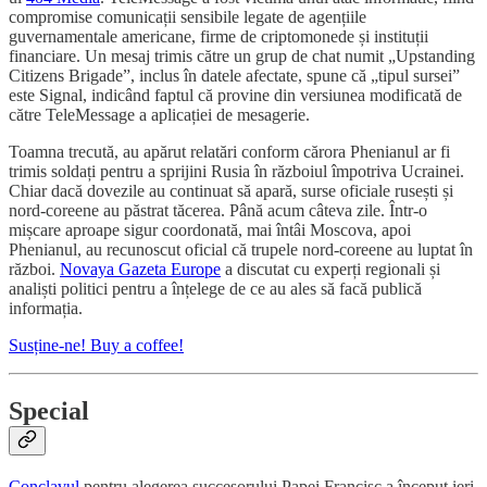
compromise comunicații sensibile legate de agențiile
guvernamentale americane, firme de criptomonede și instituții
financiare. Un mesaj trimis către un grup de chat numit „Upstanding
Citizens Brigade”, inclus în datele afectate, spune că „tipul sursei”
este Signal, indicând faptul că provine din versiunea modificată de
către TeleMessage a aplicației de mesagerie.
Toamna trecută, au apărut relatări conform cărora Phenianul ar fi
trimis soldați pentru a sprijini Rusia în războiul împotriva Ucrainei.
Chiar dacă dovezile au continuat să apară, surse oficiale rusești și
nord-coreene au păstrat tăcerea. Până acum câteva zile. Într-o
mișcare aproape sigur coordonată, mai întâi Moscova, apoi
Phenianul, au recunoscut oficial că trupele nord-coreene au luptat în
război.
Novaya Gazeta Europe
a discutat cu experți regionali și
analiști politici pentru a înțelege de ce au ales să facă publică
informația.
Susține-ne! Buy a coffee!
Special
Conclavul
pentru alegerea succesorului Papei Francisc a început ieri.