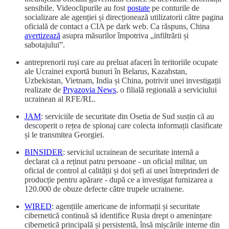
sensibile. Videoclipurile au fost
postate
pe conturile de
socializare ale agenției și direcționează utilizatorii către pagina
oficială de contact a CIA pe dark web. Ca răspuns, China
avertizează
asupra măsurilor împotriva „infiltrării și
sabotajului”.
antreprenorii ruși care au preluat afaceri în teritoriile ocupate
ale Ucrainei exportă bunuri în Belarus, Kazahstan,
Uzbekistan, Vietnam, India și China, potrivit unei investigații
realizate de
Pryazovia News
, o filială regională a serviciului
ucrainean al RFE/RL.
JAM
: serviciile de securitate din Osetia de Sud susțin că au
descoperit o rețea de spionaj care colecta informații clasificate
și le transmitea Georgiei.
BINSIDER
: serviciul ucrainean de securitate internă a
declarat că a reținut patru persoane - un oficial militar, un
oficial de control al calității și doi șefi ai unei întreprinderi de
producție pentru apărare - după ce a investigat furnizarea a
120.000 de obuze defecte către trupele ucrainene.
WIRED
: agențiile americane de informații și securitate
cibernetică continuă să identifice Rusia drept o amenințare
cibernetică principală și persistentă, însă mișcările interne din