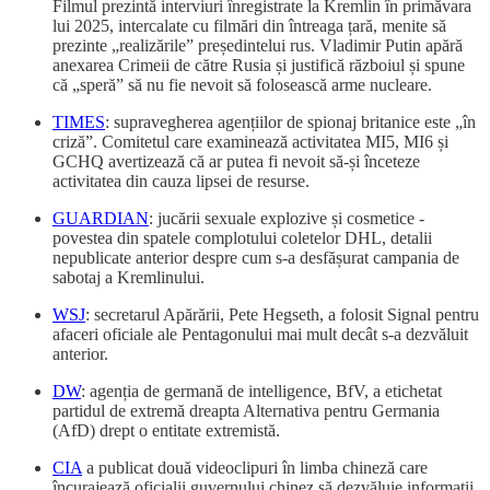
Filmul prezintă interviuri înregistrate la Kremlin în primăvara
lui 2025, intercalate cu filmări din întreaga țară, menite să
prezinte „realizările” președintelui rus. Vladimir Putin apără
anexarea Crimeii de către Rusia și justifică războiul și spune
că „speră” să nu fie nevoit să folosească arme nucleare.
TIMES
: supravegherea agențiilor de spionaj britanice este „în
criză”. Comitetul care examinează activitatea MI5, MI6 și
GCHQ avertizează că ar putea fi nevoit să-și înceteze
activitatea din cauza lipsei de resurse.
GUARDIAN
: jucării sexuale explozive și cosmetice -
povestea din spatele complotului coletelor DHL, detalii
nepublicate anterior despre cum s-a desfășurat campania de
sabotaj a Kremlinului.
WSJ
: secretarul Apărării, Pete Hegseth, a folosit Signal pentru
afaceri oficiale ale Pentagonului mai mult decât s-a dezvăluit
anterior.
DW
: agenția de germană de intelligence, BfV, a etichetat
partidul de extremă dreapta Alternativa pentru Germania
(AfD) drept o entitate extremistă.
CIA
a publicat două videoclipuri în limba chineză care
încurajează oficialii guvernului chinez să dezvăluie informații