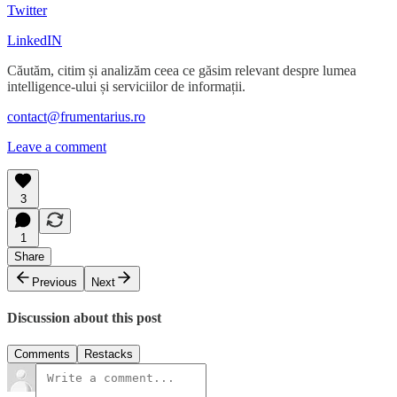
Twitter
LinkedIN
Căutăm, citim și analizăm ceea ce găsim relevant despre lumea
intelligence-ului și serviciilor de informații.
contact@frumentarius.ro
Leave a comment
3
1
Share
Previous
Next
Discussion about this post
Comments
Restacks