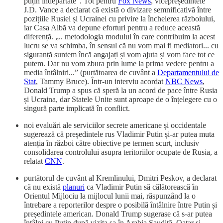
puțin îndepărtate”. Tot pentru
Fox News
, vicepreședintele
J.D. Vance a declarat că există o divizare semnificativă între
pozițiile Rusiei și Ucrainei cu privire la încheierea războiului,
iar Casa Albă va depune eforturi pentru a reduce această
diferență. „.. metodologia modului în care contribuim la acest
lucru se va schimba, în sensul că nu vom mai fi mediatori... cu
siguranță suntem încă angajați și vom ajuta și vom face tot ce
putem. Dar nu vom zbura prin lume la prima vedere pentru a
media întâlniri...” (purtătoarea de cuvânt a
Departamentului de
Stat
, Tammy Bruce). Într-un interviu acordat
NBC News
,
Donald Trump a spus că speră la un acord de pace între Rusia
și Ucraina, dar Statele Unite sunt aproape de o înțelegere cu o
singură parte implicată în conflict.
noi evaluări ale serviciilor secrete americane și occidentale
sugerează că președintele rus Vladimir Putin și-ar putea muta
atenția în război către obiective pe termen scurt, inclusiv
consolidarea controlului asupra teritoriilor ocupate de Rusia, a
relatat
CNN
.
purtătorul de cuvânt al Kremlinului, Dmitri Peskov, a declarat
că nu există
planuri
ca Vladimir Putin să călătorească în
Orientul Mijlociu la mijlocul lunii mai, răspunzând la o
întrebare a reporterilor despre o posibilă întâlnire între Putin și
președintele american. Donald Trump sugerase că s-ar putea
întâlni cu Putin după vizita sa în Arabia Saudită, Qatar și