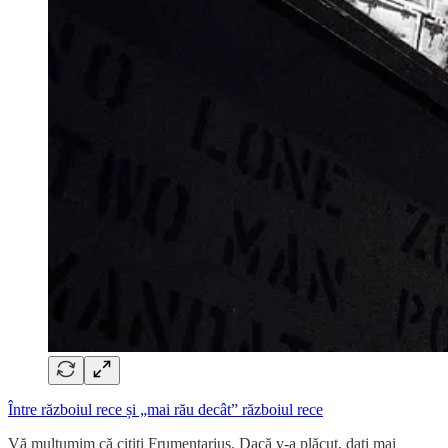
Între războiul rece și „mai rău decât” războiul rece
Vă mulțumim că citiți Frumentarius. Dacă v-a plăcut, dați mai