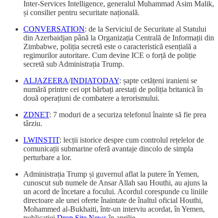
Inter-Services Intelligence, generalul Muhammad Asim Malik,
și consilier pentru securitate națională.
CONVERSATION
: de la Serviciul de Securitate al Statului
din Azerbaidjan până la Organizația Centrală de Informații din
Zimbabwe, poliția secretă este o caracteristică esențială a
regimurilor autoritare. Cum devine ICE o forță de poliție
secretă sub Administrația Trump.
ALJAZEERA
/
INDIATODAY
: șapte cetățeni iranieni se
numără printre cei opt bărbați arestați de poliția britanică în
două operațiuni de combatere a terorismului.
ZDNET
: 7 moduri de a securiza telefonul înainte să fie prea
târziu.
LWINSTIT
: lecții istorice despre cum controlul rețelelor de
comunicații submarine oferă avantaje dincolo de simpla
perturbare a lor.
Administrația Trump și guvernul aflat la putere în Yemen,
cunoscut sub numele de Ansar Allah sau Houthi, au ajuns la
un acord de încetare a focului. Acordul corespunde cu liniile
directoare ale unei oferte înaintate de înaltul oficial Houthi,
Mohammed al-Bukhaiti, într-un interviu acordat, în Yemen,
publicației
Drop Site News
în aprilie.