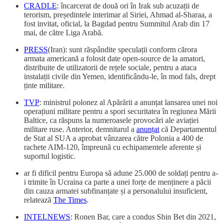
CRADLE
: încarcerat de două ori în Irak sub acuzații de
terorism, președintele interimar al Siriei, Ahmad al-Sharaa, a
fost invitat, oficial, la Bagdad pentru Summitul Arab din 17
mai, de către Liga Arabă.
PRESS
(Iran): sunt răspândite speculații conform cărora
armata americană a folosit date open-source de la amatori,
distribuite de utilizatorii de rețele sociale, pentru a ataca
instalații civile din Yemen, identificându-le, în mod fals, drept
ținte militare.
TVP
: ministrul polonez al Apărării a anunțat lansarea unei noi
operațiuni militare pentru a spori securitatea în regiunea Mării
Baltice, ca răspuns la numeroasele provocări ale aviației
militare ruse. Anterior, demnitarul a
anunțat
că Departamentul
de Stat al SUA a aprobat vânzarea către Polonia a 400 de
rachete AIM-120, împreună cu echipamentele aferente și
suportul logistic.
ar fi dificil pentru Europa să adune 25.000 de soldați pentru a-
i trimite în Ucraina ca parte a unei forțe de menținere a păcii
din cauza armatei subfinanțate și a personalului insuficient,
relatează
The Times
.
INTELNEWS
: Ronen Bar, care a condus Shin Bet din 2021,