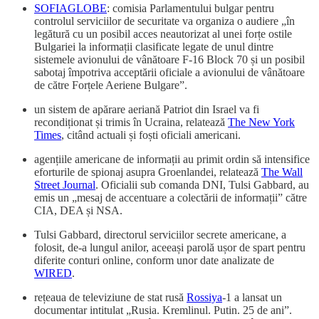
SOFIAGLOBE
: comisia Parlamentului bulgar pentru
controlul serviciilor de securitate va organiza o audiere „în
legătură cu un posibil acces neautorizat al unei forțe ostile
Bulgariei la informații clasificate legate de unul dintre
sistemele avionului de vânătoare F-16 Block 70 și un posibil
sabotaj împotriva acceptării oficiale a avionului de vânătoare
de către Forțele Aeriene Bulgare”.
un sistem de apărare aeriană Patriot din Israel va fi
recondiționat și trimis în Ucraina, relatează
The New York
Times
, citând actuali și foști oficiali americani.
agențiile americane de informații au primit ordin să intensifice
eforturile de spionaj asupra Groenlandei, relatează
The Wall
Street Journal
. Oficialii sub comanda DNI, Tulsi Gabbard, au
emis un „mesaj de accentuare a colectării de informații” către
CIA, DEA și NSA.
Tulsi Gabbard, directorul serviciilor secrete americane, a
folosit, de-a lungul anilor, aceeași parolă ușor de spart pentru
diferite conturi online, conform unor date analizate de
WIRED
.
rețeaua de televiziune de stat rusă
Rossiya
-1 a lansat un
documentar intitulat „Rusia. Kremlinul. Putin. 25 de ani”.