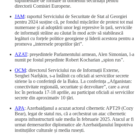
suplimentare de formare în domeniul securității pentru
directorii Comisiei Europene.
JAM
: raportul Serviciului de Securitate de Stat al Georgiei
pentru 2024 susține că, pe fondul mișcărilor de protest tot mai
numeroase și al adoptării unor legi represive în țară, serviciile
de informații străine au căutat în mod activ să stabilească
legături cu forțele politice georgiene și liderii acestora pentru a
promova „interesele propriilor țări”.
AZAT
: președintele Parlamentului armean, Alen Simonian, l-a
numit pe fostul președinte Robert Kocharian „spion rus”.
OCM
: directorul Serviciului rus de Informații Externe,
Serghei Narîșkin, s-a întâlnit cu oficiali ai serviciilor secrete
siriene la o conferință de la Baku. La conferința „Afganistan:
conectivitate regională, securitate și dezvoltare”, care a avut
loc în perioada 17-18 aprilie, au participat oficiali ai serviciilor
secrete din aproximativ 10 țări.
APA
: Azerbaidjanul a acuzat actorul cibernetic APT29 (Cozy
Bear), legat de statul rus, că a orchestrat un atac cibernetic
asupra infrastructurii sale media în februarie 2025. Atacul ar fi
urmat demersurilor diplomatice ale Azerbaidjanului împotriva
instituțiilor culturale și media rusești.