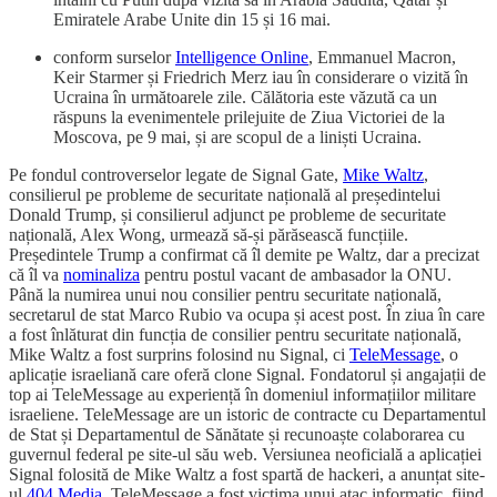
Emiratele Arabe Unite din 15 și 16 mai.
conform surselor
Intelligence Online
, Emmanuel Macron,
Keir Starmer și Friedrich Merz iau în considerare o vizită în
Ucraina în următoarele zile. Călătoria este văzută ca un
răspuns la evenimentele prilejuite de Ziua Victoriei de la
Moscova, pe 9 mai, și are scopul de a liniști Ucraina.
Pe fondul controverselor legate de Signal Gate,
Mike Waltz
,
consilierul pe probleme de securitate națională al președintelui
Donald Trump, și consilierul adjunct pe probleme de securitate
națională, Alex Wong, urmează să-și părăsească funcțiile.
Președintele Trump a confirmat că îl demite pe Waltz, dar a precizat
că îl va
nominaliza
pentru postul vacant de ambasador la ONU.
Până la numirea unui nou consilier pentru securitate națională,
secretarul de stat Marco Rubio va ocupa și acest post. În ziua în care
a fost înlăturat din funcția de consilier pentru securitate națională,
Mike Waltz a fost surprins folosind nu Signal, ci
TeleMessage
, o
aplicație israeliană care oferă clone Signal. Fondatorul și angajații de
top ai TeleMessage au experiență în domeniul informațiilor militare
israeliene. TeleMessage are un istoric de contracte cu Departamentul
de Stat și Departamentul de Sănătate și recunoaște colaborarea cu
guvernul federal pe site-ul său web. Versiunea neoficială a aplicației
Signal folosită de Mike Waltz a fost spartă de hackeri, a anunțat site-
ul
404 Media
. TeleMessage a fost victima unui atac informatic, fiind