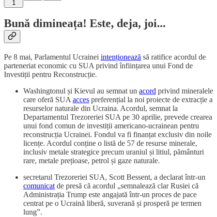
1
Bună dimineața! Este, deja, joi...
Pe 8 mai, Parlamentul Ucrainei
intenționează
să ratifice acordul de
parteneriat economic cu SUA privind înființarea unui Fond de
Investiții pentru Reconstrucție.
Washingtonul și Kievul au semnat un
acord
privind mineralele
care oferă SUA
acces
preferențial la noi proiecte de extracție a
resurselor naturale din Ucraina. Acordul, semnat la
Departamentul Trezoreriei SUA pe 30 aprilie, prevede crearea
unui fond comun de investiții americano-ucrainean pentru
reconstrucția Ucrainei. Fondul va fi finanțat exclusiv din noile
licențe. Acordul conține o listă de 57 de resurse minerale,
inclusiv metale strategice precum uraniul și litiul, pământuri
rare, metale prețioase, petrol și gaze naturale.
secretarul Trezoreriei SUA, Scott Bessent, a declarat într-un
comunicat
de presă că acordul „semnalează clar Rusiei că
Administrația Trump este angajată într-un proces de pace
centrat pe o Ucraină liberă, suverană și prosperă pe termen
lung”.