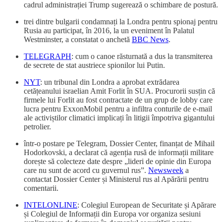
cadrul administrației Trump sugerează o schimbare de postură.
trei dintre bulgarii condamnați la Londra pentru spionaj pentru
Rusia au participat, în 2016, la un eveniment în Palatul
Westminster, a constatat o anchetă
BBC News
.
TELEGRAPH
: cum o canoe răsturnată a dus la transmiterea
de secrete de stat austriece spionilor lui Putin.
NYT
: un tribunal din Londra a aprobat extrădarea
cetățeanului israelian Amit Forlit în SUA. Procurorii susțin că
firmele lui Forlit au fost contractate de un grup de lobby care
lucra pentru ExxonMobil pentru a infiltra conturile de e-mail
ale activiștilor climatici implicați în litigii împotriva gigantului
petrolier.
într-o postare pe Telegram, Dossier Center, finanțat de Mihail
Hodorkovski, a declarat că agenția rusă de informații militare
dorește să colecteze date despre „lideri de opinie din Europa
care nu sunt de acord cu guvernul rus”.
Newsweek
a
contactat Dossier Center și Ministerul rus al Apărării pentru
comentarii.
INTELONLINE
: Colegiul European de Securitate și Apărare
și Colegiul de Informații din Europa vor organiza sesiuni