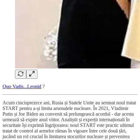
Quo Vadis...Leonid
?
Acum cincisprezece ani, Rusia și Statele Unite au semnat noul tratat
START pentru a-și limita arsenalele nucleare. În 2021, Vladimir
Putin și Joe Biden au convenit să prelungească acordul - dar acesta
urmează să expire anul viitor. Analiștii și experții internaționali în
securitate își exprimă îngrijorarea: noul START este practic ultimul
tratat de control al armelor rămas în vigoare între cele două țări,
jucând un rol crucial în limitarea stocurilor nucleare și prevenirea