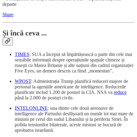
departe
Share
Și încă ceva ...
TIMES
: SUA a început să împărtășească o parte din cele mai
sensibile informații despre operațiunile spațiale chineze și
rusești cu Marea Britanie și alte națiuni din cadrul organizației
Five Eyes, un demers descris ca fiind „momentan”.
WPOST
: Administrația Trump planifică reduceri majore de
personal la agențiile americane de intelligence. Reducerile
planificate includ 1.200 de posturi la CIA. NSA va
reduce
până la 2.000 de posturi civile.
INTELONLINE
: una dintre cele două aeronave de
intelligence ale Parisului desfășoară un număr tot mai mare de
misiuni pe cerul din sudul Libanului și la periferia Siriei. În
pofida tensiunilor bilaterale, aceste misiuni se bucură de
aprobarea israeliană.