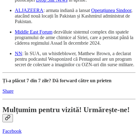
ALJAZEERA
: armata indiană a lansat
Operațiunea Sindoor
,
atacând nouă locații în Pakistan și Kashmirul administrat de
Pakistan.
Middle East Forum
dezvăluie sistemul complex din spatele
programului de arme chimice al Siriei, care a persistat până la
căderea regimului Assad în decembrie 2024.
NN
: în SUA, un whistleblower, Matthew Brown, a declarat
pentru podcastul Weaponized că Pentagonul are un program
secret de colectare a imaginilor cu OZN-uri din surse militare.
Ți-a plăcut 7 din 7 zile? Dă forward către un prieten
Share
Mulțumim pentru vizită! Urmărește-ne!
Facebook