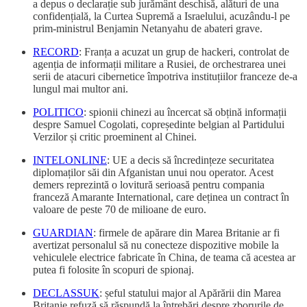
a depus o declarație sub jurământ deschisă, alături de una
confidențială, la Curtea Supremă a Israelului, acuzându-l pe
prim-ministrul Benjamin Netanyahu de abateri grave.
RECORD
: Franța a acuzat un grup de hackeri, controlat de
agenția de informații militare a Rusiei, de orchestrarea unei
serii de atacuri cibernetice împotriva instituțiilor franceze de-a
lungul mai multor ani.
POLITICO
: spionii chinezi au încercat să obțină informații
despre Samuel Cogolati, copreședinte belgian al Partidului
Verzilor și critic proeminent al Chinei.
INTELONLINE
: UE a decis să încredințeze securitatea
diplomaților săi din Afganistan unui nou operator. Acest
demers reprezintă o lovitură serioasă pentru compania
franceză Amarante International, care deținea un contract în
valoare de peste 70 de milioane de euro.
GUARDIAN
: firmele de apărare din Marea Britanie ar fi
avertizat personalul să nu conecteze dispozitive mobile la
vehiculele electrice fabricate în China, de teama că acestea ar
putea fi folosite în scopuri de spionaj.
DECLASSUK
: șeful statului major al Apărării din Marea
Britanie refuză să răspundă la întrebări despre zborurile de