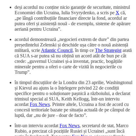
deși acordul nu conține nicio garanție de securitate, ministrul
Economiei din Ucraina, Iulia Svyrydenko, a scris pe
X
că,
„pe lângă contribuțiile financiare directe la fond, acordul ar
putea oferi și asistență nouă - de exemplu, sisteme de apărare
aeriană pentru Ucraina”.
acordul demonstrează „negocieri extrem de dure” din partea
președintelui Zelenski și deschide ușa către o nouă asistență
militară, scrie
Atlantic Council
, în timp ce
The Strategist
arată
că SUA s-ar putea să nu obțină un acord atât de bun pe cât
crede: „guvernul Ucrainei și-a inventat, practic, bogățiile
minerale pentru a oferi o carte de vizită în negocierile cu
Trump”.
în timpul discuțiilor de la Londra din 23 aprilie, Washingtonul
și Kievul au ajuns la o înțelegere privind 22 de condiții
specifice pentru o soluționare pașnică a războiului, a declarat
trimisul special al SUA, Keith Kellogg, într-un interviu
acordat
Fox News
. Printre altele, Ucraina a fost de acord cu
concesii teritoriale bazate pe situația actuală de pe câmpul de
luptă, dar „nu de jure - doar de facto”.
într-un interviu acordat
Fox News
, secretarul de stat, Marco
Rubio, a precizat că pozițiile Rusiei și Ucrainei „sunt încă