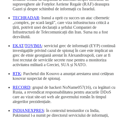
supraveghere ale Forțelor Aeriene Regale (RAF) deasupra
Gazei și despre schimbul de informații cu Israelul.
TECHRADAR
: Iranul a oprit cu succes un atac cibernetic
„complex, pe scară largă”, care viza infrastructura critică a
țării, potrivit unei declarații a șefului Companiei de
Infrastructură de Telecomunicații din Iran. Sursa nu a fost
dezvăluită.
EKAT
/
TOVIMA
: serviciul grec de informații (EYP) continuă
investigațiile privind cazul de spionaj în care este implicat un
grec de etnie georgiană arestat în Alexandroupoli, care ar fi
fost recrutat de serviciile secrete ruse pentru a monitoriza
activitatea militară a Greciei, SUA și NATO.
RTK
: Parchetul din Kosovo a anunțat arestarea unui cetățean
kosovar suspectat de spionaj.
RECORD
: grupul de hackeri NoName057(16), cu legături cu
Rusia, a revendicat responsabilitatea pentru atacurile DDoS
care au vizat site-uri web ale guvernului român în timpul
alegerilor prezidențiale.
INDIANEXPRES
: în contextul tensiunilor cu India,
Pakistanul l-a numit pe directorul serviciului de informații,