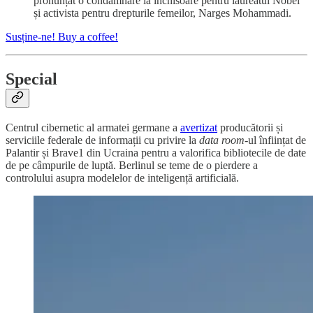
pronunțat o condamnare la închisoare pentru laureatul Nobel
și activista pentru drepturile femeilor, Narges Mohammadi.
Susține-ne! Buy a coffee!
Special
Centrul cibernetic al armatei germane a
avertizat
producătorii și
serviciile federale de informații cu privire la
data room
-ul înființat de
Palantir și Brave1 din Ucraina pentru a valorifica bibliotecile de date
de pe câmpurile de luptă. Berlinul se teme de o pierdere a
controlului asupra modelelor de inteligență artificială.