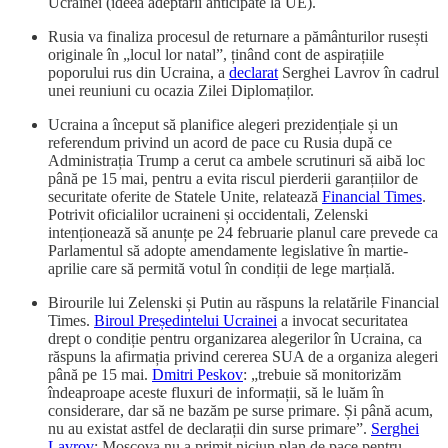
Ucrainei (ideea adeptării anticipate la UE).
Rusia va finaliza procesul de returnare a pământurilor rusești
originale în „locul lor natal”, ținând cont de aspirațiile
poporului rus din Ucraina, a
declarat
Serghei Lavrov în cadrul
unei reuniuni cu ocazia Zilei Diplomaților.
Ucraina a început să planifice alegeri prezidențiale și un
referendum privind un acord de pace cu Rusia după ce
Administrația Trump a cerut ca ambele scrutinuri să aibă loc
până pe 15 mai, pentru a evita riscul pierderii garanțiilor de
securitate oferite de Statele Unite, relatează
Financial Times
.
Potrivit oficialilor ucraineni și occidentali, Zelenski
intenționează să anunțe pe 24 februarie planul care prevede ca
Parlamentul să adopte amendamente legislative în martie-
aprilie care să permită votul în condiții de lege marțială.
Birourile lui Zelenski și Putin au răspuns la relatările Financial
Times.
Biroul Președintelui Ucrainei
a invocat securitatea
drept o condiție pentru organizarea alegerilor în Ucraina, ca
răspuns la afirmația privind cererea SUA de a organiza alegeri
până pe 15 mai.
Dmitri Peskov
: „trebuie să monitorizăm
îndeaproape aceste fluxuri de informații, să le luăm în
considerare, dar să ne bazăm pe surse primare. Și până acum,
nu au existat astfel de declarații din surse primare”.
Serghei
Lavrov
: Moscova nu a primit niciun plan de pace pentru