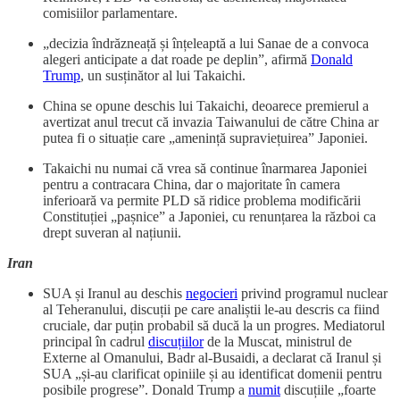
comisiilor parlamentare.
„decizia îndrăzneață și înțeleaptă a lui Sanae de a convoca
alegeri anticipate a dat roade pe deplin”, afirmă
Donald
Trump
, un susținător al lui Takaichi.
China se opune deschis lui Takaichi, deoarece premierul a
avertizat anul trecut că invazia Taiwanului de către China ar
putea fi o situație care „amenință supraviețuirea” Japoniei.
Takaichi nu numai că vrea să continue înarmarea Japoniei
pentru a contracara China, dar o majoritate în camera
inferioară va permite PLD să ridice problema modificării
Constituției „pașnice” a Japoniei, cu renunțarea la război ca
drept suveran al națiunii.
Iran
SUA și Iranul au deschis
negocieri
privind programul nuclear
al Teheranului, discuții pe care analiștii le-au descris ca fiind
cruciale, dar puțin probabil să ducă la un progres. Mediatorul
principal în cadrul
discuțiilor
de la Muscat, ministrul de
Externe al Omanului, Badr al-Busaidi, a declarat că Iranul și
SUA „și-au clarificat opiniile și au identificat domenii pentru
posibile progrese”. Donald Trump a
numit
discuțiile „foarte