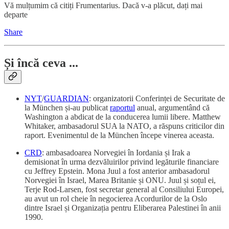
Vă mulțumim că citiți Frumentarius. Dacă v-a plăcut, dați mai
departe
Share
Și încă ceva ...
NYT
/
GUARDIAN
: organizatorii Conferinței de Securitate de
la München și-au publicat
raportul
anual, argumentând că
Washington a abdicat de la conducerea lumii libere. Matthew
Whitaker, ambasadorul SUA la NATO, a răspuns criticilor din
raport. Evenimentul de la München începe vinerea aceasta.
CRD
: ambasadoarea Norvegiei în Iordania și Irak a
demisionat în urma dezvăluirilor privind legăturile financiare
cu Jeffrey Epstein. Mona Juul a fost anterior ambasadorul
Norvegiei în Israel, Marea Britanie și ONU. Juul și soțul ei,
Terje Rod-Larsen, fost secretar general al Consiliului Europei,
au avut un rol cheie în negocierea Acordurilor de la Oslo
dintre Israel și Organizația pentru Eliberarea Palestinei în anii
1990.