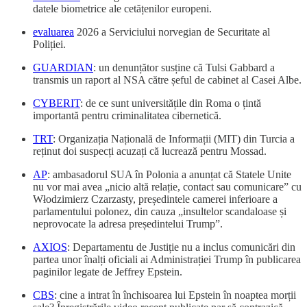
datele biometrice ale cetățenilor europeni.
evaluarea
2026 a Serviciului norvegian de Securitate al
Poliției.
GUARDIAN
: un denunțător susține că Tulsi Gabbard a
transmis un raport al NSA către șeful de cabinet al Casei Albe.
CYBERIT
: de ce sunt universitățile din Roma o țintă
importantă pentru criminalitatea cibernetică.
TRT
: Organizația Națională de Informații (MIT) din Turcia a
reținut doi suspecți acuzați că lucrează pentru Mossad.
AP
: ambasadorul SUA în Polonia a anunțat că Statele Unite
nu vor mai avea „nicio altă relație, contact sau comunicare” cu
Włodzimierz Czarzasty, președintele camerei inferioare a
parlamentului polonez, din cauza „insultelor scandaloase și
neprovocate la adresa președintelui Trump”.
AXIOS
: Departamentu de Justiție nu a inclus comunicări din
partea unor înalți oficiali ai Administrației Trump în publicarea
paginilor legate de Jeffrey Epstein.
CBS
: cine a intrat în închisoarea lui Epstein în noaptea morții