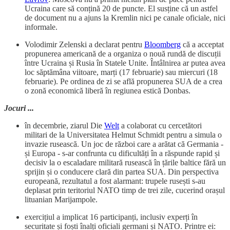
Ucraina care să conțină 20 de puncte. El susține că un astfel
de document nu a ajuns la Kremlin nici pe canale oficiale, nici
informale.
Volodimir Zelenski a declarat pentru
Bloomberg
că a acceptat
propunerea americană de a organiza o nouă rundă de discuții
între Ucraina și Rusia în Statele Unite. Întâlnirea ar putea avea
loc săptămâna viitoare, marți (17 februarie) sau miercuri (18
februarie). Pe ordinea de zi se află propunerea SUA de a crea
o zonă economică liberă în regiunea estică Donbas.
Jocuri ...
în decembrie, ziarul Die
Welt
a colaborat cu cercetători
militari de la Universitatea Helmut Schmidt pentru a simula o
invazie rusească. Un joc de război care a arătat că Germania -
și Europa - s-ar confrunta cu dificultăți în a răspunde rapid și
decisiv la o escaladare militară rusească în țările baltice fără un
sprijin și o conducere clară din partea SUA. Din perspectiva
europeană, rezultatul a fost alarmant: trupele rusești s-au
deplasat prin teritoriul NATO timp de trei zile, cucerind orașul
lituanian Marijampole.
exercițiul a implicat 16 participanți, inclusiv experți în
securitate și foști înalți oficiali germani și NATO. Printre ei: