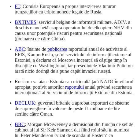
FT
: Comisia Europeană a propus interzicerea tuturor
tranzacțiilor cu criptomonede legate de Rusia.
BXTIMES
: serviciul belgian de informații militare, ADIV, a
deschis o anchetă asupra operatorului de elicoptere NHV din
cauza unor potențiale riscuri pentru securitatea națională
(preluarea de către China).
ABC
: înainte de
publicarea
raportului anual de activitate al
EFIS, Kaupo Rosin, șeful serviciului de informații externe al
Estoniei, a declarat că Moscova încearcă să câștige timp în
discuțiile cu Washingtonul, iar președintele Vladimir Putin nu
arată nicio dorință de a pune capăt invaziei rusești.
Rusia nu va ataca Estonia sau nicio altă țară NATO în viitorul
apropiat, potrivit autorilor
raportului
anual privind securitatea
internațională al Serviciului de Informații Externe din Estonia.
DECLUK
: guvernul britanic a aprobat exporturi de sisteme
de supraveghere în valoare de peste 11 milioane de lire
sterline către Oman.
BBC
: Morgan McSweeney a demisionat din funcția de șef de
cabinet al lui Sir Keir Starmer, dat fiind rolul său în numirea
lui Peter Mandelson (vizat de scandalul Epstein) ca