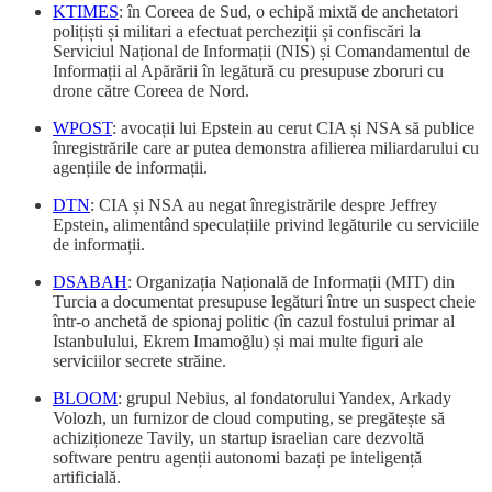
KTIMES
: în Coreea de Sud, o echipă mixtă de anchetatori
polițiști și militari a efectuat percheziții și confiscări la
Serviciul Național de Informații (NIS) și Comandamentul de
Informații al Apărării în legătură cu presupuse zboruri cu
drone către Coreea de Nord.
WPOST
: avocații lui Epstein au cerut CIA și NSA să publice
înregistrările care ar putea demonstra afilierea miliardarului cu
agențiile de informații.
DTN
: CIA și NSA au negat înregistrările despre Jeffrey
Epstein, alimentând speculațiile privind legăturile cu serviciile
de informații.
DSABAH
: Organizația Națională de Informații (MIT) din
Turcia a documentat presupuse legături între un suspect cheie
într-o anchetă de spionaj politic (în cazul fostului primar al
Istanbulului, Ekrem Imamoğlu) și mai multe figuri ale
serviciilor secrete străine.
BLOOM
: grupul Nebius, al fondatorului Yandex, Arkady
Volozh, un furnizor de cloud computing, se pregătește să
achiziționeze Tavily, un startup israelian care dezvoltă
software pentru agenții autonomi bazați pe inteligență
artificială.