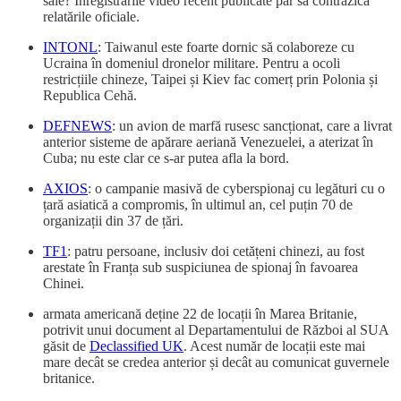
sale? Înregistrările video recent publicate par să contrazică
relatările oficiale.
INTONL
: Taiwanul este foarte dornic să colaboreze cu
Ucraina în domeniul dronelor militare. Pentru a ocoli
restricțiile chineze, Taipei și Kiev fac comerț prin Polonia și
Republica Cehă.
DEFNEWS
: un avion de marfă rusesc sancționat, care a livrat
anterior sisteme de apărare aeriană Venezuelei, a aterizat în
Cuba; nu este clar ce s-ar putea afla la bord.
AXIOS
: o campanie masivă de cyberspionaj cu legături cu o
țară asiatică a compromis, în ultimul an, cel puțin 70 de
organizații din 37 de țări.
TF1
: patru persoane, inclusiv doi cetățeni chinezi, au fost
arestate în Franța sub suspiciunea de spionaj în favoarea
Chinei.
armata americană deține 22 de locații în Marea Britanie,
potrivit unui document al Departamentului de Război al SUA
găsit de
Declassified UK
. Acest număr de locații este mai
mare decât se credea anterior și decât au comunicat guvernele
britanice.