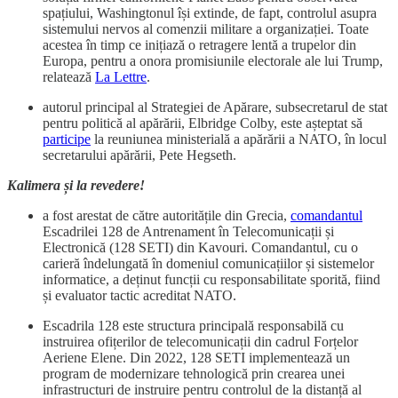
spațiului, Washingtonul își extinde, de fapt, controlul asupra
sistemului nervos al comenzii militare a organizației. Toate
acestea în timp ce inițiază o retragere lentă a trupelor din
Europa, pentru a onora promisiunile electorale ale lui Trump,
relatează
La Lettre
.
autorul principal al Strategiei de Apărare, subsecretarul de stat
pentru politică al apărării, Elbridge Colby, este așteptat să
participe
la reuniunea ministerială a apărării a NATO, în locul
secretarului apărării, Pete Hegseth.
Kalimera și la revedere!
a fost arestat de către autoritățile din Grecia,
comandantul
Escadrilei 128 de Antrenament în Telecomunicații și
Electronică (128 SETI) din Kavouri. Comandantul, cu o
carieră îndelungată în domeniul comunicațiilor și sistemelor
informatice, a deținut funcții cu responsabilitate sporită, fiind
și evaluator tactic acreditat NATO.
Escadrila 128 este structura principală responsabilă cu
instruirea ofițerilor de telecomunicații din cadrul Forțelor
Aeriene Elene. Din 2022, 128 SETI implementează un
program de modernizare tehnologică prin crearea unei
infrastructuri de instruire pentru controlul de la distanță al