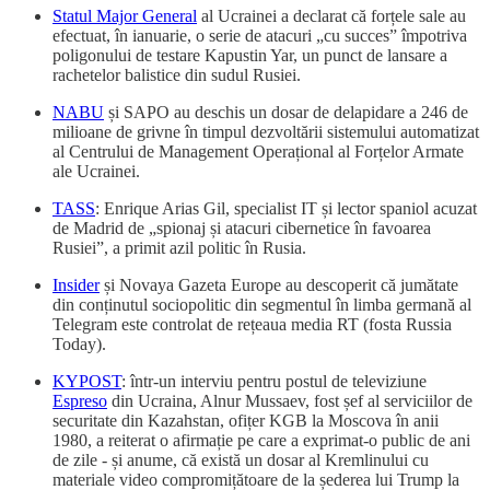
Statul Major General
al Ucrainei a declarat că forțele sale au
efectuat, în ianuarie, o serie de atacuri „cu succes” împotriva
poligonului de testare Kapustin Yar, un punct de lansare a
rachetelor balistice din sudul Rusiei.
NABU
și SAPO au deschis un dosar de delapidare a 246 de
milioane de grivne în timpul dezvoltării sistemului automatizat
al Centrului de Management Operațional al Forțelor Armate
ale Ucrainei.
TASS
: Enrique Arias Gil, specialist IT și lector spaniol acuzat
de Madrid de „spionaj și atacuri cibernetice în favoarea
Rusiei”, a primit azil politic în Rusia.
Insider
și Novaya Gazeta Europe au descoperit că jumătate
din conținutul sociopolitic din segmentul în limba germană al
Telegram este controlat de rețeaua media RT (fosta Russia
Today).
KYPOST
: într-un interviu pentru postul de televiziune
Espreso
din Ucraina, Alnur Mussaev, fost șef al serviciilor de
securitate din Kazahstan, ofițer KGB la Moscova în anii
1980, a reiterat o afirmație pe care a exprimat-o public de ani
de zile - și anume, că există un dosar al Kremlinului cu
materiale video compromițătoare de la șederea lui Trump la