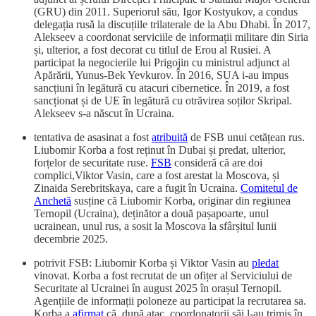
(GRU) din 2011. Superiorul său, Igor Kostyukov, a condus
delegația rusă la discuțiile trilaterale de la Abu Dhabi. În 2017,
Alekseev a coordonat serviciile de informații militare din Siria
și, ulterior, a fost decorat cu titlul de Erou al Rusiei. A
participat la negocierile lui Prigojin cu ministrul adjunct al
Apărării, Yunus-Bek Yevkurov. În 2016, SUA i-au impus
sancțiuni în legătură cu atacuri cibernetice. În 2019, a fost
sancționat și de UE în legătură cu otrăvirea soților Skripal.
Alekseev s-a născut în Ucraina.
tentativa de asasinat a fost
atribuită
de FSB unui cetățean rus.
Liubomir Korba a fost reținut în Dubai și predat, ulterior,
forțelor de securitate ruse.
FSB
consideră că are doi
complici,Viktor Vasin, care a fost arestat la Moscova, și
Zinaida Serebritskaya, care a fugit în Ucraina.
Comitetul de
Anchetă
susține că Liubomir Korba, originar din regiunea
Ternopil (Ucraina), deținător a două pașapoarte, unul
ucrainean, unul rus, a sosit la Moscova la sfârșitul lunii
decembrie 2025.
potrivit FSB: Liubomir Korba și Viktor Vasin au
pledat
vinovat. Korba a fost recrutat de un ofițer al Serviciului de
Securitate al Ucrainei în august 2025 în orașul Ternopil.
Agențiile de informații poloneze au participat la recrutarea sa.
Korba a
afirmat
că, după atac, coordonatorii săi l-au trimis în