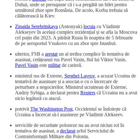
Dubai, unde se presupune că i s-a pregătit un bilet pentru
următorul zbor spre România. De acolo, Korba trebuia să
călătorească la Kiev.
Zinaida Serebritskaya
(Antonyuk)
locuia
cu Vladimir
Alekseyev în același complex rezidențial și se afla la Moscova
cel puțin din 2023. A părăsit Rusia în noaptea de 5 februarie
de pe aeroportul Vnukovo cu un zbor spre Istanbul.
ulterior, FSB a
arestat
un al treilea complice în tentativa de
asasinat, cetățeanul rus Pavel Vasin, fiul lui Viktor Vasin.
Pavel Vasin
este
militar
de carieră.
ministrul rus de Externe,
Serghei Lavrov
, a acuzat Ucraina de
tentativă de asasinare și a asociat-o cu o încercare de
perturbare a negocierilor. Ministrul ucrainean de Externe,
Andriy Sybiga, a declarat pentru
Reuters
că Ucraina nu a avut
nicio legătură cu atacul.
potrivit
The Washington Post
, Occidentul se îndoiește că
Ucraina a încercat să-l asasineze pe Vladimir Alekseev.
serviciile de securitate poloneze nu au avut niciun rol în
tentativa de asasinat, a
declarat
șeful Serviciului de
Contrainformații Militare din Polonia.