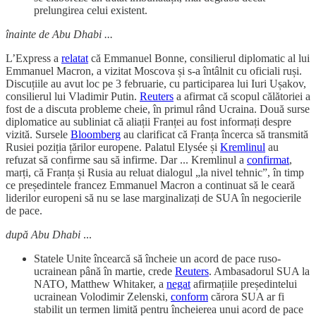
prelungirea celui existent.
înainte de Abu Dhabi ...
L’Express a
relatat
că Emmanuel Bonne, consilierul diplomatic al lui
Emmanuel Macron, a vizitat Moscova și s-a întâlnit cu oficiali ruși.
Discuțiile au avut loc pe 3 februarie, cu participarea lui Iuri Ușakov,
consilierul lui Vladimir Putin.
Reuters
a afirmat că scopul călătoriei a
fost de a discuta probleme cheie, în primul rând Ucraina. Două surse
diplomatice au subliniat că aliații Franței au fost informați despre
vizită. Sursele
Bloomberg
au clarificat că Franța încerca să transmită
Rusiei poziția țărilor europene. Palatul Elysée și
Kremlinul
au
refuzat să confirme sau să infirme. Dar ... Kremlinul a
confirmat
,
marți, că Franța și Rusia au reluat dialogul „la nivel tehnic”, în timp
ce președintele francez Emmanuel Macron a continuat să le ceară
liderilor europeni să nu se lase marginalizați de SUA în negocierile
de pace.
după Abu Dhabi
...
Statele Unite încearcă să încheie un acord de pace ruso-
ucrainean până în martie, crede
Reuters
. Ambasadorul SUA la
NATO, Matthew Whitaker, a
negat
afirmațiile președintelui
ucrainean Volodimir Zelenski,
conform
cărora SUA ar fi
stabilit un termen limită pentru încheierea unui acord de pace