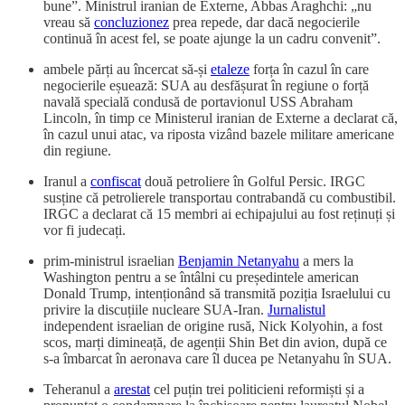
bune”. Ministrul iranian de Externe, Abbas Araghchi: „nu
vreau să
concluzionez
prea repede, dar dacă negocierile
continuă în acest fel, se poate ajunge la un cadru convenit”.
ambele părți au încercat să-și
etaleze
forța în cazul în care
negocierile eșuează: SUA au desfășurat în regiune o forță
navală specială condusă de portavionul USS Abraham
Lincoln, în timp ce Ministerul iranian de Externe a declarat că,
în cazul unui atac, va riposta vizând bazele militare americane
din regiune.
Iranul a
confiscat
două petroliere în Golful Persic. IRGC
susține că petrolierele transportau contrabandă cu combustibil.
IRGC a declarat că 15 membri ai echipajului au fost reținuți și
vor fi judecați.
prim-ministrul israelian
Benjamin Netanyahu
a mers la
Washington pentru a se întâlni cu președintele american
Donald Trump, intenționând să transmită poziția Israelului cu
privire la discuțiile nucleare SUA-Iran.
Jurnalistul
independent israelian de origine rusă, Nick Kolyohin, a fost
scos, marți dimineață, de agenții Shin Bet din avion, după ce
s-a îmbarcat în aeronava care îl ducea pe Netanyahu în SUA.
Teheranul a
arestat
cel puțin trei politicieni reformiști și a