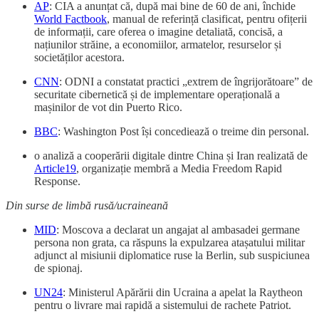
AP
: CIA a anunțat că, după mai bine de 60 de ani, închide
World Factbook
, manual de referință clasificat, pentru ofițerii
de informații, care oferea o imagine detaliată, concisă, a
națiunilor străine, a economiilor, armatelor, resurselor și
societăților acestora.
CNN
: ODNI a constatat practici „extrem de îngrijorătoare” de
securitate cibernetică și de implementare operațională a
mașinilor de vot din Puerto Rico.
BBC
: Washington Post își concediează o treime din personal.
o analiză a cooperării digitale dintre China și Iran realizată de
Article19
, organizație membră a Media Freedom Rapid
Response.
Din surse de limbă rusă/ucraineană
MID
: Moscova a declarat un angajat al ambasadei germane
persona non grata, ca răspuns la expulzarea atașatului militar
adjunct al misiunii diplomatice ruse la Berlin, sub suspiciunea
de spionaj.
UN24
: Ministerul Apărării din Ucraina a apelat la Raytheon
pentru o livrare mai rapidă a sistemului de rachete Patriot.