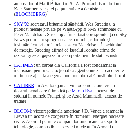
ambasador al Marii Britanii în SUA. Prim-ministrul britanic
Keir Starmer este și el pe punctul de a demisiona
(
BLOOMBERG
)
SKY/X
: secretarul britanic al sănătății, Wes Streeting, a
publicat mesaje private pe WhatsApp și SMS schimbate cu
Peter Mandelson. Streeting a împărtășit corespondența cu Sky
News pentru a respinge ceea ce a numit „calomnie și
insinuări” cu privire la relația sa cu Mandelson. În schimbul
de mesaje, Streeting afirmă că Israelul „comite crime de
război” și se angajează în „comportament de stat necinstit”.
LATIMES
: un bărbat din California a fost condamnat la
închisoare pentru că a acționat ca agent chinez sub acoperire
în timp ce ajuta la alegerea unui membru al Consiliului Local.
CALIBER
: în Azerbaidjan a avut loc o nouă audiere în
dosarul penal care îi implică pe
Martin Ryan
, acuzat de
spionaj în numele Franței, și pe Azad Mammadli, acuzat de
trădare.
BLOOM
: vicepreședintele american J.D. Vance a semnat la
Erevan un acord de cooperare în domeniul energiei nucleare
civile. Acordul permite companiilor americane să exporte
tehnologie, combustibil și servicii nucleare în Armenia.