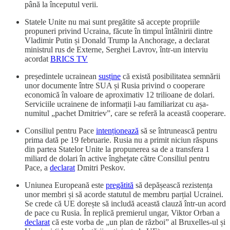
până la începutul verii.
Statele Unite nu mai sunt pregătite să accepte propriile
propuneri privind Ucraina, făcute în timpul întâlnirii dintre
Vladimir Putin și Donald Trump la Anchorage, a declarat
ministrul rus de Externe, Serghei Lavrov, într-un interviu
acordat
BRICS TV
președintele ucrainean
susține
că există posibilitatea semnării
unor documente între SUA și Rusia privind o cooperare
economică în valoare de aproximativ 12 trilioane de dolari.
Serviciile ucrainene de informații l-au familiarizat cu așa-
numitul „pachet Dmitriev”, care se referă la această cooperare.
Consiliul pentru Pace
intenționează
să se întrunească pentru
prima dată pe 19 februarie. Rusia nu a primit niciun răspuns
din partea Statelor Unite la propunerea sa de a transfera 1
miliard de dolari în active înghețate către Consiliul pentru
Pace, a
declarat
Dmitri Peskov.
Uniunea Europeană este
pregătită
să depășească rezistența
unor membri și să acorde statutul de membru parțial Ucrainei.
Se crede că UE dorește să includă această clauză într-un acord
de pace cu Rusia. În replică premierul ungar, Viktor Orban a
declarat
că este vorba de „un plan de război” al Bruxelles-ul și