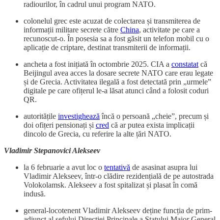
radiourilor, în cadrul unui program NATO.
colonelul grec este acuzat de colectarea și transmiterea de
informații militare secrete către
China
, activitate pe care a
recunoscut-o. În posesia sa a fost găsit un telefon mobil cu o
aplicație de criptare, destinat transmiterii de informații.
ancheta a fost inițiată în octombrie 2025. CIA a
constatat
că
Beijingul avea acces la dosare secrete NATO care erau legate
și de Grecia. Activitatea ilegală a fost detectată prin „urmele”
digitale pe care ofițerul le-a lăsat atunci când a folosit coduri
QR.
autoritățile
investighează
încă o persoană „cheie”, precum și
doi ofițeri pensionați și
cred
că ar putea exista implicații
dincolo de Grecia, cu referire la alte țări NATO.
Vladimir Stepanovici Alekseev
la 6 februarie a avut loc o
tentativă
de asasinat asupra lui
Vladimir Alekseev, într-o clădire rezidențială de pe autostrada
Volokolamsk. Alekseev a fost spitalizat și plasat în comă
indusă.
general-locotenent Vladimir Alekseev deține funcția de prim-
adjunct al șefului Direcției Principale a Statului Major General