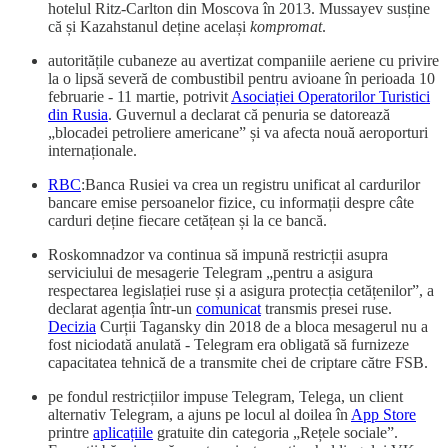
hotelul Ritz-Carlton din Moscova în 2013. Mussayev susține
că și Kazahstanul deține același
kompromat
.
autoritățile cubaneze au avertizat companiile aeriene cu privire
la o lipsă severă de combustibil pentru avioane în perioada 10
februarie - 11 martie, potrivit
Asociației Operatorilor Turistici
din Rusia
. Guvernul a declarat că penuria se datorează
„blocadei petroliere americane” și va afecta nouă aeroporturi
internaționale.
RBC
:Banca Rusiei va crea un registru unificat al cardurilor
bancare emise persoanelor fizice, cu informații despre câte
carduri deține fiecare cetățean și la ce bancă.
Roskomnadzor va continua să impună restricții asupra
serviciului de mesagerie Telegram „pentru a asigura
respectarea legislației ruse și a asigura protecția cetățenilor”, a
declarat agenția într-un
comunicat
transmis presei ruse.
Decizia
Curții Tagansky din 2018 de a bloca mesagerul nu a
fost niciodată anulată - Telegram era obligată să furnizeze
capacitatea tehnică de a transmite chei de criptare către FSB.
pe fondul restricțiilor impuse Telegram, Telega, un client
alternativ Telegram, a ajuns pe locul al doilea în
App Store
printre
aplicațiile
gratuite din categoria „Rețele sociale”.