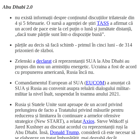
Abu Dhabi 2.0
nu există informații despre conținutul discuțiilor trilaterale din
4 și 5 februarie. O sursă a agenției de știri
TASS
a afirmat că
un acord de pace este la cel puțin o lună și jumătate distanță,
„dacă toate părțile sunt într-o dispoziție bună”.
părțile au decis să facă schimb - primul în cinci luni - de 314
prizonieri de război.
Zelenski a
declarat
că reprezentanții SUA la Abu Dhabi au
propus din nou un armistițiu energetic. Ucraina a fost de acord
cu propunerea americană, Rusia încă nu.
Comandamentul European al SUA (
EUCOM
) a anunțat că
SUA și Rusia au convenit asupra reluării dialogului militar-
militar la nivel înalt, suspendat în toamna anului 2021.
Rusia și Statele Unite sunt aproape de un acord privind
prelungirea de facto a Tratatului privind măsurile pentru
reducerea și limitarea în continuare a armelor ofensive
strategice (New START), a relatat
Axios
. Steve Witkoff și
Jared Kushner au discutat acordul cu reprezentanții ruși la
Abu Dhabi. Însă,
Donald Trump
, consideră că este necesar să
se elaboreze un tratat îmbunătățit, mai degrabă decât