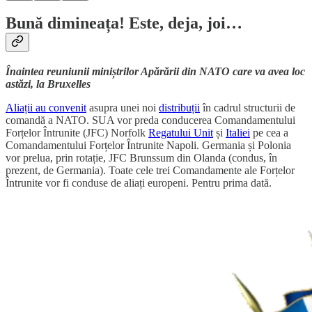
Bună dimineața! Este, deja, joi…
Înaintea reuniunii miniștrilor Apărării din NATO care va avea loc
astăzi, la Bruxelles
Aliații au convenit
asupra unei noi
distribuții
în cadrul structurii de
comandă a NATO. SUA vor preda conducerea Comandamentului
Forțelor Întrunite (JFC) Norfolk
Regatului Unit
și
Italiei
pe cea a
Comandamentului Forțelor Întrunite Napoli. Germania și Polonia
vor prelua, prin rotație, JFC Brunssum din Olanda (condus, în
prezent, de Germania). Toate cele trei Comandamente ale Forțelor
Întrunite vor fi conduse de aliați europeni. Pentru prima dată.