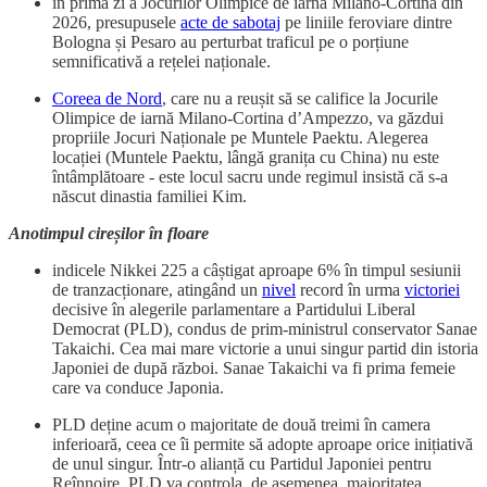
în prima zi a Jocurilor Olimpice de iarnă Milano-Cortina din
2026, presupusele
acte de sabotaj
pe liniile feroviare dintre
Bologna și Pesaro au perturbat traficul pe o porțiune
semnificativă a rețelei naționale.
Coreea de Nord
, care nu a reușit să se califice la Jocurile
Olimpice de iarnă Milano-Cortina d’Ampezzo, va găzdui
propriile Jocuri Naționale pe Muntele Paektu. Alegerea
locației (Muntele Paektu, lângă granița cu China) nu este
întâmplătoare - este locul sacru unde regimul insistă că s-a
născut dinastia familiei Kim.
Anotimpul cireșilor în floare
indicele Nikkei 225 a câștigat aproape 6% în timpul sesiunii
de tranzacționare, atingând un
nivel
record în urma
victoriei
decisive în alegerile parlamentare a Partidului Liberal
Democrat (PLD), condus de prim-ministrul conservator Sanae
Takaichi. Cea mai mare victorie a unui singur partid din istoria
Japoniei de după război. Sanae Takaichi va fi prima femeie
care va conduce Japonia.
PLD deține acum o majoritate de două treimi în camera
inferioară, ceea ce îi permite să adopte aproape orice inițiativă
de unul singur. Într-o alianță cu Partidul Japoniei pentru
Reînnoire, PLD va controla, de asemenea, majoritatea