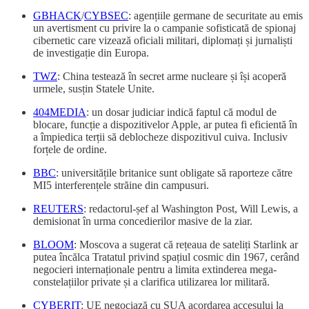
GBHACK
/
CYBSEC
: agențiile germane de securitate au emis
un avertisment cu privire la o campanie sofisticată de spionaj
cibernetic care vizează oficiali militari, diplomați și jurnaliști
de investigație din Europa.
TWZ
: China testează în secret arme nucleare și își acoperă
urmele, susțin Statele Unite.
404MEDIA
: un dosar judiciar indică faptul că modul de
blocare, funcție a dispozitivelor Apple, ar putea fi eficientă în
a împiedica terții să deblocheze dispozitivul cuiva. Inclusiv
forțele de ordine.
BBC
: universitățile britanice sunt obligate să raporteze către
MI5 interferențele străine din campusuri.
REUTERS
: redactorul-șef al Washington Post, Will Lewis, a
demisionat în urma concedierilor masive de la ziar.
BLOOM
: Moscova a sugerat că rețeaua de sateliți Starlink ar
putea încălca Tratatul privind spațiul cosmic din 1967, cerând
negocieri internaționale pentru a limita extinderea mega-
constelațiilor private și a clarifica utilizarea lor militară.
CYBERIT
: UE negociază cu SUA acordarea accesului la