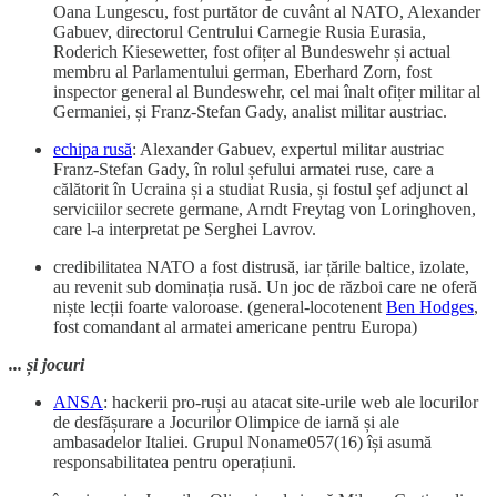
Oana Lungescu, fost purtător de cuvânt al NATO, Alexander
Gabuev, directorul Centrului Carnegie Rusia Eurasia,
Roderich Kiesewetter, fost ofițer al Bundeswehr și actual
membru al Parlamentului german, Eberhard Zorn, fost
inspector general al Bundeswehr, cel mai înalt ofițer militar al
Germaniei, și Franz-Stefan Gady, analist militar austriac.
echipa rusă
: Alexander Gabuev, expertul militar austriac
Franz-Stefan Gady, în rolul șefului armatei ruse, care a
călătorit în Ucraina și a studiat Rusia, și fostul șef adjunct al
serviciilor secrete germane, Arndt Freytag von Loringhoven,
care l-a interpretat pe Serghei Lavrov.
credibilitatea NATO a fost distrusă, iar țările baltice, izolate,
au revenit sub dominația rusă. Un joc de război care ne oferă
niște lecții foarte valoroase. (general-locotenent
Ben Hodges
,
fost comandant al armatei americane pentru Europa)
... și jocuri
ANSA
: hackerii pro-ruși au atacat site-urile web ale locurilor
de desfășurare a Jocurilor Olimpice de iarnă și ale
ambasadelor Italiei. Grupul Noname057(16) își asumă
responsabilitatea pentru operațiuni.