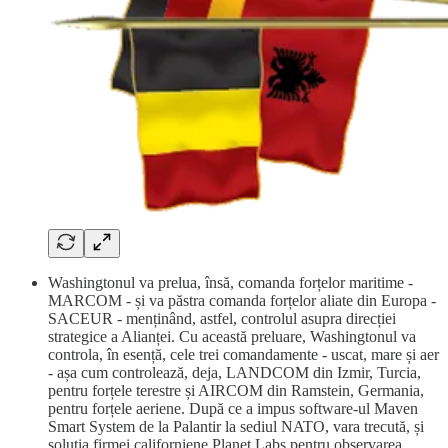
Washingtonul va prelua, însă, comanda forțelor maritime -
MARCOM - și va păstra comanda forțelor aliate din Europa -
SACEUR - menținând, astfel, controlul asupra direcției
strategice a Alianței. Cu această preluare, Washingtonul va
controla, în esență, cele trei comandamente - uscat, mare și aer
- așa cum controlează, deja, LANDCOM din Izmir, Turcia,
pentru forțele terestre și AIRCOM din Ramstein, Germania,
pentru forțele aeriene. După ce a impus software-ul Maven
Smart System de la Palantir la sediul NATO, vara trecută, și
soluția firmei californiene Planet Labs pentru observarea