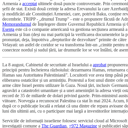
Armenia a
acceptat
ultimele două puncte controversate. Prin ceremoni
șefii de stat. Există două cerințe la adresa Erevanului la care Azerba
și modificări ale Constituției Armeniei, care, potrivit Baku, conține r
decembrie. TRIPP - „drumul Trump” - este o propunere făcută de Adminis
Memorandumul
de Înțelegere dintre Guvernul Republicii Armenia și Gu
Esența
este că o companie americană va gestiona secțiunea armeană 
Armenia și Iran (deși nu mai participă la verificarea documentelor la p
pronunțat, deja, împotriva „drepturilor de dezvoltare” primite de cătr
Velayati: un astfel de coridor se va transforma într-un „cimitir pentr
conecteze nordul și sudul țării, iar drumurile lor se vor întâlni, de as
La 8 august, Cabinetul de securitate al Israelului a
aprobat
propunerea p
principii pentru încheierea războiului: dezarmarea Hamas, returnarea osta
Hamas sau Autoritatea Palestiniană”. Locuitorii vor avea timp până pe 
eliberarea ostaticilor și un armistițiu. Protestul a fost unul dintre cele 
arme către Israel pentru utilizare în Gaza. Nouă țări, inclusiv German
agravări a catastrofei umanitare și a unei amenințări la adresa vieții o
record de 35 de miliarde de dolari privind gazele. Prim-ministrul austr
viitoare. Norvegia a recunoscut Palestina ca stat în mai 2024. Acum, 
după ce o publicație locală a relatat că una dintre ele repara avioane de
luni din ultimii ani, cu o participare mai largă a investitorilor internațio
Serviciile de informații israeliene folosesc serviciul cloud al Microsoft
investigații comune a
The Guardian
,
+972 Magazine
și publicației să