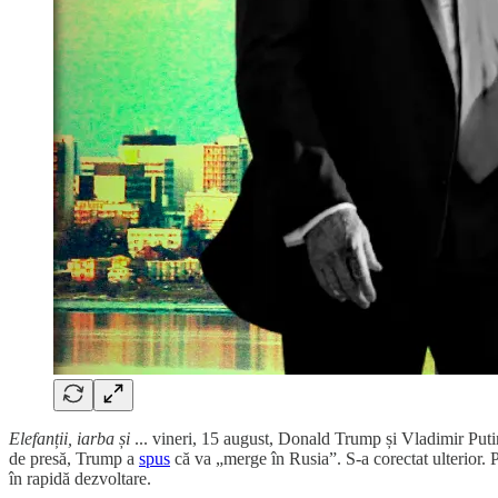
Elefanții, iarba și
... vineri, 15 august, Donald Trump și Vladimir Put
de presă, Trump a
spus
că va „merge în Rusia”. S-a corectat ulterior.
în rapidă dezvoltare.