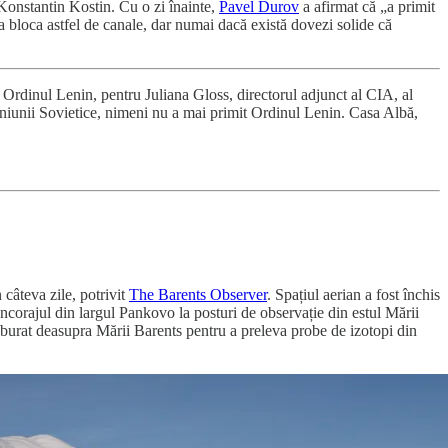
Konstantin Kostin. Cu o zi înainte,
Pavel Durov
a afirmat că „a primit
a bloca astfel de canale, dar numai dacă există dovezi solide că
, Ordinul Lenin, pentru Juliana Gloss, directorul adjunct al CIA, al
 Uniunii Sovietice, nimeni nu a mai primit Ordinul Lenin. Casa Albă,
câteva zile, potrivit
The Barents Observer
. Spațiul aerian a fost închis
ancorajul din largul Pankovo la posturi de observație din estul Mării
urat deasupra Mării Barents pentru a preleva probe de izotopi din