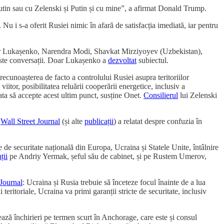
Putin sau cu Zelenski și Putin și cu mine”, a afirmat Donald Trump.
Nu i s-a oferit Rusiei nimic în afară de satisfacția imediată, iar pentru
r Lukașenko, Narendra Modi, Shavkat Mirziyoyev (Uzbekistan),
este conversații. Doar Lukașenko a
dezvoltat
subiectul.
ecunoașterea de facto a controlului Rusiei asupra teritoriilor
iitor, posibilitatea reluării cooperării energetice, inclusiv a
ata să accepte acest ultim punct, susține Onet.
Consilierul
lui Zelenski
t
Wall Street Journal
(și alte
publicații
) a relatat despre confuzia în
me de securitate națională din Europa, Ucraina și Statele Unite, întâlnire
ții
pe Andriy Yermak, șeful său de cabinet, și pe Rustem Umerov,
Journal
: Ucraina și Rusia trebuie să înceteze focul înainte de a lua
 teritoriale, Ucraina va primi garanții stricte de securitate, inclusiv
ează închirieri pe termen scurt în Anchorage, care este și consul