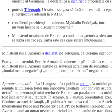
onorific al Germaniei, a declarat că a
închiriat
o proprietate cu ș
potrivit
Telegraph
, Ucraina este gata să facă concesii, să accept
și perspectiva aderării la NATO.
consilierul prezidențial ucrainean, Mykhailo Podolyak, într-un 
nu vom începe să discutăm problema.”
Ministerul ucrainean de Externe a condamnat „retorica ofensato
se luptă sau fac sex, iarba este cea care suferă întotdeauna”.
Ministerul rus al Apărării a
declarat
, pe Telegram, că Ucraina intențion
Potrivit ministerului, Forțele Armate Ucrainene ar plănui să atace „una
Ministerul rus al Apărării susține că serviciul ucrainean de securitate, SB
„fundal media negativ” și „condiții pentru perturbarea” negocierilor.
Aproape un acord
... La 11 august a fost publicat
textul
„Acordului priv
renunțe la utilizarea forței una împotriva celeilalte, vor conveni asupra l
trecută, reprezentanții ministerelor de Externe au parafat textul acord
fost încă semnat sau ratificat. În schimb, la 8 august, președintele a
Conform acestei declarații, „Republica Armenia va colabora cu Statele 
International Peace and Prosperity (TRIPP) pe teritoriul Republicii
Azerbaidjanul au purtat negocieri privind textul tratatului de pace după