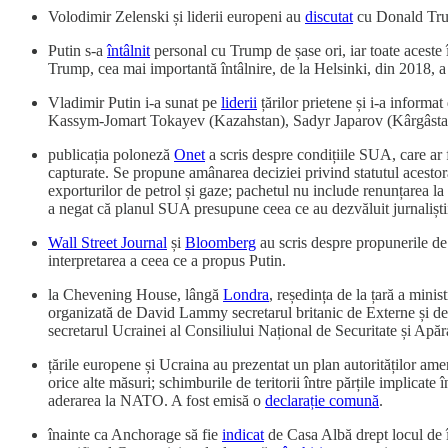
Volodimir Zelenski și liderii europeni au
discutat
cu Donald Trump
Putin s-a
întâlnit
personal cu Trump de șase ori, iar toate aceste î
Trump, cea mai importantă întâlnire, de la Helsinki, din 2018, 
Vladimir Putin i-a sunat pe
liderii
țărilor prietene și i-a informa
Kassym-Jomart Tokayev (Kazahstan), Sadyr Japarov (Kârgâsta
publicația poloneză
Onet
a scris despre condițiile SUA, care ar 
capturate. Se propune amânarea deciziei privind statutul acestora p
exporturilor de petrol și gaze; pachetul nu include renunțarea l
a negat că planul SUA presupune ceea ce au dezvăluit jurnaliști
Wall Street Journal
și
Bloomberg
au scris despre propunerile de 
interpretarea a ceea ce a propus Putin.
la Chevening House, lângă
Londra
, reședința de la țară a minis
organizată de David Lammy secretarul britanic de Externe și de
secretarul Ucrainei al Consiliului Național de Securitate și Apăr
țările europene și Ucraina au prezentat un plan autorităților amer
orice alte măsuri; schimburile de teritorii între părțile implicate
aderarea la NATO. A fost emisă o
declarație comună
.
înainte ca Anchorage să fie
indicat
de Casa Albă drept locul de î