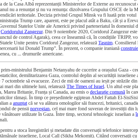
a de la Casa Albă reprezentanții Ministerelor de Externe au recunoscu
idjanul nu a renunțat și nu va renunța: dizolvarea Grupului OSCE de la Mi
evendicări teritoriale. Decizia privind Grupul Minsk va fi luată prin vo
trația Trump care, aparent, este pe placul atât a Baku, cât și a Erevanu
vernul Statelor Unite ale Americii privind parteneriatul în domeniul de
a
Coridorului Zangezur
. Din 9 noiembrie 2020, Coridorul Zangezur este co
unctul de control Agarak), ceea ce înseamnă că, în condițiile TRIPP, vor
e Statele Unite pentru Coridorul Zangezur, relatează
Tasnim
. Consilierul
u mercenarii lui Donald Trump”. În prezent, o companie iraniană
construie
emenea, cu ... drumurile americane.
rim-ministrului Benjamin Netanyahu de cucerire a orașului Gaza - ceea c
ticilor, demilitarizarea Gaza, controlul deplin al securității israeliene a
7 octombrie să evacueze. Zeci de mii de oameni au ieșit pe străzile din 
mai mari din ultimele luni, relatează
The Times of Israel
. Un altul este p
ia, Marea Britanie, Franța și Canada, au emis o
declarație comună
în care
staticilor rămași. În timp ce președintele egiptean Abdel Fattah El-SisiSi
alian a
anunțat
că se va alătura omologilor săi francezi, britanici, canad
fondul de pensii
norvegian
, cel mai mare fond suveran de investiții din l
 vânătoare utilizate în Gaza. Între timp, sectorul tehnologic israelian a
î
nali.
 pentru a stoca înregistrări și metadate din conversații telefonice interc
ptămânale israeliene, Local Call (Sikha Mekomit). Citând conversații cu 