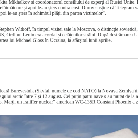
kita Mikhalkov și coordonatorul consiliului de experți al Rusiei Unite, 
defăimătoare și apoi le-au șters contra cost. Durov susține că Telegram v
poi le-au șters în schimbul plății din partea victimelor”.
Stephen Witkoff, în timpul vizitei sale la Moscova, o distincție sovietică
URSS, Ordinul Lenin era acordat și cetățenilor străini. După destrămarea
tea lui Michael Gloss în Ucraina, la sfârșitul lunii aprilie.
nucleară Burevestnik (Skyfal, numele de cod NATO) la Novaya Zemlya în 
gului arctic între 7 și 12 august. Cel puțin patru nave s-au mutat de la 
o. Marți, un „sniffer nuclear” american WC-135R Constant Phoenix a zb