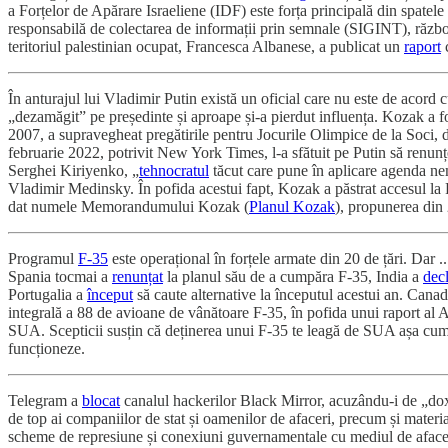
a Forțelor de Apărare Israeliene (IDF) este forța principală din spatele
responsabilă de colectarea de informații prin semnale (SIGINT), războiu
teritoriul palestinian ocupat, Francesca Albanese, a publicat un
raport
c
În anturajul lui Vladimir Putin există un oficial care nu este de acord
„dezamăgit” pe președinte și aproape și-a pierdut influența. Kozak a fos
2007, a supravegheat pregătirile pentru Jocurile Olimpice de la Soci, 
februarie 2022, potrivit New York Times, l-a sfătuit pe Putin să renunțe 
Serghei Kiriyenko, „
tehnocratul
tăcut care pune în aplicare agenda nemi
Vladimir Medinsky. În pofida acestui fapt, Kozak a păstrat accesul la P
dat numele Memorandumului Kozak (
Planul Kozak
), propunerea din 
Programul
F-35
este operațional în forțele armate din 20 de țări. Dar
Spania tocmai a
renunțat
la planul său de a cumpăra F-35, India a
decl
Portugalia a
început
să caute alternative la începutul acestui an. Canad
integrală a 88 de avioane de vânătoare F-35, în pofida unui raport al A
SUA. Scepticii susțin că deținerea unui F-35 te leagă de SUA așa cum de
funcționeze.
Telegram a
blocat
canalul hackerilor Black Mirror, acuzându-i de „doxin
de top ai companiilor de stat și oamenilor de afaceri, precum și material
scheme de represiune și conexiuni guvernamentale cu mediul de afaceri.