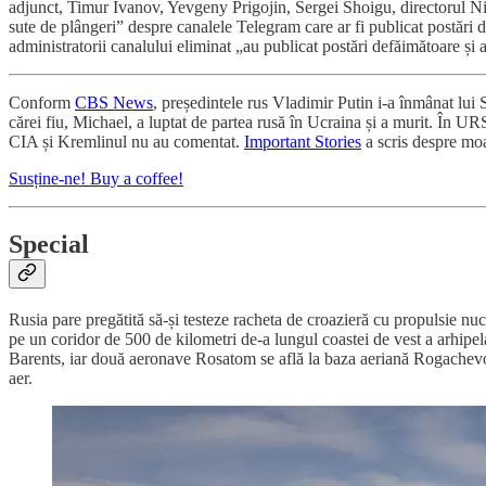
adjunct, Timur Ivanov, Yevgeny Prigojin, Sergei Shoigu, directorul Ni
sute de plângeri” despre canalele Telegram care ar fi publicat postări 
administratorii canalului eliminat „au publicat postări defăimătoare și a
Conform
CBS News
, președintele rus Vladimir Putin i-a înmânat lui 
cărei fiu, Michael, a luptat de partea rusă în Ucraina și a murit. În 
CIA și Kremlinul nu au comentat.
Important Stories
a scris despre moar
Susține-ne! Buy a coffee!
Special
Rusia pare pregătită să-și testeze racheta de croazieră cu propulsie 
pe un coridor de 500 de kilometri de-a lungul coastei de vest a arhipela
Barents, iar două aeronave Rosatom se află la baza aeriană Rogachev
aer.