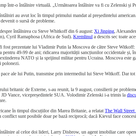
 într-o întâlnire virtuală. „Următoarea întâlnire va fi cu Zelenski și 
ntâlniri au avut loc în timpul primului mandat al președintelui american. 
a devenit o sursă de probleme.
t despre întâlnirea cu Steve Whitkoff din 6 august:
Xi Jinping
, Alexande
n), Cyril Ramaphosa (Africa de Sud).
Kremlinul
a descris sec toate ac
fi fost prezentate lui Vladimir Putin la Moscova de către Steve Witkoff: r
entru 49-99 de ani; ridicarea majorității sancțiunilor occidentale și, în v
a extinderea NATO și la sprijinul militar pentru Ucraina. Moscova este g
i polonezi.
pace ale lui Putin, transmise prin intermediul lui Steve Witkoff. Dar to
trului britanic de Externe, s-au reunit, la 9 august, consilierii pe proble
 JD Vance, vicepreședintele SUA. Volodimir Zelenski i-a trimis la
discu
are.
icane în timpul discuțiilor din Marea Britanie, a relatat
The Wall Street 
 în conflict sunt posibile doar pe bază reciprocă; dacă Kievul face concesii
ntâlnire al celor doi lideri, Larry Disbrow, un agent imobiliar care oper