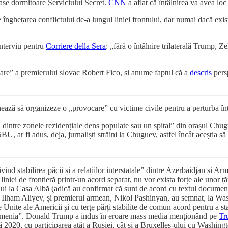
ase dormitoare Serviciului Secret.
CNN
a aflat că întâlnirea va avea l
e înghețarea conflictului de-a lungul liniei frontului, dar numai dacă ex
interviu pentru
Corriere della Sera
: „fără o întâlnire trilaterală Trump, 
are” a premierului slovac Robert Fico, și anume faptul că a
descris
persp
ează să organizeze o „provocare” cu victime civile pentru a perturba înt
 dintre zonele rezidențiale dens populate sau un spital” din orașul Chug
U, ar fi adus, deja, jurnaliști străini la Chuguev, astfel încât aceștia să 
ind stabilirea păcii și a relațiilor interstatale” dintre Azerbaidjan și A
iniei de frontieră printr-un acord separat, nu vor exista forțe ale unor țăr
ului la Casa Albă (adică au confirmat că sunt de acord cu textul documen
zer, Ilham Aliyev, și premierul armean, Nikol Pashinyan, au semnat, la W
Unite ale Americii și cu terțe părți stabilite de comun acord pentru a st
 Armenia”. Donald Trump a indus în eroare mass media menționând pe
Tr
 2020, cu participarea atât a Rusiei, cât și a Bruxelles-ului cu Washingto