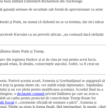
oc la baza militară Elmendorf-Richardson din Anchorage.
istă garanții serioase de securitate sub formă de aprovizionare cu arme
Zelenski și Putin, nu numai că războiul nu se va termina, dar nici măcar
ectivele Kievului cu un proverb african: „nu contează dacă elefanții
âlnirea dintre Putin și Trump.
uev din regiunea Harkov și ar da vina pe ruși pentru acest lucru.
poată relata, în detaliu, consecințele atacului. Astfel, va fi creat un
rmenia. Potrivit acestui acord, Armenia și Azerbaidjanul se angajează să
i terțe la granița dintre ele, vor stabili relații diplomatice. Săptămâna
tului și nu vor pleda pentru modificarea acestuia). Acordul final nu a
ashington, o
declarație comună
privind întâlnirea pe care au avut-o.
abili un cadru pentru proiectul de conectivitate Trump Route for
uth Social
o „ceremonie oficială de semnare a păcii”. Armenia și
nul. Părțile au ajuns la forma finală, fără intermediari, în martie, când