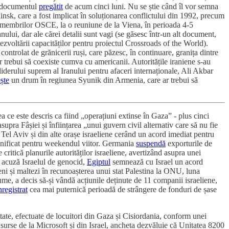
t documentul
pregătit
de acum cinci luni. Nu se știe când îl vor semna
nsk, care a fost implicat în soluționarea conflictului din 1992, precum
tul membrilor OSCE, la o reuniune de la Viena, în perioada 4-5
lui, dar ale cărei detalii sunt vagi (se găsesc într-un alt document,
zvoltării capacităților pentru proiectul Crossroads of the World).
ntrolat de grănicerii ruși, care păzesc, în continuare, granița dintre
 trebui să coexiste cumva cu americanii. Autoritățile iraniene s-au
 liderului suprem al Iranului pentru afaceri internaționale, Ali Akbar
ște
un drum în regiunea Syunik din Armenia, care ar trebui să
e este descris ca fiind „operațiuni extinse în Gaza” - plus cinci
supra Fâșiei și înființarea „unui guvern civil alternativ care să nu fie
Tel Aviv și din alte orașe israeliene cerând un acord imediat pentru
lanificat pentru weekendul viitor. Germania
suspendă
exporturile de
 critică planurile autorităților israeliene, avertizând asupra unei
si acuză Israelul de genocid,
Egiptul
semnează cu Israel un acord
ieni și maltezi în recunoașterea unui stat Palestina la ONU, luna
ume, a decis să-și vândă acțiunile deținute de 11 companii israeliene,
nregistrat
cea mai puternică perioadă de strângere de fonduri de șase
eptate, efectuate de locuitori din Gaza și Cisiordania, conform unei
surse de la Microsoft și din Israel, ancheta dezvăluie că Unitatea 8200