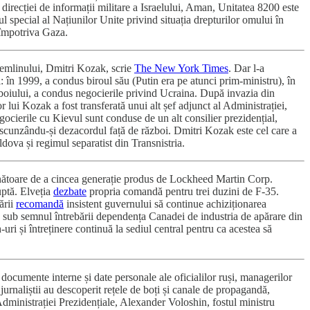
 direcției de informații militare a Israelului, Aman, Unitatea 8200 este
 special al Națiunilor Unite privind situația drepturilor omului în
l împotriva Gaza.
Kremlinului, Dmitri Kozak, scrie
The New York Times
. Dar l-a
i: în 1999, a condus biroul său (Putin era pe atunci prim-ministru), în
zboiului, a condus negocierile privind Ucraina. După invazia din
r lui Kozak a fost transferată unui alt șef adjunct al Administrației,
gocierile cu Kievul sunt conduse de un alt consilier prezidențial,
eascunzându-și dezacordul față de război. Dmitri Kozak este cel care a
dova și regimul separatist din Transnistria.
 vânătoare de a cincea generație produs de Lockheed Martin Corp.
uptă. Elveția
dezbate
propria comandă pentru trei duzini de F-35.
ării
recomandă
insistent guvernului să continue achiziționarea
us sub semnul întrebării dependența Canadei de industria de apărare din
i și întreținere continuă la sediul central pentru ca acestea să
documente interne și date personale ale oficialilor ruși, managerilor
jurnaliștii au descoperit rețele de boți și canale de propagandă,
dministrației Prezidențiale, Alexander Voloshin, fostul ministru