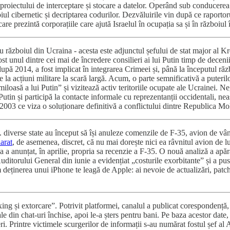
 proiectului de interceptare și stocare a datelor. Operând sub conducerea
l cibernetic și decriptarea codurilor. Dezvăluirile vin după ce raportorul
are prezintă corporațiile care ajută Israelul în ocupația sa și în războiu
 cu războiul din Ucraina - acesta este adjunctul șefului de stat major al 
t unul dintre cei mai de încredere consilieri ai lui Putin timp de deceni
după 2014, a fost implicat în integrarea Crimeei și, până la începutul ră
la acțiuni militare la scară largă. Acum, o parte semnificativă a puterilo
loasă a lui Putin” și vizitează activ teritoriile ocupate ale Ucrainei. Ne
utin și participă la contacte informale cu reprezentanții occidentali, n
2003 ce viza o soluționare definitivă a conflictului dintre Republica Mol
 ... diverse state au început să își anuleze comenzile de F-35, avion de
arat
, de asemenea, discret, că nu mai dorește nici ea râvnitul avion de l
a a anunțat, în aprilie, propria sa recenzie a F-35. O nouă analiză a apăr
uditorului General din iunie a evidențiat „costurile exorbitante” și a p
ținerea unui iPhone te leagă de Apple: ai nevoie de actualizări, patch-ur
g și extorcare”. Potrivit platformei, canalul a publicat corespondență, 
e din chat-uri închise, apoi le-a șters pentru bani. Pe baza acestor date, 
 Printre victimele scurgerilor de informații s-au numărat fostul șef al A