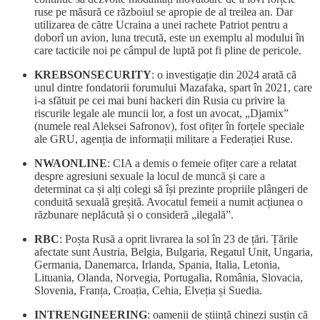
ruse pe măsură ce războiul se apropie de al treilea an. Dar
utilizarea de către Ucraina a unei rachete Patriot pentru a
doborî un avion, luna trecută, este un exemplu al modului în
care tacticile noi pe câmpul de luptă pot fi pline de pericole.
KREBSONSECURITY
: o investigație din 2024 arată că
unul dintre fondatorii forumului Mazafaka, spart în 2021, care
i-a sfătuit pe cei mai buni hackeri din Rusia cu privire la
riscurile legale ale muncii lor, a fost un avocat, „Djamix”
(numele real Aleksei Safronov), fost ofițer în forțele speciale
ale GRU, agenția de informații militare a Federației Ruse.
NWAONLINE
: CIA a demis o femeie ofițer care a relatat
despre agresiuni sexuale la locul de muncă și care a
determinat ca și alți colegi să își prezinte propriile plângeri de
conduită sexuală greșită. Avocatul femeii a numit acțiunea o
răzbunare neplăcută și o consideră „ilegală”.
RBC
: Poșta Rusă a oprit livrarea la sol în 23 de țări. Țările
afectate sunt Austria, Belgia, Bulgaria, Regatul Unit, Ungaria,
Germania, Danemarca, Irlanda, Spania, Italia, Letonia,
Lituania, Olanda, Norvegia, Portugalia, România, Slovacia,
Slovenia, Franța, Croația, Cehia, Elveția și Suedia.
INTRENGINEERING
: oamenii de știință chinezi susțin că