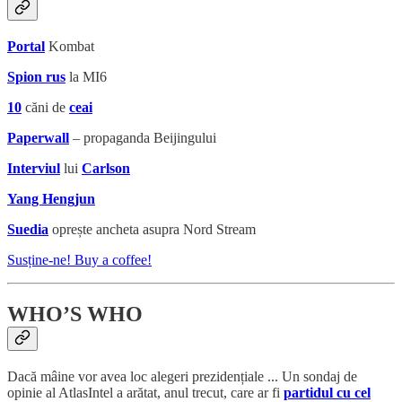
Portal
Kombat
Spion rus
la MI6
10
căni de
ceai
Paperwall
– propaganda Beijingului
Interviul
lui
Carlson
Yang Hengjun
Suedia
oprește ancheta asupra Nord Stream
Susține-ne! Buy a coffee!
WHO’S WHO
Dacă mâine vor avea loc alegeri prezidențiale ... Un sondaj de
opinie al AtlasIntel a arătat, anul trecut, care ar fi
partidul cu cel