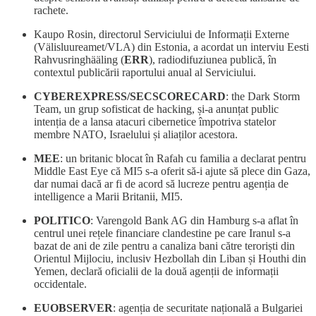
rachete.
Kaupo Rosin, directorul Serviciului de Informații Externe
(Välisluureamet/VLA) din Estonia, a acordat un interviu Eesti
Rahvusringhääling (
ERR
), radiodifuziunea publică, în
contextul publicării raportului anual al Serviciului.
CYBEREXPRESS/SECSCORECARD
: the Dark Storm
Team, un grup sofisticat de hacking, și-a anunțat public
intenția de a lansa atacuri cibernetice împotriva statelor
membre NATO, Israelului și aliaților acestora.
MEE
: un britanic blocat în Rafah cu familia a declarat pentru
Middle East Eye că MI5 s-a oferit să-i ajute să plece din Gaza,
dar numai dacă ar fi de acord să lucreze pentru agenția de
intelligence a Marii Britanii, MI5.
POLITICO
: Varengold Bank AG din Hamburg s-a aflat în
centrul unei rețele financiare clandestine pe care Iranul s-a
bazat de ani de zile pentru a canaliza bani către teroriști din
Orientul Mijlociu, inclusiv Hezbollah din Liban și Houthi din
Yemen, declară oficialii de la două agenții de informații
occidentale.
EUOBSERVER
: agenția de securitate națională a Bulgariei