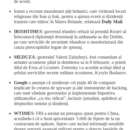
de acord.
Iranul a recrutat musulmani șiiți britanici, care vizitează locuri
religioase din Iran și Irak, pentru a spiona evreii și dizidenții
iranieni care trăiesc în Marea Britanie, relatează
Daily Mail
.
IRISHTIMES
: guvernul irlandez refuză să permită Rusiei să
înlocuiască diplomații desemnați la ambasada sa din Dublin,
pe care serviciile de securitate irlandeze o monitorizează din
cauza preocupărilor legate de spionaj.
MEDUZA
: generalul Valerii Zaluzhnyi, fost comandant al
armatei ucrainene până la demiterea sa la 8 februarie, a primit
titlul de Erou al Ucrainei. Zelensky i-a acordat același titlul și
șefului serviciilor secrete militare ucrainene, Kyrylo Budanov.
Google
a anunțat că urmărește cel puțin 40 de companii
implicate în crearea de spyware și alte instrumente de hacking,
care sunt vândute guvernelor și implementate împotriva
utilizatorilor „cu risc ridicat”, inclusiv jurnaliști, apărători ai
drepturilor omului și dizidenți.
WTIMES
: FBI a arestat un presupus spion pentru China,
acuzându-l că a furat aproximativ 3.600 de fișiere de la un
contractant de apărare, fișiere care includ informații sensibile
despre senzorii avansați utilizați pentru a detecta lansările de