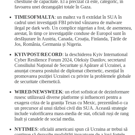
chestiune de capacitate. El a precizat că este, categoric, în
favoarea unei dezangajări totale în Gaza.
TIMESOFMALTA
: un maltez va fi extrădat în SUA în
cadrul unei investigații FBI privind vânzarea de malware
ilegal pe dark web. Un complice nigerian a fost, de asemenea,
arestat, în timp ce investigațiile conduse de Europol sunt în
desfășurare în Austria, Canada, Croația, Finlanda, Țările de
Jos, România, Germania și Nigeria.
KYIVPOST/RECORD
: la deschiderea Kyiv International
Cyber Resilience Forum 2024, Oleksiy Danilov, secretarul
Consiliului Național de Securitate și Apărare al Ucrainei, a
anunțat crearea postului de diplomat cibernetic, esențial în
promovarea poziției Ucrainei cu privire la problemele globale
de securitate cibernetică.
WIRED/NEWSWEEK
: un efort sofisticat de dezinformare
rusesc utilizează diverse platforme și influenceri pentru a
exagera criza de la granița Texas cu Mexic, prezentând-o ca
un precursor al unui război civil din SUA. Această strategie
include valorificarea mass-media de stat, oficiali ruși de rang
înalt și canalele de social media.
NYTIMES
: oficialii americani spun că Ucraina ar trebui să
continue să dezvolte modalități inovatoare de a lovi forțele