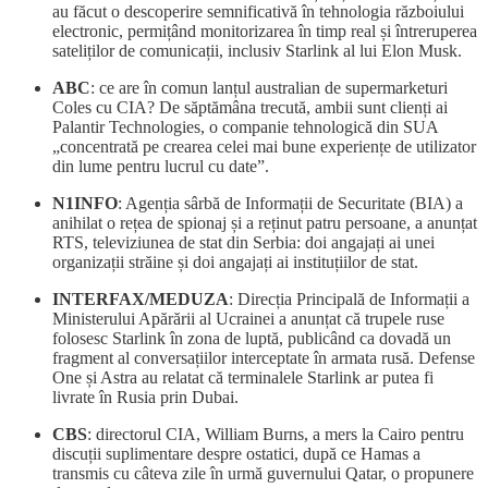
au făcut o descoperire semnificativă în tehnologia războiului
electronic, permițând monitorizarea în timp real și întreruperea
sateliților de comunicații, inclusiv Starlink al lui Elon Musk.
ABC
: ce are în comun lanțul australian de supermarketuri
Coles cu CIA? De săptămâna trecută, ambii sunt clienți ai
Palantir Technologies, o companie tehnologică din SUA
„concentrată pe crearea celei mai bune experiențe de utilizator
din lume pentru lucrul cu date”.
N1INFO
: Agenția sârbă de Informații de Securitate (BIA) a
anihilat o rețea de spionaj și a reținut patru persoane, a anunțat
RTS, televiziunea de stat din Serbia: doi angajați ai unei
organizații străine și doi angajați ai instituțiilor de stat.
INTERFAX/MEDUZA
: Direcția Principală de Informații a
Ministerului Apărării al Ucrainei a anunțat că trupele ruse
folosesc Starlink în zona de luptă, publicând ca dovadă un
fragment al conversațiilor interceptate în armata rusă. Defense
One și Astra au relatat că terminalele Starlink ar putea fi
livrate în Rusia prin Dubai.
CBS
: directorul CIA, William Burns, a mers la Cairo pentru
discuții suplimentare despre ostatici, după ce Hamas a
transmis cu câteva zile în urmă guvernului Qatar, o propunere