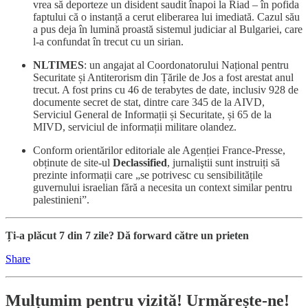
vrea să deporteze un disident saudit înapoi la Riad – în pofida
faptului că o instanță a cerut eliberarea lui imediată. Cazul său
a pus deja în lumină proastă sistemul judiciar al Bulgariei, care
l-a confundat în trecut cu un sirian.
NLTIMES
: un angajat al Coordonatorului Național pentru
Securitate și Antiterorism din Țările de Jos a fost arestat anul
trecut. A fost prins cu 46 de terabytes de date, inclusiv 928 de
documente secret de stat, dintre care 345 de la AIVD,
Serviciul General de Informații și Securitate, și 65 de la
MIVD, serviciul de informații militare olandez.
Conform orientărilor editoriale ale Agenției France-Presse,
obținute de site-ul
Declassified
, jurnaliştii sunt instruiți să
prezinte informații care „se potrivesc cu sensibilitățile
guvernului israelian fără a necesita un context similar pentru
palestinieni”.
Ți-a plăcut 7 din 7 zile? Dă forward către un prieten
Share
Mulțumim pentru vizită! Urmărește-ne!