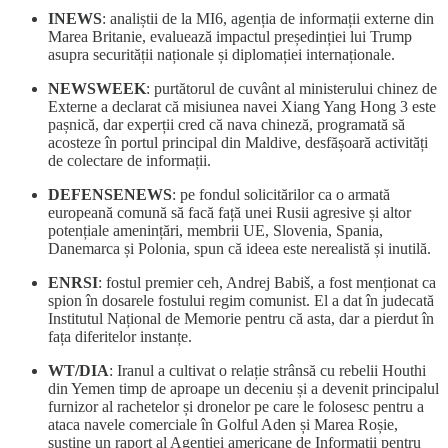
INEWS
: analiștii de la MI6, agenția de informații externe din
Marea Britanie, evaluează impactul președinției lui Trump
asupra securității naționale și diplomației internaționale.
NEWSWEEK
: purtătorul de cuvânt al ministerului chinez de
Externe a declarat că misiunea navei Xiang Yang Hong 3 este
pașnică, dar experții cred că nava chineză, programată să
acosteze în portul principal din Maldive, desfășoară activități
de colectare de informații.
DEFENSENEWS
: pe fondul solicitărilor ca o armată
europeană comună să facă față unei Rusii agresive și altor
potențiale amenințări, membrii UE, Slovenia, Spania,
Danemarca și Polonia, spun că ideea este nerealistă și inutilă.
ENRSI
: fostul premier ceh, Andrej Babiš, a fost menționat ca
spion în dosarele fostului regim comunist. El a dat în judecată
Institutul Național de Memorie pentru că asta, dar a pierdut în
fața diferitelor instanțe.
WT/DIA
: Iranul a cultivat o relație strânsă cu rebelii Houthi
din Yemen timp de aproape un deceniu și a devenit principalul
furnizor al rachetelor și dronelor pe care le folosesc pentru a
ataca navele comerciale în Golful Aden și Marea Roșie,
susține un raport al Agenției americane de Informații pentru