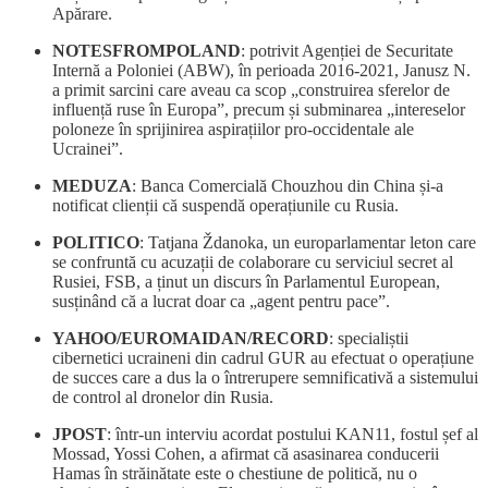
Apărare.
NOTESFROMPOLAND
: potrivit Agenției de Securitate
Internă a Poloniei (ABW), în perioada 2016-2021, Janusz N.
a primit sarcini care aveau ca scop „construirea sferelor de
influență ruse în Europa”, precum și subminarea „intereselor
poloneze în sprijinirea aspirațiilor pro-occidentale ale
Ucrainei”.
MEDUZA
: Banca Comercială Chouzhou din China și-a
notificat clienții că suspendă operațiunile cu Rusia.
POLITICO
: Tatjana Ždanoka, un europarlamentar leton care
se confruntă cu acuzații de colaborare cu serviciul secret al
Rusiei, FSB, a ținut un discurs în Parlamentul European,
susținând că a lucrat doar ca „agent pentru pace”.
YAHOO/EUROMAIDAN/RECORD
: specialiștii
cibernetici ucraineni din cadrul GUR au efectuat o operațiune
de succes care a dus la o întrerupere semnificativă a sistemului
de control al dronelor din Rusia.
JPOST
: într-un interviu acordat postului KAN11, fostul șef al
Mossad, Yossi Cohen, a afirmat că asasinarea conducerii
Hamas în străinătate este o chestiune de politică, nu o