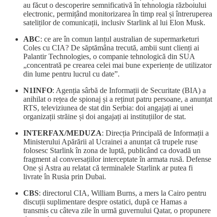
au făcut o descoperire semnificativă în tehnologia războiului
electronic, permițând monitorizarea în timp real și întreruperea
sateliților de comunicații, inclusiv Starlink al lui Elon Musk.
ABC
: ce are în comun lanțul australian de supermarketuri
Coles cu CIA? De săptămâna trecută, ambii sunt clienți ai
Palantir Technologies, o companie tehnologică din SUA
„concentrată pe crearea celei mai bune experiențe de utilizator
din lume pentru lucrul cu date”.
N1INFO
: Agenția sârbă de Informații de Securitate (BIA) a
anihilat o rețea de spionaj și a reținut patru persoane, a anunțat
RTS, televiziunea de stat din Serbia: doi angajați ai unei
organizații străine și doi angajați ai instituțiilor de stat.
INTERFAX/MEDUZA
: Direcția Principală de Informații a
Ministerului Apărării al Ucrainei a anunțat că trupele ruse
folosesc Starlink în zona de luptă, publicând ca dovadă un
fragment al conversațiilor interceptate în armata rusă. Defense
One și Astra au relatat că terminalele Starlink ar putea fi
livrate în Rusia prin Dubai.
CBS
: directorul CIA, William Burns, a mers la Cairo pentru
discuții suplimentare despre ostatici, după ce Hamas a
transmis cu câteva zile în urmă guvernului Qatar, o propunere