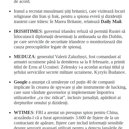
de acord.
Iranul a recrutat musulmani șiiți britanici, care vizitează locuri
religioase din Iran și Irak, pentru a spiona evreii și dizidenții
iranieni care trăiesc în Marea Britanie, relatează
Daily Mail
.
IRISHTIMES
: guvernul irlandez refuză să permită Rusiei să
înlocuiască diplomații desemnați la ambasada sa din Dublin,
pe care serviciile de securitate irlandeze o monitorizează din
cauza preocupărilor legate de spionaj.
MEDUZA
: generalul Valerii Zaluzhnyi, fost comandant al
armatei ucrainene până la demiterea sa la 8 februarie, a primit
titlul de Erou al Ucrainei. Zelensky i-a acordat același titlul și
șefului serviciilor secrete militare ucrainene, Kyrylo Budanov.
Google
a anunțat că urmărește cel puțin 40 de companii
implicate în crearea de spyware și alte instrumente de hacking,
care sunt vândute guvernelor și implementate împotriva
utilizatorilor „cu risc ridicat”, inclusiv jurnaliști, apărători ai
drepturilor omului și dizidenți.
WTIMES
: FBI a arestat un presupus spion pentru China,
acuzându-l că a furat aproximativ 3.600 de fișiere de la un
contractant de apărare, fișiere care includ informații sensibile
despre senzorii avansați utilizați pentru a detecta lansările de