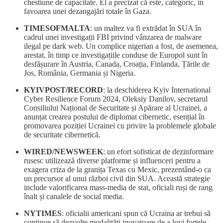
chestiune de capacitate. El a precizat că este, categoric, în
favoarea unei dezangajări totale în Gaza.
TIMESOFMALTA
: un maltez va fi extrădat în SUA în
cadrul unei investigații FBI privind vânzarea de malware
ilegal pe dark web. Un complice nigerian a fost, de asemenea,
arestat, în timp ce investigațiile conduse de Europol sunt în
desfășurare în Austria, Canada, Croația, Finlanda, Țările de
Jos, România, Germania și Nigeria.
KYIVPOST/RECORD
: la deschiderea Kyiv International
Cyber Resilience Forum 2024, Oleksiy Danilov, secretarul
Consiliului Național de Securitate și Apărare al Ucrainei, a
anunțat crearea postului de diplomat cibernetic, esențial în
promovarea poziției Ucrainei cu privire la problemele globale
de securitate cibernetică.
WIRED/NEWSWEEK
: un efort sofisticat de dezinformare
rusesc utilizează diverse platforme și influenceri pentru a
exagera criza de la granița Texas cu Mexic, prezentând-o ca
un precursor al unui război civil din SUA. Această strategie
include valorificarea mass-media de stat, oficiali ruși de rang
înalt și canalele de social media.
NYTIMES
: oficialii americani spun că Ucraina ar trebui să
continue să dezvolte modalități inovatoare de a lovi forțele