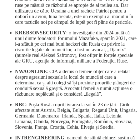
ruse pe măsură ce războiul se apropie de al treilea an. Dar
utilizarea de către Ucraina a unei rachete Patriot pentru a
doborî un avion, luna trecută, este un exemplu al modului în
care tacticile noi pe câmpul de luptă pot fi pline de pericole.
KREBSONSECURITY
: o investigație din 2024 arată că
unul dintre fondatorii forumului Mazafaka, spart în 2021, care
i-a sfătuit pe cei mai buni hackeri din Rusia cu privire la
riscurile legale ale muncii lor, a fost un avocat, „Djamix”
(numele real Aleksei Safronov), fost ofițer în forțele speciale
ale GRU, agenția de informații militare a Federației Ruse.
NWAONLINE
: CIA a demis o femeie ofițer care a relatat
despre agresiuni sexuale la locul de muncă și care a
determinat ca și alți colegi să își prezinte propriile plângeri de
conduită sexuală greșită. Avocatul femeii a numit acțiunea o
răzbunare neplăcută și o consideră „ilegală”.
RBC
: Poșta Rusă a oprit livrarea la sol în 23 de țări. Țările
afectate sunt Austria, Belgia, Bulgaria, Regatul Unit, Ungaria,
Germania, Danemarca, Irlanda, Spania, Italia, Letonia,
Lituania, Olanda, Norvegia, Portugalia, România, Slovacia,
Slovenia, Franța, Croația, Cehia, Elveția și Suedia.
INTRENGINEERING
: oamenii de știință chinezi susțin că