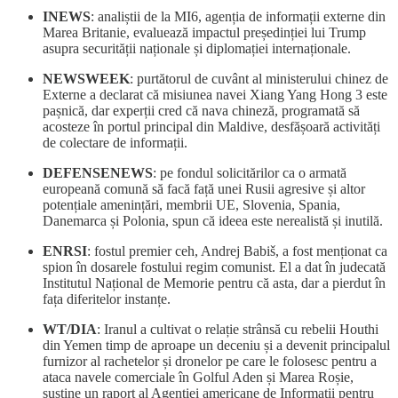
INEWS
: analiștii de la MI6, agenția de informații externe din
Marea Britanie, evaluează impactul președinției lui Trump
asupra securității naționale și diplomației internaționale.
NEWSWEEK
: purtătorul de cuvânt al ministerului chinez de
Externe a declarat că misiunea navei Xiang Yang Hong 3 este
pașnică, dar experții cred că nava chineză, programată să
acosteze în portul principal din Maldive, desfășoară activități
de colectare de informații.
DEFENSENEWS
: pe fondul solicitărilor ca o armată
europeană comună să facă față unei Rusii agresive și altor
potențiale amenințări, membrii UE, Slovenia, Spania,
Danemarca și Polonia, spun că ideea este nerealistă și inutilă.
ENRSI
: fostul premier ceh, Andrej Babiš, a fost menționat ca
spion în dosarele fostului regim comunist. El a dat în judecată
Institutul Național de Memorie pentru că asta, dar a pierdut în
fața diferitelor instanțe.
WT/DIA
: Iranul a cultivat o relație strânsă cu rebelii Houthi
din Yemen timp de aproape un deceniu și a devenit principalul
furnizor al rachetelor și dronelor pe care le folosesc pentru a
ataca navele comerciale în Golful Aden și Marea Roșie,
susține un raport al Agenției americane de Informații pentru