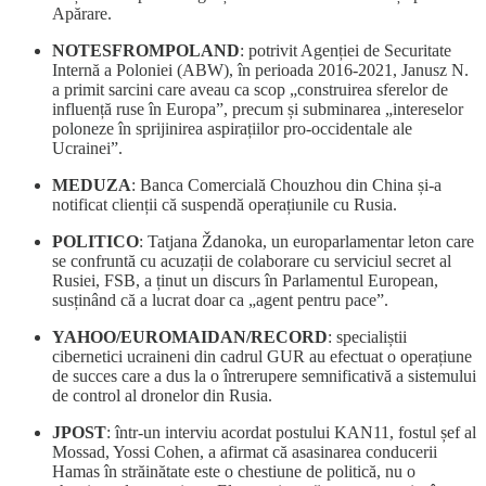
Apărare.
NOTESFROMPOLAND
: potrivit Agenției de Securitate
Internă a Poloniei (ABW), în perioada 2016-2021, Janusz N.
a primit sarcini care aveau ca scop „construirea sferelor de
influență ruse în Europa”, precum și subminarea „intereselor
poloneze în sprijinirea aspirațiilor pro-occidentale ale
Ucrainei”.
MEDUZA
: Banca Comercială Chouzhou din China și-a
notificat clienții că suspendă operațiunile cu Rusia.
POLITICO
: Tatjana Ždanoka, un europarlamentar leton care
se confruntă cu acuzații de colaborare cu serviciul secret al
Rusiei, FSB, a ținut un discurs în Parlamentul European,
susținând că a lucrat doar ca „agent pentru pace”.
YAHOO/EUROMAIDAN/RECORD
: specialiștii
cibernetici ucraineni din cadrul GUR au efectuat o operațiune
de succes care a dus la o întrerupere semnificativă a sistemului
de control al dronelor din Rusia.
JPOST
: într-un interviu acordat postului KAN11, fostul șef al
Mossad, Yossi Cohen, a afirmat că asasinarea conducerii
Hamas în străinătate este o chestiune de politică, nu o