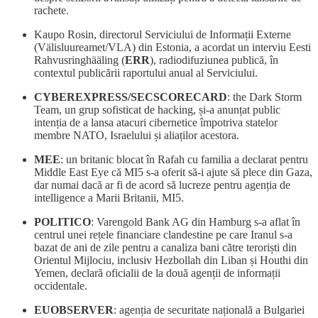
rachete.
Kaupo Rosin, directorul Serviciului de Informații Externe
(Välisluureamet/VLA) din Estonia, a acordat un interviu Eesti
Rahvusringhääling (
ERR
), radiodifuziunea publică, în
contextul publicării raportului anual al Serviciului.
CYBEREXPRESS/SECSCORECARD
: the Dark Storm
Team, un grup sofisticat de hacking, și-a anunțat public
intenția de a lansa atacuri cibernetice împotriva statelor
membre NATO, Israelului și aliaților acestora.
MEE
: un britanic blocat în Rafah cu familia a declarat pentru
Middle East Eye că MI5 s-a oferit să-i ajute să plece din Gaza,
dar numai dacă ar fi de acord să lucreze pentru agenția de
intelligence a Marii Britanii, MI5.
POLITICO
: Varengold Bank AG din Hamburg s-a aflat în
centrul unei rețele financiare clandestine pe care Iranul s-a
bazat de ani de zile pentru a canaliza bani către teroriști din
Orientul Mijlociu, inclusiv Hezbollah din Liban și Houthi din
Yemen, declară oficialii de la două agenții de informații
occidentale.
EUOBSERVER
: agenția de securitate națională a Bulgariei