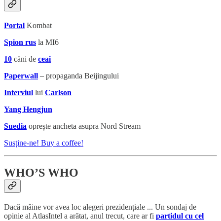
Portal
Kombat
Spion rus
la MI6
10
căni de
ceai
Paperwall
– propaganda Beijingului
Interviul
lui
Carlson
Yang Hengjun
Suedia
oprește ancheta asupra Nord Stream
Susține-ne! Buy a coffee!
WHO’S WHO
Dacă mâine vor avea loc alegeri prezidențiale ... Un sondaj de
opinie al AtlasIntel a arătat, anul trecut, care ar fi
partidul cu cel