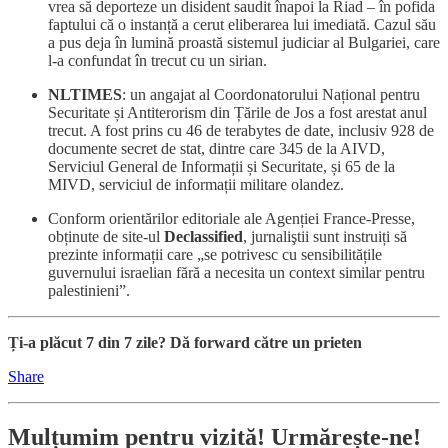
vrea să deporteze un disident saudit înapoi la Riad – în pofida
faptului că o instanță a cerut eliberarea lui imediată. Cazul său
a pus deja în lumină proastă sistemul judiciar al Bulgariei, care
l-a confundat în trecut cu un sirian.
NLTIMES
: un angajat al Coordonatorului Național pentru
Securitate și Antiterorism din Țările de Jos a fost arestat anul
trecut. A fost prins cu 46 de terabytes de date, inclusiv 928 de
documente secret de stat, dintre care 345 de la AIVD,
Serviciul General de Informații și Securitate, și 65 de la
MIVD, serviciul de informații militare olandez.
Conform orientărilor editoriale ale Agenției France-Presse,
obținute de site-ul
Declassified
, jurnaliştii sunt instruiți să
prezinte informații care „se potrivesc cu sensibilitățile
guvernului israelian fără a necesita un context similar pentru
palestinieni”.
Ți-a plăcut 7 din 7 zile? Dă forward către un prieten
Share
Mulțumim pentru vizită! Urmărește-ne!