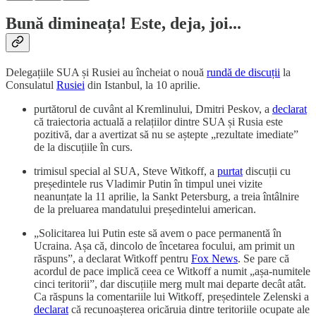
Bună dimineața! Este, deja, joi...
Delegațiile SUA și Rusiei au încheiat o nouă
rundă de discuții
la
Consulatul
Rusiei
din Istanbul, la 10 aprilie.
purtătorul de cuvânt al Kremlinului, Dmitri Peskov, a
declarat
că traiectoria actuală a relațiilor dintre SUA și Rusia este
pozitivă, dar a avertizat să nu se aștepte „rezultate imediate”
de la discuțiile în curs.
trimisul special al SUA, Steve Witkoff, a
purtat
discuții cu
președintele rus Vladimir Putin în timpul unei vizite
neanunțate la 11 aprilie, la Sankt Petersburg, a treia întâlnire
de la preluarea mandatului președintelui american.
„Solicitarea lui Putin este să avem o pace permanentă în
Ucraina. Așa că, dincolo de încetarea focului, am primit un
răspuns”, a declarat Witkoff pentru
Fox News
. Se pare că
acordul de pace implică ceea ce Witkoff a numit „așa-numitele
cinci teritorii”, dar discuțiile merg mult mai departe decât atât.
Ca răspuns la comentariile lui Witkoff, președintele Zelenski a
declarat
că recunoașterea oricăruia dintre teritoriile ocupate ale