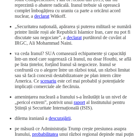
reprezintă o abatere radicală. Iranul trebuie să oprească
complet îmbogățirea cu uraniu ca parte a oricărui acord
nuclear, a
declarat
Witkoff.
„Securitatea națională, apărarea și puterea militară se numără
printre liniile roșii ale Republicii Islamice Iran, care nu pot fi
discutate sau negociate”, a
declarat
purtătorul de cuvânt al
IRGC, Ali Mohammad Naini.
va ceda Iranul? SUA comasează echipamente și capacități
într-un mod care sugerează că Iranul, nu doar Houthi, se află
pe lista țintelor, forțând Iranul să negocieze. Iranul se
confruntă cu o alegere între un război total, un război limitat
sau să facă concesii destabilizatoare pe plan intern către
America. Ce
scenariu
este cel mai probabil și potențialele
implicații comerciale ale fiecăruia.
amenințarea nucleară a Iranului s-a înrăutățit la un nivel de
„pericol extrem”, potrivit unui
raport
al Institutului pentru
Știință și Securitate Internațională (ISIS).
dilema iraniană a
descurajării
.
pe măsură ce Administrația Trump crește presiunea asupra
Iranului,
probabilitatea
unui război regional depinde mai puțin