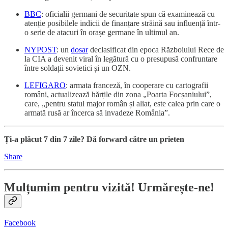
BBC
: oficialii germani de securitate spun că examinează cu
atenție posibilele indicii de finanțare străină sau influență într-
o serie de atacuri în orașe germane în ultimul an.
NYPOST
: un
dosar
declasificat din epoca Războiului Rece de
la CIA a devenit viral în legătură cu o presupusă confruntare
între soldații sovietici și un OZN.
LEFIGARO
: armata franceză, în cooperare cu cartografii
români, actualizează hărțile din zona „Poarta Focșaniului”,
care, „pentru statul major român și aliat, este calea prin care o
armată rusă ar încerca să invadeze România”.
Ți-a plăcut 7 din 7 zile? Dă forward către un prieten
Share
Mulțumim pentru vizită! Urmărește-ne!
Facebook