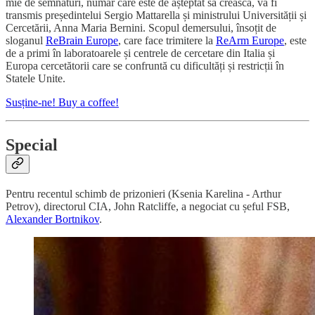
mie de semnături, număr care este de așteptat să crească, va fi
transmis președintelui Sergio Mattarella și ministrului Universității și
Cercetării, Anna Maria Bernini. Scopul demersului, însoțit de
sloganul
ReBrain Europe
, care face trimitere la
ReArm Europe
, este
de a primi în laboratoarele și centrele de cercetare din Italia și
Europa cercetătorii care se confruntă cu dificultăți și restricții în
Statele Unite.
Susține-ne! Buy a coffee!
Special
Pentru recentul schimb de prizonieri (Ksenia Karelina - Arthur
Petrov), directorul CIA, John Ratcliffe, a negociat cu șeful FSB,
Alexander Bortnikov
.