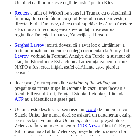
Ucrainei ca fiind rus este o „linie roșie” pentru Kiev.
Reuters
a aflat că Witkoff i-a spus lui Trump, cu o săptămână
în urmă, după o întâlnire cu șeful Fondului rus de investiții
directe, Kirill Dmitriev, că cea mai rapidă cale către o încetare
a focului ar fi recunoașterea suveranității ruse asupra
regiunilor Donețk, Luhansk, Zaporijia și Herson.
Serghei Lavrov
: există dovezi că a avut loc o „întâlnire” a
forțelor armate ucrainene cu colegii occidentali la Sumy. Tot
Lavrov
, vorbind la Forumul Antalya din Turcia, a susținut că
sfârșitul Blocului de Est a eliminat amenințarea pentru care
NATO a fost creat inițial, astfel că Alianța „și-a pierdut
sensul”.
doar șase ţări europene din
coalition of the willing
sunt
pregătite să trimită trupe în Ucraina în cazul unei încetări a
focului: Regatul Unit, Franța, Estonia, Letonia și Lituania.
AFP
nu a identificat a șasea țară.
Ucraina este deschisă să semneze un
acord
de minereuri cu
Statele Unite, dar numai dacă se asigură un parteneriat egal și
se respectă suveranitatea Ucrainei, a declarat președintele
Zelensky. Într-un interviu pentru
CBS News
, filmat în Kryvyi
Rih, orașul natal al lui Zelensky, președintele ucrainean l-a