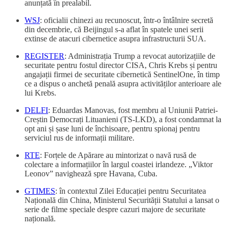
anunțată în prealabil.
WSJ
: oficialii chinezi au recunoscut, într-o întâlnire secretă
din decembrie, că Beijingul s-a aflat în spatele unei serii
extinse de atacuri cibernetice asupra infrastructurii SUA.
REGISTER
: Administrația Trump a revocat autorizațiile de
securitate pentru fostul director CISA, Chris Krebs și pentru
angajații firmei de securitate cibernetică SentinelOne, în timp
ce a dispus o anchetă penală asupra activităților anterioare ale
lui Krebs.
DELFI
: Eduardas Manovas, fost membru al Uniunii Patriei-
Creștin Democrați Lituanieni (TS-LKD), a fost condamnat la
opt ani și șase luni de închisoare, pentru spionaj pentru
serviciul rus de informații militare.
RTE
: Forțele de Apărare au mintorizat o navă rusă de
colectare a informațiilor în largul coastei irlandeze. „Viktor
Leonov” navighează spre Havana, Cuba.
GTIMES
: în contextul Zilei Educației pentru Securitatea
Națională din China, Ministerul Securității Statului a lansat o
serie de filme speciale despre cazuri majore de securitate
națională.