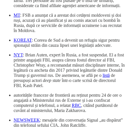
Iarnă. Trei persoane au fost plasate pe o listă de urmăriți,
considerate ca fiind afiliate agenției americane de informații.
MT
: FSB a anunțat că a arestat doi cetățeni moldoveni și doi
ruși, acuzați că au planificat și au comis atacuri cu bombă în
Rusia, după ce serviciile de informații ucrainene i-au recrutat
în Moldova.
KOREAT
: Coreea de Sud a devenit un refugiu sigur pentru
spionajul străin din cauza lipsei unei legislații adecvate.
NYT
: Brian Auten, expert în Rusia, a fost suspendat. El a fost
printre angajații FBI, asupra cărora fostul director al FBI,
Christopher Wray, a recomandat măsuri disciplinare interne, în
legătură cu ancheta din 2017 privind legăturile dintre Donald
Trump și guvernul rus. De asemenea, se află pe o
listă
de
presupuși actori
deep state
într-o carte scrisă de directorul
FBI, Kash Patel.
autoritățile franceze de frontieră au reținut pentru 24 de ore o
angajată a Ministerului rus de Externe și i-au confiscat
computerul și telefonul, a relatat
RBC
, citând purtătorul de
cuvânt al ministerului, Maria Zakharova.
NEWSWEEK
: mesajele din conversația Signal „au dispărut”
din telefonul șefului CIA, John Ratcliffe.