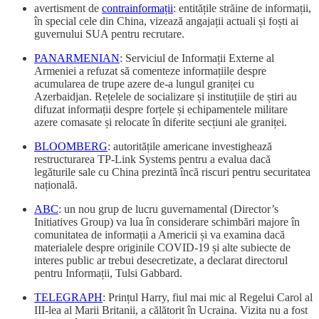
avertisment de
contrainformații
: entitățile străine de informații,
în special cele din China, vizează angajații actuali și foști ai
guvernului SUA pentru recrutare.
PANARMENIAN
: Serviciul de Informații Externe al
Armeniei a refuzat să comenteze informațiile despre
acumularea de trupe azere de-a lungul graniței cu
Azerbaidjan. Rețelele de socializare și instituțiile de știri au
difuzat informații despre forțele și echipamentele militare
azere comasate și relocate în diferite secțiuni ale graniței.
BLOOMBERG
: autoritățile americane investighează
restructurarea TP-Link Systems pentru a evalua dacă
legăturile sale cu China prezintă încă riscuri pentru securitatea
națională.
ABC
: un nou grup de lucru guvernamental (Director’s
Initiatives Group) va lua în considerare schimbări majore în
comunitatea de informații a Americii și va examina dacă
materialele despre originile COVID-19 și alte subiecte de
interes public ar trebui desecretizate, a declarat directorul
pentru Informații, Tulsi Gabbard.
TELEGRAPH
: Prințul Harry, fiul mai mic al Regelui Carol al
III-lea al Marii Britanii, a călătorit în Ucraina. Vizita nu a fost