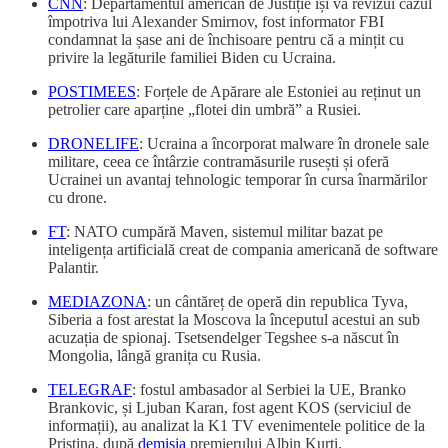
CNN
: Departamentul american de Justiție își va revizui cazul
împotriva lui Alexander Smirnov, fost informator FBI
condamnat la șase ani de închisoare pentru că a mințit cu
privire la legăturile familiei Biden cu Ucraina.
POSTIMEES
: Forțele de Apărare ale Estoniei au reținut un
petrolier care aparține „flotei din umbră” a Rusiei.
DRONELIFE
: Ucraina a încorporat malware în dronele sale
militare, ceea ce întârzie contramăsurile rusești și oferă
Ucrainei un avantaj tehnologic temporar în cursa înarmărilor
cu drone.
FT
: NATO cumpără Maven, sistemul militar bazat pe
inteligența artificială creat de compania americană de software
Palantir.
MEDIAZONA
: un cântăreț de operă din republica Tyva,
Siberia a fost arestat la Moscova la începutul acestui an sub
acuzația de spionaj. Tsetsendelger Tegshee s-a născut în
Mongolia, lângă granița cu Rusia.
TELEGRAF
: fostul ambasador al Serbiei la UE, Branko
Brankovic, și Ljuban Karan, fost agent KOS (serviciul de
informații), au analizat la K1 TV evenimentele politice de la
Pristina, după
demisia
premierului Albin Kurti.