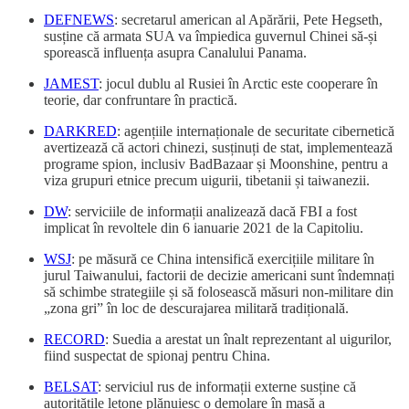
DEFNEWS
: secretarul american al Apărării, Pete Hegseth,
susține că armata SUA va împiedica guvernul Chinei să-și
sporească influența asupra Canalului Panama.
JAMEST
: jocul dublu al Rusiei în Arctic este cooperare în
teorie, dar confruntare în practică.
DARKRED
: agențiile internaționale de securitate cibernetică
avertizează că actori chinezi, susținuți de stat, implementează
programe spion, inclusiv BadBazaar și Moonshine, pentru a
viza grupuri etnice precum uigurii, tibetanii și taiwanezii.
DW
: serviciile de informații analizează dacă FBI a fost
implicat în revoltele din 6 ianuarie 2021 de la Capitoliu.
WSJ
: pe măsură ce China intensifică exercițiile militare în
jurul Taiwanului, factorii de decizie americani sunt îndemnați
să schimbe strategiile și să folosească măsuri non-militare din
„zona gri” în loc de descurajarea militară tradițională.
RECORD
: Suedia a arestat un înalt reprezentant al uigurilor,
fiind suspectat de spionaj pentru China.
BELSAT
: serviciul rus de informații externe susține că
autoritățile letone plănuiesc o demolare în masă a