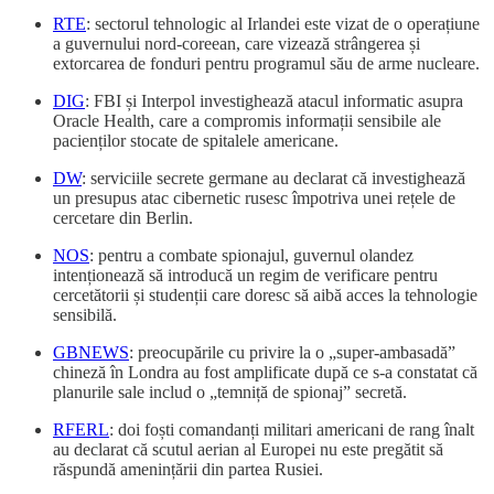
RTE
: sectorul tehnologic al Irlandei este vizat de o operațiune
a guvernului nord-coreean, care vizează strângerea și
extorcarea de fonduri pentru programul său de arme nucleare.
DIG
: FBI și Interpol investighează atacul informatic asupra
Oracle Health, care a compromis informații sensibile ale
pacienților stocate de spitalele americane.
DW
: serviciile secrete germane au declarat că investighează
un presupus atac cibernetic rusesc împotriva unei rețele de
cercetare din Berlin.
NOS
: pentru a combate spionajul, guvernul olandez
intenționează să introducă un regim de verificare pentru
cercetătorii și studenții care doresc să aibă acces la tehnologie
sensibilă.
GBNEWS
: preocupările cu privire la o „super-ambasadă”
chineză în Londra au fost amplificate după ce s-a constatat că
planurile sale includ o „temniță de spionaj” secretă.
RFERL
: doi foști comandanți militari americani de rang înalt
au declarat că scutul aerian al Europei nu este pregătit să
răspundă amenințării din partea Rusiei.