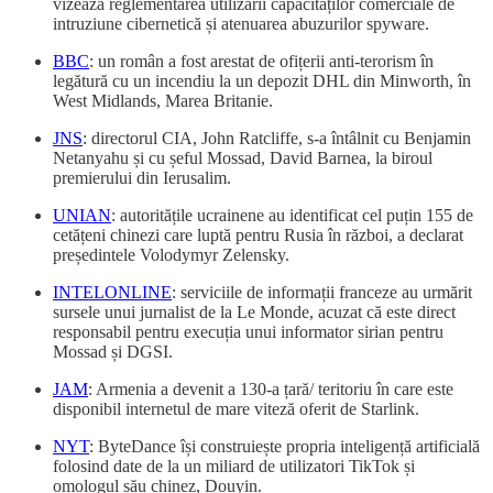
vizează reglementarea utilizării capacităților comerciale de
intruziune cibernetică și atenuarea abuzurilor spyware.
BBC
: un român a fost arestat de ofițerii anti-terorism în
legătură cu un incendiu la un depozit DHL din Minworth, în
West Midlands, Marea Britanie.
JNS
: directorul CIA, John Ratcliffe, s-a întâlnit cu Benjamin
Netanyahu și cu șeful Mossad, David Barnea, la biroul
premierului din Ierusalim.
UNIAN
: autoritățile ucrainene au identificat cel puțin 155 de
cetățeni chinezi care luptă pentru Rusia în război, a declarat
președintele Volodymyr Zelensky.
INTELONLINE
: serviciile de informații franceze au urmărit
sursele unui jurnalist de la Le Monde, acuzat că este direct
responsabil pentru execuția unui informator sirian pentru
Mossad și DGSI.
JAM
: Armenia a devenit a 130-a țară/ teritoriu în care este
disponibil internetul de mare viteză oferit de Starlink.
NYT
: ByteDance își construiește propria inteligență artificială
folosind date de la un miliard de utilizatori TikTok și
omologul său chinez, Douyin.