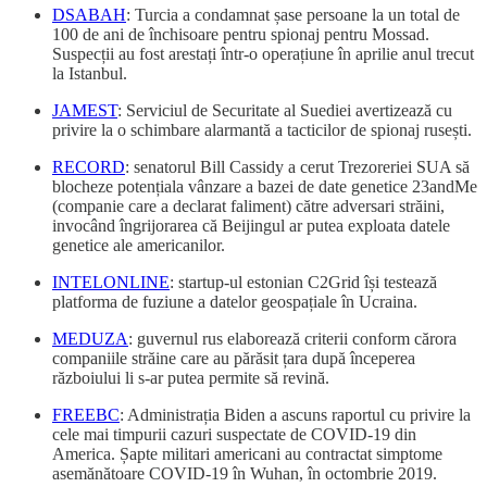
DSABAH
: Turcia a condamnat șase persoane la un total de
100 de ani de închisoare pentru spionaj pentru Mossad.
Suspecții au fost arestați într-o operațiune în aprilie anul trecut
la Istanbul.
JAMEST
: Serviciul de Securitate al Suediei avertizează cu
privire la o schimbare alarmantă a tacticilor de spionaj rusești.
RECORD
: senatorul Bill Cassidy a cerut Trezoreriei SUA să
blocheze potențiala vânzare a bazei de date genetice 23andMe
(companie care a declarat faliment) către adversari străini,
invocând îngrijorarea că Beijingul ar putea exploata datele
genetice ale americanilor.
INTELONLINE
: startup-ul estonian C2Grid își testează
platforma de fuziune a datelor geospațiale în Ucraina.
MEDUZA
: guvernul rus elaborează criterii conform cărora
companiile străine care au părăsit țara după începerea
războiului li s-ar putea permite să revină.
FREEBC
: Administrația Biden a ascuns raportul cu privire la
cele mai timpurii cazuri suspectate de COVID-19 din
America. Șapte militari americani au contractat simptome
asemănătoare COVID-19 în Wuhan, în octombrie 2019.