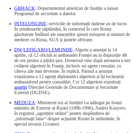
GBHACK
: Departamentul american de Justiție a lansat
Programul de securitate a datelor.
INTELONLINE
: serviciile de informații italiene au de lucru
în următoarele săptămâni, în contextul în care Roma
găzduiește întâlniri ale maeștrilor spioni europeni și misiuni de
mediere cu Rusia, SUA și juntele africane.
DW
/
LEFIGARO
/
LEMONDE
: Algeria a anunțat la 14
aprilie, că 12 oficiali ai ambasadei Franței au la dispoziție 48
de ore pentru a părăsi țara. Demersul vine după arestarea a trei
cetățeni algerieni în Franța, inclusiv un agent consular, cu
câteva zile mai devreme. În replică, Parisul a anunțat
expulzarea a 12 agenți diplomatici algerieni și își recheamă
ambasadorul pentru consultări. Cei 12 algerieni expulzați
aparțin
Direcției Generale de Documentare și Securitate
Externă (DGDSE).
MEDUZA
: Ministerul rus al Justiției l-a adăugat pe fostul
ministru de Externe al Rusiei (1990-1996), Andrei Kozyrev,
în registrul „agenților străini” pentru răspândirea de
„informații false” despre acțiunile Rusiei în străinătate, în
special invazia Ucrainei.