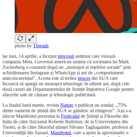
photo by
Threads
Iar luni, 14 aprilie, a început
procesul
antitrust care vizează
compania Meta. Guvernul american susține că societatea lui Mark
Zuckerberg a construit ilegal un „monopol al rețelelor sociale” prin
achiziționarea Instagram și WhatsApp și ani de „comportament
anticoncurențial”. Acesta este al treilea
proces
din SUA care
încearcă să spargă un monopol tehnologic în ultimii ani, după cele
două cazuri ale Departamentului de Justiție împotriva Google pentru
afacerile sale de căutare și tehnologie publicitară.
La finalul lunii martie, revista
Nature
a publicat un sondaj: „75%
dintre oamenii de știință din SUA se gândesc să emigreze”. Așa s-a
născut Manifestul prezentat la
Festivalul
de Știință și Filosofie din
Italia de către fizicianul Roberto Battiston, de la Universitatea din
Trento, și de către filozoful științei Silvano Tagliagambe, profesor al
Universității din Sassari.
Manifestul
, care a ajuns la aproximativ o