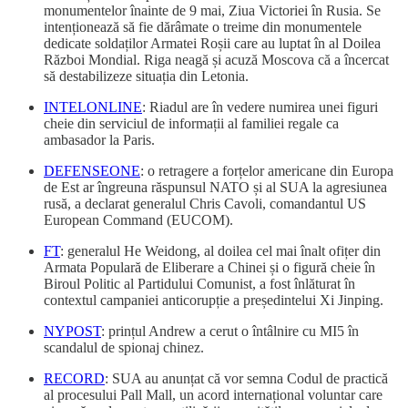
monumentelor înainte de 9 mai, Ziua Victoriei în Rusia. Se
intenționează să fie dărâmate o treime din monumentele
dedicate soldaților Armatei Roșii care au luptat în al Doilea
Război Mondial. Riga neagă și acuză Moscova că a încercat
să destabilizeze situația din Letonia.
INTELONLINE
: Riadul are în vedere numirea unei figuri
cheie din serviciul de informații al familiei regale ca
ambasador la Paris.
DEFENSEONE
: o retragere a forțelor americane din Europa
de Est ar îngreuna răspunsul NATO și al SUA la agresiunea
rusă, a declarat generalul Chris Cavoli, comandantul US
European Command (EUCOM).
FT
: generalul He Weidong, al doilea cel mai înalt ofițer din
Armata Populară de Eliberare a Chinei și o figură cheie în
Biroul Politic al Partidului Comunist, a fost înlăturat în
contextul campaniei anticorupție a președintelui Xi Jinping.
NYPOST
: prințul Andrew a cerut o întâlnire cu MI5 în
scandalul de spionaj chinez.
RECORD
: SUA au anunțat că vor semna Codul de practică
al procesului Pall Mall, un acord internațional voluntar care