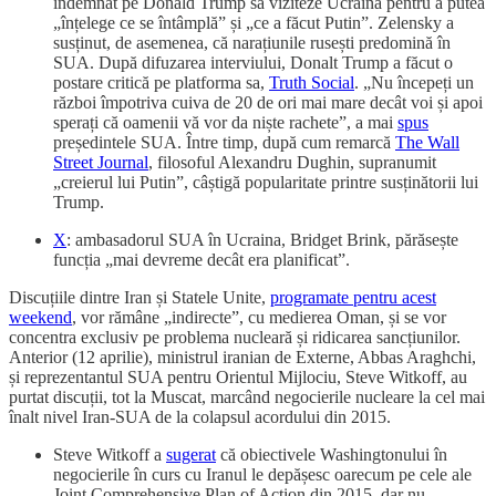
îndemnat pe Donald Trump să viziteze Ucraina pentru a putea
„înțelege ce se întâmplă” și „ce a făcut Putin”. Zelensky a
susținut, de asemenea, că narațiunile rusești predomină în
SUA. După difuzarea interviului, Donalt Trump a făcut o
postare critică pe platforma sa,
Truth Social
. „Nu începeți un
război împotriva cuiva de 20 de ori mai mare decât voi și apoi
sperați că oamenii vă vor da niște rachete”, a mai
spus
președintele SUA. Între timp, după cum remarcă
The Wall
Street Journal
, filosoful Alexandru Dughin, supranumit
„creierul lui Putin”, câștigă popularitate printre susținătorii lui
Trump.
X
: ambasadorul SUA în Ucraina, Bridget Brink, părăsește
funcția „mai devreme decât era planificat”.
Discuțiile dintre Iran și Statele Unite,
programate pentru acest
weekend
, vor rămâne „indirecte”, cu medierea Oman, și se vor
concentra exclusiv pe problema nucleară și ridicarea sancțiunilor.
Anterior (12 aprilie), ministrul iranian de Externe, Abbas Araghchi,
și reprezentantul SUA pentru Orientul Mijlociu, Steve Witkoff, au
purtat discuții, tot la Muscat, marcând negocierile nucleare la cel mai
înalt nivel Iran-SUA de la colapsul acordului din 2015.
Steve Witkoff a
sugerat
că obiectivele Washingtonului în
negocierile în curs cu Iranul le depășesc oarecum pe cele ale
Joint Comprehensive Plan of Action din 2015, dar nu