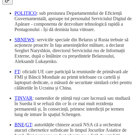
POLITICO
: sub presiunea Departamentului de Eficiență
Guvernamentală, aproape tot personalul Serviciului Digital de
Apărare - componenta de dezvoltare tehnologică rapidă a
Pentagonului - își dă demisia luna viitoare.
SBNEWS
: serviciile speciale din Belarus și Rusia trebuie să
acționeze proactiv în fața amenințărilor militare, a declarat
Serghei Naryshkin, directorul Serviciului rus de Informații
Externe, după o întâlnire cu președintele Belarusului,
Aleksandr Lukașenko.
FT
: oficialii UE care participă la reuniunile de primăvară ale
FMI și Băncii Mondiale au primit telefoane cu cartelă și
laptopuri dedicate, o măsură de securitate similară celei pentru
călătoriile în Ucraina și China.
TINVAR
: oamenilor de știință ruși care lucrează sau studiază
în Suedia li se refuză din ce în ce mai mult rezidența
permanentă și, în consecință, primesc interdicții pe termen
lung de intrare în spațiul Schengen.
BNE
/
GT
: autoritățile chineze acuză NSA că a orchestrat
atacuri cibernetice sofisticate în timpul Jocurilor Asiatice de