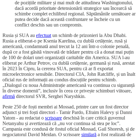
de pozițiile militare și mai mult de atitudinea Washingtonului,
dacă acordă prioritate detensionării strategice sau încearcă să
schimbe complet echilibrul regional. Săptămânile următoare ar
putea decide dacă această confruntare se încheie cu un
conflict deschis sau un compromis.
Rusia și SUA au
efectuat
un schimb de prizonieri la Abu Dhabi.
Rusia a eliberat-o pe Ksenia Karelina, cu dublă cetățenie, rusă și
americană, condamnată anul trecut la 12 ani într-o colonie penală,
după ce a fost găsită vinovată de trădare pentru că a donat mai puțin
de 100 de dolari unei organizații caritabile din America. SUA l-au
eliberat pe Arthur Petrov, cu dublă cetățenie, germană și rusă, arestat
în 2023 în Cipru, la cererea SUA, pentru că ar fi exportat
microelectronice sensibile. Directorul CIA, John Ratcliffe, și un înalt
oficial rus de informații au condus discuțiile pentru schimb.
„Dialogul cu noua Administrație americană va continua cu siguranță
în diverse domenii”, inclusiv în ceea ce privește schimburi viitoare,
afirmă
directorul SVR, Serghei Naryshkin.
Peste 250 de foști membri ai Mossad, printre care un fost director
adjunct și trei foști directori - Tamir Pardo, Efraim Halevy și Danni
Yatom - au redactat o
scrisoare
deschisă în care critică guvernul
Netanyahu și avertizează că „nu vor continua să stea pe loc”.
Campania este condusă de fostul oficial Mossad, Gail Shoresh, și de
negociatorul David Meidan. O scrisoare
similară
a fost realizată de