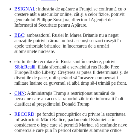
BSIGNAL
: industria de apărare a Franței se confruntă cu o
creștere atât a atacurilor online, cât și a celor fizice, potrivit
generalului Philippe Susnjara, directorul Agenției de
Informații și Securitate pentru Apărare.
BBC
: ambasadorul Rusiei în Marea Britanie nu a negat
acuzațiile potrivit cărora au fost ascunși senzori rusești în
apele teritoriale britanice, în încercarea de a urmări
submarinele nucleare.
eforturile de recrutare în Rusia sunt în creștere, potrivit
Sibir.Realii
, filiala siberiană a serviciului rus Radio Free
Europe/Radio Liberty. Creșterea ar putea fi determinată și de
discuțiile de pace, unii sperând să încaseze compensații
militare înainte ca guvernul să aibă timp să-i trimită pe front.
CNN
: Administrația Trump a restricționat numărul de
persoane care au acces la raportul zilnic de informații înalt
clasificat al președintelui Donald Trump.
RECORD
: pe fondul preocupărilor cu privire la securitatea
infrastructurii Mării Baltice, parlamentul Estoniei ia în
considerare o lege care să permită Marinei să scufunde nave
comerciale care pun în pericol cablurile submarine critice.