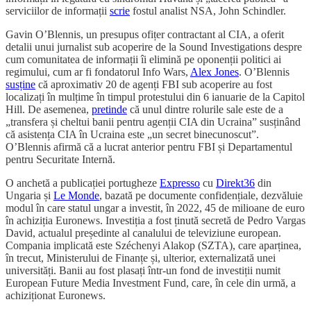
serviciilor de informații
scrie
fostul analist NSA, John Schindler.
Gavin O’Blennis, un presupus ofițer contractant al CIA, a oferit
detalii unui jurnalist sub acoperire de la Sound Investigations despre
cum comunitatea de informații îi elimină pe oponenții politici ai
regimului, cum ar fi fondatorul Info Wars,
Alex Jones
. O’Blennis
susține
că aproximativ 20 de agenți FBI sub acoperire au fost
localizați în mulțime în timpul protestului din 6 ianuarie de la Capitol
Hill. De asemenea,
pretinde
că unul dintre rolurile sale este de a
„transfera și cheltui banii pentru agenții CIA din Ucraina” susținând
că asistența CIA în Ucraina este „un secret binecunoscut”.
O’Blennis afirmă că a lucrat anterior pentru FBI și Departamentul
pentru Securitate Internă.
O anchetă a publicației portugheze
Expresso
cu
Direkt36
din
Ungaria și
Le Monde
, bazată pe documente confidențiale, dezvăluie
modul în care statul ungar a investit, în 2022, 45 de milioane de euro
în achiziția Euronews. Investiția a fost ținută secretă de Pedro Vargas
David, actualul președinte al canalului de televiziune european.
Compania implicată este Széchenyi Alakop (SZTA), care aparținea,
în trecut, Ministerului de Finanțe și, ulterior, externalizată unei
universități. Banii au fost plasați într-un fond de investiții numit
European Future Media Investment Fund, care, în cele din urmă, a
achiziționat Euronews.