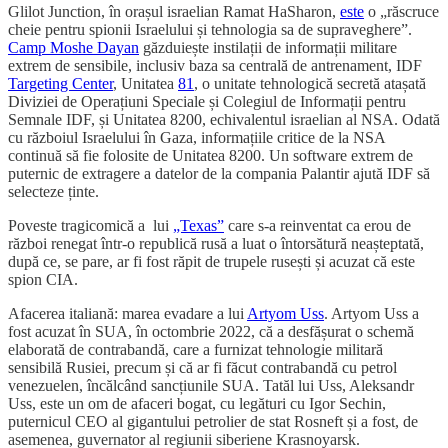
Glilot Junction, în orașul israelian Ramat HaSharon,
este
o „răscruce
cheie pentru spionii Israelului și tehnologia sa de supraveghere”.
Camp Moshe Dayan
găzduiește instilații de informații militare
extrem de sensibile, inclusiv baza sa centrală de antrenament, IDF
Targeting Center
, Unitatea
81
, o unitate tehnologică secretă atașată
Diviziei de Operațiuni Speciale și Colegiul de Informații pentru
Semnale IDF, și Unitatea 8200, echivalentul israelian al NSA. Odată
cu războiul Israelului în Gaza, informațiile critice de la NSA
continuă să fie folosite de Unitatea 8200. Un software extrem de
puternic de extragere a datelor de la compania Palantir ajută IDF să
selecteze ținte.
Poveste tragicomică a lui
„Texas”
care s-a reinventat ca erou de
război renegat într-o republică rusă a luat o întorsătură neașteptată,
după ce, se pare, ar fi fost răpit de trupele rusești și acuzat că este
spion CIA.
Afacerea italiană: marea evadare a lui
Artyom Uss
. Artyom Uss a
fost acuzat în SUA, în octombrie 2022, că a desfășurat o schemă
elaborată de contrabandă, care a furnizat tehnologie militară
sensibilă Rusiei, precum și că ar fi făcut contrabandă cu petrol
venezuelen, încălcând sancțiunile SUA. Tatăl lui Uss, Aleksandr
Uss, este un om de afaceri bogat, cu legături cu Igor Sechin,
puternicul CEO al gigantului petrolier de stat Rosneft și a fost, de
asemenea, guvernator al regiunii siberiene Krasnoyarsk.