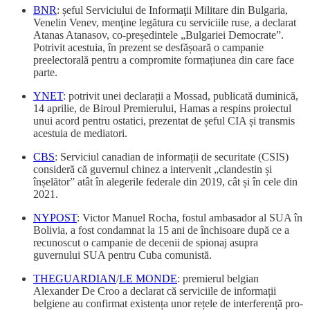
BNR
: șeful Serviciului de Informaţii Militare din Bulgaria,
Venelin Venev, menţine legătura cu serviciile ruse, a declarat
Atanas Atanasov, co-președintele „Bulgariei Democrate”.
Potrivit acestuia, în prezent se desfășoară o campanie
preelectorală pentru a compromite formațiunea din care face
parte.
YNET
: potrivit unei declarații a Mossad, publicată duminică,
14 aprilie, de Biroul Premierului, Hamas a respins proiectul
unui acord pentru ostatici, prezentat de șeful CIA și transmis
acestuia de mediatori.
CBS
: Serviciul canadian de informații de securitate (CSIS)
consideră că guvernul chinez a intervenit „clandestin și
înșelător” atât în alegerile federale din 2019, cât și în cele din
2021.
NYPOST
: Victor Manuel Rocha, fostul ambasador al SUA în
Bolivia, a fost condamnat la 15 ani de închisoare după ce a
recunoscut o campanie de decenii de spionaj asupra
guvernului SUA pentru Cuba comunistă.
THEGUARDIAN
/
LE MONDE
: premierul belgian
Alexander De Croo a declarat că serviciile de informații
belgiene au confirmat existența unor rețele de interferență pro-