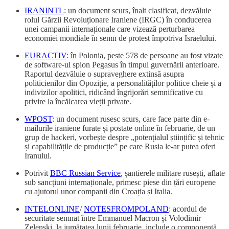
IRANINTL
: un document scurs, înalt clasificat, dezvăluie
rolul Gărzii Revoluționare Iraniene (IRGC) în conducerea
unei campanii internaționale care vizează perturbarea
economiei mondiale în semn de protest împotriva Israelului.
EURACTIV
: în Polonia, peste 578 de persoane au fost vizate
de software-ul spion Pegasus în timpul guvernării anterioare.
Raportul dezvăluie o supraveghere extinsă asupra
politicienilor din Opoziție, a personalităților politice cheie și a
indivizilor apolitici, ridicând îngrijorări semnificative cu
privire la încălcarea vieții private.
WPOST
: un document rusesc scurs, care face parte din e-
mailurile iraniene furate și postate online în februarie, de un
grup de hackeri, vorbește despre „potențialul științific și tehnic
și capabilitățile de producție” pe care Rusia le-ar putea oferi
Iranului.
Potrivit
BBC Russian Service
, șantierele militare rusești, aflate
sub sancțiuni internaționale, primesc piese din țări europene
cu ajutorul unor companii din Croația și Italia.
INTELONLINE
/
NOTESFROMPOLAND
: acordul de
securitate semnat între Emmanuel Macron și Volodimir
Zelenski, la jumătatea lunii februarie, include o componentă