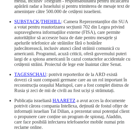
media, inclusiv Telegram - responsabilitatea pentru încălcarea
apărării radar a Israelului și pentru trimiterea de mesaje text de
amenințare către 500.000 de cetățeni israelieni.
SUBSTACK
/
THEHILL
: Camera Reprezentanților din SUA
a votat pentru reautorizarea secțiunii 702 din Legea privind
supravegherea informațiilor externe (FISA), care permite
autorităților să acceseze baza de date pentru mesajele și
apelurile telefonice ale străinilor fără o hotărâre
judecătorească, inclusiv atunci când străinii comunică cu
americanii. Programul, acuză criticii, oferă guvernului puteri
largi de a spiona americanii în cazul contactelor accidentale cu
cetățenii străini. Proiectul de lege este înaintat către Senat.
TAGESSCHAU
: potrivit reporterilor de la ARD există
dovezi că sunt companii germane care au un rol important în
reconstrucția orașului Mariupol, care a fost complet distrus de
Rusia și zeci de mii de civili au fost uciși și strămutați.
Publicația israeliană
HAARETZ
a avut acces la documente
potrivit cărora compania Intellexa, deținută de fostul ofițer de
informații israelian Tal Dilian, a prezentat unui potențial client
o propunere care conține un program de spionaj, Aladdin,
care face posibilă infectarea telefoanelor mobile numai prin
reclame online.