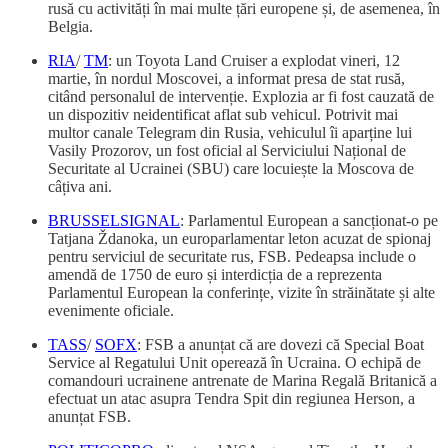
rusă cu activități în mai multe țări europene și, de asemenea, în
Belgia.
RIA
/
TM
: un Toyota Land Cruiser a explodat vineri, 12
martie, în nordul Moscovei, a informat presa de stat rusă,
citând personalul de intervenție. Explozia ar fi fost cauzată de
un dispozitiv neidentificat aflat sub vehicul. Potrivit mai
multor canale Telegram din Rusia, vehiculul îi aparține lui
Vasily Prozorov, un fost oficial al Serviciului Național de
Securitate al Ucrainei (SBU) care locuiește la Moscova de
câțiva ani.
BRUSSELSIGNAL
: Parlamentul European a sancționat-o pe
Tatjana Ždanoka, un europarlamentar leton acuzat de spionaj
pentru serviciul de securitate rus, FSB. Pedeapsa include o
amendă de 1750 de euro și interdicția de a reprezenta
Parlamentul European la conferințe, vizite în străinătate și alte
evenimente oficiale.
TASS
/
SOFX
: FSB a anunțat că are dovezi că Special Boat
Service al Regatului Unit operează în Ucraina. O echipă de
comandouri ucrainene antrenate de Marina Regală Britanică a
efectuat un atac asupra Tendra Spit din regiunea Herson, a
anunțat FSB.