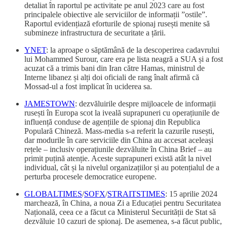
detaliat în raportul pe activitate pe anul 2023 care au fost
principalele obiective ale serviciilor de informații ”ostile”.
Raportul evidențiază eforturile de spionaj rusești menite să
submineze infrastructura de securitate a țării.
YNET
: la aproape o săptămână de la descoperirea cadavrului
lui Mohammed Surour, care era pe lista neagră a SUA și a fost
acuzat că a trimis bani din Iran către Hamas, ministrul de
Interne libanez și alți doi oficiali de rang înalt afirmă că
Mossad-ul a fost implicat în uciderea sa.
JAMESTOWN
: dezvăluirile despre mijloacele de informații
rusești în Europa scot la iveală suprapuneri cu operațiunile de
influență conduse de agențiile de spionaj din Republica
Populară Chineză. Mass-media s-a referit la cazurile rusești,
dar modurile în care serviciile din China au accesat aceleași
rețele – inclusiv operațiunile dezvăluite în China Brief – au
primit puțină atenție. Aceste suprapuneri există atât la nivel
individual, cât și la nivelul organizațiilor și au potențialul de a
perturba procesele democratice europene.
GLOBALTIMES
/
SOFX
/
STRAITSTIMES
: 15 aprilie 2024
marchează, în China, a noua Zi a Educației pentru Securitatea
Națională, ceea ce a făcut ca Ministerul Securității de Stat să
dezvăluie 10 cazuri de spionaj. De asemenea, s-a făcut public,