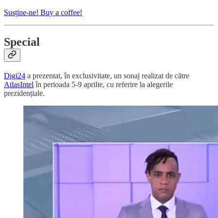
Susține-ne! Buy a coffee!
S
pecial
Digi24
a prezentat, în exclusivitate, un sonaj realizat de către
AtlasIntel
în perioada 5-9 aprilie, cu referire la alegerile
prezidențiale.