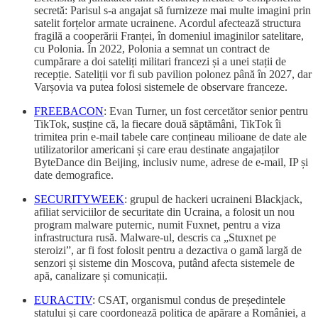
secretă: Parisul s-a angajat să furnizeze mai multe imagini prin
satelit forțelor armate ucrainene. Acordul afectează structura
fragilă a cooperării Franței, în domeniul imaginilor satelitare,
cu Polonia. În 2022, Polonia a semnat un contract de
cumpărare a doi sateliți militari francezi și a unei stații de
recepție. Sateliții vor fi sub pavilion polonez până în 2027, dar
Varșovia va putea folosi sistemele de observare franceze.
FREEBACON
: Evan Turner, un fost cercetător senior pentru
TikTok, susține că, la fiecare două săptămâni, TikTok îi
trimitea prin e-mail tabele care conțineau milioane de date ale
utilizatorilor americani și care erau destinate angajaților
ByteDance din Beijing, inclusiv nume, adrese de e-mail, IP și
date demografice.
SECURITYWEEK
: grupul de hackeri ucraineni Blackjack,
afiliat serviciilor de securitate din Ucraina, a folosit un nou
program malware puternic, numit Fuxnet, pentru a viza
infrastructura rusă. Malware-ul, descris ca „Stuxnet pe
steroizi”, ar fi fost folosit pentru a dezactiva o gamă largă de
senzori și sisteme din Moscova, putând afecta sistemele de
apă, canalizare și comunicații.
EURACTIV
: CSAT, organismul condus de președintele
statului și care coordonează politica de apărare a României, a