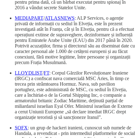
pentru prima dată, că un bărbat executat pentru spionaj în
2016 a vândut secrete Statelor Unite.
MEDIAPART
/
ATLASNEWS
: ALP Services, o agenție
privată de informații cu sediul în Elveția, este în prezent
investigată atât în Franța, cât și în Elveția, pentru că a efectuat
operațiuni extinse de supraveghere, dezinformare și influență
pentru Emiratele Arabe Unite (EAU) din 2017 până în 2020.
Potrivit acuzațiilor, firma și directorul său au diseminat date cu
caracter personal ale 1.000 de cetățeni europeni și au făcut
conexiuni, fără motive legitime, între persoane și organizații
precum Frația Musulmană.
LLOYDLIST
/
FT
: Corpul Gărzilor Revoluționare Iraniene
(IRGC) a confiscat nava comercială MSC Aries, în timp ce
trecea prin strâmtoarea Hormuz. Nava, sub pavilion
portughez, este administrată de MSC, cu sediul în Elveția,
care a închiriat-o de la Gortal Shipping Inc, o companie a
armatorului britanic Zodiac Maritime, deținută parțial de
miliardarul israelian Eyal Ofer. Ministrul israelian de Externe
a cerut Uniunii Europene „să declare imediat IRGC drept
organizație teroristă și să sancționeze Iranul”.
SOFX
: un grup de hackeri iranieni, cunoscut sub numele de
Handala, a revendicat - prin intermediul platformelor de social