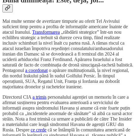
Bună dimineața! Este, deja, joi...
Mai multe semne de avertizare timpurie au oferit Tel Avivului
suficient timp pentru a profita de informațiile americane înainte de
atacul Iranului.
Transformarea
„răbdării strategice” într-un nou
echilibru strategic a trebuit să dureze ceva timp, fiind realizate
inclusiv schimburi la nivel înalt cu partea rusă. A rămas riscul ca
atacul israelian împotriva reședinței consulatului/ambasadorului
iranian din Damasc să se dovedească a fi remixul din 2024 al
uciderii arhiducelui Franz Ferdinand. Apărarea Israelului a fost
saturată de facto de combinația de dronă sinucigașă-rachetă balistică.
Pentagonul
a coordonat
o apărare multinațională, la nivel regional,
din nordul Irakului până în sudul Golfului Persic. În timpul
operațiunii, SUA, Regatul Unit, Franța și Iordania au doborât
majoritatea dronelor și rachetelor iraniene.
Directorul CIA
a trimis
personalului agenției un memoriu în care a
afirmat susținerea pentru evaluarea anterioară a serviciului de
informații asupra sindromului Havana și anume că este foarte puțin
probabil ca „incidentele anormale de sănătate” să aibă ca sursă actor
străin. Nota a fost trimisă ca urmare a publicării de către The Insider
a materialului care leagă sindromul Havana de agenții GRU din
Rusia. Despre
ce crede
că se întâmplă în comunitatea americană de
informații în legătură cu sindromul Havana și „tăcerea publică” a