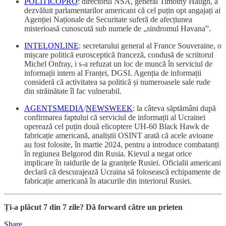
POLITICOPRO
: directorul NSA, general Timothy Haugh, a
dezvăluit parlamentarilor americani că cel puțin opt angajați ai
Agenției Naționale de Securitate suferă de afecțiunea
misterioasă cunoscută sub numele de „sindromul Havana”.
INTELONLINE
: secretarului general al France Souveraine, o
mișcare politică eurosceptică franceză, condusă de scriitorul
Michel Onfray, i s-a refuzat un loc de muncă în serviciul de
informații intern al Franței, DGSI. Agenția de informații
consideră că activitatea sa politică și numeroasele sale rude
din străinătate îl fac vulnerabil.
AGENTSMEDIA
/
NEWSWEEK
: la câteva săptămâni după
confirmarea faptului că serviciul de informații al Ucrainei
operează cel puțin două elicoptere UH-60 Black Hawk de
fabricație americană, analiștii OSINT arată că acele avioane
au fost folosite, în martie 2024, pentru a introduce combatanți
în regiunea Belgorod din Rusia. Kievul a negat orice
implicare în raidurile de la granițele Rusiei. Oficialii americani
declară că descurajează Ucraina să folosească echipamente de
fabricație americană în atacurile din interiorul Rusiei.
Ți-a plăcut 7 din 7 zile? Dă forward către un prieten
Share