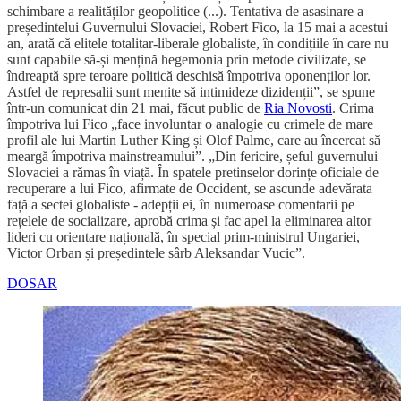
schimbare a realităților geopolitice (...). Tentativa de asasinare a
președintelui Guvernului Slovaciei, Robert Fico, la 15 mai a acestui
an, arată că elitele totalitar-liberale globaliste, în condițiile în care nu
sunt capabile să-și mențină hegemonia prin metode civilizate, se
îndreaptă spre teroare politică deschisă împotriva oponenților lor.
Astfel de represalii sunt menite să intimideze dizidenții”, se spune
într-un comunicat din 21 mai, făcut public de
Ria Novosti
. Crima
împotriva lui Fico „face involuntar o analogie cu crimele de mare
profil ale lui Martin Luther King și Olof Palme, care au încercat să
meargă împotriva mainstreamului”. „Din fericire, șeful guvernului
Slovaciei a rămas în viață. În spatele pretinselor dorințe oficiale de
recuperare a lui Fico, afirmate de Occident, se ascunde adevărata
față a sectei globaliste - adepții ei, în numeroase comentarii pe
rețelele de socializare, aprobă crima și fac apel la eliminarea altor
lideri cu orientare națională, în special prim-ministrul Ungariei,
Victor Orban și președintele sârb Aleksandar Vucic”.
DOSAR