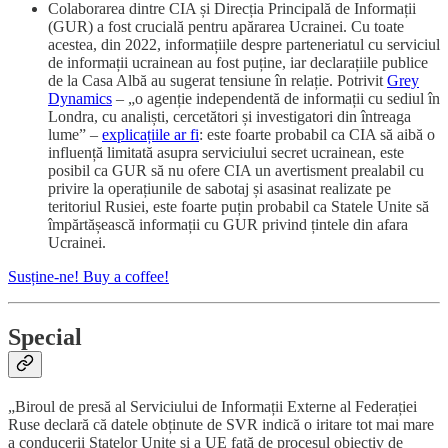
Colaborarea dintre CIA și Direcția Principală de Informații
(GUR) a fost crucială pentru apărarea Ucrainei. Cu toate
acestea, din 2022, informațiile despre parteneriatul cu serviciul
de informații ucrainean au fost puține, iar declarațiile publice
de la Casa Albă au sugerat tensiune în relație. Potrivit
Grey
Dynamics
– „o agenție independentă de informații cu sediul în
Londra, cu analiști, cercetători și investigatori din întreaga
lume” –
explicațiile ar fi
: este foarte probabil ca CIA să aibă o
influență limitată asupra serviciului secret ucrainean, este
posibil ca GUR să nu ofere CIA un avertisment prealabil cu
privire la operațiunile de sabotaj și asasinat realizate pe
teritoriul Rusiei, este foarte puțin probabil ca Statele Unite să
împărtășească informații cu GUR privind țintele din afara
Ucrainei.
Susține-ne! Buy a coffee!
S
pecial
„Biroul de presă al Serviciului de Informații Externe al Federației
Ruse declară că datele obținute de SVR indică o iritare tot mai mare
a conducerii Statelor Unite și a UE față de procesul obiectiv de