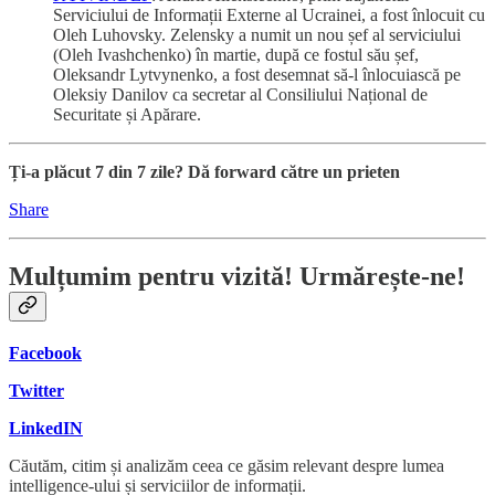
Serviciului de Informații Externe al Ucrainei, a fost înlocuit cu
Oleh Luhovsky. Zelensky a numit un nou șef al serviciului
(Oleh Ivashchenko) în martie, după ce fostul său șef,
Oleksandr Lytvynenko, a fost desemnat să-l înlocuiască pe
Oleksiy Danilov ca secretar al Consiliului Național de
Securitate și Apărare.
Ți-a plăcut 7 din 7 zile? Dă forward către un prieten
Share
Mulțumim pentru vizită! Urmărește-ne!
Facebook
Twitter
LinkedIN
Căutăm, citim și analizăm ceea ce găsim relevant despre lumea
intelligence-ului și serviciilor de informații.