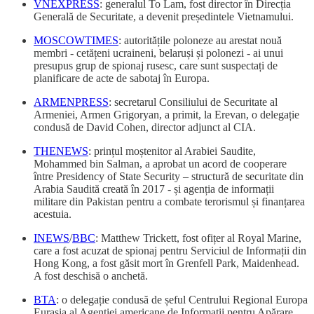
VNEXPRESS
: generalul To Lam, fost director în Direcția
Generală de Securitate, a devenit președintele Vietnamului.
MOSCOWTIMES
: autoritățile poloneze au arestat nouă
membri - cetățeni ucraineni, belaruși și polonezi - ai unui
presupus grup de spionaj rusesc, care sunt suspectați de
planificare de acte de sabotaj în Europa.
ARMENPRESS
: secretarul Consiliului de Securitate al
Armeniei, Armen Grigoryan, a primit, la Erevan, o delegație
condusă de David Cohen, director adjunct al CIA.
THENEWS
: prințul moștenitor al Arabiei Saudite,
Mohammed bin Salman, a aprobat un acord de cooperare
între Presidency of State Security – structură de securitate din
Arabia Saudită creată în 2017 - și agenția de informații
militare din Pakistan pentru a combate terorismul și finanțarea
acestuia.
INEWS
/
BBC
: Matthew Trickett, fost ofițer al Royal Marine,
care a fost acuzat de spionaj pentru Serviciul de Informații din
Hong Kong, a fost găsit mort în Grenfell Park, Maidenhead.
A fost deschisă o anchetă.
BTA
: o delegație condusă de șeful Centrului Regional Europa
Eurasia al Agenției americane de Informații pentru Apărare,