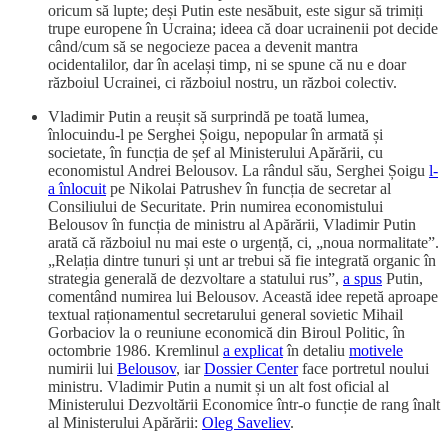
oricum să lupte; deși Putin este nesăbuit, este sigur să trimiți
trupe europene în Ucraina; ideea că doar ucrainenii pot decide
când/cum să se negocieze pacea a devenit mantra
ocidentalilor, dar în același timp, ni se spune că nu e doar
războiul Ucrainei, ci războiul nostru, un război colectiv.
Vladimir Putin a reușit să surprindă pe toată lumea,
înlocuindu-l pe Serghei Șoigu, nepopular în armată și
societate, în funcția de șef al Ministerului Apărării, cu
economistul Andrei Belousov. La rândul său, Serghei Șoigu
l-
a înlocuit
pe Nikolai Patrushev în funcția de secretar al
Consiliului de Securitate. Prin numirea economistului
Belousov în funcția de ministru al Apărării, Vladimir Putin
arată că războiul nu mai este o urgență, ci, „noua normalitate”.
„Relația dintre tunuri și unt ar trebui să fie integrată organic în
strategia generală de dezvoltare a statului rus”,
a spus
Putin,
comentând numirea lui Belousov. Această idee repetă aproape
textual raționamentul secretarului general sovietic Mihail
Gorbaciov la o reuniune economică din Biroul Politic, în
octombrie 1986. Kremlinul
a explicat
în detaliu
motivele
numirii lui
Belousov
, iar
Dossier Center
face portretul noului
ministru. Vladimir Putin a numit și un alt fost oficial al
Ministerului Dezvoltării Economice într-o funcție de rang înalt
al Ministerului Apărării:
Oleg Saveliev
.