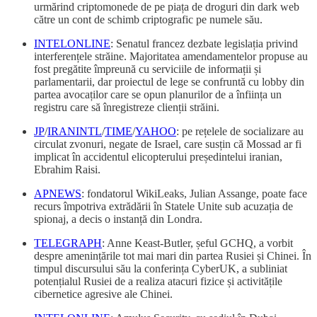
urmărind criptomonede de pe piața de droguri din dark web
către un cont de schimb criptografic pe numele său.
INTELONLINE
: Senatul francez dezbate legislația privind
interferențele străine. Majoritatea amendamentelor propuse au
fost pregătite împreună cu serviciile de informații și
parlamentarii, dar proiectul de lege se confruntă cu lobby din
partea avocaților care se opun planurilor de a înființa un
registru care să înregistreze clienții străini.
JP
/
IRANINTL
/
TIME
/
YAHOO
: pe rețelele de socializare au
circulat zvonuri, negate de Israel, care susțin că Mossad ar fi
implicat în accidentul elicopterului președintelui iranian,
Ebrahim Raisi.
APNEWS
: fondatorul WikiLeaks, Julian Assange, poate face
recurs împotriva extrădării în Statele Unite sub acuzația de
spionaj, a decis o instanță din Londra.
TELEGRAPH
: Anne Keast-Butler, șeful GCHQ, a vorbit
despre amenințările tot mai mari din partea Rusiei și Chinei. În
timpul discursului său la conferința CyberUK, a subliniat
potențialul Rusiei de a realiza atacuri fizice și activitățile
cibernetice agresive ale Chinei.