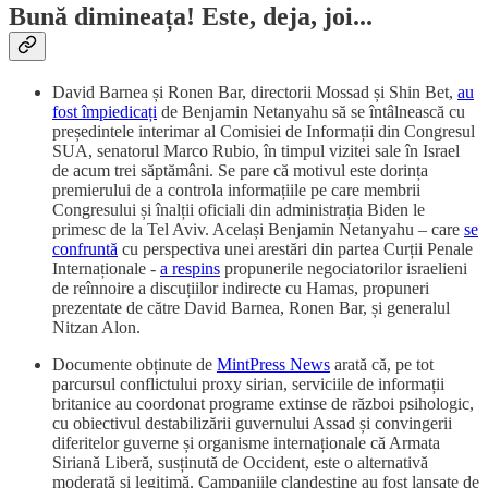
Bună dimineața! Este, deja, joi...
David Barnea și Ronen Bar, directorii Mossad și Shin Bet,
au
fost împiedicați
de Benjamin Netanyahu să se întâlnească cu
președintele interimar al Comisiei de Informații din Congresul
SUA, senatorul Marco Rubio, în timpul vizitei sale în Israel
de acum trei săptămâni. Se pare că motivul este dorința
premierului de a controla informațiile pe care membrii
Congresului și înalții oficiali din administrația Biden le
primesc de la Tel Aviv. Același Benjamin Netanyahu – care
se
confruntă
cu perspectiva unei arestări din partea Curții Penale
Internaționale -
a respins
propunerile negociatorilor israelieni
de reînnoire a discuțiilor indirecte cu Hamas, propuneri
prezentate de către David Barnea, Ronen Bar, și generalul
Nitzan Alon.
Documente obținute de
MintPress News
arată că, pe tot
parcursul conflictului proxy sirian, serviciile de informații
britanice au coordonat programe extinse de război psihologic,
cu obiectivul destabilizării guvernului Assad și convingerii
diferitelor guverne și organisme internaționale că Armata
Siriană Liberă, susținută de Occident, este o alternativă
moderată și legitimă. Campaniile clandestine au fost lansate de