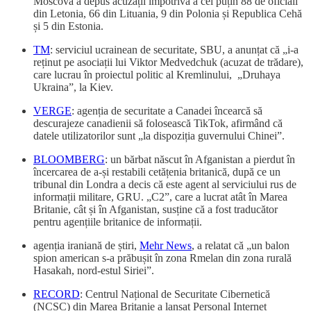
Moscova a depus acuzații împotriva a cel puțin 88 de oficiali
din Letonia, 66 din Lituania, 9 din Polonia și Republica Cehă
și 5 din Estonia.
TM
: serviciul ucrainean de securitate, SBU, a anunțat că „i-a
reținut pe asociații lui Viktor Medvedchuk (acuzat de trădare),
care lucrau în proiectul politic al Kremlinului, „Druhaya
Ukraina”, la Kiev.
VERGE
: agenția de securitate a Canadei încearcă să
descurajeze canadienii să folosească TikTok, afirmând că
datele utilizatorilor sunt „la dispoziția guvernului Chinei”.
BLOOMBERG
: un bărbat născut în Afganistan a pierdut în
încercarea de a-și restabili cetățenia britanică, după ce un
tribunal din Londra a decis că este agent al serviciului rus de
informații militare, GRU. „C2”, care a lucrat atât în Marea
Britanie, cât și în Afganistan, susține că a fost traducător
pentru agențiile britanice de informații.
agenția iraniană de știri,
Mehr News
, a relatat că „un balon
spion american s-a prăbușit în zona Rmelan din zona rurală
Hasakah, nord-estul Siriei”.
RECORD
: Centrul Național de Securitate Cibernetică
(NCSC) din Marea Britanie a lansat Personal Internet