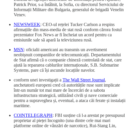
Patrick Prior, s-a întâlnit, la Sofia, cu directorul Serviciului de
Informații Militare din Bulgaria, generalul de brigadă Venelin
Venev.
NEWSWEEK
: CEO-ul rețelei Tucker Carlson a respins
afirmațiile din mass-media de stat rusă conform cărora fostul
prezentator Fox News ar fi încheiat un acord pentru ca
emisiunile sale să apară la televiziunea rusă.
MSN
: oficialii americani au transmis un avertisment
neobișnuit companiilor de telecomunicații. Departamentului
de Stat afirmă că o companie chineză controlată de stat, care
ajută la repararea cablurilor internaționale, S.B. Submarine
Systems, pare că își ascunde locațiile navelor.
conform unei investigații a
The Wall Street Journal
,
anchetatorii europeni cred că autoritățile ruse sunt implicate
într-un număr tot mai mare de încercări de a sabota
infrastructura strategică, utilizând civili și nave comerciale
pentru a supraveghea și, eventual, a ataca căi ferate și instalații
maritime.
COINTELEGRAPH
: FBI susține că l-a arestat pe presupusul
proprietar al pieței Incognito (una dintre cele mai mari
platforme online de vânzări de narcotice), Rui-Siang Lin,