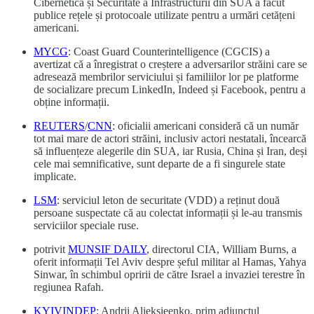
Cibernetică și Securitate a Infrastructurii din SUA a făcut
publice rețele și protocoale utilizate pentru a urmări cetățeni
americani.
MYCG
: Coast Guard Counterintelligence (CGCIS) a
avertizat că a înregistrat o creștere a adversarilor străini care se
adresează membrilor serviciului și familiilor lor pe platforme
de socializare precum LinkedIn, Indeed și Facebook, pentru a
obține informații.
REUTERS
/
CNN
: oficialii americani consideră că un număr
tot mai mare de actori străini, inclusiv actori nestatali, încearcă
să influențeze alegerile din SUA, iar Rusia, China și Iran, deși
cele mai semnificative, sunt departe de a fi singurele state
implicate.
LSM
: serviciul leton de securitate (VDD) a reținut două
persoane suspectate că au colectat informații și le-au transmis
serviciilor speciale ruse.
potrivit
MUNSIF DAILY
, directorul CIA, William Burns, a
oferit informații Tel Aviv despre șeful militar al Hamas, Yahya
Sinwar, în schimbul opririi de către Israel a invaziei terestre în
regiunea Rafah.
KYIVINDEP
: Andrii Alieksieenko, prim adjunctul