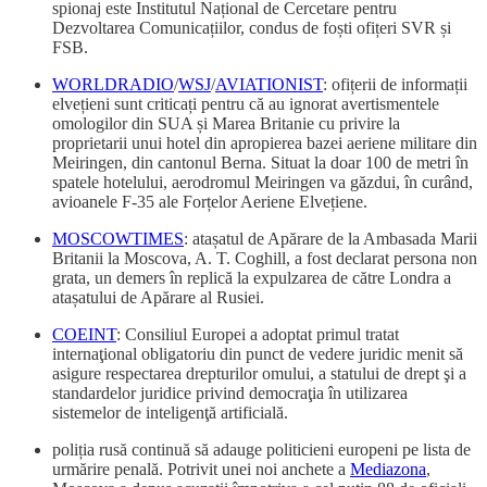
spionaj este Institutul Național de Cercetare pentru
Dezvoltarea Comunicațiilor, condus de foști ofițeri SVR și
FSB.
WORLDRADIO
/
WSJ
/
AVIATIONIST
: ofițerii de informații
elvețieni sunt criticați pentru că au ignorat avertismentele
omologilor din SUA și Marea Britanie cu privire la
proprietarii unui hotel din apropierea bazei aeriene militare din
Meiringen, din cantonul Berna. Situat la doar 100 de metri în
spatele hotelului, aerodromul Meiringen va găzdui, în curând,
avioanele F-35 ale Forțelor Aeriene Elvețiene.
MOSCOWTIMES
: atașatul de Apărare de la Ambasada Marii
Britanii la Moscova, A. T. Coghill, a fost declarat persona non
grata, un demers în replică la expulzarea de către Londra a
atașatului de Apărare al Rusiei.
COEINT
: Consiliul Europei a adoptat primul tratat
internaţional obligatoriu din punct de vedere juridic menit să
asigure respectarea drepturilor omului, a statului de drept şi a
standardelor juridice privind democraţia în utilizarea
sistemelor de inteligenţă artificială.
poliția rusă continuă să adauge politicieni europeni pe lista de
urmărire penală. Potrivit unei noi anchete a
Mediazona
,