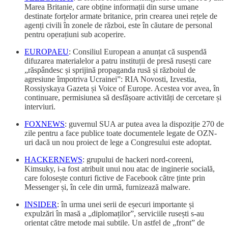
Marea Britanie, care obține informații din surse umane
destinate forțelor armate britanice, prin crearea unei rețele de
agenți civili în zonele de război, este în căutare de personal
pentru operațiuni sub acoperire.
EUROPAEU
: Consiliul European a anunțat că suspendă
difuzarea materialelor a patru instituții de presă rusești care
„răspândesc și sprijină propaganda rusă și războiul de
agresiune împotriva Ucrainei”: RIA Novosti, Izvestia,
Rossiyskaya Gazeta și Voice of Europe. Acestea vor avea, în
continuare, permisiunea să desfășoare activități de cercetare și
interviuri.
FOXNEWS
: guvernul SUA ar putea avea la dispoziție 270 de
zile pentru a face publice toate documentele legate de OZN-
uri dacă un nou proiect de lege a Congresului este adoptat.
HACKERNEWS
: grupului de hackeri nord-coreeni,
Kimsuky, i-a fost atribuit unui nou atac de inginerie socială,
care folosește conturi fictive de Facebook către ținte prin
Messenger și, în cele din urmă, furnizează malware.
INSIDER
: în urma unei serii de eșecuri importante și
expulzări în masă a „diplomaților”, serviciile rusești s-au
orientat către metode mai subtile. Un astfel de „front” de