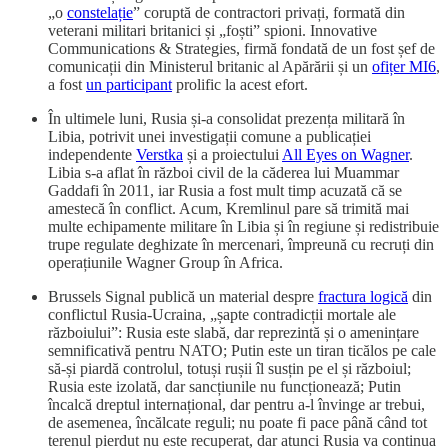
„o
constelație
” coruptă de contractori privați, formată din
veterani militari britanici și „foști” spioni. Innovative
Communications & Strategies, firmă fondată de un fost șef de
comunicații din Ministerul britanic al Apărării și un
ofițer MI6
,
a fost
un participant
prolific la acest efort.
În ultimele luni, Rusia și-a consolidat prezența militară în
Libia, potrivit unei investigații comune a publicației
independente
Verstka
și a proiectului
All Eyes on Wagner
.
Libia s-a aflat în război civil de la căderea lui Muammar
Gaddafi în 2011, iar Rusia a fost mult timp acuzată că se
amestecă în conflict. Acum, Kremlinul pare să trimită mai
multe echipamente militare în Libia și în regiune și redistribuie
trupe regulate deghizate în mercenari, împreună cu recruți din
operațiunile Wagner Group în Africa.
Brussels Signal publică un material despre
fractura logică
din
conflictul Rusia-Ucraina, „șapte contradicții mortale ale
războiului”: Rusia este slabă, dar reprezintă și o amenințare
semnificativă pentru NATO; Putin este un tiran ticălos pe cale
să-și piardă controlul, totuși rușii îl susțin pe el și războiul;
Rusia este izolată, dar sancțiunile nu funcționează; Putin
încalcă dreptul internațional, dar pentru a-l învinge ar trebui,
de asemenea, încălcate reguli; nu poate fi pace până când tot
terenul pierdut nu este recuperat, dar atunci Rusia va continua