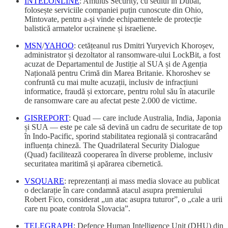
INTELONLINE
: Amulus Security, cu sediul în Dubai,
folosește serviciile companiei puțin cunoscute din Ohio,
Mintovate, pentru a-și vinde echipamentele de protecție
balistică armatelor ucrainene și israeliene.
MSN
/
YAHOO
: cetățeanul rus Dmitri Yuryevich Khoroșev,
administrator și dezoltator al ransomware-ului LockBit, a fost
acuzat de Departamentul de Justiție al SUA și de Agenția
Națională pentru Crimă din Marea Britanie. Khoroshev se
confruntă cu mai multe acuzații, inclusiv de infracțiuni
informatice, fraudă și extorcare, pentru rolul său în atacurile
de ransomware care au afectat peste 2.000 de victime.
GISREPORT
: Quad — care include Australia, India, Japonia
și SUA — este pe cale să devină un cadru de securitate de top
în Indo-Pacific, sporind stabilitatea regională și contracarând
influența chineză. The Quadrilateral Security Dialogue
(Quad) facilitează cooperarea în diverse probleme, inclusiv
securitatea maritimă și apărarea cibernetică.
VSQUARE
: reprezentanți ai mass media slovace au publicat
o declarație în care condamnă atacul asupra premierului
Robert Fico, considerat „un atac asupra tuturor”, o „cale a urii
care nu poate controla Slovacia”.
TELEGRAPH
: Defence Human Intelligence Unit (DHU) din