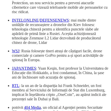
Protection, un nou serviciu pentru a preveni atacurile
cibernetice care vizează telefoanele mobile ale persoanelor cu
risc ridicat.
INTELONLINE
/
DEFENSENEWS
: mai multe dintre
unitățile de recunoaștere a dronelor din Kiev folosesc
tehnologia chineză pentru a identifica punctele slabe ale
apărării de primă linie a Rusiei. Aceștia achiziționează
tehnologie Zenmuse L2 Lidar dezvoltată de producătorul
chinez de drone, Lidar
WSJ
: Rusia folosește tineri atrași de câștiguri facile, drone
comerciale și camere GoPro pentru a-și spori activitățile de
spionaj în Europa.
JAPANTIMES
: Yuan Keqin, fost profesor la Universitatea de
Educație din Hokkaido, a fost condamnat, în China, la șase
ani de închisoare sub acuzația de spionaj.
RTL
: la un an de la dispariția lui Frank Schneider, un fost
membru al Serviciului de Informații de Stat din Luxemburg,
implicat în înșelătoria cripto „OneCoin”, au apărut indicii ale
prezenței sale în Dubai și Bali.
potrivit
404 Media
, un oficial al Agenției pentru Securitate