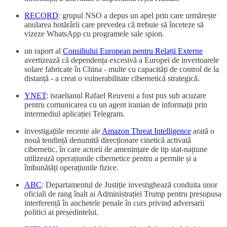
RECORD
: grupul NSO a depus un apel prin care urmărește
anularea hotărârii care prevedea că trebuie să înceteze să
vizeze WhatsApp cu programele sale spion.
un raport al
Consiliului European pentru Relații Externe
avertizează că dependența excesivă a Europei de invertoarele
solare fabricate în China - multe cu capacități de control de la
distanță - a creat o vulnerabilitate cibernetică strategică.
YNET
: israelianul Rafael Reuveni a fost pus sub acuzare
pentru comunicarea cu un agent iranian de informații prin
intermediul aplicației Telegram.
investigațiile recente ale
Amazon Threat Intelligence
arată o
nouă tendință denumită direcționare cinetică activată
cibernetic, în care actorii de amenințare de tip stat-națiune
utilizează operațiunile cibernetice pentru a permite și a
îmbunătăți operațiunile fizice.
ABC
: Departamentul de Justiție investighează conduita unor
oficiali de rang înalt ai Administrației Trump pentru presupusa
interferență în anchetele penale în curs privind adversarii
politici ai președintelui.