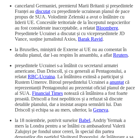
cancelarul Germaniei, premierul Marii Britanii și președintele
Franței au
discutat
cu președintele ucrainean planul de pace
propus de SUA. Volodimir Zelenski a avut o întâlnire cu
liderii UE. Concesiile teritoriale de la începutul negocierilor
au fost considerate inacceptabile, a relatat
Bloomberg
.
Președintele Ucrainei a discutat și cu vicepreședintele JD
Vance, susține jurnalistul Axios,
Barak Ravid
.
la Bruxelles, miniștrii de Externe ai UE nu au comentat în
detaliu planul, dar l-au respins în ansamblu, a aflat
Reuters
.
președintele Ucrainei s-a întâlnit cu secretarul armatei
americane, Dan Driscoll, și cu generali ai Pentagonului, a
relatat
RBC-Ucraina
. La întâlnirea extinsă a participat și
Rustem Umerov. Biroul președintelui Ucrainei a
anunțat
că
reprezentanții Pentagonului au prezentat oficial planul de pace
al SUA.
Financial Times
notează că întâlnirea a fost foarte
proastă. Driscoll a fost nepoliticos și a refuzat să discute
detaliile planului, dar a insistat asupra semnării lui. Dan
Driscoll și echipa sa au mers, ulterior, la
Geneva
.
la 18 noiembrie, potrivit surselor
Babel
, Andriy Yermak a
mers la Londra pentru a se întâlni cu ambasadorul Valerii
Zalujnyi pe fondul unor cereri, în special din partea
deputaților din partidul Slujitorul Poporului, de înlăturare a sa