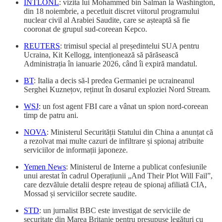
INTLONL
: vizita lui Mohammed bin Salman la Washington,
din 18 noiembrie, a pecetluit discret viitorul programului
nuclear civil al Arabiei Saudite, care se așteaptă să fie
cooronat de grupul sud-coreean Kepco.
REUTERS
: trimisul special al președintelui SUA pentru
Ucraina, Kit Kellogg, intenționează să părăsească
Administrația în ianuarie 2026, când îi expiră mandatul.
BT
: Italia a decis să-l predea Germaniei pe ucraineanul
Serghei Kuznețov, reținut în dosarul exploziei Nord Stream.
WSJ
: un fost agent FBI care a vânat un spion nord-coreean
timp de patru ani.
NOVA
: Ministerul Securității Statului din China a anunțat că
a rezolvat mai multe cazuri de infiltrare și spionaj atribuite
serviciilor de informații japoneze.
Yemen News
: Ministerul de Interne a publicat confesiunile
unui arestat în cadrul Operațiunii „And Their Plot Will Fail”,
care dezvăluie detalii despre rețeau de spionaj afiliată CIA,
Mossad și serviciilor secrete saudite.
STD
: un jurnalist BBC este investigat de serviciile de
securitate din Marea Britanie pentru presupuse legături cu