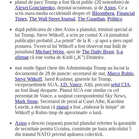
planul de pace Trump a fost făcut public (20 noiembrie) de
Alexei Gonciarenko
, deputat ucrainean, și de
Axios
. Ce a
scris mass-media occidentală despre el:
Bloomberg
,
Financial
Times
,
The Wall Street Journal
,
The Guardian
,
Politico
după publicarea de către Axios a planului, trimisul special al
lui Trump, Steve Witkoff, a scris pe contul X că jurnalistul
publicației probabil „l-a primit” de la K - și apoi a șters rapid
postarea. Tweet-ul lui Witkoff a fost observat mai întâi de
jurnalistul
Michael Weiss
, apoi de
The Daily Beast
.
S-a
afirmat
că este vorba de Kirill („K”) Dmitriev.
mai multe figuri cheie din Administrația Trump au lucrat la
documentul de 28 de puncte: secretarul de stat,
Marco Rubio
,
Steve Witkoff
, Jared Kushner, ginerele lui Trump,
vicepreședintele SUA,
J.D. Vance
. Alții, precum
șeful CIA
,
au fost lăsați deoparte. Planul SUA este similar cu cel
prezentat de Vance, a susținut corespondentul Sky News,
Mark Stone
. Secretarul de presă al Casei Albe, Karoline
Leavitt, a declarat că
planul
a fost „elaborat în liniște” de
Witkoff și Rubio timp de aproximativ o lună.
Axios
a descris (separat) punctul planului referitor la garanțiile
de securitate pentru Ucraina, construite pe baza articolului 5
din tratatul NATO privind apărarea colectivă.