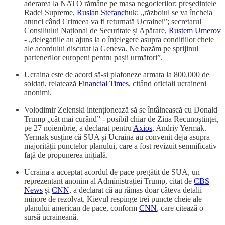
aderarea la NATO rămâne pe masa negocierilor; președintele
Radei Supreme,
Ruslan Stefanchuk
: „războiul se va încheia
atunci când Crimeea va fi returnată Ucrainei”; secretarul
Consiliului Național de Securitate și Apărare,
Rustem Umerov
- „delegațiile au ajuns la o înțelegere asupra condițiilor cheie
ale acordului discutat la Geneva. Ne bazăm pe sprijinul
partenerilor europeni pentru pașii următori”.
Ucraina este de acord să-și plafoneze armata la 800.000 de
soldați, relatează
Financial Times
, citând oficiali ucraineni
anonimi.
Volodimir Zelenski intenționează să se întâlnească cu Donald
Trump „cât mai curând” - posibil chiar de Ziua Recunoștinței,
pe 27 noiembrie, a declarat pentru
Axios
, Andriy Yermak.
Yermak susține că SUA și Ucraina au convenit deja asupra
majorității punctelor planului, care a fost revizuit semnificativ
față de propunerea inițială.
Ucraina a acceptat acordul de pace pregătit de SUA, un
reprezentant anonim al Administrației Trump, citat de
CBS
News
și
CNN
, a declarat că au rămas doar câteva detalii
minore de rezolvat. Kievul respinge trei puncte cheie ale
planului american de pace, conform
CNN
, care citează o
sursă ucraineană.