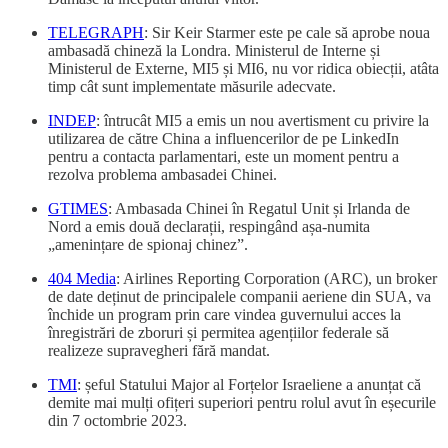
TELEGRAPH
: Sir Keir Starmer este pe cale să aprobe noua
ambasadă chineză la Londra. Ministerul de Interne și
Ministerul de Externe, MI5 și MI6, nu vor ridica obiecții, atâta
timp cât sunt implementate măsurile adecvate.
INDEP
: întrucât MI5 a emis un nou avertisment cu privire la
utilizarea de către China a influencerilor de pe LinkedIn
pentru a contacta parlamentari, este un moment pentru a
rezolva problema ambasadei Chinei.
GTIMES
: Ambasada Chinei în Regatul Unit și Irlanda de
Nord a emis două declarații, respingând așa-numita
„amenințare de spionaj chinez”.
404 Media
: Airlines Reporting Corporation (ARC), un broker
de date deținut de principalele companii aeriene din SUA, va
închide un program prin care vindea guvernului acces la
înregistrări de zboruri și permitea agențiilor federale să
realizeze supravegheri fără mandat.
TMI
: șeful Statului Major al Forțelor Israeliene a anunțat că
demite mai mulți ofițeri superiori pentru rolul avut în eșecurile
din 7 octombrie 2023.