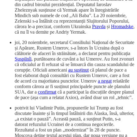
din cadrul biroului prezidențial. Deputatul Iaroslav
Zheleznyak susținuse că Yermak apare în înregistrările
Mindich sub numele de cod „Ali Baba”. La 20 noiembrie,
Zelenski s-a întâlnit cu reprezentanții Slujitorului Poporului,
cărora le-a precizat, conform Ukrainska
Pravda
și
Hromadske
,
că nu îl va demite pe Andriy Yermak.
joi, 20 noiembrie, secretarul Consiliului Național de Securitate
și Apărare, Rustem Umerov, s-a întors în Ucraina după o
călătorie de afaceri în străinătate, a declarat pentru publicația
Suspilnîi
, purtătoarea de cuvânt a lui Umerov. Au fost zvonuri
că oficialul ar fi refuzat să se întoarcă din cauza scandalului de
corupție. Oficiali americani
au susținut
că planul de pace a
fost elaborat după consultări cu Rustem Umerov, care a fost
de acord cu majoritatea punctelor. Umerov
a negat
relatările
conform cărora ar fi susținut principalele puncte ale planului
SUA, dar a
confirmat
că a participat la discuțiile despre planul
de pace (așa cum a relatat Axios), având doar un rol „tehnic”.
potrivit lui Vladimir Putin, propunerile lui Trump au fost
discutate înainte și în timpul întâlnirii din Alaska, însă, ulterior,
„a existat o pauză”. Această pauză, a susținut Putin, s-a
datorat refuzului Ucrainei de a continua negocierile.
Rezultatul a fost un plan „modernizat” în 28 de puncte.
Moscova deține textul acestui plan, dar noua versiune nu a