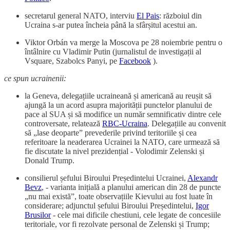
secretarul general NATO, interviu
El Pais
: războiul din
Ucraina s-ar putea încheia până la sfârșitul acestui an.
Viktor Orbán va merge la Moscova pe 28 noiembrie pentru o
întâlnire cu Vladimir Putin (jurnalistul de investigații al
Vsquare, Szabolcs Panyi, pe
Facebook
).
ce spun ucrainenii:
la Geneva, delegațiile ucraineană și americană au reușit să
ajungă la un acord asupra majorității punctelor planului de
pace al SUA și să modifice un număr semnificativ dintre cele
controversate, relatează
RBC-Ucraina
. Delegațiile au convenit
să „lase deoparte” prevederile privind teritoriile și cea
referitoare la neaderarea Ucrainei la NATO, care urmează să
fie discutate la nivel prezidențial - Volodimir Zelenski și
Donald Trump.
consilierul șefului Biroului Președintelui Ucrainei,
Alexandr
Bevz
, - varianta inițială a planului american din 28 de puncte
„nu mai există”, toate observațiile Kievului au fost luate în
considerare; adjunctul șefului Biroului Președintelui,
Igor
Brusilor
- cele mai dificile chestiuni, cele legate de concesiile
teritoriale, vor fi rezolvate personal de Zelenski și Trump;