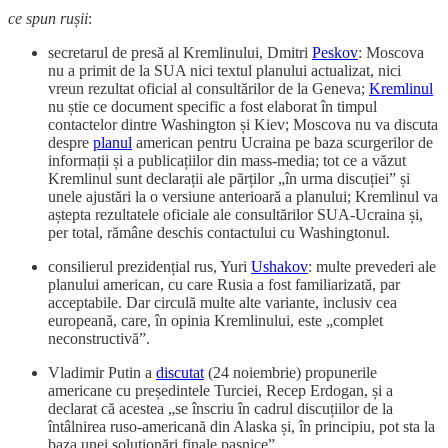
ce spun rușii
:
secretarul de presă al Kremlinului, Dmitri
Peskov
: Moscova
nu a primit de la SUA nici textul planului actualizat, nici
vreun rezultat oficial al consultărilor de la Geneva;
Kremlinul
nu știe ce document specific a fost elaborat în timpul
contactelor dintre Washington și Kiev; Moscova nu va discuta
despre
planul
american pentru Ucraina pe baza scurgerilor de
informații și a publicațiilor din mass-media; tot ce a văzut
Kremlinul sunt declarații ale părților „în urma discuției” și
unele ajustări la o versiune anterioară a planului; Kremlinul va
aștepta rezultatele oficiale ale consultărilor SUA-Ucraina și,
per total, rămâne deschis contactului cu Washingtonul.
consilierul prezidențial rus, Yuri
Ushakov
: multe prevederi ale
planului american, cu care Rusia a fost familiarizată, par
acceptabile. Dar circulă multe alte variante, inclusiv cea
europeană, care, în opinia Kremlinului, este „complet
neconstructivă”.
Vladimir Putin a
discutat
(24 noiembrie) propunerile
americane cu președintele Turciei, Recep Erdogan, și a
declarat că acestea „se înscriu în cadrul discuțiilor de la
întâlnirea ruso-americană din Alaska și, în principiu, pot sta la
baza unei soluționări finale pașnice”.