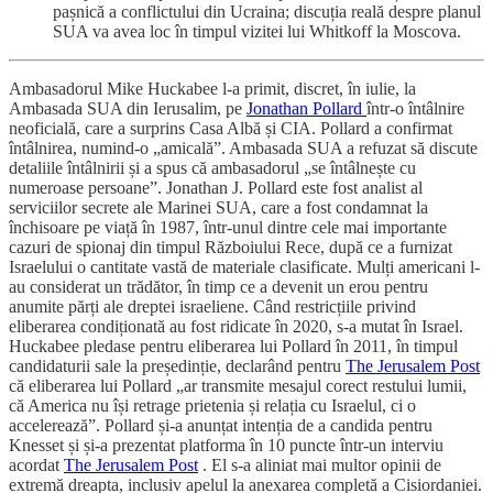
pașnică a conflictului din Ucraina; discuția reală despre planul
SUA va avea loc în timpul vizitei lui Whitkoff la Moscova.
Ambasadorul Mike Huckabee l-a primit, discret, în iulie, la
Ambasada SUA din Ierusalim, pe
Jonathan Pollard
într-o întâlnire
neoficială, care a surprins Casa Albă și CIA. Pollard a confirmat
întâlnirea, numind-o „amicală”. Ambasada SUA a refuzat să discute
detaliile întâlnirii și a spus că ambasadorul „se întâlnește cu
numeroase persoane”. Jonathan J. Pollard este fost analist al
serviciilor secrete ale Marinei SUA, care a fost condamnat la
închisoare pe viață în 1987, într-unul dintre cele mai importante
cazuri de spionaj din timpul Războiului Rece, după ce a furnizat
Israelului o cantitate vastă de materiale clasificate. Mulți americani l-
au considerat un trădător, în timp ce a devenit un erou pentru
anumite părți ale dreptei israeliene. Când restricțiile privind
eliberarea condiționată au fost ridicate în 2020, s-a mutat în Israel.
Huckabee pledase pentru eliberarea lui Pollard în 2011, în timpul
candidaturii sale la președinție, declarând pentru
The Jerusalem Post
că eliberarea lui Pollard „ar transmite mesajul corect restului lumii,
că America nu își retrage prietenia și relația cu Israelul, ci o
accelerează”. Pollard și-a anunțat intenția de a candida pentru
Knesset și și-a prezentat platforma în 10 puncte într-un interviu
acordat
The Jerusalem Post
. El s-a aliniat mai multor opinii de
extremă dreapta, inclusiv apelul la anexarea completă a Cisiordaniei.