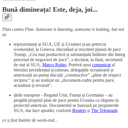
Bună dimineața! Este, deja, joi...
Plan contra Plan. Someone is listening, someone is leaking, but not
us
reprezentanți ai SUA, UE și Ucrainei și-au petrecut
weekendul, la Geneva, discutând și rescriind planul de pace
Trump. „Cea mai productivă și substanțială întâlnire din întreg
procesul de negocieri de pace”, a declarat, la final, secretarul
de stat al SUA,
Marco Rubio
. Potrivit unui
comunicat
al
biroului prezidențial ucrainean, delegațiile ucraineană și
americană au purtat discuții „constructive” „pline de respect
reciproc” și au realizat un „document-cadru pentru pace,
actualizat și revizuit”.
țările europene - Regatul Unit, Franța și Germania – au
pregătit propriul plan de pace pentru Ucraina ca răspuns la
proiectul american. Documentul se bazează pe propunerile
SUA, dar face ajustări, conform
Reuters
și
The Telegraph
.
ce a fost înainte de week-end
...