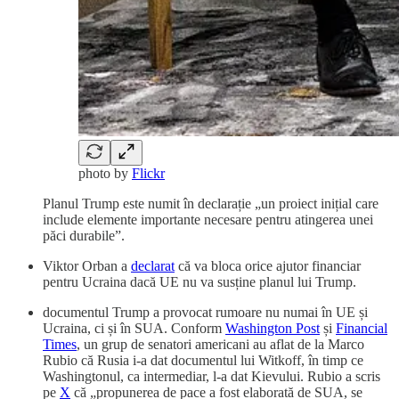
photo by
Flickr
Planul Trump este numit în declarație „un proiect inițial care
include elemente importante necesare pentru atingerea unei
păci durabile”.
Viktor Orban a
declarat
că va bloca orice ajutor financiar
pentru Ucraina dacă UE nu va susține planul lui Trump.
documentul Trump a provocat rumoare nu numai în UE și
Ucraina, ci și în SUA. Conform
Washington Post
și
Financial
Times
, un grup de senatori americani au aflat de la Marco
Rubio că Rusia i-a dat documentul lui Witkoff, în timp ce
Washingtonul, ca intermediar, l-a dat Kievului. Rubio a scris
pe
X
că „propunerea de pace a fost elaborată de SUA, se