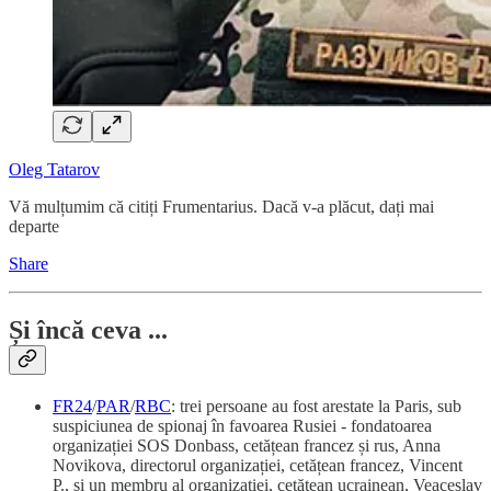
Oleg Tatarov
Vă mulțumim că citiți Frumentarius. Dacă v-a plăcut, dați mai
departe
Share
Și încă ceva ...
FR24
/
PAR
/
RBC
: trei persoane au fost arestate la Paris, sub
suspiciunea de spionaj în favoarea Rusiei - fondatoarea
organizației SOS Donbass, cetățean francez și rus, Anna
Novikova, directorul organizației, cetățean francez, Vincent
P., și un membru al organizației, cetățean ucrainean, Veaceslav