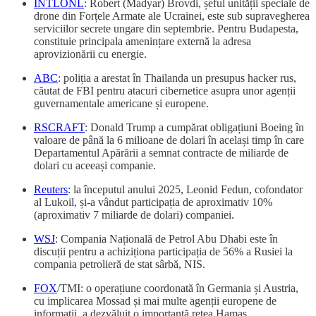
INTLONL
: Robert (Madyar) Brovdi, șeful unității speciale de
drone din Forțele Armate ale Ucrainei, este sub supravegherea
serviciilor secrete ungare din septembrie. Pentru Budapesta,
constituie principala amenințare externă la adresa
aprovizionării cu energie.
ABC
: poliția a arestat în Thailanda un presupus hacker rus,
căutat de FBI pentru atacuri cibernetice asupra unor agenții
guvernamentale americane și europene.
RSCRAFT
: Donald Trump a cumpărat obligațiuni Boeing în
valoare de până la 6 milioane de dolari în același timp în care
Departamentul Apărării a semnat contracte de miliarde de
dolari cu aceeași companie.
Reuters
: la începutul anului 2025, Leonid Fedun, cofondator
al Lukoil, și-a vândut participația de aproximativ 10%
(aproximativ 7 miliarde de dolari) companiei.
WSJ
: Compania Națională de Petrol Abu Dhabi este în
discuții pentru a achiziționa participația de 56% a Rusiei la
compania petrolieră de stat sârbă, NIS.
FOX
/TMI: o operațiune coordonată în Germania și Austria,
cu implicarea Mossad și mai multe agenții europene de
informații, a dezvăluit o importantă rețea Hamas.