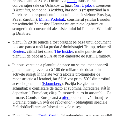
reprezentanți ai SUA. Dmitriev a
numit
transcrierea
conversației sale cu Ushakov ...
fake
.
Yuri Ușakov
:
someone
is listening, someone is leaking, but not us
(răspunzând la o
întrebare a corespondentului postului de televiziune Rossiya,
Pavel Zarubin).
Mihail Podoliak
, consilierul șefului Biroului
președintelui Zelensky: Ucraina nu are nicio legătură cu
scurgerile de convorbiri ale asistentului lui Putin cu Whitkoff
și Dmitriev.
planul în 28 de puncte a fost pregătit pe baza unui document
pe care partea rusă l-a predat Administrației Trump, relatează
Reuters
, citând trei surse.
The Insider
: multe puncte ale
planului de pace al SUA au fost elaborate de Kirill Dmitriev.
în noua versiune a planului de pace nu se mai menționează
punctul care prevedea că 100 de miliarde de dolari din
activele rusești înghețate vor fi alocate programelor de
reconstrucție a Ucrainei, iar SUA vor primi 50% din profitul
acestei operațiuni (
Bloomberg
). Poziția Belgiei nu s-a
schimbat: o confiscare de facto ar submina încrederea atât în ​​
depozitarul Euroclear, cât și în moneda euro în ansamblu. Ca
urmare, Comisia Europeană a
oferit
o alternativă: finanțarea
Ucrainei printr-un
prêt de réparation
- obligațiuni speciale
fără dobândă care ar înlocui activele rusești.
Donald Trump,
Truth Social
, 24 noiembrie: „este oare posibil