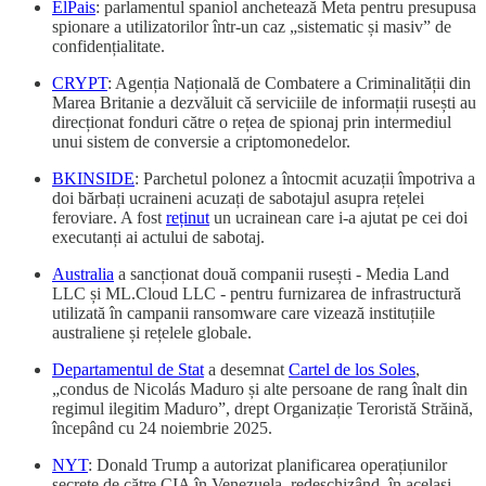
ElPais
: parlamentul spaniol anchetează Meta pentru presupusa
spionare a utilizatorilor într-un caz „sistematic și masiv” de
confidențialitate.
CRYPT
: Agenția Națională de Combatere a Criminalității din
Marea Britanie a dezvăluit că serviciile de informații rusești au
direcționat fonduri către o rețea de spionaj prin intermediul
unui sistem de conversie a criptomonedelor.
BKINSIDE
: Parchetul polonez a întocmit acuzații împotriva a
doi bărbați ucraineni acuzați de sabotajul asupra rețelei
feroviare. A fost
reținut
un ucrainean care i-a ajutat pe cei doi
executanți ai actului de sabotaj.
Australia
a sancționat două companii rusești - Media Land
LLC și ML.Cloud LLC - pentru furnizarea de infrastructură
utilizată în campanii ransomware care vizează instituțiile
australiene și rețelele globale.
Departamentul de Stat
a desemnat
Cartel de los Soles
,
„condus de Nicolás Maduro și alte persoane de rang înalt din
regimul ilegitim Maduro”, drept Organizație Teroristă Străină,
începând cu 24 noiembrie 2025.
NYT
: Donald Trump a autorizat planificarea operațiunilor
secrete de către CIA în Venezuela, redeschizând, în același