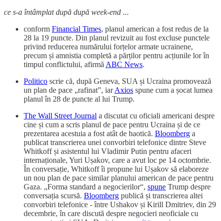
ce s-a întâmplat după după week-end
...
conform
Financial Times
, planul american a fost redus de la
28 la 19 puncte. Din planul revizuit au fost excluse punctele
privind reducerea numărului forțelor armate ucrainene,
precum și amnistia completă a părților pentru acțiunile lor în
timpul conflictului, afirmă
ABC News
.
Politico
scrie că, după Geneva, SUA și Ucraina promovează
un plan de pace „rafinat”, iar
Axios
spune cum a șocat lumea
planul în 28 de puncte al lui Trump.
The Wall Street Journal
a discutat cu oficiali americani despre
cine și cum a scris planul de pace pentru Ucraina și de ce
prezentarea acestuia a fost atât de haotică.
Bloomberg
a
publicat transcrierea unei convorbiri telefonice dintre Steve
Whitkoff și asistentul lui Vladimir Putin pentru afaceri
internaționale, Yuri Ușakov, care a avut loc pe 14 octombrie.
În conversație, Whitkoff îi propune lui Ușakov să elaboreze
un nou plan de pace similar planului american de pace pentru
Gaza. „Forma standard a negocierilor“,
spune
Trump despre
conversația scursă.
Bloomberg
publică și transcrierea altei
convorbiri telefonice - între Ushakov și Kirill Dmitriev, din 29
decembrie, în care discută despre negocieri neoficiale cu