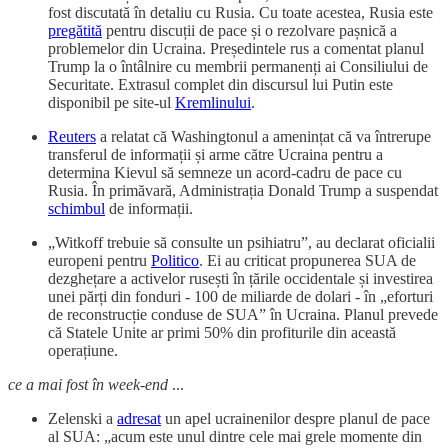
fost discutată în detaliu cu Rusia. Cu toate acestea, Rusia este
pregătită
pentru discuții de pace și o rezolvare pașnică a
problemelor din Ucraina. Președintele rus a comentat planul
Trump la o întâlnire cu membrii permanenți ai Consiliului de
Securitate. Extrasul complet din discursul lui Putin este
disponibil pe site-ul
Kremlinului
.
Reuters
a relatat că Washingtonul a amenințat că va întrerupe
transferul de informații și arme către Ucraina pentru a
determina Kievul să semneze un acord-cadru de pace cu
Rusia. În primăvară, Administrația Donald Trump a suspendat
schimbul
de informații.
„Witkoff trebuie să consulte un psihiatru”, au declarat oficialii
europeni pentru
Politico
. Ei au criticat propunerea SUA de
dezghețare a activelor rusești în țările occidentale și investirea
unei părți din fonduri - 100 de miliarde de dolari - în „eforturi
de reconstrucție conduse de SUA” în Ucraina. Planul prevede
că Statele Unite ar primi 50% din profiturile din această
operațiune.
ce a mai fost în week-end
...
Zelenski a
adresat
un apel ucrainenilor despre planul de pace
al SUA: „acum este unul dintre cele mai grele momente din