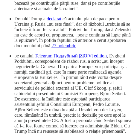
bazează pe contribuțiile părții ruse, dar și pe contribuțiile
anterioare și actuale ale Ucrainei”.
Donald Trump a
declarat
că actualul plan de pace pentru
Ucraina și Rusia „nu este final”, dar că războiul „trebuie să se
încheie într-un fel sau altul”. Potrivit lui Trump, dacă Zelenski
nu este de acord cu propunerea, „poate continua să lupte până
la epuizare”, în pofida faptului că anterior a cerut aprobarea
documentului până
27 noiembrie
.
pe canalul
Telegram Поддубный |Z|О|V| edition
, Evgheni
Poddubni, corespondent de război rus, a scris: „au început
negocierile la Geneva. Din partea Europei vor participa așa-
numiții cardinali gri, care în mare parte realizează agenda
europeană la Bruxelles - în primul rând este vorba despre
secretarul general adjunct pentru probleme politice al
serviciului de politică externă al UE, Olof Skoog, și șeful
cabinetului președintelui Comisiei Europene, Björn Seibert.
De asemenea, la întâlnire este așteptată participarea
asistentului șefului Consiliului European, Pedro Lourtie.
Björn Seibert este mâna dreaptă a Ursulei von der Leyen,
care, rămânând în umbră, practic ia deciziile pe care apoi le
anunță președintele CE. A fost o perioadă când Seibert spunea
că i-a fost foarte comod să lucreze cu administrația Biden. Cu
Trump încă nu reușește să stabilească o relație prietenoasă”.