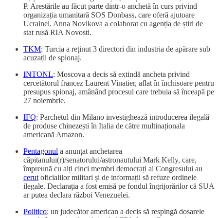
P. Arestările au făcut parte dintr-o anchetă în curs privind
organizația umanitară SOS Donbass, care oferă ajutoare
Ucrainei. Anna Novikova a colaborat cu agenția de știri de
stat rusă RIA Novosti.
TKM
: Turcia a reținut 3 directori din industria de apărare sub
acuzații de spionaj.
INTONL
: Moscova a decis să extindă ancheta privind
cercetătorul francez Laurent Vinatier, aflat în închisoare pentru
presupus spionaj, amânând procesul care trebuia să înceapă pe
27 noiembrie.
IFQ
: Parchetul din Milano investighează introducerea ilegală
de produse chinezești în Italia de către multinaționala
americană Amazon.
Pentagonul
a anunțat anchetarea
căpitanului(r)/senatorului/astronautului Mark Kelly, care,
împreună cu alți cinci membri democrați ai Congresului au
cerut
oficialilor militari și de informații să refuze ordinele
ilegale. Declarația a fost emisă pe fondul îngrijorărilor că SUA
ar putea declara război Venezuelei.
Politico
: un judecător american a decis să respingă dosarele