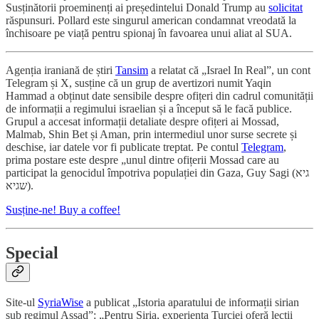
Susținătorii proeminenți ai președintelui Donald Trump au
solicitat
răspunsuri. Pollard este singurul american condamnat vreodată la
închisoare pe viață pentru spionaj în favoarea unui aliat al SUA.
Agenția iraniană de știri
Tansim
a relatat că „Israel In Real”, un cont
Telegram și X, susține că un grup de avertizori numit Yaqin
Hammad a obținut date sensibile despre ofițeri din cadrul comunității
de informații a regimului israelian și a început să le facă publice.
Grupul a accesat informații detaliate despre ofițeri ai Mossad,
Malmab, Shin Bet și Aman, prin intermediul unor surse secrete și
deschise, iar datele vor fi publicate treptat. Pe contul
Telegram
,
prima postare este despre „unul dintre ofițerii Mossad care au
participat la genocidul împotriva populației din Gaza, Guy Sagi (גיא
שגיא).
Susține-ne! Buy a coffee!
Special
Site-ul
SyriaWise
a publicat „Istoria aparatului de informații sirian
sub regimul Assad”: „Pentru Siria, experiența Turciei oferă lecții