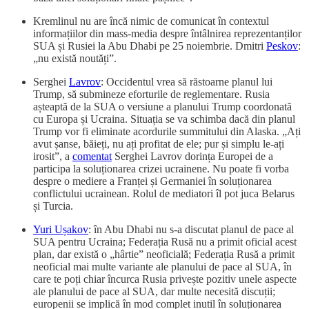
Kremlinul nu are încă nimic de comunicat în contextul
informațiilor din mass-media despre întâlnirea reprezentanților
SUA și Rusiei la Abu Dhabi pe 25 noiembrie. Dmitri
Peskov
:
„nu există noutăți”.
Serghei
Lavrov
: Occidentul vrea să răstoarne planul lui
Trump, să submineze eforturile de reglementare. Rusia
așteaptă de la SUA o versiune a planului Trump coordonată
cu Europa și Ucraina. Situația se va schimba dacă din planul
Trump vor fi eliminate acordurile summitului din Alaska. „Ați
avut șanse, băieți, nu ați profitat de ele; pur și simplu le-ați
irosit”, a
comentat
Serghei Lavrov dorința Europei de a
participa la soluționarea crizei ucrainene. Nu poate fi vorba
despre o mediere a Franței și Germaniei în soluționarea
conflictului ucrainean. Rolul de mediatori îl pot juca Belarus
și Turcia.
Yuri Ușakov
: în Abu Dhabi nu s-a discutat planul de pace al
SUA pentru Ucraina; Federația Rusă nu a primit oficial acest
plan, dar există o „hârtie” neoficială; Federația Rusă a primit
neoficial mai multe variante ale planului de pace al SUA, în
care te poți chiar încurca Rusia privește pozitiv unele aspecte
ale planului de pace al SUA, dar multe necesită discuții;
europenii se implică în mod complet inutil în soluționarea