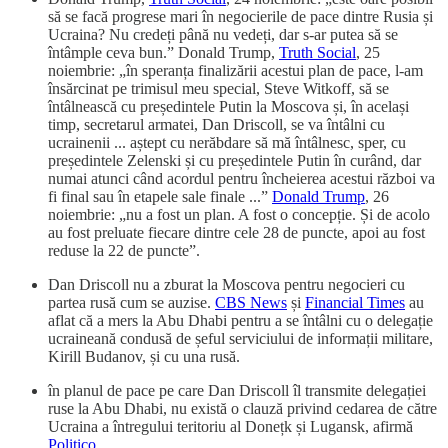
să se facă progrese mari în negocierile de pace dintre Rusia și
Ucraina? Nu credeți până nu vedeți, dar s-ar putea să se
întâmple ceva bun.” Donald Trump,
Truth Social
, 25
noiembrie: „în speranța finalizării acestui plan de pace, l-am
însărcinat pe trimisul meu special, Steve Witkoff, să se
întâlnească cu președintele Putin la Moscova și, în același
timp, secretarul armatei, Dan Driscoll, se va întâlni cu
ucrainenii ... aștept cu nerăbdare să mă întâlnesc, sper, cu
președintele Zelenski și cu președintele Putin în curând, dar
numai atunci când acordul pentru încheierea acestui război va
fi final sau în etapele sale finale ...”
Donald Trump
, 26
noiembrie: „nu a fost un plan. A fost o concepție. Și de acolo
au fost preluate fiecare dintre cele 28 de puncte, apoi au fost
reduse la 22 de puncte”.
Dan Driscoll nu a zburat la Moscova pentru negocieri cu
partea rusă cum se auzise.
CBS News
și
Financial Times
au
aflat că a mers la Abu Dhabi pentru a se întâlni cu o delegație
ucraineană condusă de șeful serviciului de informații militare,
Kirill Budanov, și cu una rusă.
în planul de pace pe care Dan Driscoll îl transmite delegației
ruse la Abu Dhabi, nu există o clauză privind cedarea de către
Ucraina a întregului teritoriu al Donețk și Lugansk, afirmă
Politico
.