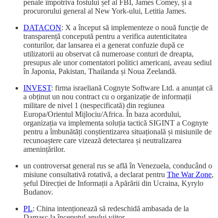
penale împotriva fostului șef al FBI, James Comey, și a
procurorului general al New York-ului, Letitia James.
DATACON
: X a început să implementeze o nouă funcție de
transparență concepută pentru a verifica autenticitatea
conturilor, dar lansarea ei a generat confuzie după ce
utilizatorii au observat că numeroase conturi de dreapta,
presupus ale unor comentatori politici americani, aveau sediul
în Japonia, Pakistan, Thailanda și Noua Zeelandă.
INVEST
: firma israeliană Cognyte Software Ltd. a anunțat că
a obținut un nou contract cu o organizație de informații
militare de nivel 1 (nespecificată) din regiunea
Europa/Orientul Mijlociu/Africa. În baza acordului,
organizația va implementa soluția tactică SIGINT a Cognyte
pentru a îmbunătăți conștientizarea situațională și misiunile de
recunoaștere care vizează detectarea și neutralizarea
amenințărilor.
un controversat general rus se află în Venezuela, conducând o
misiune consultativă rotativă, a declarat pentru
The War Zone
,
șeful Direcției de Informații a Apărării din Ucraina, Kyrylo
Budanov.
PL
: China intenționează să redeschidă ambasada de la
Damasc la începutul anului viitor.