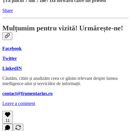
Ți-a plăcut 7 din 7 zile? Dă forward către un prieten
Share
Mulțumim pentru vizită! Urmărește-ne!
Facebook
Twitter
LinkedIN
Căutăm, citim și analizăm ceea ce găsim relevant despre lumea
intelligence-ului și serviciilor de informații.
contact@frumentarius.ro
Leave a comment
11