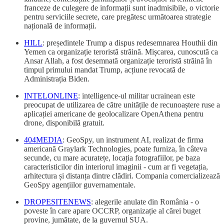
franceze de culegere de informații sunt inadmisibile, o victorie
pentru serviciile secrete, care pregătesc următoarea strategie
națională de informații.
HILL
: președintele Trump a dispus redesemnarea Houthii din
Yemen ca organizație teroristă străină. Mișcarea, cunoscută ca
Ansar Allah, a fost desemnată organizație teroristă străină în
timpul primului mandat Trump, acțiune revocată de
Administrația Biden.
INTELONLINE
: intelligence-ul militar ucrainean este
preocupat de utilizarea de către unitățile de recunoaștere ruse a
aplicației americane de geolocalizare OpenAthena pentru
drone, disponibilă gratuit.
404MEDIA
: GeoSpy, un instrument AI, realizat de firma
americană Graylark Technologies, poate furniza, în câteva
secunde, cu mare acuratețe, locația fotografiilor, pe baza
caracteristicilor din interiorul imaginii - cum ar fi vegetația,
arhitectura și distanța dintre clădiri. Compania comercializează
GeoSpy agențiilor guvernamentale.
DROPESITENEWS
: alegerile anulate din România - o
poveste în care apare OCCRP, organizație al cărei buget
provine, jumătate, de la guvernul SUA.