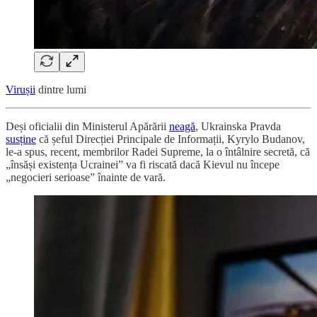
Virușii
dintre lumi
Deși oficialii din Ministerul Apărării
neagă
, Ukrainska Pravda
susține
că șeful Direcției Principale de Informații, Kyrylo Budanov,
le-a spus, recent, membrilor Radei Supreme, la o întâlnire secretă, că
„însăși existența Ucrainei” va fi riscată dacă Kievul nu începe
„negocieri serioase” înainte de vară.