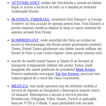
AFTONBLADET
: poliția din Stockholm a arestat un bărbat
după ce acesta a încercat să intre cu o mașină pe teritoriul
Ambasadei Rusiei.
IRANINTL
/
TMISRAEL
: israelienii Yuri Eliaspov și Georgi
Andreev au fost acuzați de spionaj pentru Iran. Yuri Eliasfov a
predat material clasificat obținut în timp ce opera sistemul de
apărare aeriană Iron Dome.
KOMMERSANT
: noile autorități din Siria au reziliat un
acord cu Stroytransgaz din Rusia pentru gestionarea portului
Tartus. Portul Tartus găzduiește una dintre bazele militare ale
Rusiei în Siria și este centru logistic cheie pentru marina rusă.
navele de marfă rusești Sparta și Sparta II au început să
transporte echipamente militare din portul Tartus, arată
imaginile din satelit publicate de jurnalistul
Mark Krutov
.
Potrivit analistului norvegian
Tør Are Iversen
, procesul este
suipravegheat de o navă din clasa Grachonok.
MEDUZA
: mai mulți operatori ruși de telefonie mobilă și
servicii de internet au înregistrat o întrerupere majoră vineri,
24 ianuarie. Întreruperea a afectat și servicii precum
Rostelecom, Telegram, Viber, Steam, Twitch și aplicațiile
bancare VTB și T-Bank. Cauza perturbării este neclară.