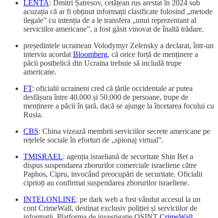
LENTA
: Dmitri Șatresov, cetățean rus arestat în 2024 sub
acuzația că ar fi obținut informații clasificate folosind „metode
ilegale” cu intenția de a le transfera „unui reprezentant al
serviciilor americane”, a fost găsit vinovat de înaltă trădare.
președintele ucrainean Volodymyr Zelensky a declarat, într-un
interviu acordat
Bloomberg
, că orice forță de menținere a
păcii postbelică din Ucraina trebuie să includă trupe
americane.
FT
: oficialii ucraineni cred că țările occidentale ar putea
desfășura între 40.000 și 50.000 de persoane, trupe de
menținere a păcii în țară, dacă se ajunge la încetarea focului cu
Rusia.
CBS
: China vizează membrii serviciilor secrete americane pe
rețelele sociale în eforturi de „spionaj virtual”.
TMISRAEL
: agenția israeliană de securitate Shin Bet a
dispus suspendarea zborurilor comerciale israeliene către
Paphos, Cipru, invocând preocupări de securitate. Oficialii
ciprioți au confirmat suspendarea zborurilor israeliene.
INTELONLINE
: pe dark web a fost vândut accesul la un
cont CrimeWall, destinat exclusiv poliției și serviciilor de
informații. Platforma de investigație OSINT
CrimeWall