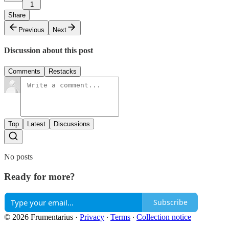
1
Share
Previous
Next
Discussion about this post
Comments
Restacks
Top
Latest
Discussions
No posts
Ready for more?
Subscribe
© 2026 Frumentarius
·
Privacy
∙
Terms
∙
Collection notice