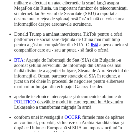
militare a efectuat un atac cibernetic la scară largă asupra
MegaFon din Rusia, un important furnizor de telecomunicații
și internet. Iar Serviciul de Securitate (SBU) a raportat a
destructurat o rețea de spionaj rusă însărcinată cu colectarea
informațiilor despre aeronavele ucrainene.
Donald Trump a amânat interzicerea TikTok pentru a oferi
platformei de socializare deținută de China mai mult timp
pentru a găsi un cumpărător din SUA. O
listă
a persoanelor și
companiilor care au - sau ar putea - să facă o ofertă.
BTA
: Agenția de Informații de Stat (SIA) din Bulgaria i-a
acordat șefului serviciului de informații din Oman cea mai
înaltă distincție a agenției bulgare, Steaua de Aur. Serviciul de
informații al Oman, partener strategic al SIA în regiune, a
jucat un rol cheie în procesul de negociere pentru eliberarea
marinarilor bulgari din echipajul Galaxy Leader.
apelurile telefonice interceptate și documentele obținute de
POLITICO
dezvăluie modul în care regimul lui Alexandru
Lukașenko a transformat migrația în armă.
conform unei investigații a
OCCRP
, firmele ruse de apărare
au continuat, probabil, să lucreze cu Arabia Saudită chiar și
după ce Uniunea Europeană și SUA au impus sancțiuni în