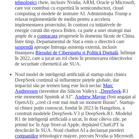
tehnologici
cheie, inclusiv Nvidia, ARM, Oracle și Microsoft,
care vor contribui cu expertiză în semiconductori, cloud
computing și modele de instruire AI. Administrația Trump a
relaxat reglementările de mediu pentru a accelera
implementarea proiectului, în contrast cu inițiativele de
energie curată din epoca Biden, ca parte a unei strategii mai
ample de a
contracara
progresele în domeniu făcute de China.
Între timp, Departamentul de Stat a emis o directivă care
suspendă
aproape întreaga asistența externă, inclusiv
finanțarea
Biroului de Ciberspațiu și Politică Digitală
, înființat
în 2022, care a jucat un rol cheie în promovarea obiectivelor
de securitate cibernetică ale SUA.
Noul model de inteligență artificială al startup-ului chinez
DeepSeek continuă să influențeze piețele globale, dar
impactul său pe termen lung este încă neclar.
Marc
Andreessen
(investitor din Silicon Valley): „
DeepSeek
-R1
este momentul Sputnik al AI”.
Andrew Mayne
(fost angajat al
OpenAI): „cred că este mai mult un moment Buran”. Startup-
ul chinez puțin cunoscut, fondat în 2023 în Hangzhou, a
construit modelele DeepSeek-V3 și DeepSeek-R1. Modelul
R1 de inteligență artificială a urcat, în doar câteva zile, pe
primul loc în App Store-ul Apple, depășind ChatGPT la
descărcări în SUA. Noul chatbot AI a declanșat pierderi
companiilor
tehnologice majore, precum Nvidia și Microsoft.