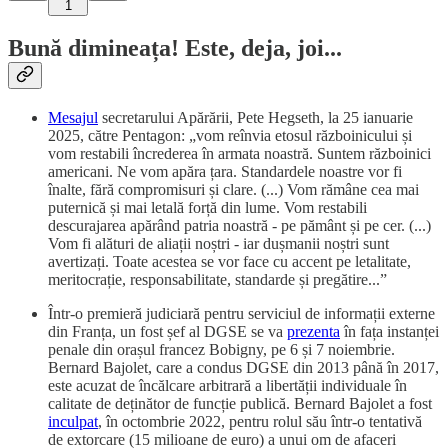
1
Bună dimineața! Este, deja, joi...
Mesajul
secretarului Apărării, Pete Hegseth, la 25 ianuarie
2025, către Pentagon: „vom reînvia etosul războinicului și
vom restabili încrederea în armata noastră. Suntem războinici
americani. Ne vom apăra țara. Standardele noastre vor fi
înalte, fără compromisuri și clare. (...) Vom rămâne cea mai
puternică și mai letală forță din lume. Vom restabili
descurajarea apărând patria noastră - pe pământ și pe cer. (...)
Vom fi alături de aliații noștri - iar dușmanii noștri sunt
avertizați. Toate acestea se vor face cu accent pe letalitate,
meritocrație, responsabilitate, standarde și pregătire...”
Într-o premieră judiciară pentru serviciul de informații externe
din Franța, un fost șef al DGSE se va
prezenta
în fața instanței
penale din orașul francez Bobigny, pe 6 și 7 noiembrie.
Bernard Bajolet, care a condus DGSE din 2013 până în 2017,
este acuzat de încălcare arbitrară a libertății individuale în
calitate de deținător de funcție publică. Bernard Bajolet a fost
inculpat
, în octombrie 2022, pentru rolul său într-o tentativă
de extorcare (15 milioane de euro) a unui om de afaceri