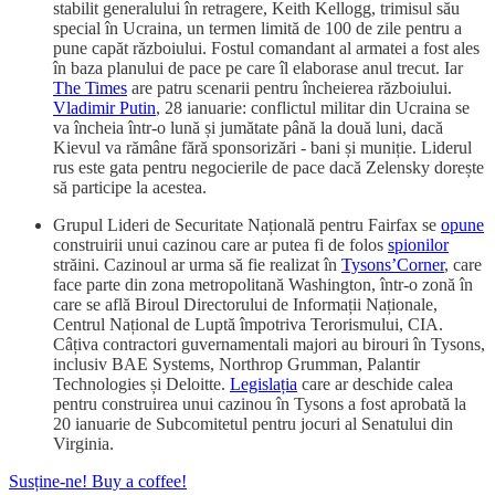
stabilit generalului în retragere, Keith Kellogg, trimisul său
special în Ucraina, un termen limită de 100 de zile pentru a
pune capăt războiului. Fostul comandant al armatei a fost ales
în baza planului de pace pe care îl elaborase anul trecut. Iar
The Times
are patru scenarii pentru încheierea războiului.
Vladimir Putin
, 28 ianuarie: conflictul militar din Ucraina se
va încheia într-o lună și jumătate până la două luni, dacă
Kievul va rămâne fără sponsorizări - bani și muniție. Liderul
rus este gata pentru negocierile de pace dacă Zelensky dorește
să participe la acestea.
Grupul Lideri de Securitate Națională pentru Fairfax se
opune
construirii unui cazinou care ar putea fi de folos
spionilor
străini. Cazinoul ar urma să fie realizat în
Tysons’Corner
, care
face parte din zona metropolitană Washington, într-o zonă în
care se află Biroul Directorului de Informații Naționale,
Centrul Național de Luptă împotriva Terorismului, CIA.
Câțiva contractori guvernamentali majori au birouri în Tysons,
inclusiv BAE Systems, Northrop Grumman, Palantir
Technologies și Deloitte.
Legislația
care ar deschide calea
pentru construirea unui cazinou în Tysons a fost aprobată la
20 ianuarie de Subcomitetul pentru jocuri al Senatului din
Virginia.
Susține-ne! Buy a coffee!