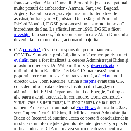
franco-elvețian, Alain Dumenil. Bernard Bajolet a ocupat mai
multe posturi de ambasador - Amman, Sarajevo, Bagdad,
Alger și Kabul - și a supraviețuit mai multor tentative de
asasinat, în Irak și în Afganistan. De la sfârșitul Primului
Război Mondial, DGSE gestionează un „patrimoniu privat”
încredințat de Stat. La sfârșitul anilor 1990, DGSE a făcut
investiții
, fără succes, într-o companie în care Alain Duménil a
devenit, la un moment dat, acționarul majoritar.
CIA
consideră
că virusul responsabil pentru pandemia
COVID-19 provine, probabil, dintr-un laborator, potrivit unei
evaluări
care a fost finalizată la cererea Administrației Biden și
a fostului director CIA, William Burns, și
desecretizată
la
ordinul lui John Ratcliffe. Decizia CIA marchează pentru
poporul american un pas către transparență, a
declarat
noul
director CIA, John Ratcliffe. China a
respins
evaluarea CIA,
considerând-o lipsită de temei. Instituția din Langley se
alătură, astfel, FBI și Departamentului de Energie, în timp ce
alte patru agenții agreează, în continuare, teoria zoonotică -
virusul care a suferit mutații, în mod natural, de la lilieci la
oameni. Anterior, într-un material
Fox News
din martie 2023,
scris împreună cu Cliff Sims, Ratcliffe a acuzat Administrația
Biden că încearcă să suprime „ceea ce poate fi concluzionat în
mod clar din informațiile agențiilor de intelligence” și a pus la
îndoială ideea că CIA nu ar avea suficiente dovezi pentru a