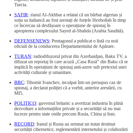
Turcia.
SAFIR
: ziarul Al-Akhbar a relatat că un bărbat algerian și
soția sa italiancă au fost arestați de forțele Hezbollah în timp
ce încercau să desfășoare o operațiune de spionaj în
apropierea complexului Sayed al-Shahda (Arabia Saudită).
DEFENSENEWS
: Pentagonul a publicat o listă cu noii
oficiali de la conducerea Departamentului de Apărare.
TURAN
: radiodifuzorul privat din Azerbaidjan, Baku TV, a
difuzat un reportaj în care acuză „Casa Rusă” din Baku că se
implică în operațiuni de spionaj anti-azere sub pretextul unei
activități culturale și umanitare.
BBC
: Tihomir Ivanchev, inculpat într-un presupus caz de
spionaj, a declarat poliției că a vorbit, anterior arestării, cu
MI5.
POLITICO
: guvernul britanic a avertizat industria în plină
dezvoltare a informațiilor private și a securității să nu mai
lucreze pentru state ostile precum Rusia, China și Iran.
RECORD
: Iranul și Rusia au semnat un tratat destinat
securității cibernetice, reglementării internetului și colaborării