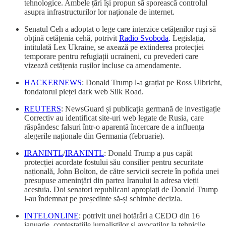
tehnologice. Ambele țări își propun să sporească controlul
asupra infrastructurilor lor naționale de internet.
Senatul Ceh a adoptat o lege care interzice cetățenilor ruși să
obțină cetățenia cehă, potrivit
Radio Svoboda
. Legislația,
intitulată Lex Ukraine, se axează pe extinderea protecției
temporare pentru refugiații ucraineni, cu prevederi care
vizează cetățenia rușilor incluse ca amendamente.
HACKERNEWS
: Donald Trump l-a grațiat pe Ross Ulbricht,
fondatorul pieței dark web Silk Road.
REUTERS
: NewsGuard și publicația germană de investigație
Correctiv au identificat site-uri web legate de Rusia, care
răspândesc falsuri într-o aparentă încercare de a influența
alegerile naționale din Germania (februarie).
IRANINTL
/
IRANINTL
: Donald Trump a pus capăt
protecției acordate fostului său consilier pentru securitate
națională, John Bolton, de către servicii secrete în pofida unei
presupuse amenințări din partea Iranului la adresa vieții
acestuia. Doi senatori republicani apropiați de Donald Trump
l-au îndemnat pe președinte să-și schimbe decizia.
INTELONLINE
: potrivit unei hotărâri a CEDO din 16
ianuarie, contestațiile jurnaliştilor și avocaților la tehnicile