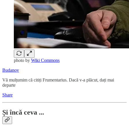
photo by
Wiki Commons
Budanov
Vă mulțumim că citiți Frumentarius. Dacă v-a plăcut, dați mai
departe
Share
Și încă ceva ...