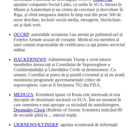
aparține companiei Social Links, cu sediu în SUA, birouri în
Miami și Amsterdam și un centru de cercetare și dezvoltare în
Riga, și oferă integrarea datelor în timp real din peste 500 de
surse deschise, inclusiv social media, mesagerie, blockchain-
uri și dark web.
OCCRP
: autoritățile ucrainene l-au arestat pe psihiatrul-șef al
Forțelor Armate acuzat de corupție. Medicul era membru al
unei comisii responsabile de certificarea ca apt pentru serviciul
militar.
HACKERNEWS
: Administrația Trump a cerut tuturor
membrilor democrați ai Consiliului de Supraveghere a
Confidențialității și Libertăților Civile să demisioneze. Ca
urmare, Consiliul ar putea să-și piardă cvorumul și să nu poată
monitoriza programele guvernamentale critice de
supraveghere, cum ar fi Secțiunea 702 din FISA.
MEDUZA
: Kremlinul spune că Rusia este interesată să reia
discuțiile de dezarmare nucleară cu SUA. Într-un moment în
care omenirea e mai aproape ca niciodată de autodistrugere,
Doomsday Clock
(Bulletin of Atomic Scientists) indicând 89
de secunde până la ... miezul nopții.
UKRNEWS
/
KYINDEP
: agenția ucraineană de informații