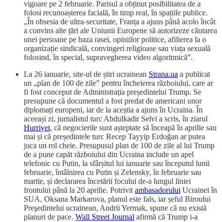
vigoare pe 2 februarie. Parisul a obținut posibilitatea de a
folosi recunoașterea facială, în timp real, în spațiile publice.
„În obsesia de ultra-securitate, Franța a ajuns până acolo încât
a convins alte țări ale Uniunii Europene să autorizeze căutarea
unei persoane pe baza rasei, opiniilor politice, afilierea la o
organizație sindicală, convingeri religioase sau viața sexuală
folosind, în special, supravegherea video algoritmică”.
La 26 ianuarie, site-ul de știri ucrainean
Strana.ua
a publicat
un „plan de 100 de zile” pentru încheierea războiului, care ar
fi fost conceput de Administrația președintelui Trump. Se
presupune că documentul a fost predat de americani unor
diplomați europeni, iar de la aceștia a ajuns în Ucraina. În
aceeași zi, jurnalistul turc Abdulkadir Selvi a scris, în ziarul
Hurriyet
, că negocierile sunt așteptate să înceapă în aprilie sau
mai și că președintele turc Recep Tayyip Erdoğan ar putea
juca un rol cheie. Presupusul plan de 100 de zile al lui Trump
de a pune capăt războiului din Ucraina include un apel
telefonic cu Putin, la sfârșitul lui ianuarie sau începutul lunii
februarie, întâlnirea cu Putin și Zelensky, în februarie sau
martie, și declararea încetării focului de-a lungul liniei
frontului până la 20 aprilie. Potrivit
ambasadorului
Ucrainei în
SUA, Oksana Markarova, planul este fals, iar șeful Biroului
Preşedintelui ucrainean, Andrii Yermak, spune că nu există
planuri de pace.
Wall Street Journal
afirmă că Trump i-a