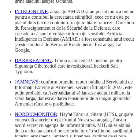
urma atacului asupra Ucrainei.
INTELONLINE
: angajații AMIAD și-au postat munca online
pentru a contribui la cercetarea științifică, ceea ce nu este pe
placul direcției de contrainformații militare franceze, Direction
du Renseignement et de la Sécurité de la Défense, care
consideră că sunt divulgate informații sensibile. Artificial
Intelligence in Defense (AMIAD) a fost constituită anul trecut
și este condusă de Bertrand Rondepierre, fost angajat al
Google.
DARKREADING
: Trump a concediat Consiliul pentru
Siguranța Cibernetică care investighează hackerii Salt
Typhoon.
JAMNEWS
: conform primului raport public al Serviciului de
Informații Externe al Armeniei, serviciu înființat în 2023, este
puțin probabil ca Azerbaidjanul să lanseze acțiuni militare la
scară largă, dar escaladarea tensiunilor de-a lungul granițelor
Armeniei rămâne o posibilitate.
NORDICMONITOR
: Hay'at Tahrir al-Sham (HTS), grupare
cunoscută anterior drept Frontul Nusra s-a angajat, într-un
acord secret cu agenția de informații turcă, MIT, să se abțină
de la a efectua atacuri pe teritoriul turc în schimbul sprijinului
logistic, armament, luptători și finanțare, facilitat de și prin