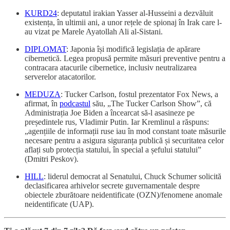
KURD24
: deputatul irakian Yasser al-Husseini a dezvăluit
existența, în ultimii ani, a unor rețele de spionaj în Irak care l-
au vizat pe Marele Ayatollah Ali al-Sistani.
DIPLOMAT
: Japonia își modifică legislația de apărare
cibernetică. Legea propusă permite măsuri preventive pentru a
contracara atacurile cibernetice, inclusiv neutralizarea
serverelor atacatorilor.
MEDUZA
: Tucker Carlson, fostul prezentator Fox News, a
afirmat, în
podcastul
său, „The Tucker Carlson Show”, că
Administrația Joe Biden a încearcat să-l asasineze pe
președintele rus, Vladimir Putin. Iar Kremlinul a răspuns:
„agențiile de informații ruse iau în mod constant toate măsurile
necesare pentru a asigura siguranța publică și securitatea celor
aflați sub protecția statului, în special a șefului statului”
(Dmitri Peskov).
HILL
: liderul democrat al Senatului, Chuck Schumer solicită
declasificarea arhivelor secrete guvernamentale despre
obiectele zburătoare neidentificate (OZN)/fenomene anomale
neidentificate (UAP).