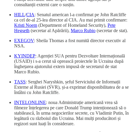
consultanții externi care o susțin.
HILL
/
CIA
: Senatul american l-a confirmat pe John Ratcliffe
ca cel de-al 25-lea director al CIA. Au mai primit confirmare:
Kristi Noem
(Department of Homeland Security),
Pete
Hegseth
(secretar al Apărării),
Marco Rubio
(secretar de stat).
EXEGOV
: Sheila Thomas a fost numită director executiv al
NSA.
KYINDEP
: Agenției SUA pentru Dezvoltare Internațională
(USAID) i s-a cerut să oprească proiectele în Ucraina după
înghețarea ajutorului extern impusă de secretarul de stat
Marco Rubio.
TASS
: Serghei Naryshkin, șeful Serviciului de Informații
Externe al Rusiei (SVR), și-a exprimat disponibilitatea de a se
întâlni cu John Ratcliffe.
INTELONLINE
: noua Administrație americană vrea să
filmeze înțelegerea pe care Donald Trump intenționează să o
stabilească, în urma negocierilor secrete, cu Vladimir Putin, în
legătură cu războiul din Ucraina. Mai mulți producători și
regizori sunt luați în considerare.