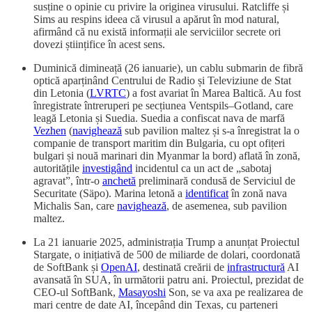
susține o opinie cu privire la originea virusului. Ratcliffe și
Sims au respins ideea că virusul a apărut în mod natural,
afirmând că nu există informații ale serviciilor secrete ori
dovezi științifice în acest sens.
Duminică dimineață (26 ianuarie), un cablu submarin de fibră
optică aparținând Centrului de Radio și Televiziune de Stat
din Letonia (
LVRTC
) a fost avariat în Marea Baltică. Au fost
înregistrate întreruperi pe secțiunea Ventspils–Gotland, care
leagă Letonia și Suedia. Suedia a confiscat nava de marfă
Vezhen
(
navighează
sub pavilion maltez și s-a înregistrat la o
companie de transport maritim din Bulgaria, cu opt ofițeri
bulgari și nouă marinari din Myanmar la bord) aflată în zonă,
autoritățile
investigând
incidentul ca un act de „sabotaj
agravat”, într-o
anchetă
preliminară condusă de Serviciul de
Securitate (Säpo). Marina letonă a
identificat
în zonă nava
Michalis San, care
navighează
, de asemenea, sub pavilion
maltez.
La 21 ianuarie 2025, administrația Trump a anunțat Proiectul
Stargate, o inițiativă de 500 de miliarde de dolari, coordonată
de SoftBank și
OpenAI
, destinată creării de
infrastructură
AI
avansată în SUA, în următorii patru ani. Proiectul, prezidat de
CEO-ul SoftBank,
Masayoshi
Son, se va axa pe realizarea de
mari centre de date AI, începând din Texas, cu parteneri