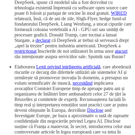
DeepSeek, spune că modelul său a fost dezvoltat cu
tehnologia existentă împreună cu software open source care
poate fi folosit și partajat de oricine în mod gratuit.
WIRED
relatează, însă, că de ani de zile, High-Flyer, hedge fund-ul
fondatorului DeepSeek, Liang Wenfung, a stocat cipurile care
formează coloana vertebrală a AI - GPU-uri sau unități de
procesare grafică. Donald Trump, care tocmai a lansat
Stargate, a
declarat
că DeepSeek ar trebui să servească drept
„apel la trezire” pentru industria americană. DeepSeek a
restricționat
înscrierile de noi utilizatori în urma unor
atacuri
rău intenționate asupra serviciilor sale. Sputnik sau Buran?
Elaborarea
Legii privind inteligența artificială
, care abordează
riscurile ce decurg din diferitele utilizări ale sistemelor AI și
urmărește să promoveze inovația în domeniu, a presupus un
volum semnificativ de muncă,
necesitând
implicarea
avocaților Comisiei Europene timp de aproape patru ani și
organizarea de întâlniri între ambasadorii celor 27 de țări la
Bruxelles și comitetele de experți. Recunoașterea facială în
timp real și interpretarea emoțiilor sunt practici care ar putea
deveni obișnuite în Europa, dezvăluie
Disclose
and
Investigate Europe, pe baza a aproximativ o sută de rapoarte
confidențiale din negocierile privind Legea AI. Disclose
susține că Franța a manevrat, în secret, introducerea celor mai
controversate articole în legea europeană care va intra în