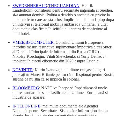
SWEDENHERALD
/
THEGUARDIAN
: Henrik
Landerholm, consilierul pentru securitate națională al Suediei,
și-a anunțat demisia. Poliția a deschis o anchetă cu privire la
incidentele în care acesta a fost implicat: a uitat un laptop dupa
un interviu și telefonul mobil la ambasada Ungariei, a uitat
documente clasificate în seiful unui centru de conferințe al
unui hotel.
VMEE
/
BPCOMPUTER
: Consiliul Uniunii Europene a
introdus măsuri restrictive suplimentare împotriva a trei ofițeri
ai Direcției Principale de Informații din Rusia (GRU) -
Nikolay Korchagin, Vitali Shevchenko și Yuriy Denisov -
implicați în atacul cibernetic din 2020 asupra Estoniei.
NOVINITE
: Katrin Ivanova, unul dintre cei șase bulgari
judecați în Marea Britanie pentru că ar fi spionat pentru Rusia,
susține că nu știa că se implica în spionaj.
BLOOMBERG
: NATO va începe să împărtășească unele
dintre standardele sale clasificate cu Uniunea Europeană și
industria de apărare.
INTELONLINE
: mai multe documente ale Agenției
Naționale pentru Securitatea Sistemelor Informaționale din
Franța dezvăluie date despre unii dintre agenții săi și