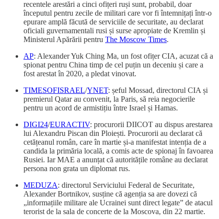
recentele arestări a cinci ofițeri ruși sunt, probabil, doar
începutul pentru zecile de militari care vor fi întemnițați într-o
epurare amplă făcută de serviciile de securitate, au declarat
oficiali guvernamentali rusi și surse apropiate de Kremlin și
Ministerul Apărării pentru
The Moscow Times
.
AP
: Alexander Yuk Ching Ma, un fost ofițer CIA, acuzat că a
spionat pentru China timp de cel puțin un deceniu și care a
fost arestat în 2020, a pledat vinovat.
TIMESOFISRAEL
/
YNET
: șeful Mossad, directorul CIA și
premierul Qatar au convenit, la Paris, să reia negocierile
pentru un acord de armistițiu între Israel și Hamas.
DIGI24
/
EURACTIV
: procurorii DIICOT au dispus arestarea
lui Alexandru Piscan din Ploiești. Procurorii au declarat că
cetățeanul român, care în martie și-a manifestat intenția de a
candida la primăria locală, a comis acte de spionaj în favoarea
Rusiei. Iar MAE a anunțat că autoritățile române au declarat
persona non grata un diplomat rus.
MEDUZA
: directorul Serviciului Federal de Securitate,
Alexander Bortnikov, susține că agenția sa are dovezi că
„informațiile militare ale Ucrainei sunt direct legate” de atacul
terorist de la sala de concerte de la Moscova, din 22 martie.