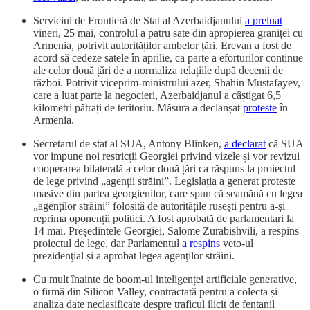
Serviciul de Frontieră de Stat al Azerbaidjanului
a preluat
vineri, 25 mai, controlul a patru sate din apropierea graniței cu
Armenia, potrivit autorităților ambelor țări. Erevan a fost de
acord să cedeze satele în aprilie, ca parte a eforturilor continue
ale celor două țări de a normaliza relațiile după decenii de
război. Potrivit viceprim-ministrului azer, Shahin Mustafayev,
care a luat parte la negocieri, Azerbaidjanul a câștigat 6,5
kilometri pătrați de teritoriu. Măsura a declanșat
proteste
în
Armenia.
Secretarul de stat al SUA, Antony Blinken,
a declarat
că SUA
vor impune noi restricții Georgiei privind vizele și vor revizui
cooperarea bilaterală a celor două țări ca răspuns la proiectul
de lege privind „agenții străini”. Legislația a generat proteste
masive din partea georgienilor, care spun că seamănă cu legea
„agenților străini” folosită de autoritățile rusești pentru a-și
reprima oponenții politici. A fost aprobată de parlamentari la
14 mai. Președintele Georgiei, Salome Zurabishvili, a respins
proiectul de lege, dar Parlamentul
a respins
veto-ul
prezidenţial și a aprobat legea agenţilor străini.
Cu mult înainte de boom-ul inteligenței artificiale generative,
o firmă din Silicon Valley, contractată pentru a colecta și
analiza date neclasificate despre traficul ilicit de fentanil