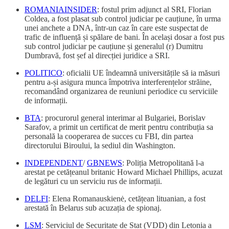
ROMANIAINSIDER
: fostul prim adjunct al SRI, Florian
Coldea, a fost plasat sub control judiciar pe cauțiune, în urma
unei anchete a DNA, într-un caz în care este suspectat de
trafic de influență și spălare de bani. În același dosar a fost pus
sub control judiciar pe cauțiune și generalul (r) Dumitru
Dumbravă, fost șef al direcției juridice a SRI.
POLITICO
: oficialii UE îndeamnă universitățile să ia măsuri
pentru a-și asigura munca împotriva interferențelor străine,
recomandând organizarea de reuniuni periodice cu serviciile
de informații.
BTA
: procurorul general interimar al Bulgariei, Borislav
Sarafov, a primit un certificat de merit pentru contribuția sa
personală la cooperarea de succes cu FBI, din partea
directorului Biroului, la sediul din Washington.
INDEPENDENT
/
GBNEWS
: Poliția Metropolitană l-a
arestat pe cetățeanul britanic Howard Michael Phillips, acuzat
de legături cu un serviciu rus de informații.
DELFI
: Elena Romanauskienė, cetățean lituanian, a fost
arestată în Belarus sub acuzația de spionaj.
LSM
: Serviciul de Securitate de Stat (VDD) din Letonia a