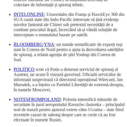
colectare de informații și spionaj tehnic.
INTELONLINE
: Unseenlabs din Franța și HawkEye 360 din
SUA caută state din Indo-Pacific interesate să țină evidența
navelor fantomă ale Chinei sub pretextul necesității de a
combate pescuitul ilegal, încercând să-și vândă soluțiile de
interceptare a semnalului bazate pe satelit.
BLOOMBERG
/
YNA
: un număr semnificativ de experți ruși
sunt în Coreea de Nord pentru a ajuta la dezvoltarea sateliților
de spionaj, a relatat agenția de știri Yonhap din Coreea de
Sud.
POLITICO
scrie că Putin a deturnat serviciul de spionaj al
Austriei, iar acum îi vizează guvernul. Oficialii serviciilor de
informații suspectează că directorul operațional Wirecard, Jan
Marsalek, s-a înțeles cu Partidul Libertății de extremă-dreapta,
în numele Moscovei.
NOTESFROMPOLAND
: Polonia intensifică măsurile de
securitate în jurul aeroportului Rzeszów-Jasionka – principalul
nod de tranzit pentru ajutorul extern către Ucraina – date fiind
recentele cazuri de sabotaj despre care se crede că au fost
efectuate în numele Rusiei.