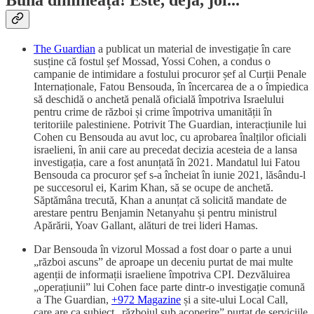
Bună dimineața! Este, deja, joi...
The Guardian
a publicat un material de investigație în care
susține că fostul șef Mossad, Yossi Cohen, a condus o
campanie de intimidare a fostului procuror șef al Curții Penale
Internaționale, Fatou Bensouda, în încercarea de a o împiedica
să deschidă o anchetă penală oficială împotriva Israelului
pentru crime de război și crime împotriva umanității în
teritoriile palestiniene. Potrivit The Guardian, interacțiunile lui
Cohen cu Bensouda au avut loc, cu aprobarea înalților oficiali
israelieni, în anii care au precedat decizia acesteia de a lansa
investigația, care a fost anunțată în 2021. Mandatul lui Fatou
Bensouda ca procuror șef s-a încheiat în iunie 2021, lăsându-l
pe succesorul ei, Karim Khan, să se ocupe de anchetă.
Săptămâna trecută, Khan a anunțat că solicită mandate de
arestare pentru Benjamin Netanyahu și pentru ministrul
Apărării, Yoav Gallant, alături de trei lideri Hamas.
Dar Bensouda în vizorul Mossad a fost doar o parte a unui
„război ascuns” de aproape un deceniu purtat de mai multe
agenții de informații israeliene împotriva CPI. Dezvăluirea
„operațiunii” lui Cohen face parte dintr-o investigație comună
a The Guardian,
+972 Magazine
și a site-ului Local Call,
care are ca subiect „războiul sub acoperire” purtat de serviciile