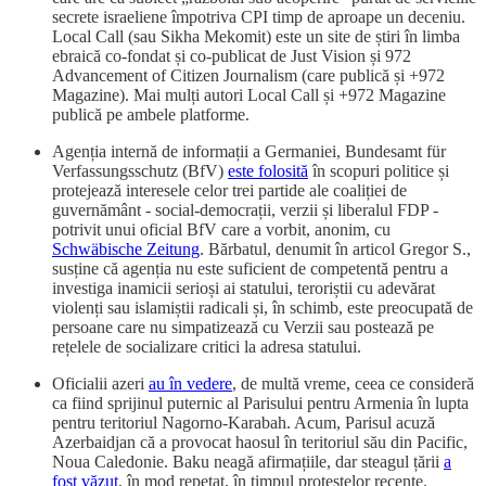
secrete israeliene împotriva CPI timp de aproape un deceniu.
Local Call (sau Sikha Mekomit) este un site de știri în limba
ebraică co-fondat și co-publicat de Just Vision și 972
Advancement of Citizen Journalism (care publică și +972
Magazine). Mai mulți autori Local Call și +972 Magazine
publică pe ambele platforme.
Agenția internă de informații a Germaniei, Bundesamt für
Verfassungsschutz (BfV)
este folosită
în scopuri politice și
protejează interesele celor trei partide ale coaliției de
guvernământ - social-democrații, verzii și liberalul FDP -
potrivit unui oficial BfV care a vorbit, anonim, cu
Schwäbische Zeitung
. Bărbatul, denumit în articol Gregor S.,
susține că agenția nu este suficient de competentă pentru a
investiga inamicii serioși ai statului, teroriștii cu adevărat
violenți sau islamiștii radicali și, în schimb, este preocupată de
persoane care nu simpatizează cu Verzii sau postează pe
rețelele de socializare critici la adresa statului.
Oficialii azeri
au în vedere
, de multă vreme, ceea ce consideră
ca fiind sprijinul puternic al Parisului pentru Armenia în lupta
pentru teritoriul Nagorno-Karabah. Acum, Parisul acuză
Azerbaidjan că a provocat haosul în teritoriul său din Pacific,
Noua Caledonie. Baku neagă afirmațiile, dar steagul țării
a
fost văzut
, în mod repetat, în timpul protestelor recente.