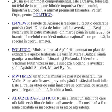
„Rusia și-a schimbat comportamentul, este agresivă, folosește
tot felul de instrumente hibride împotriva Occidentului,
împotriva Europei”, a afirmat premierul finlandez, Petteri
Orpo, pentru
POLITICO
.
I24NEWS
: Forțele de Apărare israeliene au făcut o declarație
potrivit căreia Direcția de Informații l-a avertizat pe Benjamin
Netanyahu în patru materiale, din martie până în iulie 2023, că
inamicii Israelului consideră unitatea națională compromisă, în
special în cadrul armatei.
POLITICO
: Ministerul rus al Apărării a anunțat un plan de
extindere a apelor teritoriale ale țării în Marea Baltică, lângă
granița sa maritimă cu Lituania și Finlanda. Liderul rus
Vladimir Putin vizează insula suedeză Gotland, a avertizat
șeful Apărării Suediei, Micael Bydén.
MWTIMES
: un tribunal militar l-a plasat pe generalul rus
Vadim Shamarin în arest preventiv până la sfârșitul lunii iulie.
Este al treilea ofițer de rang înalt care se confruntă cu acuzații
penale legate de fraudă, în ultima lună.
ALJAZEERA
/
POLITICO
: Rusia a lansat un satelit pe care
oficialii serviciilor de informații americane îl consideră a fi o
armă capabilă să inspecteze și să atace alți sateliți.