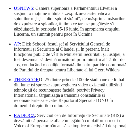
USNEWS
: Camera superioară a Parlamentului Elveției a
susținut o moțiune intitulată „expulzarea sistematică a
spionilor ruși și a altor spioni străini”, de înăsprire a măsurilor
de expulzare a spionilor, în timp ce țara se pregătește să
găzduiască, în perioada 15-16 iunie, în apropierea orașului
Lucerna, un summit pentru pace în Ucraina.
AP
: Dick Schoof, fostul șef al Serviciului General de
Informații și Securitate al Olandei și, în prezent, înalt
funcționar public de vârf la Ministerul Securității și Justiției, a
fost desemnat să devină următorul prim-ministru al Țărilor de
Jos, conducând o coaliție formată din patru partide coordonată
de Partidul de dreapta pentru Libertate al lui Geert Wilders.
THERECOR
D: 25 dintre primele 100 de stadioane de fotbal
din lume își sporesc supravegherea video existentă utilizând
tehnologii de recunoaștere facială, potrivit Privacy
International. Organizația a transmis constatările și
recomandările sale către Raportorul Special al ONU în
domeniul drepturilor culturale.
RADIOCZ
: Serviciul ceh de Informații de Securitate (BIS) a
dezvăluit că persoane aflate în legătură cu platforma media
Voice of Europe urmăreau să se implice în activități de spionaj