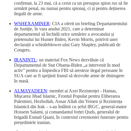
confirmat, la 23 mai, că a cerut ca un presupus spion rus să fie
urmărit penal, nu numai pentru spionaj, ci și pentru deținerea
ilegală de arme.
WSHEXAMINER
: CIA a oferit un briefing Departamentului
de Justiție, în vara anului 2021, care a determinat
departamentul să închidă orice urmărire a avocatului și
prietenului lui Hunter Biden, Kevin Morris, potrivit unei
declarații a whistleblower-ului Gary Shapley, publicată de
Congres.
IRANINTL
: un material Fox News dezvăluie că
Departamentul de Stat Obama-Biden „a intervenit în mod
activ” pentru a împiedica FBI să aresteze ilegal persoane în
SUA care ar fi sprijinit Iranul să dezvolte arme de distrugere
în masă.
ALMAYADEEN
: membri ai Axei Rezistenței - Hamas,
Mișcarea Jihad Islamic, Frontul Popular pentru Eliberarea
Palestinei, Hezbollah, Ansar Allah din Yemen și Rezistența
Islamică din Irak – s-au întâlnit cu șeful IRGC, general-maior
Hossein Salami, și comandantul forței Quds, generalul de
brigadă Esmail Qaani, în contextul ceremoniei funerare pentru
președintele iranian.