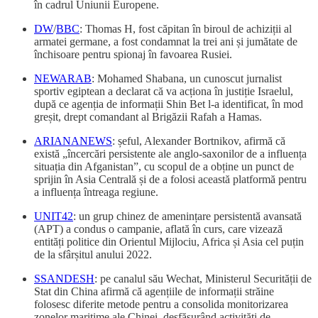
în cadrul Uniunii Europene.
DW
/
BBC
: Thomas H, fost căpitan în biroul de achiziții al
armatei germane, a fost condamnat la trei ani și jumătate de
închisoare pentru spionaj în favoarea Rusiei.
NEWARAB
: Mohamed Shabana, un cunoscut jurnalist
sportiv egiptean a declarat că va acționa în justiție Israelul,
după ce agenția de informații Shin Bet l-a identificat, în mod
greșit, drept comandant al Brigăzii Rafah a Hamas.
ARIANANEWS
: șeful, Alexander Bortnikov, afirmă că
există „încercări persistente ale anglo-saxonilor de a influența
situația din Afganistan”, cu scopul de a obține un punct de
sprijin în Asia Centrală și de a folosi această platformă pentru
a influența întreaga regiune.
UNIT42
: un grup chinez de amenințare persistentă avansată
(APT) a condus o campanie, aflată în curs, care vizează
entități politice din Orientul Mijlociu, Africa și Asia cel puțin
de la sfârșitul anului 2022.
SSANDESH
: pe canalul său Wechat, Ministerul Securității de
Stat din China afirmă că agențiile de informații străine
folosesc diferite metode pentru a consolida monitorizarea
zonelor maritime ale Chinei, desfășurând activități de