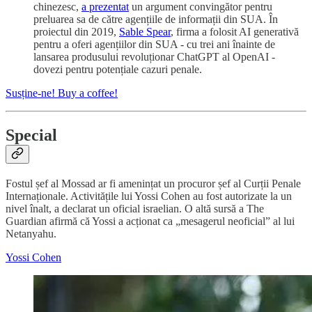
chinezesc,
a prezentat
un argument convingător pentru
preluarea sa de către agențiile de informații din SUA. În
proiectul din 2019,
Sable Spear
, firma a folosit AI generativă
pentru a oferi agențiilor din SUA - cu trei ani înainte de
lansarea produsului revoluționar ChatGPT al OpenAI -
dovezi pentru potențiale cazuri penale.
Susține-ne! Buy a coffee!
S
pecial
Fostul șef al Mossad ar fi amenințat un procuror șef al Curții Penale
Internaționale. Activitățile lui Yossi Cohen au fost autorizate la un
nivel înalt, a declarat un oficial israelian. O altă sursă a The
Guardian afirmă că Yossi a acționat ca „mesagerul neoficial” al lui
Netanyahu.
Yossi Cohen