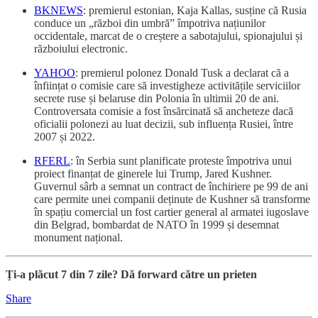
BKNEWS
: premierul estonian, Kaja Kallas, susține că Rusia
conduce un „război din umbră” împotriva națiunilor
occidentale, marcat de o creștere a sabotajului, spionajului și
războiului electronic.
YAHOO
: premierul polonez Donald Tusk a declarat că a
înființat o comisie care să investigheze activitățile serviciilor
secrete ruse și belaruse din Polonia în ultimii 20 de ani.
Controversata comisie a fost însărcinată să ancheteze dacă
oficialii polonezi au luat decizii, sub influența Rusiei, între
2007 și 2022.
RFERL
: în Serbia sunt planificate proteste împotriva unui
proiect finanțat de ginerele lui Trump, Jared Kushner.
Guvernul sârb a semnat un contract de închiriere pe 99 de ani
care permite unei companii deținute de Kushner să transforme
în spațiu comercial un fost cartier general al armatei iugoslave
din Belgrad, bombardat de NATO în 1999 și desemnat
monument național.
Ți-a plăcut 7 din 7 zile? Dă forward către un prieten
Share