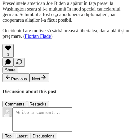
Președintele american Joe Biden a apărut în fața presei la
Washington seara și i-a mulțumit în mod special cancelarului
german. Schimbul a fost o „capodopera a diplomației”, iar
cooperarea aliaților l-a făcut posibil.
Occidentul are motive să sărbătorească libertatea, dar a plătit și un
preț mare. (
Florian Flade
)
1
Share
Previous
Next
Discussion about this post
Comments
Restacks
Top
Latest
Discussions