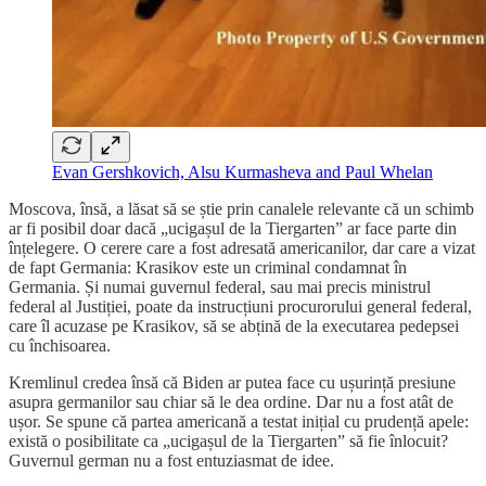
Evan Gershkovich, Alsu Kurmasheva and Paul Whelan
Moscova, însă, a lăsat să se știe prin canalele relevante că un schimb
ar fi posibil doar dacă „ucigașul de la Tiergarten” ar face parte din
înțelegere. O cerere care a fost adresată americanilor, dar care a vizat
de fapt Germania: Krasikov este un criminal condamnat în
Germania. Și numai guvernul federal, sau mai precis ministrul
federal al Justiției, poate da instrucțiuni procurorului general federal,
care îl acuzase pe Krasikov, să se abțină de la executarea pedepsei
cu închisoarea.
Kremlinul credea însă că Biden ar putea face cu ușurință presiune
asupra germanilor sau chiar să le dea ordine. Dar nu a fost atât de
ușor. Se spune că partea americană a testat inițial cu prudență apele:
există o posibilitate ca „ucigașul de la Tiergarten” să fie înlocuit?
Guvernul german nu a fost entuziasmat de idee.