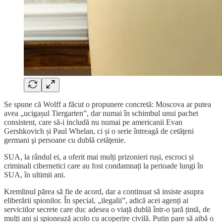
Se spune că Wolff a făcut o propunere concretă: Moscova ar putea
avea „ucigașul Tiergarten”, dar numai în schimbul unui pachet
consistent, care să-i includă nu numai pe americanii Evan
Gershkovich și Paul Whelan, ci și o serie întreagă de cetăţeni
germani şi persoane cu dublă cetăţenie.
SUA, la rândul ei, a oferit mai mulți prizonieri ruși, escroci și
criminali cibernetici care au fost condamnați la perioade lungi în
SUA, în ultimii ani.
Kremlinul părea să fie de acord, dar a continuat să insiste asupra
eliberării spionilor. În special, „ilegalii”, adică acei agenți ai
serviciilor secrete care duc adesea o viață dublă într-o țară țintă, de
mulți ani și spionează acolo cu acoperire civilă. Putin pare să aibă o