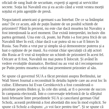
oficiali de rang înalt de securitate, experți și agenți ai serviciilor
secrete. Soția lui Navalnîi era și ea acolo când a venit vestea morții
soțului ei prin agențiile de presă.
Negociatorii americani și germani s-au întrebat: De ce sa întâmplat
asta? De ce acum, atât de puțin înainte de un posibil schimb de
prizonieri? Până în prezent, nu este clar dacă moartea lui Navalny a
fost intenționată la acel moment. Dar există interpretări, inclusiv din
partea germană. Una este că, poate, lui Putin i-a fost prea frică de un
Navalnîi liber în exil, chiar dacă s-ar putea să nu s-ar fi întors în
Rusia. Sau Putin a vrut pur și simplu să-și demonstreze puterea și a
luat o opțiune de pe masă. Au existat chiar speculații că alți actori
din Rusia ar fi vrut să torpileze un schimb de prizonieri în acest fel.
Oricare ar fi fost, Navalnîi nu mai putea fi înlocuit. Și având în
vedere evoluțiile dramatice, Berlinul nu au vrut să-l recompenseze
pe Putin pentru moartea celui mai proeminent prizonier al său.
Se spune că guvernul SUA a făcut presiuni asupra Berlinului, iar
Wall Street Journal a reconstituit în detaliu luptele care au avut loc în
culise. Eliberarea lui Evan Gershkovich a fost considerată o
prioritate pentru Biden și, în cele din urmă, ar fi o poveste de succes
în campania electorală. Într-o conversație telefonică de la sfârșitul
lunii februarie între președintele SUA și cancelarul german Olaf
Scholz, această problemă a fost abordată din nou în mod explicit. Se
spune că Scholz a răspuns: „o voi face pentru tine”. Și se spune că