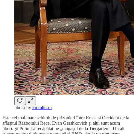
photo by
kremlin.ru
Este cel mai mare schimb de prizonieri între Rusia și Occident de la
sfârșitul Războiului Rece. Evan Gershkovich și alții sunt acum
liberi. Și Putin l-a recăpătat pe „ucigașul de la Tiergarten”. Un alt
succes pentru diplomația germană și BND, dar la un preț mare.