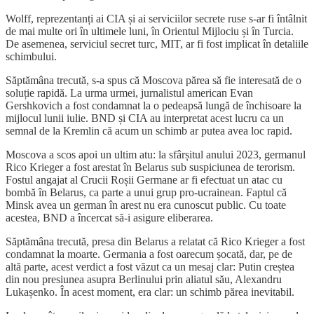
Wolff, reprezentanți ai CIA și ai serviciilor secrete ruse s-ar fi întâlnit
de mai multe ori în ultimele luni, în Orientul Mijlociu și în Turcia.
De asemenea, serviciul secret turc, MIT, ar fi fost implicat în detaliile
schimbului.
Săptămâna trecută, s-a spus că Moscova părea să fie interesată de o
soluție rapidă. La urma urmei, jurnalistul american Evan
Gershkovich a fost condamnat la o pedeapsă lungă de închisoare la
mijlocul lunii iulie. BND și CIA au interpretat acest lucru ca un
semnal de la Kremlin că acum un schimb ar putea avea loc rapid.
Moscova a scos apoi un ultim atu: la sfârșitul anului 2023, germanul
Rico Krieger a fost arestat în Belarus sub suspiciunea de terorism.
Fostul angajat al Crucii Roșii Germane ar fi efectuat un atac cu
bombă în Belarus, ca parte a unui grup pro-ucrainean. Faptul că
Minsk avea un german în arest nu era cunoscut public. Cu toate
acestea, BND a încercat să-i asigure eliberarea.
Săptămâna trecută, presa din Belarus a relatat că Rico Krieger a fost
condamnat la moarte. Germania a fost oarecum șocată, dar, pe de
altă parte, acest verdict a fost văzut ca un mesaj clar: Putin creștea
din nou presiunea asupra Berlinului prin aliatul său, Alexandru
Lukașenko. În acest moment, era clar: un schimb părea inevitabil.