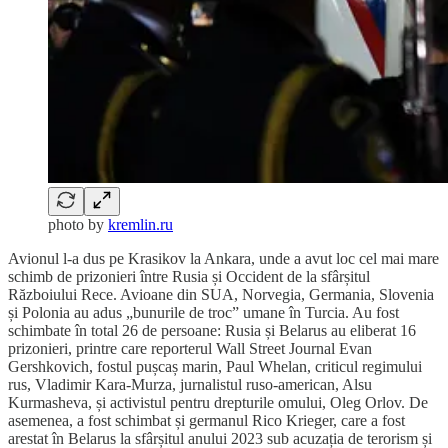
photo by
kremlin.ru
Avionul l-a dus pe Krasikov la Ankara, unde a avut loc cel mai mare
schimb de prizonieri între Rusia și Occident de la sfârșitul
Războiului Rece. Avioane din SUA, Norvegia, Germania, Slovenia
și Polonia au adus „bunurile de troc” umane în Turcia. Au fost
schimbate în total 26 de persoane: Rusia și Belarus au eliberat 16
prizonieri, printre care reporterul Wall Street Journal Evan
Gershkovich, fostul pușcaș marin, Paul Whelan, criticul regimului
rus, Vladimir Kara-Murza, jurnalistul ruso-american, Alsu
Kurmasheva, și activistul pentru drepturile omului, Oleg Orlov. De
asemenea, a fost schimbat și germanul Rico Krieger, care a fost
arestat în Belarus la sfârșitul anului 2023 sub acuzația de terorism și