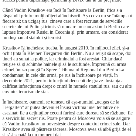
Când Vadim Krasikov era încă în închisoare la Berlin, frica s-a
răspândit printre mulți ofițeri ai închisorii. Așa ceva nu se întâmpla în
fiecare zi: un ucigaș rus, cineva care a fost recrutat de serviciile
secrete ale lui Putin și trimis să omoare un caucazian la Berlin care
luptase împotriva Rusiei în Cecenia și, prin urmare, era considerat
un duşman al statului şi terorist.
Krasikov își încheiase treaba. În august 2019, în mijlocul zilei, și-a
ochit ținta în Kleiner Tiergarten din Berlin. Nu a reușit să scape, doi
tineri au sunat la poliție, iar criminalul a fost arestat. Chiar dacă
reușise să-și schimbe hainele și să le scufunde, împreună cu arma
crimei, într-o pungă în Spree. Tribunalul Regional din Berlin l-a
condamnat, în cele din urmă, pe rus la închisoare pe viață, în
decembrie 2021, pentru infracțiuni deosebit de grave. Instanța a
calificat infracțiunea drept o crimă în numele statului rus, sau cu alte
cuvinte: terorism de stat.
În închisoare, oamenii se temeau că așa-numitul „ucigaș de la
Tiergarten” ar putea deveni el însuși victima unei tentative de
asasinat: fie a deținuților ceceni furioși care doreau să se răzbune, fie
a serviciului secret rus. Poate pentru că Moscova voia să se asigure
că Vadim Krasikov nu povestește despre contextul crimei sale. Dar
Krasikov avea să păstreze tăcerea. Moscova avea să aibă grijă de el
și să-l scoată la un moment dat.