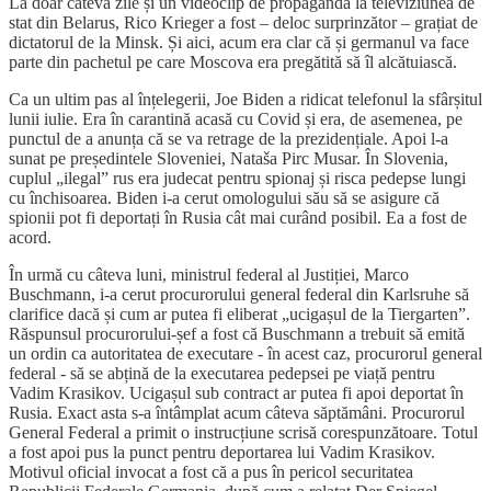
La doar câteva zile și un videoclip de propagandă la televiziunea de
stat din Belarus, Rico Krieger a fost – deloc surprinzător – grațiat de
dictatorul de la Minsk. Și aici, acum era clar că și germanul va face
parte din pachetul pe care Moscova era pregătită să îl alcătuiască.
Ca un ultim pas al înțelegerii, Joe Biden a ridicat telefonul la sfârșitul
lunii iulie. Era în carantină acasă cu Covid și era, de asemenea, pe
punctul de a anunța că se va retrage de la prezidențiale. Apoi l-a
sunat pe președintele Sloveniei, Nataša Pirc Musar. În Slovenia,
cuplul „ilegal” rus era judecat pentru spionaj și risca pedepse lungi
cu închisoarea. Biden i-a cerut omologului său să se asigure că
spionii pot fi deportați în Rusia cât mai curând posibil. Ea a fost de
acord.
În urmă cu câteva luni, ministrul federal al Justiției, Marco
Buschmann, i-a cerut procurorului general federal din Karlsruhe să
clarifice dacă și cum ar putea fi eliberat „ucigașul de la Tiergarten”.
Răspunsul procurorului-șef a fost că Buschmann a trebuit să emită
un ordin ca autoritatea de executare - în acest caz, procurorul general
federal - să se abțină de la executarea pedepsei pe viață pentru
Vadim Krasikov. Ucigașul sub contract ar putea fi apoi deportat în
Rusia. Exact asta s-a întâmplat acum câteva săptămâni. Procurorul
General Federal a primit o instrucțiune scrisă corespunzătoare. Totul
a fost apoi pus la punct pentru deportarea lui Vadim Krasikov.
Motivul oficial invocat a fost că a pus în pericol securitatea