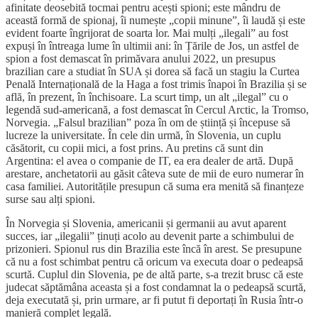
afinitate deosebită tocmai pentru acești spioni; este mândru de
această formă de spionaj, îi numește „copii minune”, îi laudă și este
evident foarte îngrijorat de soarta lor. Mai mulți „ilegali” au fost
expuși în întreaga lume în ultimii ani: în Țările de Jos, un astfel de
spion a fost demascat în primăvara anului 2022, un presupus
brazilian care a studiat în SUA și dorea să facă un stagiu la Curtea
Penală Internațională de la Haga a fost trimis înapoi în Brazilia și se
află, în prezent, în închisoare. La scurt timp, un alt „ilegal” cu o
legendă sud-americană, a fost demascat în Cercul Arctic, la Tromso,
Norvegia. „Falsul brazilian” poza în om de știință și începuse să
lucreze la universitate. În cele din urmă, în Slovenia, un cuplu
căsătorit, cu copii mici, a fost prins. Au pretins că sunt din
Argentina: el avea o companie de IT, ea era dealer de artă. După
arestare, anchetatorii au găsit câteva sute de mii de euro numerar în
casa familiei. Autoritățile presupun că suma era menită să finanțeze
surse sau alți spioni.
În Norvegia și Slovenia, americanii și germanii au avut aparent
succes, iar „ilegalii” ținuți acolo au devenit parte a schimbului de
prizonieri. Spionul rus din Brazilia este încă în arest. Se presupune
că nu a fost schimbat pentru că oricum va executa doar o pedeapsă
scurtă. Cuplul din Slovenia, pe de altă parte, s-a trezit brusc că este
judecat săptămâna aceasta și a fost condamnat la o pedeapsă scurtă,
deja executată și, prin urmare, ar fi putut fi deportați în Rusia într-o
manieră complet legală.