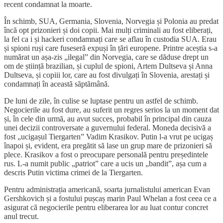
recent condamnat la moarte.
În schimb, SUA, Germania, Slovenia, Norvegia și Polonia au predat
încă opt prizonieri și doi copii. Mai mulți criminali au fost eliberați,
la fel ca i și hackeri condamnați care se aflau în custodia SUA. Erau
și spioni ruși care fuseseră expuși în țări europene. Printre aceștia s-a
numărat un așa-zis „ilegal” din Norvegia, care se dăduse drept un
om de știință brazilian, și cuplul de spioni, Artem Dultseva și Anna
Dultseva, și copiii lor, care au fost divulgați în Slovenia, arestați și
condamnați în această săptămână.
De luni de zile, în culise se luptase pentru un astfel de schimb.
Negocierile au fost dure, au suferit un regres serios la un moment dat
și, în cele din urmă, au avut succes, probabil în principal din cauza
unei decizii controversate a guvernului federal. Moneda decisivă a
fost „ucigașul Tiergarten” Vadim Krasikov. Putin l-a vrut pe ucigaș
înapoi și, evident, era pregătit să lase un grup mare de prizonieri să
plece. Krasikov a fost o preocupare personală pentru președintele
rus. L-a numit public „patriot” care a ucis un „bandit”, așa cum a
descris Putin victima crimei de la Tiergarten.
Pentru administrația americană, soarta jurnalistului american Evan
Gershkovich și a fostului pușcaș marin Paul Whelan a fost ceea ce a
asigurat că negocierile pentru eliberarea lor au luat contur concret
anul trecut.