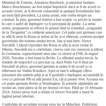
Ministrul de Externe, Annalena Baerbock, și ministrul Justiției,
Marco Buschmann, au fost inițial împotrivă: dacă ar fi de acord cu
această cerere, ar fi devenit vulnerabili la șantajul Kremlinului într-
un mod fără precedent. La urma urmei, este vorba despre un
criminal. În plus, guvernul federal a fost sceptic cu privire la modul
în care o astfel de înțelegere va fi percepută de public. La urma
urmei, propunerea se referea în primul rând la schimbul „ucigașului
de la Tiergarten” cu cetățenii americani. Cel puțin unii germani care
se află în arest în Rusia ar trebui să fie și ei eliberați, conform poziției
guvernului din toamna anului trecut. Sau și mai bine: Alexei
Navalnîi. Liderul Opoziției din Rusia se afla la acea vreme în
Siberia. Navalnîi era o celebritate, cineva care era cunoscut și plăcut
în Germania. supraviețuind unui atac cu otravă al FSB, în august
2020, Navalny a fost tratat la Berlin. La sfârșitul anului trecut, în
rundele de negocieri s-a precizat cp, dacă Putin l-ar fi lăsat pe
Navalnîi să plece, guvernul german ar putea fi de acord și cu
eliberarea lui Vadim Krasikov. Apoi ar mai fi adăugați câțiva
prizonieri din ambele părți și ar fi posibilă o înțelegere acceptabilă în
ceea ce privește PR-ul atât pentru Est, cât și pentru Vest. Aceasta era
cel puțin speranța Berlin și Washington. În primele săptămâni ale
noului an, totul părea să fie pe drumul cel bun. Până pe 16 februarie
2024. Atunci presa rusă a relatat că Alexei Navalnîi a murit în
lagărul penal siberian.
Conferința de securitate tocmai avea loc la München. Politicieni,