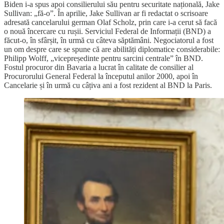
Biden i-a spus apoi consilierului său pentru securitate națională, Jake
Sullivan: „fă-o”. În aprilie, Jake Sullivan ar fi redactat o scrisoare
adresată cancelarului german Olaf Scholz, prin care i-a cerut să facă
o nouă încercare cu rușii. Serviciul Federal de Informații (BND) a
făcut-o, în sfârșit, în urmă cu câteva săptămâni. Negociatorul a fost
un om despre care se spune că are abilități diplomatice considerabile:
Philipp Wolff, „vicepreședinte pentru sarcini centrale” în BND.
Fostul procuror din Bavaria a lucrat în calitate de consilier al
Procurorului General Federal la începutul anilor 2000, apoi în
Cancelarie și în urmă cu câțiva ani a fost rezident al BND la Paris.