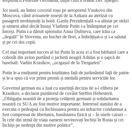
Republicii Federale Germania, după cum a relatat Der Spiegel.
Joi seară, au întins covorul roșu pe aeroportul Vnukovo din
Moscova, când avioanele rusești de la Ankara au aterizat cu
pasagerii neobișnuiți la bord. Garda Prezidențială s-a aliniat pe străzi
și nimeni altul decât însuși Vladimir Putin i-a întâmpinat pe cei
întorși. Putin i-a dăruit spionului Anna Dultseva, care trăia ca
„ilegală” în Slovenia, un buchet de flori, a îmbrățișat-o și i-a salutat
și pe cei doi copii.
Cel mai important succes al lui Putin în acea zi a fost bărbatul care a
coborât din avion purtând o jachetă neagră Adidas și o șapcă de
baseball: Vadim Krasikov, „ucigașul de la Tiergarten”.
Putin le-a mulțumit pentru loialitatea față de jurământul față de patrie
și le-a spus că vor primi premii și medalii pentru serviciile lor.
Guvernul german nu a luat cu ușurință decizia de a-l elibera pe
Krasikov, a declarat purtătorul de cuvânt Steffen Hebestreit.
„Obligația noastră de a proteja cetățenii germani și solidaritatea
noastră cu SUA au fost motive importante. Interesul statului de a
executa o pedeapsă cu închisoarea pentru un infractor condamnat a
fost compensat de libertatea, bunăstarea fizică și – în unele cazuri –
în cele din urmă de viața oameni nevinovați închiși în Rusia și cei
închiși pe nedrept din motive politice”.