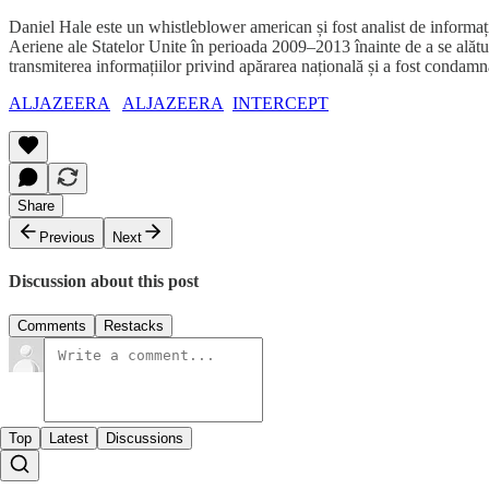
Daniel Hale este un whistleblower american și fost analist de informați
Aeriene ale Statelor Unite în perioada 2009–2013 înainte de a se alătur
transmiterea informațiilor privind apărarea națională și a fost condamna
ALJAZEERA
ALJAZEERA
INTERCEPT
Share
Previous
Next
Discussion about this post
Comments
Restacks
Top
Latest
Discussions