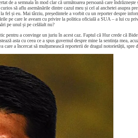
ertat de a semnala în mod clar că următoarea persoană care îndrăznește s
curios să aflu asemănările dintre cazul meu și cel al anchetei asupra preș
– la fel și eu. Mai târziu, președintele a vorbit cu un reporter despre infor
ările pe care le aveam cu privire la politica oficială a SUA – a lui cu pri
ări pe unul și pe celălalt nu?
patic pentru a convinge un juriu în acest caz. Faptul că Hur crede că Bide
astează asta cu ceea ce a spus guvernul despre mine la sentința mea, a
a care a încercat să mulțumească reporterii de dragul notorietății, spre 