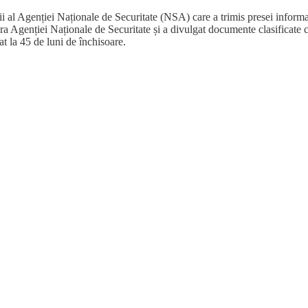
i al Agenției Naționale de Securitate (NSA) care a trimis presei informați
a Agenției Naționale de Securitate și a divulgat documente clasificate că
t la 45 de luni de închisoare.