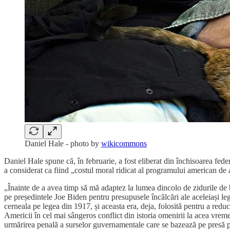
Daniel Hale - photo by
wikicommons
Daniel Hale spune că, în februarie, a fost eliberat din închisoarea feder
a considerat ca fiind „costul moral ridicat al programului american de
„Înainte de a avea timp să mă adaptez la lumea dincolo de zidurile de b
pe președintele Joe Biden pentru presupusele încălcări ale aceleiași le
cerneala pe legea din 1917, și aceasta era, deja, folosită pentru a redu
Americii în cel mai sângeros conflict din istoria omenirii la acea vrem
urmărirea penală a surselor guvernamentale care se bazează pe presă pe