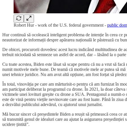
Robert Hur - work of the U.S. federal government -
public dom
Hur continuă să ocolească inteligent problema de intenție în ceea ce p
neautorizat de informații despre apărarea națională le păstrează cu bun
De obicei, procurorii dovedesc acest lucru indicând multitudinea de aco
trebuit niciodată să semneze un astfel de acord, dar – lăsând la o parte 
Cu toate acestea, Biden este lăsat să scape pentru că nu a vrut să fac
numit motivele mele bune. De teamă că motivele mele ar putea să mă facă
unei tehnice juridice. Nu am avut altă opțiune, am fost forțat să pledez 
În total, vinovăția pe care am mărturisit-o pentru că am furnizat în mo
am participat deliberat la programul cu drone. În 2021, la doar câteva
victimele unei lovituri greșite cu drone a SUA. Pentagonul a numit-o o „
este de vină pentru viețile nevinovate care au fost luate. Până în ziua
a dezvălui publicului adevărul, cu ajutorul unui jurnalist.
Mă bucur sincer că președintele Biden a reușit să primească ceea ce atât
să transmită genul de idealuri care au ajutat la asigurarea președinției sa
ucidere țintită”.