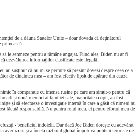
ntenției de a dăuna Statelor Unite – doar dovada că deținătorul
le primească.
ie să le semneze pentru a rămâne angajat. Fiind ales, Biden nu ar fi
ă dezvăluirea informațiilor clasificate este ilegală.
eu au susținut că nu mi se permite să prezint dovezi despre ceea ce a
ător de dinaintea mea – am fost efectiv lipsit de apărare din cauza
st nimic în comparație cu imensa rușine pe care am simțit-o pentru că
madi și nouă membri ai familiei sale, majoritatea copii, au fost
niște și să efectueze o investigație internă în care a găsit că nimeni nu
 fost făcută responsabilă. Nu pentru rolul meu, ci pentru efortul meu de
refuzați - beneficiul îndoielii. Dar dacă Joe Biden dorește cu adevărat
a avertizorii și a înceta războiul global împotriva politicii teroriste de