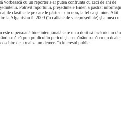
ă vorbească cu un reporter s-ar putea confrunta cu zeci de ani de
edintelui. Potrivit raportului, președintele Biden a păstrat informații
mațiile clasificate pe care le păstra – din nou, la fel ca și mine. Atât
vire la Afganistan în 2009 (în calitate de vicepreședinte) și a mea cu
n este o persoană bine intenționată care nu a dorit să facă niciun rău
cuzându-mă că pun publicul în pericol și asemănându-mă cu un dealer
deosebire de a realiza un demers în interesul public.