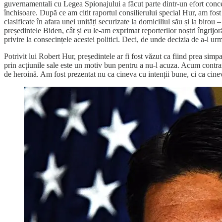
guvernamentali cu Legea Spionajului a făcut parte dintr-un efort conc
închisoare. După ce am citit raportul consilierului special Hur, am fost 
clasificate în afara unei unități securizate la domiciliul său și la birou 
președintele Biden, cât și eu le-am exprimat reporterilor noștri îngrijor
privire la consecințele acestei politici. Deci, de unde decizia de a-l urm
Potrivit lui Robert Hur, președintele ar fi fost văzut ca fiind prea sim
prin acțiunile sale este un motiv bun pentru a nu-l acuza. Acum contr
de heroină. Am fost prezentat nu ca cineva cu intenții bune, ci ca cinev