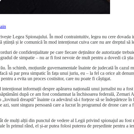
ain
rivește Legea Spionajului. În mod contraintuitiv, legea nu cere dovada i
ă știință și le comunică în mod intenționat cuiva care nu are dreptul să 
rduri de confidențialitate pe care fiecare deținător de autorizație trebu
gradul de simpatie – nu ar fi fost nevoie de mult pentru a dovedi că știa c
ă rău. În schimb, moțiunile guvernamentale înainte de judecată în cazul m
 să par prea simpatic în fața unui juriu, eu – la fel ca orice alt denunț
pentru a evita un proces costisitor, care nu poate fi câștigat.
d intenționat informații despre apărarea națională unui jurnalist nu a fo
 săptămâni după ce am fost condamnat la închisoarea federală, Zemari Ah
lovitură dreaptă” înainte ca adevărul să-i forțeze să se îndepărteze în li
 de azi, sunt singura persoană care a lucrat în programul de drone care a
 de mulți alții din punctul de vedere al Legii privind spionajul au fost 
le în primul rând, el și-ar putea folosi puterea de președinte pentru a iert