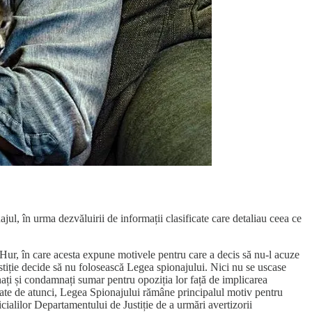
ajul, în urma dezvăluirii de informații clasificate care detaliau ceea ce
 Hur, în care acesta expune motivele pentru care a decis să nu-l acuze
stiție decide să nu folosească Legea spionajului. Nici nu se uscase
unați și condamnați sumar pentru opoziția lor față de implicarea
icate de atunci, Legea Spionajului rămâne principalul motiv pentru
ialilor Departamentului de Justiție de a urmări avertizorii