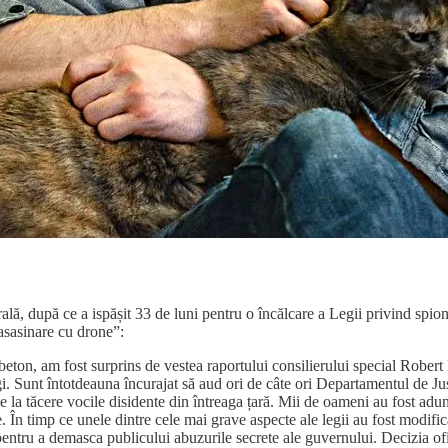
ală, după ce a ispășit 33 de luni pentru o încălcare a Legii privind spion
 asasinare cu drone”:
eton, am fost surprins de vestea raportului consilierului special Robert
gi. Sunt întotdeauna încurajat să aud ori de câte ori Departamentul de Ju
ce la tăcere vocile disidente din întreaga țară. Mii de oameni au fost ad
e. În timp ce unele dintre cele mai grave aspecte ale legii au fost modif
ntru a demasca publicului abuzurile secrete ale guvernului. Decizia ofic