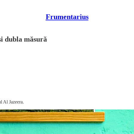
Frumentarius
și dubla măsură
ul Al Jazeera.