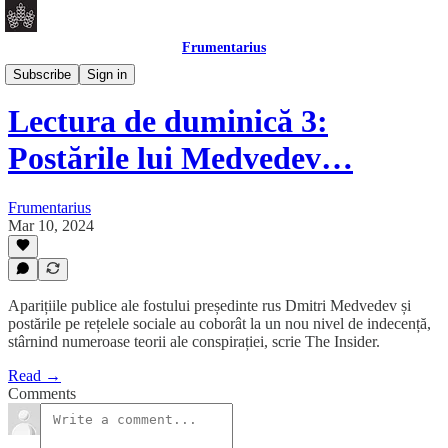
Frumentarius
Daily Brief
Subscribe
Sign in
Lectura de duminică 3:
Postările lui Medvedev…
Frumentarius
Mar 10, 2024
Aparițiile publice ale fostului președinte rus Dmitri Medvedev și
postările pe rețelele sociale au coborât la un nou nivel de indecență,
stârnind numeroase teorii ale conspirației, scrie The Insider.
Read →
Comments