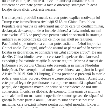
nu crede că forțele armate daneze, britanice și canadiene sunt
suficient de echipate pentru a face o diferență strategică în acea
locație geografică, dacă este necesar.
Un alt aspect, probabil crucial, care ar putea explica motivația lui
Trump este intensificarea rivalității SUA cu China. Republica
Populară este văzută ca adversarul major cu care un conflict militar,
declanșat, de exemplu, de o invazie chineză a Taiwanului, nu mai
este exclus. SUA se pregătește pentru astfel de scenarii în strategia
militară și se concentrează din ce în ce mai mult pe regiunea
Pacificului și pe întrebarea cum ar putea arăta un război împotriva
Chinei acolo. Beijingul, oricât de absurd ar părea având în vedere
locația sa geografică, se consideră un „stat aproape arctic”. De ani
de zile, China trimite nave de cercetare în apele arctice, lansează
expediții și își extinde relațiile în aceste regiuni. Marina Armatei de
Eliberare a Poporului Chinez este prezentă și în mările Nordului
Îndepărtat. De exemplu, mai multe nave chineze au apărut în largul
Alaska în 2015. Sub Xi Jinping, China pretinde o prezență în mările
polare; unii chiar vorbesc despre o „superputere polară”. Acest lucru
este parțial legat de poziționarea ca o putere mondială aspirantă și,
parțial, de asigurarea materiilor prime și deschiderea de noi rute
comerciale. Încălzirea globală, de exemplu, înseamnă că anumite
zone ale lumii nu mai sunt acoperite de straturi groase de zăpadă și
gheață în mare parte a anului, iar acum sunt deschise noi rute
maritime, care prezintă interes pentru comerțul mondial. Experții