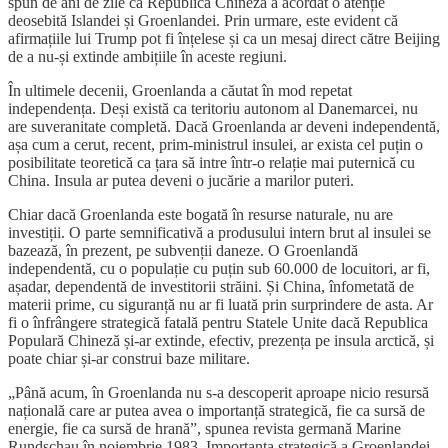
spun de ani de zile că Republica Chineză a acordat o atenție
deosebită Islandei și Groenlandei. Prin urmare, este evident că
afirmațiile lui Trump pot fi înțelese și ca un mesaj direct către Beijing
de a nu-și extinde ambițiile în aceste regiuni.
În ultimele decenii, Groenlanda a căutat în mod repetat
independența. Deși există ca teritoriu autonom al Danemarcei, nu
are suveranitate completă. Dacă Groenlanda ar deveni independentă,
așa cum a cerut, recent, prim-ministrul insulei, ar exista cel puțin o
posibilitate teoretică ca țara să intre într-o relație mai puternică cu
China. Insula ar putea deveni o jucărie a marilor puteri.
Chiar dacă Groenlanda este bogată în resurse naturale, nu are
investiții. O parte semnificativă a produsului intern brut al insulei se
bazează, în prezent, pe subvenții daneze. O Groenlandă
independentă, cu o populație cu puțin sub 60.000 de locuitori, ar fi,
așadar, dependentă de investitorii străini. Și China, înfometată de
materii prime, cu siguranță nu ar fi luată prin surprindere de asta. Ar
fi o înfrângere strategică fatală pentru Statele Unite dacă Republica
Populară Chineză și-ar extinde, efectiv, prezența pe insula arctică, și
poate chiar și-ar construi baze militare.
„Până acum, în Groenlanda nu s-a descoperit aproape nicio resursă
națională care ar putea avea o importanță strategică, fie ca sursă de
energie, fie ca sursă de hrană”, spunea revista germană Marine
Rundschau în noiembrie 1983. Importanța strategică a Groenlandei,