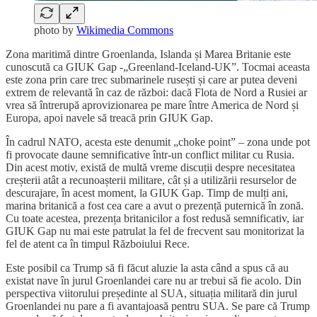
photo by
Wikimedia Commons
Zona maritimă dintre Groenlanda, Islanda și Marea Britanie este
cunoscută ca GIUK Gap -„Greenland-Iceland-UK”. Tocmai aceasta
este zona prin care trec submarinele rusești și care ar putea deveni
extrem de relevantă în caz de război: dacă Flota de Nord a Rusiei ar
vrea să întrerupă aprovizionarea pe mare între America de Nord și
Europa, apoi navele să treacă prin GIUK Gap.
În cadrul NATO, acesta este denumit „choke point” – zona unde pot
fi provocate daune semnificative într-un conflict militar cu Rusia.
Din acest motiv, există de multă vreme discuții despre necesitatea
creșterii atât a recunoașterii militare, cât și a utilizării resurselor de
descurajare, în acest moment, la GIUK Gap. Timp de mulți ani,
marina britanică a fost cea care a avut o prezență puternică în zonă.
Cu toate acestea, prezența britanicilor a fost redusă semnificativ, iar
GIUK Gap nu mai este patrulat la fel de frecvent sau monitorizat la
fel de atent ca în timpul Războiului Rece.
Este posibil ca Trump să fi făcut aluzie la asta când a spus că au
existat nave în jurul Groenlandei care nu ar trebui să fie acolo. Din
perspectiva viitorului președinte al SUA, situația militară din jurul
Groenlandei nu pare a fi avantajoasă pentru SUA. Se pare că Trump