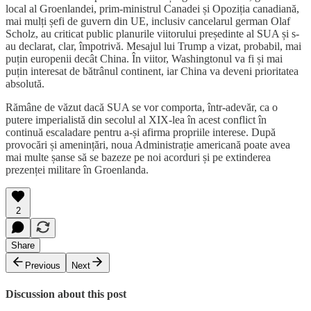
local al Groenlandei, prim-ministrul Canadei și Opoziția canadiană,
mai mulți șefi de guvern din UE, inclusiv cancelarul german Olaf
Scholz, au criticat public planurile viitorului președinte al SUA și s-
au declarat, clar, împotrivă. Mesajul lui Trump a vizat, probabil, mai
puțin europenii decât China. În viitor, Washingtonul va fi și mai
puțin interesat de bătrânul continent, iar China va deveni prioritatea
absolută.
Rămâne de văzut dacă SUA se vor comporta, într-adevăr, ca o
putere imperialistă din secolul al XIX-lea în acest conflict în
continuă escaladare pentru a-și afirma propriile interese. După
provocări și amenințări, noua Administrație americană poate avea
mai multe șanse să se bazeze pe noi acorduri și pe extinderea
prezenței militare în Groenlanda.
2
Share
Previous
Next
Discussion about this post