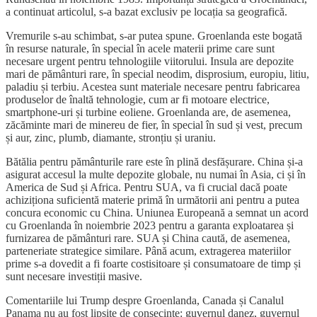
a continuat articolul, s-a bazat exclusiv pe locația sa geografică.
Vremurile s-au schimbat, s-ar putea spune. Groenlanda este bogată
în resurse naturale, în special în acele materii prime care sunt
necesare urgent pentru tehnologiile viitorului. Insula are depozite
mari de pământuri rare, în special neodim, disprosium, europiu, litiu,
paladiu și terbiu. Acestea sunt materiale necesare pentru fabricarea
produselor de înaltă tehnologie, cum ar fi motoare electrice,
smartphone-uri și turbine eoliene. Groenlanda are, de asemenea,
zăcăminte mari de minereu de fier, în special în sud și vest, precum
și aur, zinc, plumb, diamante, stronțiu și uraniu.
Bătălia pentru pământurile rare este în plină desfășurare. China și-a
asigurat accesul la multe depozite globale, nu numai în Asia, ci și în
America de Sud și Africa. Pentru SUA, va fi crucial dacă poate
achiziționa suficientă materie primă în următorii ani pentru a putea
concura economic cu China. Uniunea Europeană a semnat un acord
cu Groenlanda în noiembrie 2023 pentru a garanta exploatarea și
furnizarea de pământuri rare. SUA și China caută, de asemenea,
parteneriate strategice similare. Până acum, extragerea materiilor
prime s-a dovedit a fi foarte costisitoare și consumatoare de timp și
sunt necesare investiții masive.
Comentariile lui Trump despre Groenlanda, Canada și Canalul
Panama nu au fost lipsite de consecințe: guvernul danez, guvernul