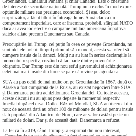
Groenlandei, Canalului Panama și chiar Canadei. Este o chestiune
de interese de securitate națională. Trump nu a exclus în mod expres
opțiunile militare sau presiunea economică. Și așa, deloc
surprinzător, a făcut titluri în întreaga lume. Sună clar ca un
comportament imperialist, care ar însemna, probabil, sfârșitul NATO
dacă ar avea loc efectiv o campanie militară americană împotriva
statelor aliate precum Danemarca sau Canada.
Preocupările lui Trump, cel puțin în ceea ce privește Groenlanda, nu
sunt nici ele noi: în timpul primului său mandat, acesta s-a oferit să
cumpere insula de la danezi. Mulți nu au luat în serios declarațiile la
momentul respectiv, crezând că fac parte dintre provocările
obișnuite. Dar Trump este din nou șeful guvernului și achiziționarea
celei mai mari insule din lume se pare că revine pe agenda sa.
SUA au pus ochii de mai multe ori pe Groenlanda: în 1867, după ce
Alaska a fost cumpărată de la Rusia, au existat negocieri între SUA
și Danemarca pentru achiziționarea Groenlandei. Cu toate acestea,
aceste discuții nu au ajuns prea departe la momentul respectiv.
Imediat după cel de-al Doilea Război Mondial, SUA au încercat din
nou: de această dată au oferit 100 de milioane de dolari pentru insula
slab populată din Atlanticul de Nord, care ar valora astăzi peste un
miliard de dolari. Dar și de această dată, Danemarca a refuzat.
La fel ca în 2019, când Trump și-a exprimat din nou interesul,
„Groenlanda nu este de vânzare” a fost sloganul cu care guvernul