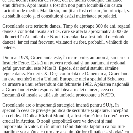
erau diferite. Apoi insula a fost din nou puțin locuibilă din cauza
factorilor de mediu. Mai târziu, inuiții au fost cei care, în principal, s-
au stabilit acolo și ei constituie și astăzi majoritatea populației.
Groenlanda este teritoriu danez. Timp de aproape 300 de ani, regatul
danez a controlat insula arctică, care se află la aproximativ 3.000 de
kilometri în Atlanticul de Nord. Groenlanda a fost inițial o colonie
daneză, iar cei mai frecvenți vizitatori au fost, probabil, vânătorii de
balene.
Din mai 1979, Groenlanda este, în mare parte, autonomă, similar cu
Insulele Feroe. Există un guvern regional și un parlament regional,
șeful guvernului este Múte B. Egede, dar șeful statului rămâne
regele danez Frederik X. Deși controlată de Danemarca, Groenlanda
nu este membră nici a Uniunii Europene nici a spațiului Schengen
ca urmare a unui referendum din februarie 1982. Apărarea națională
a Groenlandei este responsabilitatea armatei daneze, ceea ce
înseamnă că insula se află sub umbrela protectoare a NATO.
Groenlanda are o importanță strategică imensă pentru SUA, în
special în ceea ce privește politica de securitate și apărare. Începând
cu cel de-al Doilea Război Mondial, a fost clar că insula oferă acces
crucial în Arctica. O zonă geopolitică care va deveni și mai
importantă în viitor, nu în ultimul rând datorită faptului că noi rute
maritime vor apărea ca urmare a schimbărilor climatice – și odată cu