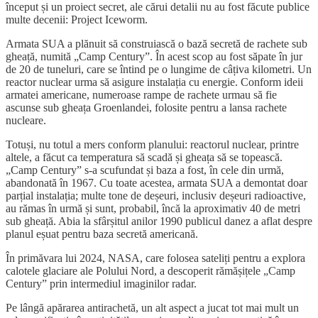
început și un proiect secret, ale cărui detalii nu au fost făcute publice
multe decenii: Project Iceworm.
Armata SUA a plănuit să construiască o bază secretă de rachete sub
gheață, numită „Camp Century”. În acest scop au fost săpate în jur
de 20 de tuneluri, care se întind pe o lungime de câțiva kilometri. Un
reactor nuclear urma să asigure instalația cu energie. Conform ideii
armatei americane, numeroase rampe de rachete urmau să fie
ascunse sub gheața Groenlandei, folosite pentru a lansa rachete
nucleare.
Totuși, nu totul a mers conform planului: reactorul nuclear, printre
altele, a făcut ca temperatura să scadă și gheața să se topească.
„Camp Century” s-a scufundat și baza a fost, în cele din urmă,
abandonată în 1967. Cu toate acestea, armata SUA a demontat doar
parțial instalația; multe tone de deșeuri, inclusiv deșeuri radioactive,
au rămas în urmă și sunt, probabil, încă la aproximativ 40 de metri
sub gheață. Abia la sfârșitul anilor 1990 publicul danez a aflat despre
planul eșuat pentru baza secretă americană.
În primăvara lui 2024, NASA, care folosea sateliți pentru a explora
calotele glaciare ale Polului Nord, a descoperit rămășițele „Camp
Century” prin intermediul imaginilor radar.
Pe lângă apărarea antirachetă, un alt aspect a jucat tot mai mult un