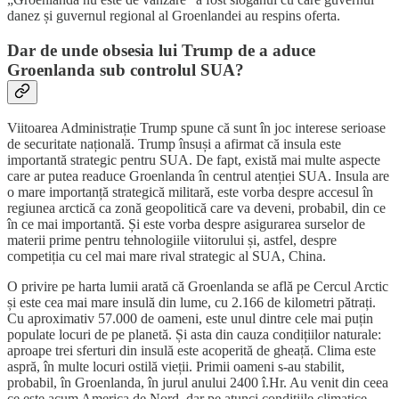
danez și guvernul regional al Groenlandei au respins oferta.
Dar de unde obsesia lui Trump de a aduce
Groenlanda sub controlul SUA?
Viitoarea Administrație Trump spune că sunt în joc interese serioase
de securitate națională. Trump însuși a afirmat că insula este
importantă strategic pentru SUA. De fapt, există mai multe aspecte
care ar putea readuce Groenlanda în centrul atenției SUA. Insula are
o mare importanță strategică militară, este vorba despre accesul în
regiunea arctică ca zonă geopolitică care va deveni, probabil, din ce
în ce mai importantă. Și este vorba despre asigurarea surselor de
materii prime pentru tehnologiile viitorului și, astfel, despre
competiția cu cel mai mare rival strategic al SUA, China.
O privire pe harta lumii arată că Groenlanda se află pe Cercul Arctic
și este cea mai mare insulă din lume, cu 2.166 de kilometri pătrați.
Cu aproximativ 57.000 de oameni, este unul dintre cele mai puțin
populate locuri de pe planetă. Și asta din cauza condițiilor naturale:
aproape trei sferturi din insulă este acoperită de gheață. Clima este
aspră, în multe locuri ostilă vieții. Primii oameni s-au stabilit,
probabil, în Groenlanda, în jurul anului 2400 î.Hr. Au venit din ceea
ce este acum America de Nord, dar pe atunci condițiile climatice