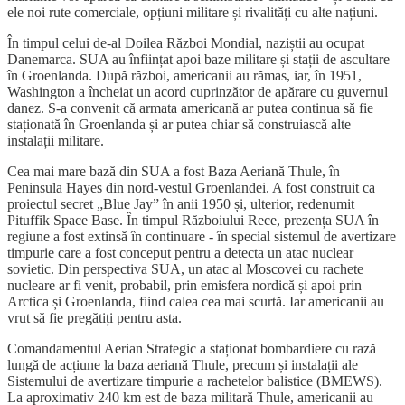
ele noi rute comerciale, opțiuni militare și rivalități cu alte națiuni.
În timpul celui de-al Doilea Război Mondial, naziștii au ocupat
Danemarca. SUA au înființat apoi baze militare și stații de ascultare
în Groenlanda. După război, americanii au rămas, iar, în 1951,
Washington a încheiat un acord cuprinzător de apărare cu guvernul
danez. S-a convenit că armata americană ar putea continua să fie
staționată în Groenlanda și ar putea chiar să construiască alte
instalații militare.
Cea mai mare bază din SUA a fost Baza Aeriană Thule, în
Peninsula Hayes din nord-vestul Groenlandei. A fost construit ca
proiectul secret „Blue Jay” în anii 1950 și, ulterior, redenumit
Pituffik Space Base. În timpul Războiului Rece, prezența SUA în
regiune a fost extinsă în continuare - în special sistemul de avertizare
timpurie care a fost conceput pentru a detecta un atac nuclear
sovietic. Din perspectiva SUA, un atac al Moscovei cu rachete
nucleare ar fi venit, probabil, prin emisfera nordică și apoi prin
Arctica și Groenlanda, fiind calea cea mai scurtă. Iar americanii au
vrut să fie pregătiți pentru asta.
Comandamentul Aerian Strategic a staționat bombardiere cu rază
lungă de acțiune la baza aeriană Thule, precum și instalații ale
Sistemului de avertizare timpurie a rachetelor balistice (BMEWS).
La aproximativ 240 km est de baza militară Thule, americanii au