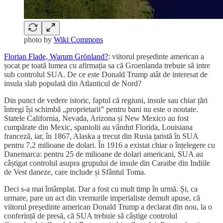
photo by
Wiki Commons
Florian Flade, Warum Grönland?
: viitorul președinte american a
șocat pe toată lumea cu afirmația sa că Groenlanda trebuie să intre
sub controlul SUA. De ce este Donald Trump atât de interesat de
insula slab populată din Atlanticul de Nord?
Din punct de vedere istoric, faptul că regiuni, insule sau chiar țări
întregi își schimbă „proprietarii” pentru bani nu este o noutate.
Statele California, Nevada, Arizona și New Mexico au fost
cumpărate din Mexic, spaniolii au vândut Florida, Louisiana
franceză, iar, în 1867, Alaska a trecut din Rusia țaristă în SUA
pentru 7,2 milioane de dolari. În 1916 a existat chiar o înțelegere cu
Danemarca: pentru 25 de milioane de dolari americani, SUA au
câștigat controlul asupra grupului de insule din Caraibe din Indiile
de Vest daneze, care include și Sfântul Toma.
Deci s-a mai întâmplat. Dar a fost cu mult timp în urmă. Și, ca
urmare, pare un act din vremurile imperialiste demult apuse, că
viitorul președinte american Donald Trump a declarat din nou, la o
conferință de presă, că SUA trebuie să câștige controlul