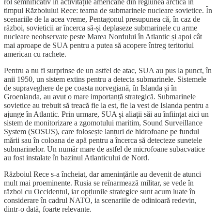
rol semnificativ în activitățile americane din regiunea arctică în
timpul Războiului Rece: teama de submarinele nucleare sovietice. În
scenariile de la acea vreme, Pentagonul presupunea că, în caz de
război, sovieticii ar încerca să-și deplaseze submarinele cu arme
nucleare neobservate peste Marea Nordului în Atlantic și apoi cât
mai aproape de SUA pentru a putea să acopere întreg teritoriul
american cu rachete.
Pentru a nu fi surprinse de un astfel de atac, SUA au pus la punct, în
anii 1950, un sistem extins pentru a detecta submarinele. Sistemele
de supraveghere de pe coasta norvegiană, în Islanda și în
Groenlanda, au avut o mare importanță strategică. Submarinele
sovietice au trebuit să treacă fie la est, fie la vest de Islanda pentru a
ajunge în Atlantic. Prin urmare, SUA și aliații săi au înființat aici un
sistem de monitorizare a zgomotului maritim, Sound Surveillance
System (SOSUS), care folosește lanțuri de hidrofoane pe fundul
mării sau în coloana de apă pentru a încerca să detecteze sunetele
submarinelor. Un număr mare de astfel de microfoane subacvatice
au fost instalate în bazinul Atlanticului de Nord.
Războiul Rece s-a încheiat, dar amenințările au devenit de atunci
mult mai proeminente. Rusia se reînarmează militar, se vede în
război cu Occidentul, iar opțiunile strategice sunt acum luate în
considerare în cadrul NATO, ia scenariile de odinioară redevin,
dintr-o dată, foarte relevante.