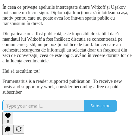
În ceea ce privește apelurile interceptate dintre Witkoff și Ușakov,
pot spune un lucru sigur. Diplomația funcționează întotdeauna așa,
motiv pentru care nu poate avea loc într-un spațiu public cu
transmisiuni în direct.
Din partea care a fost publicată, este imposibil de stabilit dacă
mandatul lui Witkoff a fost încălcat; discuția se concentrează pe
comunicare și stil, nu pe poziții politice de fond. Iar cei care au
orchestrat scurgerea de informații au selectat doar un fragment din
zeci de conversații, ceea ce este logic, având în vedere dorința lor de
a influența evenimentele.
Hai să ascultăm tot!
Frumentarius is a reader-supported publication. To receive new
posts and support my work, consider becoming a free or paid
subscriber.
Subscribe
8