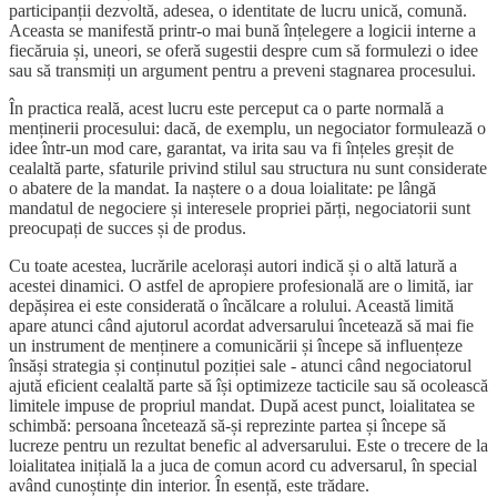
participanții dezvoltă, adesea, o identitate de lucru unică, comună.
Aceasta se manifestă printr-o mai bună înțelegere a logicii interne a
fiecăruia și, uneori, se oferă sugestii despre cum să formulezi o idee
sau să transmiți un argument pentru a preveni stagnarea procesului.
În practica reală, acest lucru este perceput ca o parte normală a
menținerii procesului: dacă, de exemplu, un negociator formulează o
idee într-un mod care, garantat, va irita sau va fi înțeles greșit de
cealaltă parte, sfaturile privind stilul sau structura nu sunt considerate
o abatere de la mandat. Ia naștere o a doua loialitate: pe lângă
mandatul de negociere și interesele propriei părți, negociatorii sunt
preocupați de succes și de produs.
Cu toate acestea, lucrările acelorași autori indică și o altă latură a
acestei dinamici. O astfel de apropiere profesională are o limită, iar
depășirea ei este considerată o încălcare a rolului. Această limită
apare atunci când ajutorul acordat adversarului încetează să mai fie
un instrument de menținere a comunicării și începe să influențeze
însăși strategia și conținutul poziției sale - atunci când negociatorul
ajută eficient cealaltă parte să își optimizeze tacticile sau să ocolească
limitele impuse de propriul mandat. După acest punct, loialitatea se
schimbă: persoana încetează să-și reprezinte partea și începe să
lucreze pentru un rezultat benefic al adversarului. Este o trecere de la
loialitatea inițială la a juca de comun acord cu adversarul, în special
având cunoștințe din interior. În esență, este trădare.