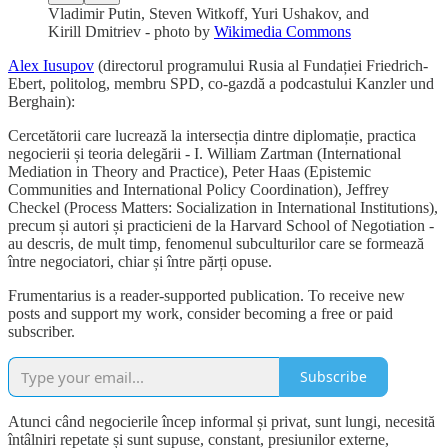
Vladimir Putin, Steven Witkoff, Yuri Ushakov, and
Kirill Dmitriev - photo by
Wikimedia Commons
Alex Iusupov
(directorul programului Rusia al Fundației Friedrich-
Ebert, politolog, membru SPD, co-gazdă a podcastului Kanzler und
Berghain):
Cercetătorii care lucrează la intersecția dintre diplomație, practica
negocierii și teoria delegării - I. William Zartman (International
Mediation in Theory and Practice), Peter Haas (Epistemic
Communities and International Policy Coordination), Jeffrey
Checkel (Process Matters: Socialization in International Institutions),
precum și autori și practicieni de la Harvard School of Negotiation -
au descris, de mult timp, fenomenul subculturilor care se formează
între negociatori, chiar și între părți opuse.
Frumentarius is a reader-supported publication. To receive new
posts and support my work, consider becoming a free or paid
subscriber.
Subscribe
Atunci când negocierile încep informal și privat, sunt lungi, necesită
întâlniri repetate și sunt supuse, constant, presiunilor externe,