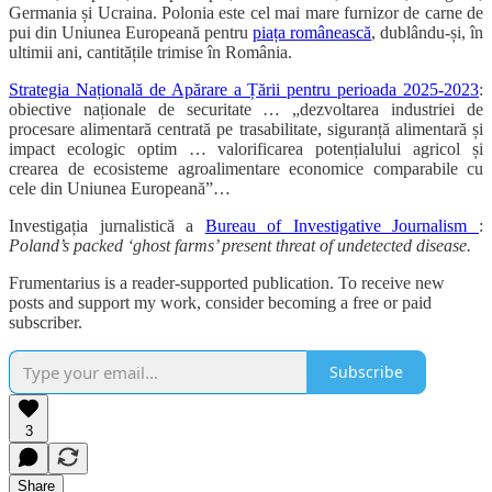
Germania și Ucraina. Polonia este cel mai mare furnizor de carne de
pui din Uniunea Europeană pentru
piața românească
, dublându-și, în
ultimii ani, cantitățile trimise în România.
Strategia Națională de Apărare a Țării pentru perioada 2025-2023
:
obiective naționale de securitate … „dezvoltarea industriei de
procesare alimentară centrată pe trasabilitate, siguranță alimentară și
impact ecologic optim … valorificarea potențialului agricol și
crearea de ecosisteme agroalimentare economice comparabile cu
cele din Uniunea Europeană”…
Investigația jurnalistică a
Bureau of Investigative Journalism
:
Poland’s packed ‘ghost farms’ present threat of undetected disease.
Frumentarius is a reader-supported publication. To receive new
posts and support my work, consider becoming a free or paid
subscriber.
Subscribe
3
Share