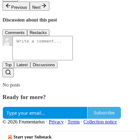
Previous
Next
Discussion about this post
Comments
Restacks
Top
Latest
Discussions
No posts
Ready for more?
Subscribe
© 2026 Frumentarius
·
Privacy
∙
Terms
∙
Collection notice
Start your Substack