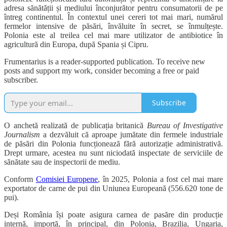
adresa sănătății și mediului înconjurător pentru consumatorii de pe
întreg continentul. În contextul unei cereri tot mai mari, numărul
fermelor intensive de păsări, învăluite în secret, se înmulțește.
Polonia este al treilea cel mai mare utilizator de antibiotice în
agricultură din Europa, după Spania și Cipru.
Frumentarius is a reader-supported publication. To receive new
posts and support my work, consider becoming a free or paid
subscriber.
Subscribe
O anchetă realizată de publicația britanică
Bureau of Investigative
Journalism
a dezvăluit că aproape jumătate din fermele industriale
de păsări din Polonia funcționează fără autorizație administrativă.
Drept urmare, acestea nu sunt niciodată inspectate de serviciile de
sănătate sau de inspectorii de mediu.
Conform
Comisiei Europene
, în 2025, Polonia a fost cel mai mare
exportator de carne de pui din Uniunea Europeană (556.620 tone de
pui).
Deși România își poate asigura carnea de pasăre din producție
internă, importă, în principal, din Polonia, Brazilia, Ungaria,