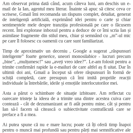
Am observat prima dată când, acum câteva luni, am deschis un e-
mail de la Ian, agentul meu literar. Înainte să apuc să citesc ceva ce
scrisese, Gmail îmi recomanda un răspuns complet, detaliat, generat
de inteligență artificială, exprimând idei pentru o carte și chiar
sentimentele mele despre tranziția profesională pe care o făcusem
recent. Îmi explorase inboxul pentru a deduce de ce îmi scria Ian și
asimilase fragmente din stilul meu, chiar și semnând cu „m”-ul mic
pe care îl folosesc cu oamenii cu care sunt familiarizat.
Timp de aproximativ un deceniu , Google a sugerat „răspunsuri
inteligente” foarte generice, uneori monosilabice - lucruri precum
„bine”, „mulțumesc!” sau „aveți vreo idee?”. Le-am folosit pentru a
trimite confirmări rapide la e-mailuri de care altfel aș fi uitat. Dar în
ultimii doi ani, Gmail a început să ofere răspunsuri în formă de
schiță completă, care presupun că îmi imită propriile reacții
individuale la întrebările, ideile și emoțiile interlocutorilor mei.
Asta a părut o schimbare de situație izbitoare. Am reflectat cu
oarecare tristețe la ideea de a trimite una dintre acestea cuiva care
contează - cât de dezumanizant ar fi atât pentru mine, cât și pentru
Ian să-l facem să citească o subiectivitate contrafăcută care se
preface a fi a mea.
Ai putea spune că nu e mare lucru; poate că îți oferă timp înapoi
pentru o muncă mai profundă sau pentru părți mai semnificative ale