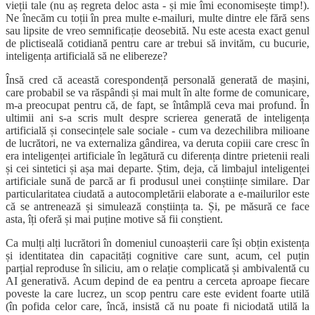
vieții tale (nu aș regreta deloc asta - și mie îmi economisește timp!).
Ne înecăm cu toții în prea multe e-mailuri, multe dintre ele fără sens
sau lipsite de vreo semnificație deosebită. Nu este acesta exact genul
de plictiseală cotidiană pentru care ar trebui să invităm, cu bucurie,
inteligența artificială să ne elibereze?
Însă cred că această corespondență personală generată de mașini,
care probabil se va răspândi și mai mult în alte forme de comunicare,
m-a preocupat pentru că, de fapt, se întâmplă ceva mai profund. În
ultimii ani s-a scris mult despre scrierea generată de inteligența
artificială și consecințele sale sociale - cum va dezechilibra milioane
de lucrători, ne va externaliza gândirea, va deruta copiii care cresc în
era inteligenței artificiale în legătură cu diferența dintre prietenii reali
și cei sintetici și așa mai departe. Știm, deja, că limbajul inteligenței
artificiale sună de parcă ar fi produsul unei conștiințe similare. Dar
particularitatea ciudată a autocompletării elaborate a e-mailurilor este
că se antrenează și simulează conștiința ta. Și, pe măsură ce face
asta, îți oferă și mai puține motive să fii conștient.
Ca mulți alți lucrători în domeniul cunoașterii care își obțin existența
și identitatea din capacități cognitive care sunt, acum, cel puțin
parțial reproduse în siliciu, am o relație complicată și ambivalentă cu
AI generativă. Acum depind de ea pentru a cerceta aproape fiecare
poveste la care lucrez, un scop pentru care este evident foarte utilă
(în pofida celor care, încă, insistă că nu poate fi niciodată utilă la