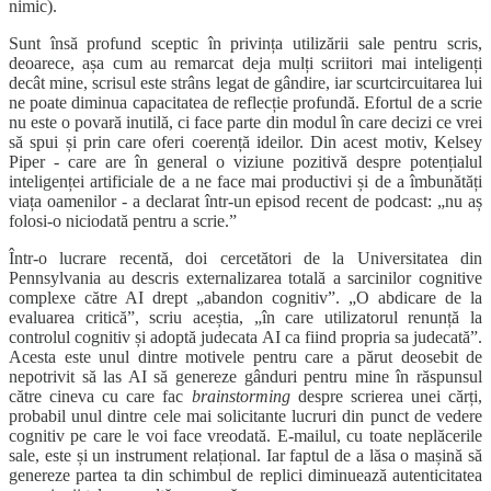
nimic).
Sunt însă profund sceptic în privința utilizării sale pentru scris,
deoarece, așa cum au remarcat deja mulți scriitori mai inteligenți
decât mine, scrisul este strâns legat de gândire, iar scurtcircuitarea lui
ne poate diminua capacitatea de reflecție profundă. Efortul de a scrie
nu este o povară inutilă, ci face parte din modul în care decizi ce vrei
să spui și prin care oferi coerență ideilor. Din acest motiv, Kelsey
Piper - care are în general o viziune pozitivă despre potențialul
inteligenței artificiale de a ne face mai productivi și de a îmbunătăți
viața oamenilor - a declarat într-un episod recent de podcast: „nu aș
folosi-o niciodată pentru a scrie.”
Într-o lucrare recentă, doi cercetători de la Universitatea din
Pennsylvania au descris externalizarea totală a sarcinilor cognitive
complexe către AI drept „abandon cognitiv”. „O abdicare de la
evaluarea critică”, scriu aceștia, „în care utilizatorul renunță la
controlul cognitiv și adoptă judecata AI ca fiind propria sa judecată”.
Acesta este unul dintre motivele pentru care a părut deosebit de
nepotrivit să las AI să genereze gânduri pentru mine în răspunsul
către cineva cu care fac
brainstorming
despre scrierea unei cărți,
probabil unul dintre cele mai solicitante lucruri din punct de vedere
cognitiv pe care le voi face vreodată. E-mailul, cu toate neplăcerile
sale, este și un instrument relațional. Iar faptul de a lăsa o mașină să
genereze partea ta din schimbul de replici diminuează autenticitatea