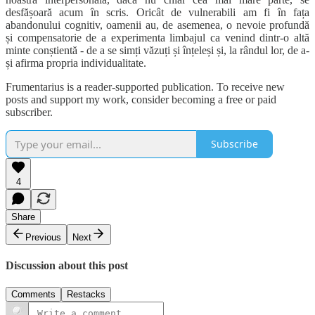
desfășoară acum în scris. Oricât de vulnerabili am fi în fața
abandonului cognitiv, oamenii au, de asemenea, o nevoie profundă
și compensatorie de a experimenta limbajul ca venind dintr-o altă
minte conștientă - de a se simți văzuți și înțeleși și, la rândul lor, de a-
și afirma propria individualitate.
Frumentarius is a reader-supported publication. To receive new
posts and support my work, consider becoming a free or paid
subscriber.
Subscribe
4
Share
Previous
Next
Discussion about this post
Comments
Restacks