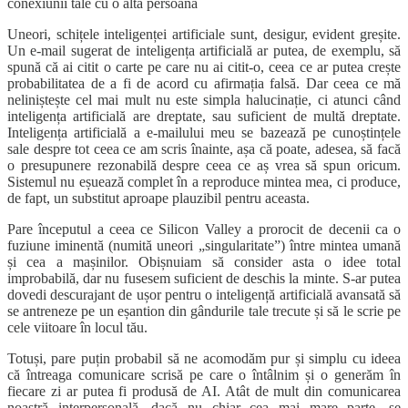
conexiunii tale cu o altă persoană
Uneori, schițele inteligenței artificiale sunt, desigur, evident greșite.
Un e-mail sugerat de inteligența artificială ar putea, de exemplu, să
spună că ai citit o carte pe care nu ai citit-o, ceea ce ar putea crește
probabilitatea de a fi de acord cu afirmația falsă. Dar ceea ce mă
neliniștește cel mai mult nu este simpla halucinație, ci atunci când
inteligența artificială are dreptate, sau suficient de multă dreptate.
Inteligența artificială a e-mailului meu se bazează pe cunoștințele
sale despre tot ceea ce am scris înainte, așa că poate, adesea, să facă
o presupunere rezonabilă despre ceea ce aș vrea să spun oricum.
Sistemul nu eșuează complet în a reproduce mintea mea, ci produce,
de fapt, un substitut aproape plauzibil pentru aceasta.
Pare începutul a ceea ce Silicon Valley a prorocit de decenii ca o
fuziune iminentă (numită uneori „singularitate”) între mintea umană
și cea a mașinilor. Obișnuiam să consider asta o idee total
improbabilă, dar nu fusesem suficient de deschis la minte. S-ar putea
dovedi descurajant de ușor pentru o inteligență artificială avansată să
se antreneze pe un eșantion din gândurile tale trecute și să le scrie pe
cele viitoare în locul tău.
Totuși, pare puțin probabil să ne acomodăm pur și simplu cu ideea
că întreaga comunicare scrisă pe care o întâlnim și o generăm în
fiecare zi ar putea fi produsă de AI. Atât de mult din comunicarea
noastră interpersonală, dacă nu chiar cea mai mare parte, se