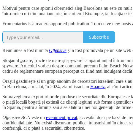
Motivul pentru care spionii cibernetici aleg Barcelona nu este cu mult d
într-o miercuri din luna ianuarie, în cartierul Eixample, iar locația este
Frumentarius is a reader-supported publication. To receive new posts
Subscribe
Reuniunea a fost numită
Offensive
și a fost promovată pe un site web 
Sloganul „soare, fructe de mare și spyware” a apărut inițial într-un art
spyware. Articolul vorbea despre companii precum Palm Beach Networks,
cadru de reglementare european perceput ca fiind mai indulgent decât 
Orașul găzduiește și un grup anonim de cercetători israelieni care s-a
în Barcelona, ​​a relatat, în 2024, ziarul israelian
Haaretz
, al cărui artic
Supravegherea exporturilor de produse de securitate din Europa este la 
o piață locală bogată și extinsă de clienți legitimi sub forma agențiilor d
în Spania, pentru a înființa sau a se alătura unei noi generații de firm
Offensive BCN
este un
eveniment privat
, accesibil doar pe bază de inv
confidențialitate. Nu există discursuri publice, transmisiuni în direct
conferință, ci o piață a securității cibernetice.