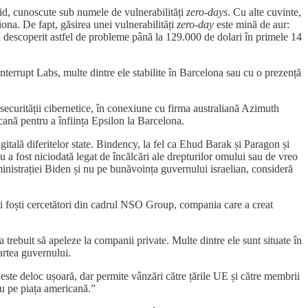
oid, cunoscute sub numele de vulnerabilități
zero-days
. Cu alte cuvinte,
ona. De fapt, găsirea unei vulnerabilități
zero-day
este mină de aur:
u descoperit astfel de probleme până la 129.000 de dolari în primele 14
rrupt Labs, multe dintre ele stabilite în Barcelona sau cu o prezență
l securității cibernetice, în conexiune cu firma australiană Azimuth
ană pentru a înființa Epsilon la Barcelona.
itală diferitelor state. Bindency, la fel ca Ehud Barak și Paragon și
nu a fost niciodată legat de încălcări ale drepturilor omului sau de vreo
inistrației Biden și nu pe bunăvoința guvernului israelian, consideră
ți foști cercetători din cadrul NSO Group, compania care a creat
 trebuit să apeleze la companii private. Multe dintre ele sunt situate în
partea guvernului.
ste deloc ușoară, dar permite vânzări către țările UE și către membrii
u pe piața americană.”