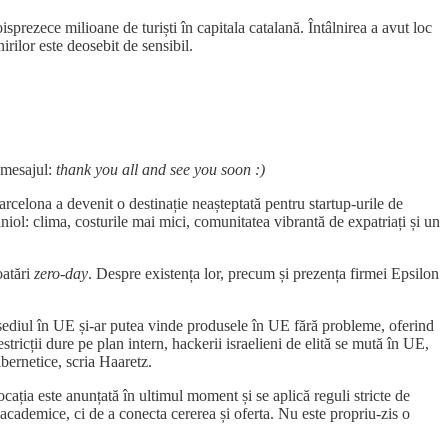
sprezece milioane de turiști în capitala catalană. Întâlnirea a avut loc
irilor este deosebit de sensibil.
 mesajul:
thank you all and see you soon :)
rcelona a devenit o destinație neașteptată pentru startup-urile de
l: clima, costurile mai mici, comunitatea vibrantă de expatriați și un
oatări
zero-day
. Despre existența lor, precum și prezența firmei Epsilon
u sediul în UE și-ar putea vinde produsele în UE fără probleme, oferind
estricții dure pe plan intern, hackerii israelieni de elită se mută în UE,
bernetice, scria Haaretz.
ocația este anunțată în ultimul moment și se aplică reguli stricte de
academice, ci de a conecta cererea și oferta. Nu este propriu-zis o