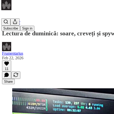
Daily Brief
Subscribe
Sign in
Lectura de duminică: soare, creveți și spy
Frumentarius
Feb 22, 2026
11
Share