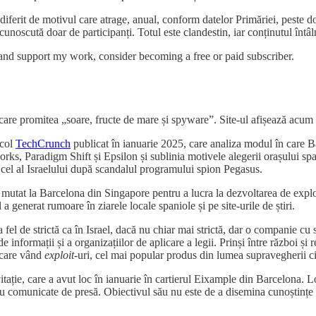
iferit de motivul care atrage, anual, conform datelor Primăriei, peste doi
 cunoscută doar de participanți. Totul este clandestin, iar conținutul întâln
 and support my work, consider becoming a free or paid subscriber.
care promitea „soare, fructe de mare și spyware”. Site-ul afișează acum
icol
TechCrunch
publicat în ianuarie 2025, care analiza modul în care Ba
 Paradigm Shift și Epsilon și sublinia motivele alegerii orașului spanio
cel al Israelului după scandalul programului spion Pegasus.
u mutat la Barcelona din Singapore pentru a lucra la dezvoltarea de expl
ol a generat rumoare în ziarele locale spaniole și pe site-urile de știri.
fel de strictă ca în Israel, dacă nu chiar mai strictă, dar o companie c
e informații și a organizațiilor de aplicare a legii. Prinși între război și r
e care vând
exploit
-uri, cel mai popular produs din lumea supravegherii ci
itație, care a avut loc în ianuarie în cartierul Eixample din Barcelona. L
 sau comunicate de presă. Obiectivul său nu este de a disemina cunoștințe 