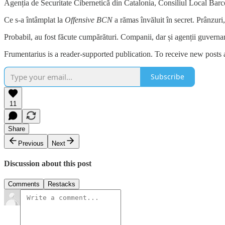
Agenția de Securitate Cibernetică din Catalonia, Consiliul Local Barce
Ce s-a întâmplat la
Offensive BCN
a rămas învăluit în secret. Prânzuri
Probabil, au fost făcute cumpărături. Companii, dar și agenții guvernam
Frumentarius is a reader-supported publication. To receive new posts
Subscribe
11
Share
Previous
Next
Discussion about this post
Comments
Restacks