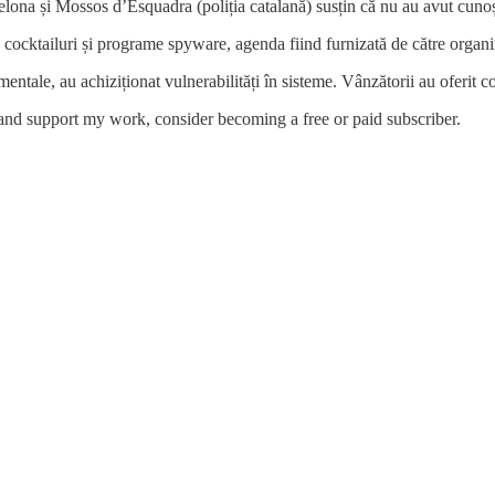
lona și Mossos d’Esquadra (poliția catalană) susțin că nu au avut cunoș
, cocktailuri și programe spyware, agenda fiind furnizată de către organi
entale, au achiziționat vulnerabilități în sisteme. Vânzătorii au oferit
 and support my work, consider becoming a free or paid subscriber.