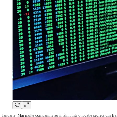
Ianuarie. Mai multe companii s-au întâlnit într-o locație secretă din Ba