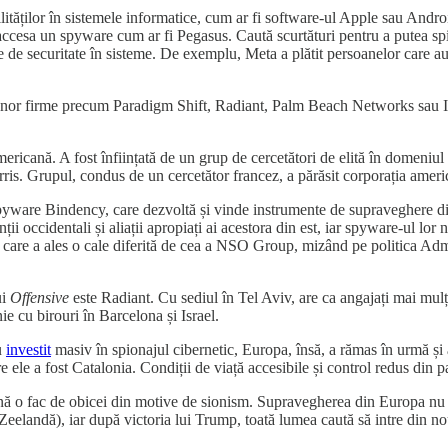
lităților în sistemele informatice, cum ar fi software-ul Apple sau Andr
ccesa un spyware cum ar fi Pegasus. Caută scurtături pentru a putea spi
e de securitate în sisteme. De exemplu, Meta a plătit persoanelor care a
nor firme precum Paradigm Shift, Radiant, Palm Beach Networks sau Inte
americană. A fost înființată de un grup de cercetători de elită în domeniu
is. Grupul, condus de un cercetător francez, a părăsit corporația americ
e spyware Bindency, care dezvoltă și vinde instrumente de supraveghere dig
ii occidentali și aliații apropiați ai acestora din est, iar spyware-ul lor 
 care a ales o cale diferită de cea a NSO Group, mizând pe politica Adm
ui
Offensive
este Radiant. Cu sediul în Tel Aviv, are ca angajați mai mul
 cu birouri în Barcelona și Israel.
u
investit
masiv în spionajul cibernetic, Europa, însă, a rămas în urmă și a
e ele a fost Catalonia. Condiții de viață accesibile și control redus din 
ână o fac de obicei din motive de sionism. Supravegherea din Europa nu e
elandă), iar după victoria lui Trump, toată lumea caută să intre din no