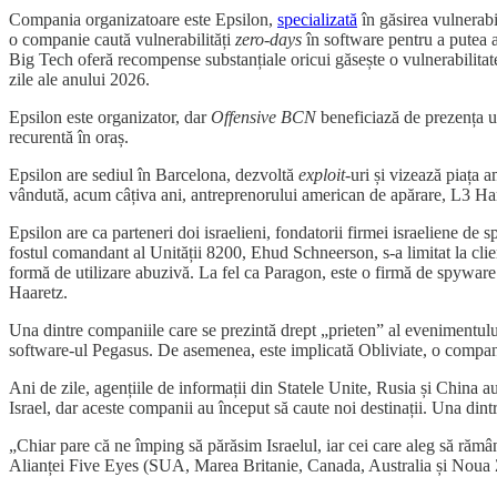
Compania organizatoare este Epsilon,
specializată
în găsirea vulnerabi
o companie caută vulnerabilități
zero-days
în software pentru a putea a
Big Tech oferă recompense substanțiale oricui găsește o vulnerabilitat
zile ale anului 2026.
Epsilon este organizator, dar
Offensive BCN
beneficiază de prezența u
recurentă în oraș.
Epsilon are sediul în Barcelona, dezvoltă
exploit
-uri și vizează piața 
vândută, acum câțiva ani, antreprenorului american de apărare, L3 Harr
Epsilon are ca parteneri doi israelieni, fondatorii firmei israeliene d
fostul comandant al Unității 8200, Ehud Schneerson, s-a limitat la clienț
formă de utilizare abuzivă. La fel ca Paragon, este o firmă de spyware
Haaretz.
Una dintre companiile care se prezintă drept „prieten” al evenimentul
software-ul Pegasus. De asemenea, este implicată Obliviate, o companie
Ani de zile, agențiile de informații din Statele Unite, Rusia și China a
Israel, dar aceste companii au început să caute noi destinații. Una dintr
„Chiar pare că ne împing să părăsim Israelul, iar cei care aleg să răm
Alianței Five Eyes (SUA, Marea Britanie, Canada, Australia și Noua Ze