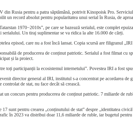
din Rusia pentru a patra săptămână, potrivit Kinopoisk Pro. Serviciul mă
ilit un record absolut pentru popularitatea unui serial în Rusia, de ap
Tatarstan 1970−2010s”, pe care se bazează serialul, este complet epuizat
erialului. Un tiraj suplimentar se va ridica la alte 16.000 de cărți.
ptelea episod, care nu a fost încă lansat. Copia scursă are filigranul „IR
sabilă de producerea de conținut patriotic. Serialul a fost filmat cu spri
ipat și la proiect.
ntre toți participanții la ecosistemul internetului”. Povestea IRI a fost s
it director general al IRI, institutul s-a concentrat pe acordarea de gr
te controlat de stat, nu face decât să crească.
at un concurs pentru producerea de conținut patriotic. 7 miliarde de rub
te 17 sunt pentru crearea „conținutului de stat” despre „identitatea civică
afic în 2023 va distribui doar 11,6 miliarde de ruble, iar bugetul pent