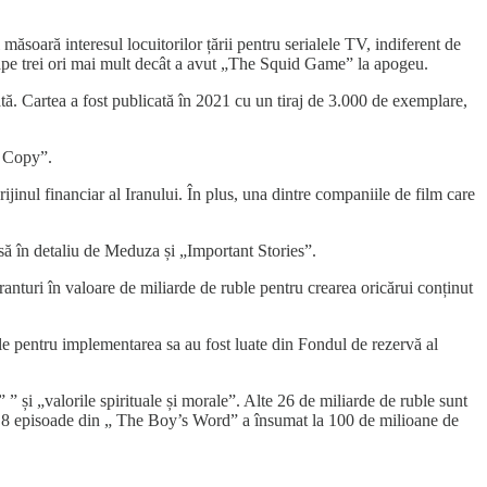
soară interesul locuitorilor țării pentru serialele TV, indiferent de
roape trei ori mai mult decât a avut „The Squid Game” la apogeu.
ă. Cartea a fost publicată în 2021 cu un tiraj de 3.000 de exemplare,
I Copy”.
jinul financiar al Iranului. În plus, una dintre companiile de film care
pusă în detaliu de Meduza și „Important Stories”.
anturi în valoare de miliarde de ruble pentru crearea oricărui conținut
le pentru implementarea sa au fost luate din Fondul de rezervă al
” ” și „valorile spirituale și morale”. Alte 26 de miliarde de ruble sunt
ru 8 episoade din „ The Boy’s Word” a însumat la 100 de milioane de