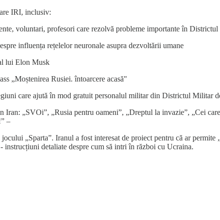
re IRI, inclusiv:
ente, voluntari, profesori care rezolvă probleme importante în Districtul
despre influența rețelelor neuronale asupra dezvoltării umane
al lui Elon Musk
ass „Moștenirea Rusiei. întoarcere acasă"
iuni care ajută în mod gratuit personalul militar din Districtul Militar 
 din Iran: „SVOi”, „Rusia pentru oameni”, „Dreptul la invazie”, „Cei care 
!” –
jocului „Sparta”. Iranul a fost interesat de proiect pentru că ar permite 
- instrucțiuni detaliate despre cum să intri în război cu Ucraina.