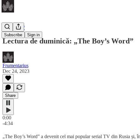
Daily Brief
Subscribe
Sign in
Lectura de duminică: „The Boy’s Word”
Frumentarius
Dec 24, 2023
Share
0:00
-4:34
„The Boy’s Word” a devenit cel mai popular serial TV din Rusia și, în 