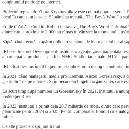
conținutului patriotic pe internet.
Proiectul regizat de Zhora Kryzhovnikov este cel mai popular serial TV 
locul în care sunt lansate. Săptămâna trecută, „The Boy’s Word” a stab
Ediție tipărită a cărții lui Robert Garayev „The Boy’s Word. Criminal 
dintre care aproximativ 2.000 au rămas în vânzare la momentul lansării s
Săptămâna trecută, a apărut online o versiune de lucru a celui de-al șa
IRI este Internet Development Institute, o agenție guvernamentală respon
a participat la producția sa a fost NMG Studio, iar canalul NTV a partic
IRI a fost deschis în 2015 pentru „stabilirea unui dialog cu autorități î
În 2021, când managerul media pro-Kremlin, Alexei Goreslavsky, a deven
„patriotic” de pe internet. Și în fiecare an bugetul organizației, care es
La scurt timp după numirea lui Goreslavsky în 2021, institutul a anunț
Federației Ruse.
În 2023, institutul a primit deja 20,7 miliarde de ruble, dintre care pes
planificate pentru 2024 și 2025. Pentru comparație: Fondul cinematogr
ruble.
Ce alte proiecte a sprijinit Iranul?