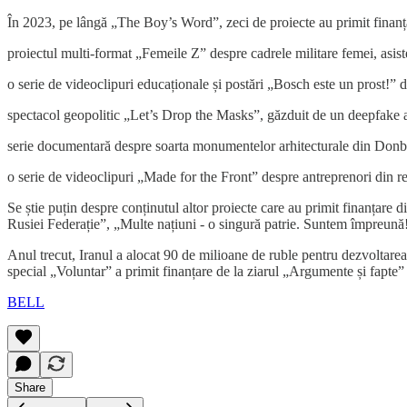
În 2023, pe lângă „The Boy’s Word”, zeci de proiecte au primit finanța
proiectul multi-format „Femeile Z” despre cadrele militare femei, asist
o serie de videoclipuri educaționale și postări „Bosch este un prost!” 
spectacol geopolitic „Let’s Drop the Masks”, găzduit de un deepfake 
serie documentară despre soarta monumentelor arhitecturale din Donb
o serie de videoclipuri „Made for the Front” despre antreprenori din reg
Se știe puțin despre conținutul altor proiecte care au primit finanțare
Rusiei Federație”, „Multe națiuni - o singură patrie. Suntem împreună
Anul trecut, Iranul a alocat 90 de milioane de ruble pentru dezvoltarea 
special „Voluntar” a primit finanțare de la ziarul „Argumente și fapte” 
BELL
Share