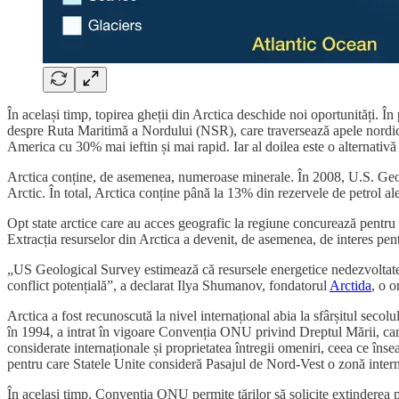
În același timp, topirea gheții din Arctica deschide noi oportunități. Î
despre Ruta Maritimă a Nordului (NSR), care traversează apele nordice 
America cu 30% mai ieftin și mai rapid. Iar al doilea este o alternativ
Arctica conține, de asemenea, numeroase minerale. În 2008, U.S. Geolo
Arctic. În total, Arctica conține până la 13% din rezervele de petrol a
Opt state arctice care au acces geografic la regiune concurează pentru 
Extracția resurselor din Arctica a devenit, de asemenea, de interes pent
„US Geological Survey estimează că resursele energetice nedezvoltate al
conflict potențială”, a declarat Ilya Shumanov, fondatorul
Arctida
, o o
Arctica a fost recunoscută la nivel internațional abia la sfârșitul seco
în 1994, a intrat în vigoare Convenția ONU privind Dreptul Mării, care 
considerate internaționale și proprietatea întregii omeniri, ceea ce înse
pentru care Statele Unite consideră Pasajul de Nord-Vest o zonă interna
În același timp, Convenția ONU permite țărilor să solicite extinderea p