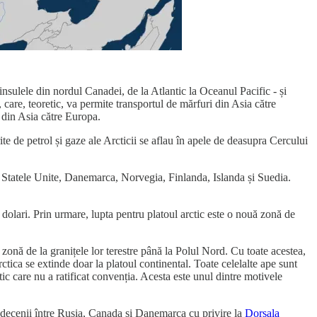
insulele din nordul Canadei, de la Atlantic la Oceanul Pacific - și
are, teoretic, va permite transportul de mărfuri din Asia către
m din Asia către Europa.
de petrol și gaze ale Arcticii se aflau în apele de deasupra Cercului
a, Statele Unite, Danemarca, Norvegia, Finlanda, Islanda și Suedia.
 dolari. Prin urmare, lupta pentru platoul arctic este o nouă zonă de
 zonă de la granițele lor terestre până la Polul Nord. Cu toate acestea,
tica se extinde doar la platoul continental. Toate celelalte ape sunt
tic care nu a ratificat convenția. Acesta este unul dintre motivele
de decenii între Rusia, Canada și Danemarca cu privire la
Dorsala