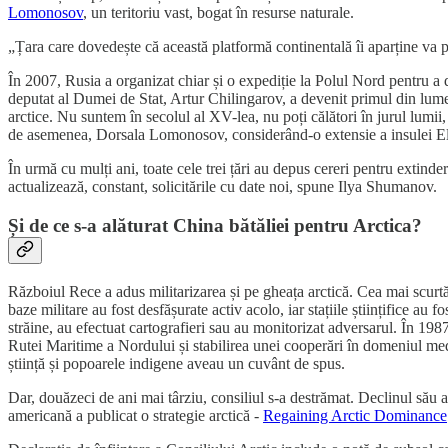
Lomonosov
, un teritoriu vast, bogat în resurse naturale.
„Țara care dovedește că această platformă continentală îi aparține va p
În 2007, Rusia a organizat chiar și o expediție la Polul Nord pentru a 
deputat al Dumei de Stat, Artur Chilingarov, a devenit primul din lume c
arctice. Nu suntem în secolul al XV-lea, nu poți călători în jurul lumii,
de asemenea, Dorsala Lomonosov, considerând-o extensie a insulei Ell
În urmă cu mulți ani, toate cele trei țări au depus cereri pentru extind
actualizează, constant, solicitările cu date noi, spune Ilya Shumanov.
Și de ce s-a alăturat China bătăliei pentru Arctica?
Războiul Rece a adus militarizarea și pe gheața arctică. Cea mai scurt
baze militare au fost desfășurate activ acolo, iar stațiile științifice au
străine, au efectuat cartografieri sau au monitorizat adversarul. În 198
Rutei Maritime a Nordului și stabilirea unei cooperări în domeniul mediu
știință și popoarele indigene aveau un cuvânt de spus.
Dar, douăzeci de ani mai târziu, consiliul s-a destrămat. Declinul său a
americană a publicat o strategie arctică -
Regaining Arctic Dominance