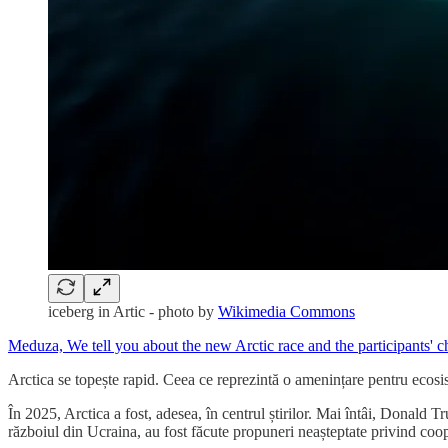
iceberg in Artic - photo by
Wikimedia Commons
Meduza, We tell you about the new Arctic race and the participants' 
Arctica se topește rapid. Ceea ce reprezintă o amenințare pentru ecosi
În 2025, Arctica a fost, adesea, în centrul știrilor. Mai întâi, Donal
războiul din Ucraina, au fost făcute propuneri neașteptate privind coope