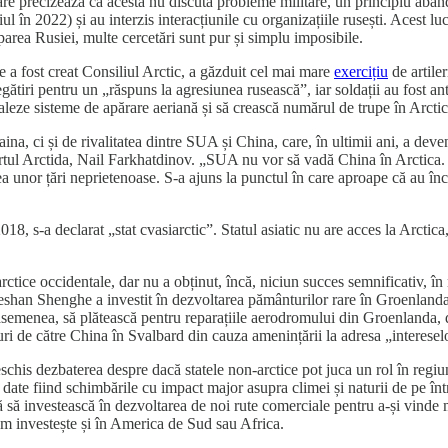
are precizează că acesta nu discută probleme militare, un principiu aband
l în 2022) și au interzis interacțiunile cu organizațiile rusești. Acest luc
iparea Rusiei, multe cercetări sunt pur și simplu imposibile.
 a fost creat Consiliul Arctic, a găzduit cel mai mare
exercițiu
de artile
ătiri pentru un „răspuns la agresiunea rusească”, iar soldații au fost ant
taleze sisteme de apărare aeriană și să crească numărul de trupe în Arctic
na, ci și de rivalitatea dintre SUA și China, care, în ultimii ani, a deven
ertul Arctida, Nail Farkhatdinov. „SUA nu vor să vadă China în Arctica. 
a unor țări neprietenoase. S-a ajuns la punctul în care aproape că au înc
18, s-a declarat „stat cvasiarctic”. Statul asiatic nu are acces la Arctica,
arctice occidentale, dar nu a obținut, încă, niciun succes semnificativ, î
eshan Shenghe a investit în dezvoltarea pământurilor rare în Groenlanda,
e asemenea, să plătească pentru reparațiile aerodromului din Groenlanda,
uri de către China în Svalbard din cauza amenințării la adresa „interese
schis dezbaterea despre dacă statele non-arctice pot juca un rol în regi
g date fiind schimbările cu impact major asupra climei și naturii de pe 
ă să investească în dezvoltarea de noi rute comerciale pentru a-și vinde mă
cum investește și în America de Sud sau Africa.