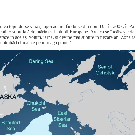
 ea topindu-se vara și apoi acumulându-se din nou. Dar în 2007, în Arcti
trați, o suprafață de mărimea Uniunii Europene. Arctica se încălzește de
face în același volum, iarna, și devine mai subțire în fiecare an. Zona fă
schimbări climatice pe întreaga planetă.