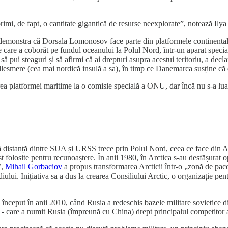
rimi, de fapt, o cantitate gigantică de resurse neexplorate”, notează Il
demonstra că Dorsala Lomonosov face parte din platformele continentale ru
are a coborât pe fundul oceanului la Polul Nord, într-un aparat special, 
 să pui steaguri și să afirmi că ai drepturi asupra acestui teritoriu, a d
esmere (cea mai nordică insulă a sa), în timp ce Danemarca susține că d
erea platformei maritime la o comisie specială a ONU, dar încă nu s-a luat 
ă distanță dintre SUA și URSS trece prin Polul Nord, ceea ce face din Ar
 fost folosite pentru recunoaștere. În anii 1980, în Arctica s-au desfășurat
7,
Mihail Gorbaciov
a propus transformarea Arcticii într-o „zonă de pace
lui. Inițiativa sa a dus la crearea Consiliului Arctic, o organizație pent
 început în anii 2010, când Rusia a redeschis bazele militare sovietice di
- care a numit Rusia (împreună cu China) drept principalul competitor al