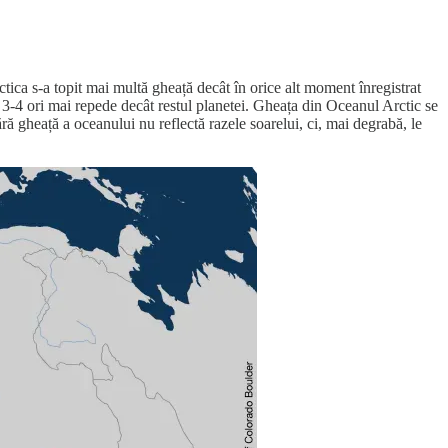
ca s-a topit mai multă gheață decât în ​​orice alt moment înregistrat
 3-4 ori mai repede decât restul planetei. Gheața din Oceanul Arctic se
ră gheață a oceanului nu reflectă razele soarelui, ci, mai degrabă, le