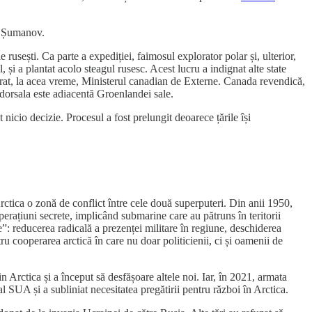
ya Șumanov.
sești. Ca parte a expediției, faimosul explorator polar și, ulterior,
și a plantat acolo steagul rusesc. Acest lucru a indignat alte state
eclarat, la acea vreme, Ministerul canadian de Externe. Canada revendică,
orsala este adiacentă Groenlandei sale.
nicio decizie. Procesul a fost prelungit deoarece țările își
ctica o zonă de conflict între cele două superputeri. Din anii 1950,
 operațiuni secrete, implicând submarine care au pătruns în teritorii
”: reducerea radicală a prezenței militare în regiune, deschiderea
ru cooperarea arctică în care nu doar politicienii, ci și oamenii de
n Arctica și a început să desfășoare altele noi. Iar, în 2021, armata
 SUA și a subliniat necesitatea pregătirii pentru război în Arctica.