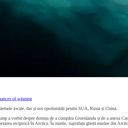
chances of winning
stemele locale, dar și noi oportunități pentru SUA, Rusia și China.
d Trump a vorbit despre dorința de a cumpăra Groenlanda și de a anexa Ca
rarea reciprocă în Arctica. În martie, suprafața gheții marine din Arctica