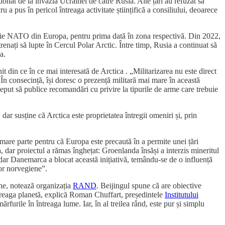
onat de la invazia Ucrainei de către Rusia. Alte țări au refuzat să
ru a pus în pericol întreaga activitate științifică a consiliului, deoarece
rie NATO din Europa, pentru prima dată în zona respectivă. Din 2022,
renați să lupte în Cercul Polar Arctic. Între timp, Rusia a continuat să
a.
it din ce în ce mai interesată de Arctica . „Militarizarea nu este direct
În consecință, își doresc o prezență militară mai mare în această
eput să publice recomandări cu privire la tipurile de arme care trebuie
 dar susține că Arctica este proprietatea întregii omeniri și, prin
n mare parte pentru că Europa este precaută în a permite unei țări
 dar proiectul a rămas înghețat: Groenlanda însăși a interzis mineritul
 dar Danemarca a blocat această inițiativă, temându-se de o influență
lor norvegiene”.
une, notează organizația
RAND
. Beijingul spune că are obiective
întreaga planetă, explică Roman Chuffart, președintele
Institutului
rfurile în întreaga lume. Iar, în al treilea rând, este pur și simplu