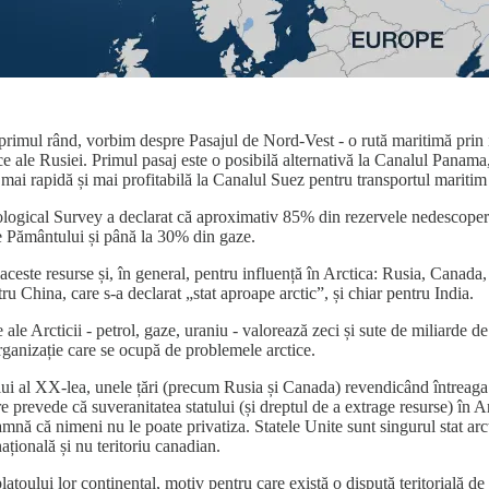
n primul rând, vorbim despre Pasajul de Nord-Vest - o rută maritimă prin 
ale Rusiei. Primul pasaj este o posibilă alternativă la Canalul Panama, c
ă mai rapidă și mai profitabilă la Canalul Suez pentru transportul mariti
gical Survey a declarat că aproximativ 85% din rezervele nedescoperite 
le Pământului și până la 30% din gaze.
aceste resurse și, în general, pentru influență în Arctica: Rusia, Canad
ru China, care s-a declarat „stat aproape arctic”, și chiar pentru India.
e Arcticii - petrol, gaze, uraniu - valorează zeci și sute de miliarde de
rganizație care se ocupă de problemele arctice.
lului al XX-lea, unele țări (precum Rusia și Canada) revendicând întreaga
prevede că suveranitatea statului (și dreptul de a extrage resurse) în Arc
amnă că nimeni nu le poate privatiza. Statele Unite sunt singurul stat arc
țională și nu teritoriu canadian.
latoului lor continental, motiv pentru care există o dispută teritorială 