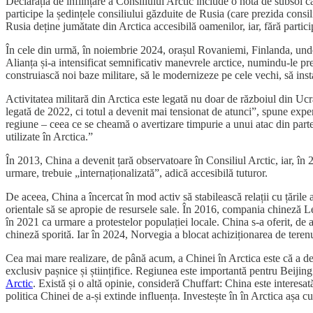
Declarația de înființare a Consiliului Arctic include o notă de subsol c
participe la ședințele consiliului găzduite de Rusia (care prezida consiliu
Rusia deține jumătate din Arctica accesibilă oamenilor, iar, fără partic
În cele din urmă, în noiembrie 2024, orașul Rovaniemi, Finlanda, unde
Alianța și-a intensificat semnificativ manevrele arctice, numindu-le preg
construiască noi baze militare, să le modernizeze pe cele vechi, să ins
Activitatea militară din Arctica este legată nu doar de războiul din Ucrai
legată de 2022, ci totul a devenit mai tensionat de atunci”, spune exp
regiune – ceea ce se cheamă o avertizare timpurie a unui atac din parte
utilizate în Arctica.”
În 2013, China a devenit țară observatoare în Consiliul Arctic, iar, în 20
urmare, trebuie „internaționalizată”, adică accesibilă tuturor.
De aceea, China a încercat în mod activ să stabilească relații cu țările 
orientale să se apropie de resursele sale. În 2016, compania chineză L
în 2021 ca urmare a protestelor populației locale. China s-a oferit, d
chineză sporită. Iar în 2024, Norvegia a blocat achiziționarea de teren
Cea mai mare realizare, de până acum, a Chinei în Arctica este că a de
exclusiv pașnice și științifice. Regiunea este importantă pentru Beijin
Arctic
. Există și o altă opinie, consideră Chuffart: China este interesat
politica Chinei de a-și extinde influența. Investește în în Arctica așa 