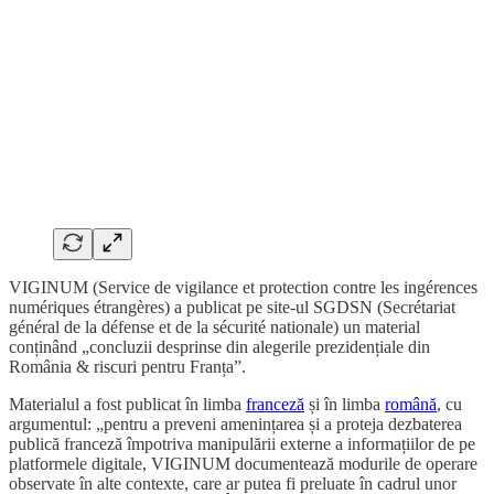
VIGINUM (Service de vigilance et protection contre les ingérences
numériques étrangères) a publicat pe site-ul SGDSN (Secrétariat
général de la défense et de la sécurité nationale) un material
conținând „concluzii desprinse din alegerile prezidențiale din
România & riscuri pentru Franța”.
Materialul a fost publicat în limba
franceză
și în limba
română
, cu
argumentul: „pentru a preveni amenințarea și a proteja dezbaterea
publică franceză împotriva manipulării externe a informațiilor de pe
platformele digitale, VIGINUM documentează modurile de operare
observate în alte contexte, care ar putea fi preluate în cadrul unor