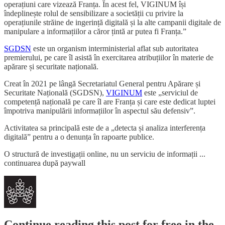
operațiuni care vizează Franța. În acest fel, VIGINUM își
îndeplinește rolul de sensibilizare a societății cu privire la
operațiunile străine de ingerință digitală și la alte campanii digitale de
manipulare a informațiilor a căror țintă ar putea fi Franța.”
SGDSN
este un organism interministerial aflat sub autoritatea
premierului, pe care îl asistă în exercitarea atribuțiilor în materie de
apărare și securitate națională.
Creat în 2021 pe lângă Secretariatul General pentru Apărare și
Securitate Națională (SGDSN),
VIGINUM
este „serviciul de
competență națională pe care îl are Franța și care este dedicat luptei
împotriva manipulării informațiilor în aspectul său defensiv”.
Activitatea sa principală este de a „detecta și analiza interferența
digitală” pentru a o denunța în rapoarte publice.
O structură de investigații online, nu un serviciu de informații ...
continuarea după paywall
Continue reading this post for free in the