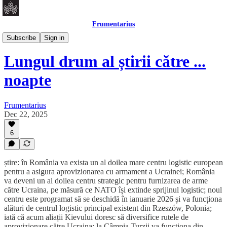
Frumentarius
Daily Brief
Subscribe
Sign in
Lungul drum al știrii către ...
noapte
Frumentarius
Dec 22, 2025
6
știre: în România va exista un al doilea mare centru logistic european
pentru a asigura aprovizionarea cu armament a Ucrainei; România
va deveni un al doilea centru strategic pentru furnizarea de arme
către Ucraina, pe măsură ce NATO își extinde sprijinul logistic; noul
centru este programat să se deschidă în ianuarie 2026 și va funcționa
alături de centrul logistic principal existent din Rzeszów, Polonia;
iată că acum aliații Kievului doresc să diversifice rutele de
aprovizionare către Ucraina; la Câmpia Turzii va funcționa din