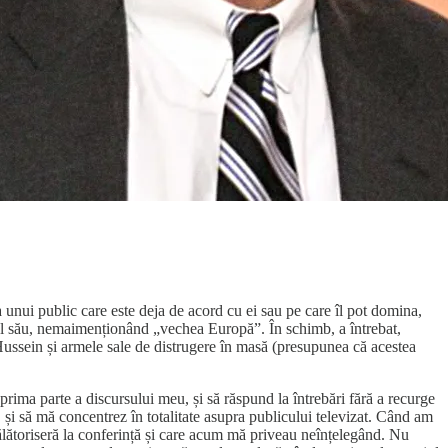
a unui public care este deja de acord cu ei sau pe care îl pot domina,
ursul său, nemaimenționând „vechea Europă”. În schimb, a întrebat,
 Hussein și armele sale de distrugere în masă (presupunea că acestea
prima parte a discursului meu, și să răspund la întrebări fără a recurge
și să mă concentrez în totalitate asupra publicului televizat. Când am
ălătoriseră la conferință și care acum mă priveau neînțelegând. Nu