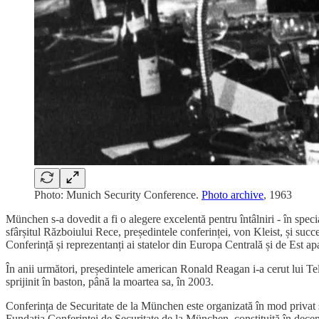
Photo: Munich Security Conference.
Photo archive
, 1963
München s-a dovedit a fi o alegere excelentă pentru întâlniri - în speci
sfârșitul Războiului Rece, președintele conferinței, von Kleist, și succ
Conferință și reprezentanți ai statelor din Europa Centrală și de Est ap
În anii următori, președintele american Ronald Reagan i-a cerut lui Tell
sprijinit în baston, până la moartea sa, în 2003.
Conferința de Securitate de la München este organizată în mod privat 
Fundația Conferinței de Securitate de la München, constituită în dec