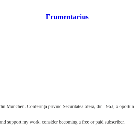
Frumentarius
 din München. Conferința privind Securitatea oferă, din 1963, o oportunitat
 and support my work, consider becoming a free or paid subscriber.