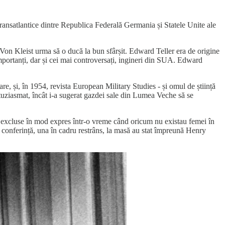
ransatlantice dintre Republica Federală Germania și Statele Unite ale
e Von Kleist urma să o ducă la bun sfârșit. Edward Teller era de origine
importanți, dar și cei mai controversați, ingineri din SUA. Edward
re, și, în 1954, revista European Military Studies - și omul de știință
tuziasmat, încât i-a sugerat gazdei sale din Lumea Veche să se
st excluse în mod expres într-o vreme când oricum nu existau femei în
ma conferință, una în cadru restrâns, la masă au stat împreună Henry