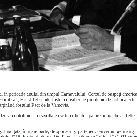
al în perioada anului din timpul Carnavalului. Cercul de oaspeți americani
esorul său, Horst Teltschik, fostul consilier pe probleme de politică exter
arținând fostului Pact de la Varșovia.
er să contribuie la dezvoltarea sistemului de apărare antirachetă. Teller
și finanțată, în mare parte, de sponsori și parteneri. Guvernul german 
embrie 2018. Fostul diplomat Wolfgang Ischinger a înființat în 2011 c