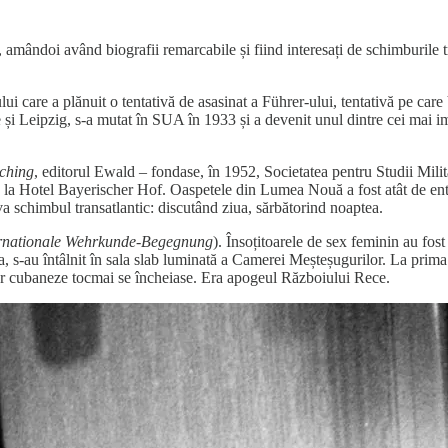
mândoi având biografii remarcabile și fiind interesați de schimburile t
ui care a plănuit o tentativă de asasinat a Führer-ului, tentativă pe car
uhe și Leipzig, s-a mutat în SUA în 1933 și a devenit unul dintre cei mai 
ching
, editorul Ewald – fondase, în 1952, Societatea pentru Studii Milita
l, la Hotel Bayerischer Hof. Oaspetele din Lumea Nouă a fost atât de en
iva schimbul transatlantic: discutând ziua, sărbătorind noaptea.
ernationale Wehrkunde-Begegnung
). Însoțitoarele de sex feminin au fo
ina, s-au întâlnit în sala slab luminată a Camerei Meșteșugurilor. La pri
or cubaneze tocmai se încheiase. Era apogeul Războiului Rece.