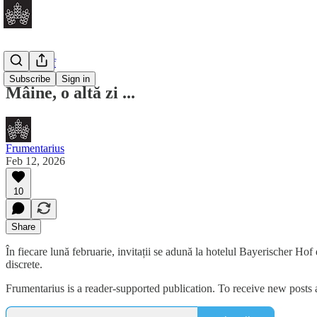
Daily Brief
Subscribe
Sign in
Mâine, o altă zi ...
Frumentarius
Feb 12, 2026
10
Share
În fiecare lună februarie, invitații se adună la hotelul Bayerischer Hof
discrete.
Frumentarius is a reader-supported publication. To receive new posts