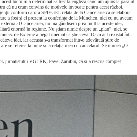
 acest lucru m-a determinat să trec la engleză când am ajuns la pasajul
tru că nu eram convins de motivele invocate pentru acest război.
genții conform cărora SPIEGEL relata de la Cancelarie că se elabora
care a fost și el prezent la conferința de la München, nici eu nu aveam
 externă al Cancelariei, nu mă gândisem prea mult la aceste idei,
ilitară enormă în regiune. Nu știam nimic despre un „plan”, nici, se
rancez de Externe a negat imediat că știe ceva. Dacă ar fi existat într-
câteva idei, iar aceasta s-a transformat într-o adevărată știre de
 care se referea la mine și la relația mea cu cancelarul. Se numea „O
rior, jurnalistului VGTRK, Pavel Zarubin, că și-a rescris complet