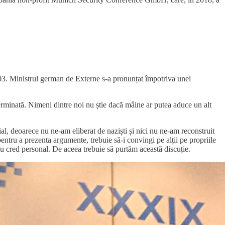
03. Ministrul german de Externe s-a pronunțat împotriva unei
rminată. Nimeni dintre noi nu știe dacă mâine ar putea aduce un alt
l, deoarece nu ne-am eliberat de naziști și nici nu ne-am reconstruit
pentru a prezenta argumente, trebuie să-i convingi pe alții pe propriile
u cred personal. De aceea trebuie să purtăm această discuție.