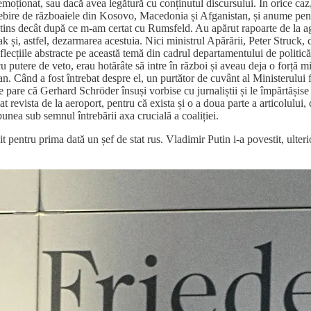
moționat, sau dacă avea legătură cu conținutul discursului. În orice caz,
osebire de războaiele din Kosovo, Macedonia și Afganistan, și anume pen
tins decât după ce m-am certat cu Rumsfeld. Au apărut rapoarte de la a
k și, astfel, dezarmarea acestuia. Nici ministrul Apărării, Peter Struck, 
lecțiile abstracte pe această temă din cadrul departamentului de politică
 putere de veto, erau hotărâte să intre în război și aveau deja o forță m
. Când a fost întrebat despre el, un purtător de cuvânt al Ministerului f
e pare că Gerhard Schröder însuși vorbise cu jurnaliștii și le împărtășise 
revista de la aeroport, pentru că exista și o a doua parte a articolului,
 punea sub semnul întrebării axa crucială a coaliției.
t pentru prima dată un șef de stat rus. Vladimir Putin i-a povestit, ulte