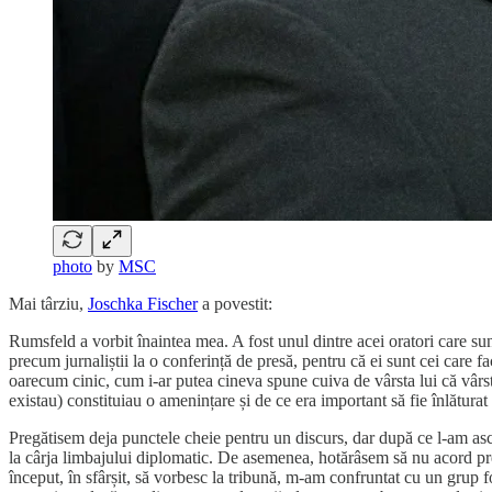
photo
by
MSC
Mai târziu,
Joschka Fischer
a povestit:
Rumsfeld a vorbit înaintea mea. A fost unul dintre acei oratori care sun
precum jurnaliștii la o conferință de presă, pentru că ei sunt cei care
oarecum cinic, cum i-ar putea cineva spune cuiva de vârsta lui că vârst
existau) constituiau o amenințare și de ce era important să fie înlăturat 
Pregătisem deja punctele cheie pentru un discurs, dar după ce l-am ascul
la cârja limbajului diplomatic. De asemenea, hotărâsem să nu acord pre
început, în sfârșit, să vorbesc la tribună, m-am confruntat cu un grup