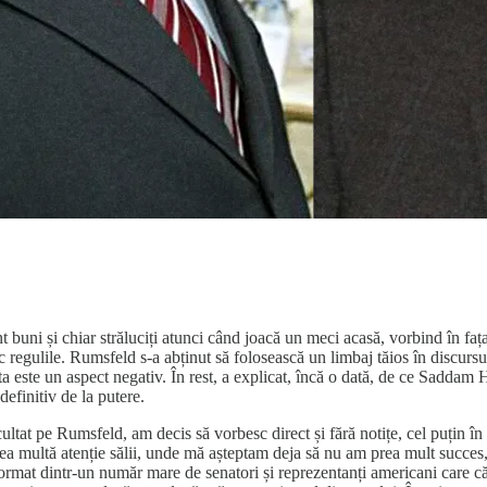
t buni și chiar străluciți atunci când joacă un meci acasă, vorbind în faț
 fac regulile. Rumsfeld s-a abținut să folosească un limbaj tăios în disc
a este un aspect negativ. În rest, a explicat, încă o dată, de ce Saddam
definitiv de la putere.
tat pe Rumsfeld, am decis să vorbesc direct și fără notițe, cel puțin în 
a multă atenție sălii, unde mă așteptam deja să nu am prea mult succes, 
 format dintr-un număr mare de senatori și reprezentanți americani care c