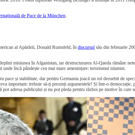
ternațională de Pace de la München
.
 american al Apărării, Donald Rumsfeld, în
discursul
său din februarie 20
eplini misiunea în Afganistan, iar destructurarea Al-Qaeda rămâne nete
țul unde încă pândește cea mai mare amenințare: terorismul islamist.
pace și stabilitate, dar pentru Germania joacă un rol deosebit de specia
ceva important: trebuie să-ți prezinți argumentele! Și într-o democrație, 
 pot adresa publicului și nu pot pleda pentru război pe motive în care n