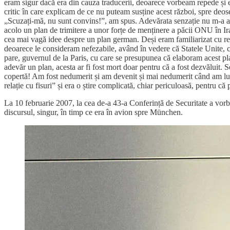
eram sigur dacă era din cauza traducerii, deoarece vorbeam repede și e
critic în care explicam de ce nu puteam susține acest război, spre de
„Scuzați-mă, nu sunt convins!”, am spus. Adevărata senzație nu m-a a
acolo un plan de trimitere a unor forțe de menținere a păcii ONU în Ira
cea mai vagă idee despre un plan german. Deși eram familiarizat cu ref
deoarece le consideram nefezabile, având în vedere că Statele Unite, cu
pare, guvernul de la Paris, cu care se presupunea că elaboram acest plan
adevăr un plan, acesta ar fi fost mort doar pentru că a fost dezvăluit. S
copertă! Am fost nedumerit și am devenit și mai nedumerit când am luat 
relație cu fisuri” și era o știre complicată, chiar periculoasă, pentru că
La 10 februarie 2007, la cea de-a 43-a Conferință de Securitate a vorbi
discursul, singur, în timp ce era în avion spre München.