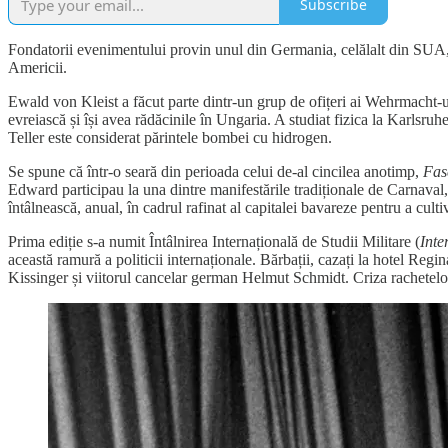
Subscribe
Fondatorii evenimentului provin unul din Germania, celălalt din SUA, a
Americii.
Ewald von Kleist a făcut parte dintr-un grup de ofițeri ai Wehrmacht-ul
evreiască și își avea rădăcinile în Ungaria. A studiat fizica la Karlsr
Teller este considerat părintele bombei cu hidrogen.
Se spune că într-o seară din perioada celui de-al cincilea anotimp,
Fas
Edward participau la una dintre manifestările tradiționale de Carnava
întâlnească, anual, în cadrul rafinat al capitalei bavareze pentru a cult
Prima ediție s-a numit Întâlnirea Internațională de Studii Militare (
Int
această ramură a politicii internaționale. Bărbații, cazați la hotel Reg
Kissinger și viitorul cancelar german Helmut Schmidt. Criza rachetel