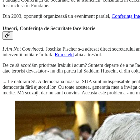
fost inclusă în Fundație.
Din 2003, oponenții organizează un eveniment paralel,
Conferința In
Uneori, Conferința de Securitate face istorie
I Am Not Convinced
. Joschka Fischer s-a adresat direct secretarului
intervenții militare în Irak.
Rumsfeld
abia a tresărit.
De ce să acordăm prioritate Irakului acum? Suntem departe de a ne înd
atac terorist devastator - nu din partea lui Saddam Hussein, ci din col
... Le datorăm SUA democrația noastră. SUA sunt indispensabile pentru 
democrația fără ajutorul lor. Cu toate acestea, generația mea a învățat 
merite. Mă scuzați, dar nu sunt convins. Aceasta este problema - nu mă