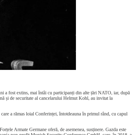
 a fost extins, mai întâi cu participanți din alte țări NATO, iar, după
nă și de securitate al cancelarului Helmut Kohl, au invitat la
, care a rămas loial Conferinței, întotdeauna în primul rând, cu capul
și Forțele Armate Germane oferă, de asemenea, susținere. Gazda este
ompania non-profit Munich Security Conference GmbH, care, în 2018, a