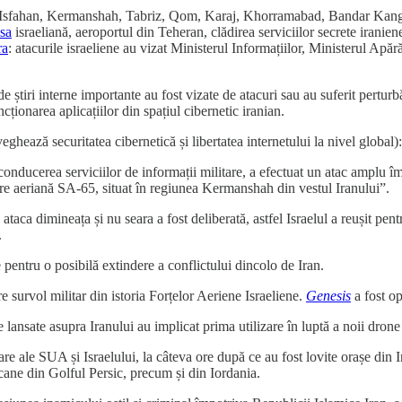
și Isfahan, Kermanshah, Tabriz, Qom, Karaj, Khorramabad, Bandar Kanga
sa
israeliană, aeroportul din Teheran, clădirea serviciilor secrete iranien
ra
: atacurile israeliene au vizat Ministerul Informațiilor, Ministerul Apă
de știri interne importante au fost vizate de atacuri sau au suferit perturb
cționarea aplicațiilor din spațiul cibernetic iranian.
ează securitatea cibernetică și libertatea internetului la nivel global): 
conducerea serviciilor de informații militare, a efectuat un atac amplu î
rare aeriană SA-65, situat în regiunea Kermanshah din vestul Iranului”.
ataca dimineața și nu seara a fost deliberată, astfel Israelul a reușit pen
.
e pentru o posibilă extindere a conflictului dincolo de Iran.
 survol militar din istoria Forțelor Aeriene Israeliene.
Genesis
a fost op
lansate asupra Iranului au implicat prima utilizare în luptă a noii dr
re ale SUA și Israelului, la câteva ore după ce au fost lovite orașe din Ir
ricane din Golful Persic, precum și din Iordania.