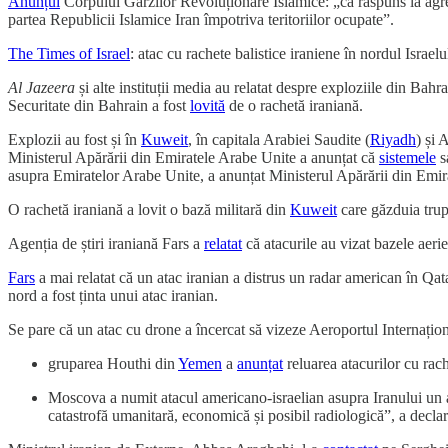
Anunțul
Corpului Gărzilor Revoluționare Islamice: „ca răspuns la agres
partea Republicii Islamice Iran împotriva teritoriilor ocupate”.
The Times of Israel
: atac cu rachete balistice iraniene în nordul Israelu
Al Jazeera
și alte instituții media au relatat despre exploziile din Ba
Securitate din Bahrain a fost
lovită
de o rachetă iraniană.
Explozii au fost și în
Kuweit
, în capitala Arabiei Saudite (
Riyadh
) și
Ministerul Apărării din Emiratele Arabe Unite a anunțat că
sistemele
s
asupra Emiratelor Arabe Unite, a anunțat Ministerul Apărării din Emir
O rachetă iraniană a lovit o bază militară din
Kuweit
care găzduia trupe
Agenția de știri iraniană Fars a
relatat
că atacurile au vizat bazele aer
Fars
a mai relatat că un atac iranian a distrus un radar american în Qat
nord a fost ținta unui atac iranian.
Se pare că un atac cu drone a încercat să vizeze Aeroportul Internațio
gruparea Houthi din
Yemen
a
anunțat
reluarea atacurilor cu rac
Moscova a numit atacul americano-israelian asupra Iranului un a
catastrofă umanitară, economică și posibil radiologică”, a decla