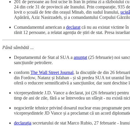
201 de persoane au fost ucise în Iran în prima zi a războiului cu
24 din cele 31 de provincii ale Iranului. Prin comparație, 935 de 
lovit o școală de fete din orașul Minab, din sudul Iranului,
ucig
Apărării, Aziz Nasirzadeh, și a comandantului Corpului Gărzi
Comandamentul american a
declarat
că nu au existat victime în
rănit 12 persoane, a relatat agenția de știri de stat. Presa israeli
Până sâmbătă
...
Departamentul de Stat al SUA a
anunțat
(25 februarie) noi sancți
sancțiunile petroliere.
conform
The Wall Street Journal
, la discuțiile de din 26 febru
din Fordow, Natanz și Isfahan - și să predea SUA tot uraniul îm
oferă o reducere semnificativă a sancțiunilor, dar sunt deschise
vicepreședintele J.D. Vance a declarat, joi (26 februarie) pentru
timp de ani de zile, fără a se întrevedea un sfârșit - nu există ni
negocierile tehnice privind dosarul nuclear erau programate pent
vicepreședintele JD Vance și a proclamat că un acord diplomati
declarația
secretarului de stat Marco Rubio, 27 februarie - Iranul