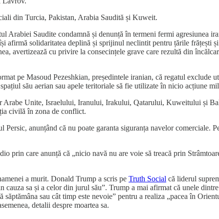
 Lavrov.
ciali din Turcia, Pakistan, Arabia Saudită și Kuweit.
ul Arabiei Saudite condamnă și denunță în termeni fermi agresiunea irani
afirmă solidaritatea deplină și sprijinul neclintit pentru țările frățești ș
ea, avertizează cu privire la consecințele grave care rezultă din încălcarea
at pe Masoud Pezeshkian, președintele iranian, că regatul exclude utili
iul său aerian sau apele teritoriale să fie utilizate în nicio acțiune mil
r Arabe Unite, Israelului, Iranului, Irakului, Qatarului, Kuweitului și 
ia civilă în zona de conflict.
ul Persic, anunțând că nu poate garanta siguranța navelor comerciale. Pe
dio prin care anunță că „nicio navă nu are voie să treacă prin Strâmto
amenei a murit. Donald Trump a scris pe
Truth Social
că liderul suprem
in cauza sa și a celor din jurul său”. Trump a mai afirmat că unele dintre
ată săptămâna sau cât timp este nevoie” pentru a realiza „pacea în Orientu
asemenea, detalii despre moartea sa.