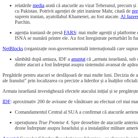
relatările
media
arată că atacurile au vizat Teheranul, precum 
cu Pakistan. Potrivit agenției de știri iraniene Mahr, citată de
pre
suprem iranian, ayatollahul Khamenei, au fost atacate.
Al Jazee
Parchin.
agenția iraniană de presă
FARS
: mai multe agenții și platforme 
ISNA se numără printre ele. Au fost înregistrate perturbări în fun
NetBlocks
(organizație non-guvernamentală internațională care supravegh
sâmbătă după amiaza, IDF a
anunțat
că „armata israeliană, sub 
dintre atacuri a fost îndreptat asupra sistemului avansat de apă
Pregătirile pentru atacuri se desfășoară de mai multe luni. Decizia de a 
ale Iranului” prin localizarea cu precizie a liderilor și a înalților oficiali
Armata israeliană investighează efectele atacului inițial și se pregăteșt
IDF
: aproximativ 200 de avioane de vânătoare au efectuat cel mai mare
Comandamentul Central al SUA a confirmat că atacurile aeriene 
operațiunea
True Promise 4.
Spre deosebire de atacurile anterioa
drone îndreptate asupra Israelului și a instalațiilor militare ame