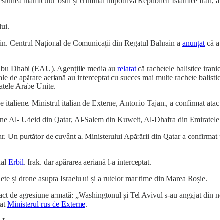
iunea inamicului ostil și criminal împotriva Republicii Islamice Iran, a 
lui.
hrain. Centrul Național de Comunicații din Regatul Bahrain a
anunțat
că a
 Abu Dhabi (EAU). Agențiile media au
relatat
că rachetele balistice iran
ale de apărare aeriană au interceptat cu succes mai multe rachete balisti
atele Arabe Unite.
 italiene. Ministrul italian de Externe, Antonio Tajani, a confirmat atacu
iene Al- Udeid din Qatar, Al-Salem din Kuweit, Al-Dhafra din Emiratele
ar. Un purtător de cuvânt al Ministerului Apărării din Qatar a confirmat 
nal
Erbil
, Irak, dar apărarea aeriană l-a interceptat.
hete și drone asupra Israelului și a rutelor maritime din Marea Roșie.
ct de agresiune armată: „Washingtonul și Tel Avivul s-au angajat din no
rat
Ministerul rus de Externe
.