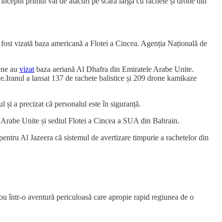
început primul val de atacuri pe scară largă cu rachete și drone din
 fost vizată baza americană a Flotei a Cincea. Agenția Națională de
iene au
vizat
baza aeriană Al Dhafra din Emiratele Arabe Unite.
ce.Iranul a lansat 137 de rachete balistice și 209 drone kamikaze
l și a precizat că personalul este în siguranță.
 Arabe Unite și sediul Flotei a Cincea a SUA din Bahrain.
pentru Al Jazeera că sistemul de avertizare timpurie a rachetelor din
u într-o aventură periculoasă care apropie rapid regiunea de o