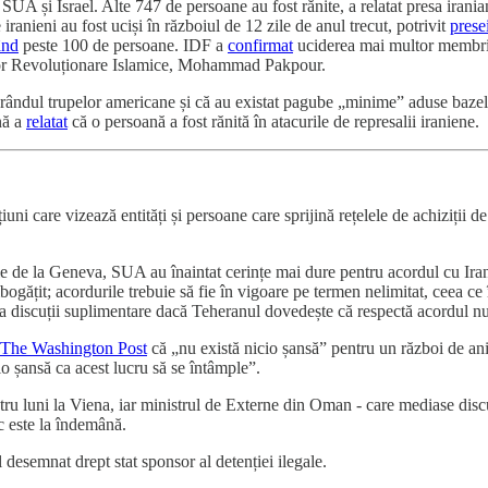
 SUA și Israel. Alte 747 de persoane au fost rănite, a relatat presa irani
iranieni au fost uciși în războiul de 12 zile de anul trecut, potrivit
prese
ând
peste 100 de persoane. IDF a
confirmat
uciderea mai multor membri ai
lor Revoluționare Islamice, Mohammad Pakpour.
 rândul trupelor americane și că au existat pagube „minime” aduse bazel
ană a
relatat
că o persoană a fost rănită în atacurile de represalii iraniene.
uni care vizează entități și persoane care sprijină rețelele de achiziții d
arie de la Geneva, SUA au înaintat cerințe mai dure pentru acordul cu Iran
bogățit; acordurile trebuie să fie în vigoare pe termen nelimitat, ceea
 la discuții suplimentare dacă Teheranul dovedește că respectă acordul nu
The Washington Post
că „nu există nicio șansă” pentru un război de ani
cio șansă ca acest lucru să se întâmple”.
ru luni la Viena, iar ministrul de Externe din Oman - care mediase discuț
c este la îndemână.
 desemnat drept stat sponsor al detenției ilegale.