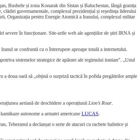
n, Bushehr și zona Konarak din Sistan și Baluchestan, lângă granița
e, clădiri guvernamentale, complexul prezidențial și reședința liderului
rării, Organizația pentru Energie Atomică a Iranului, complexul militar
ări severe în funcționare. Site-urile web ale agențiilor de știri IRNA și
Iranul se confruntă cu o întrerupere aproape totală a internetului.
mpotriva sistemelor strategice de apărare ale regimului iranian”. „Unul
tru a doua oară să „obțină o surpriză tactică în pofida pregătirilor ample
erațiunea aeriană de deschidere a operațiunii
Lion’s Roar
.
one kamikaze autonome a armatei americane
LUCAS
.
an, Teheranul a declanșat o serie de atacuri cu rachete balistice și