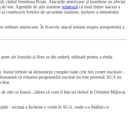
ană, citând Semiluna Roșie. Atacurile americane și israeliene au afectat
i
de stat. Agențiile de știri iraniene
relatează
că unul dintre atacuri a
 conducerii forțelor de securitate iraniene, inclusiv a ministrului
or militare americane. În Kuweit, atacul iranian asupra aeroportului a
e arme ale Iranului și flota sa din umbră, utilizată pentru a eluda
: Iranul trebuie să demonteze complet toate cele trei centre nucleare -
 ce înseamnă că reluarea programului nuclear nu este permisă; SUA nu
clear.
 de zile cu Iranul. „Ideea că vom fi într-un război în Orientul Mijlociu
iile - tocmai a încheiat o vizită în SUA, unde s-a întâlnit cu