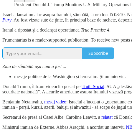
President Donald J. Trump Monitors U.S. Military Operations i
Israel a lansat un atac asupra Iranului, sâmbătă, la ora locală 08:10. 
Fury
. Au fost vizate sute de ținte, în principal baze de rachete, depoz
Iranul a ripostat și a declanșat operațiunea
True Promise 4
.
Frumentarius is a reader-supported publication. To receive new posts
Subscribe
Ziua de sâmbătă așa cum a fost ...
mesaje politice de la Washington și Ierusalim. Și un interviu.
Donald Trump, într-un videoclip postat pe
Truth Social
: SUA „desfășo
securitate națională”. Atacurile americane asupra Iranului vizează progr
Benjamin Netanyahu,
mesaj video
: Israelul a început o „operațiune 
iranian - perșii, kurzii, azerii, balușii și ahwaziții - să scape de jugul ti
Secretarul de presă al Casei Albe, Caroline Leavitt, a
relatat
că Donald
Ministrul iranian de Externe, Abbas Araqchi, a acordat un interviu
NB