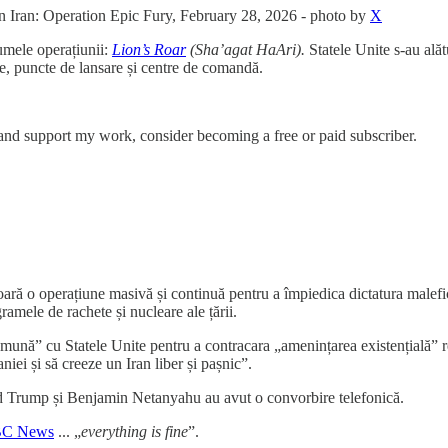
n Iran: Operation Epic Fury, February 28, 2026 - photo by
X
Numele operațiunii:
Lion’s Roar
(Sha’agat HaAri).
Statele Unite s-au al
ite, puncte de lansare și centre de comandă.
 and support my work, consider becoming a free or paid subscriber.
ară o operațiune masivă și continuă pentru a împiedica dictatura malefic
amele de rachete și nucleare ale țării.
comună” cu Statele Unite pentru a contracara „amenințarea existențială”
raniei și să creeze un Iran liber și pașnic”.
 Trump și Benjamin Netanyahu au avut o convorbire telefonică.
C News
... „
everything is fine
”.