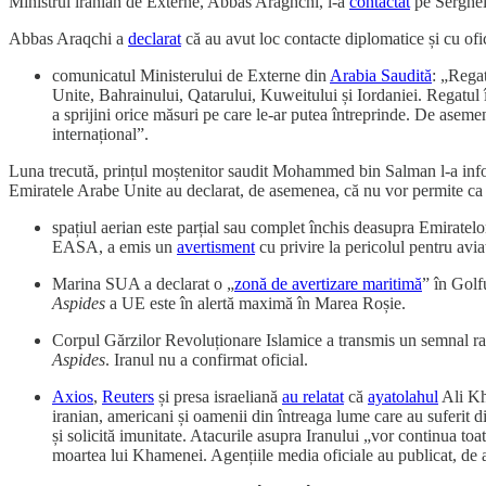
Ministrul iranian de Externe, Abbas Araghchi, l-a
contactat
pe Serghei
Abbas Araqchi a
declarat
că au avut loc contacte diplomatice și cu ofi
comunicatul Ministerului de Externe din
Arabia Saudită
: „Regat
Unite, Bahrainului, Qatarului, Kuweitului și Iordaniei. Regatul își 
a sprijini orice măsuri pe care le-ar putea întreprinde. De asemen
internațional”.
Luna trecută, prințul moștenitor saudit Mohammed bin Salman l-a inform
Emiratele Arabe Unite au declarat, de asemenea, că nu vor permite ca spaț
spațiul aerian este parțial sau complet închis deasupra Emiratelo
EASA, a emis un
avertisment
cu privire la pericolul pentru aviaț
Marina SUA a declarat o „
zonă de avertizare maritimă
” în Golf
Aspides
a UE este în alertă maximă în Marea Roșie.
Corpul Gărzilor Revoluționare Islamice a transmis un semnal ra
Aspides
. Iranul nu a confirmat oficial.
Axios
,
Reuters
și presa israeliană
au relatat
că
ayatolahul
Ali Kh
iranian, americani și oamenii din întreaga lume care au suferit d
și solicită imunitate. Atacurile asupra Iranului „vor continua to
moartea lui Khamenei. Agențiile media oficiale au publicat, de 