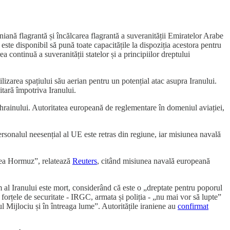
ană flagrantă și încălcarea flagrantă a suveranității Emiratelor Arabe
i este disponibil să pună toate capacitățile la dispoziția acestora pentru
 continuă a suveranității statelor și a principiilor dreptului
zarea spațiului său aerian pentru un potențial atac asupra Iranului.
itară împotriva Iranului.
Bahrainului. Autoritatea europeană de reglementare în domeniul aviației,
rsonalul neesențial al UE este retras din regiune, iar misiunea navală
area Hormuz”, relatează
Reuters
, citând misiunea navală europeană
 al Iranului este mort, considerând că este o „dreptate pentru poporul
 forțele de securitate - IRGC, armata și poliția - „nu mai vor să lupte”
l Mijlociu și în întreaga lume”. Autoritățile iraniene au
confirmat