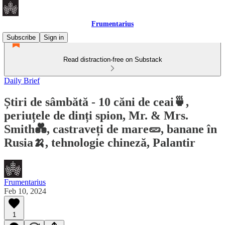
Frumentarius
Subscribe
Sign in
Read distraction-free on Substack
Daily Brief
Știri de sâmbătă - 10 căni de ceai🍵,
periuțele de dinți spion, Mr. & Mrs.
Smith💑, castraveți de mare🥒, banane în
Rusia🍌, tehnologie chineză, Palantir
Frumentarius
Feb 10, 2024
1