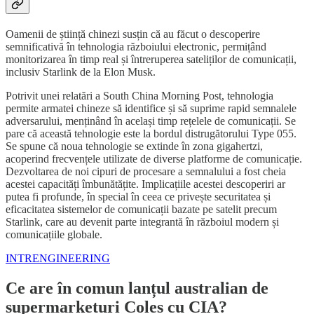
Oamenii de știință chinezi susțin că au făcut o descoperire
semnificativă în tehnologia războiului electronic, permițând
monitorizarea în timp real și întreruperea sateliților de comunicații,
inclusiv Starlink de la Elon Musk.
Potrivit unei relatări a South China Morning Post, tehnologia
permite armatei chineze să identifice și să suprime rapid semnalele
adversarului, menținând în același timp rețelele de comunicații. Se
pare că această tehnologie este la bordul distrugătorului Type 055.
Se spune că noua tehnologie se extinde în zona gigahertzi,
acoperind frecvențele utilizate de diverse platforme de comunicație.
Dezvoltarea de noi cipuri de procesare a semnalului a fost cheia
acestei capacități îmbunătățite. Implicațiile acestei descoperiri ar
putea fi profunde, în special în ceea ce privește securitatea și
eficacitatea sistemelor de comunicații bazate pe satelit precum
Starlink, care au devenit parte integrantă în războiul modern și
comunicațiile globale.
INTRENGINEERING
Ce are în comun lanțul australian de
supermarketuri Coles cu CIA?