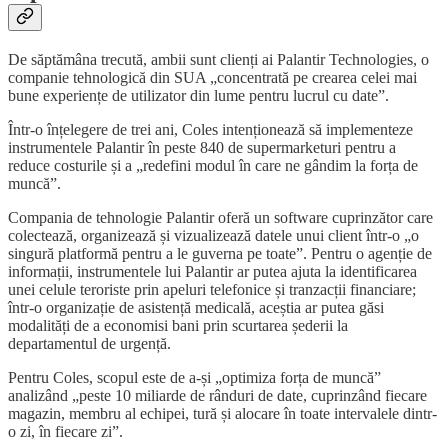
De săptămâna trecută, ambii sunt clienți ai Palantir Technologies, o
companie tehnologică din SUA „concentrată pe crearea celei mai
bune experiențe de utilizator din lume pentru lucrul cu date”.
Într-o înțelegere de trei ani, Coles intenționează să implementeze
instrumentele Palantir în peste 840 de supermarketuri pentru a
reduce costurile și a „redefini modul în care ne gândim la forța de
muncă”.
Compania de tehnologie Palantir oferă un software cuprinzător care
colectează, organizează și vizualizează datele unui client într-o „o
singură platformă pentru a le guverna pe toate”. Pentru o agenție de
informații, instrumentele lui Palantir ar putea ajuta la identificarea
unei celule teroriste prin apeluri telefonice și tranzacții financiare;
într-o organizație de asistență medicală, aceștia ar putea găsi
modalități de a economisi bani prin scurtarea șederii la
departamentul de urgență.
Pentru Coles, scopul este de a-și „optimiza forța de muncă”
analizând „peste 10 miliarde de rânduri de date, cuprinzând fiecare
magazin, membru al echipei, tură și alocare în toate intervalele dintr-
o zi, în fiecare zi”.