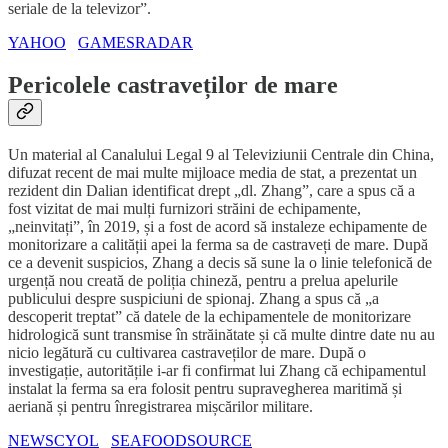
seriale de la televizor”.
YAHOO
GAMESRADAR
Pericolele castraveților de mare
Un material al Canalului Legal 9 al Televiziunii Centrale din China,
difuzat recent de mai multe mijloace media de stat, a prezentat un
rezident din Dalian identificat drept „dl. Zhang”, care a spus că a
fost vizitat de mai mulți furnizori străini de echipamente,
„neinvitați”, în 2019, și a fost de acord să instaleze echipamente de
monitorizare a calității apei la ferma sa de castraveți de mare. După
ce a devenit suspicios, Zhang a decis să sune la o linie telefonică de
urgență nou creată de poliția chineză, pentru a prelua apelurile
publicului despre suspiciuni de spionaj. Zhang a spus că „a
descoperit treptat” că datele de la echipamentele de monitorizare
hidrologică sunt transmise în străinătate și că multe dintre date nu au
nicio legătură cu cultivarea castraveților de mare. După o
investigație, autoritățile i-ar fi confirmat lui Zhang că echipamentul
instalat la ferma sa era folosit pentru supravegherea maritimă și
aeriană și pentru înregistrarea mișcărilor militare.
NEWSCYOL
SEAFOODSOURCE