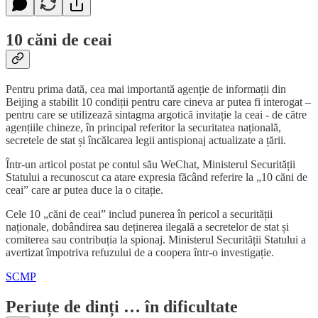
10 căni de ceai
Pentru prima dată, cea mai importantă agenție de informații din
Beijing a stabilit 10 condiții pentru care cineva ar putea fi interogat –
pentru care se utilizează sintagma argotică invitație la ceai - de către
agențiile chineze, în principal referitor la securitatea națională,
secretele de stat și încălcarea legii antispionaj actualizate a țării.
Într-un articol postat pe contul său WeChat, Ministerul Securității
Statului a recunoscut ca atare expresia făcând referire la „10 căni de
ceai” care ar putea duce la o citație.
Cele 10 „căni de ceai” includ punerea în pericol a securității
naționale, dobândirea sau deținerea ilegală a secretelor de stat și
comiterea sau contribuția la spionaj. Ministerul Securității Statului a
avertizat împotriva refuzului de a coopera într-o investigație.
SCMP
Periuțe de dinți … în dificultate