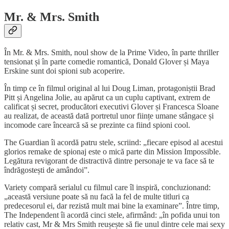
Mr. & Mrs. Smith
În Mr. & Mrs. Smith, noul show de la Prime Video, în parte thriller
tensionat și în parte comedie romantică, Donald Glover și Maya
Erskine sunt doi spioni sub acoperire.
În timp ce în filmul original al lui Doug Liman, protagoniștii Brad
Pitt și Angelina Jolie, au apărut ca un cuplu captivant, extrem de
calificat și secret, producători executivi Glover și Francesca Sloane
au realizat, de această dată portretul unor ființe umane stângace și
incomode care încearcă să se prezinte ca fiind spioni cool.
The Guardian îi acordă patru stele, scriind: „fiecare episod al acestui
glorios remake de spionaj este o mică parte din Mission Impossible.
Legătura revigorant de distractivă dintre personaje te va face să te
îndrăgostești de amândoi”.
Variety compară serialul cu filmul care îl inspiră, concluzionand:
„această versiune poate să nu facă la fel de multe titluri ca
predecesorul ei, dar rezistă mult mai bine la examinare”. Între timp,
The Independent îi acordă cinci stele, afirmând: „în pofida unui ton
relativ cast, Mr & Mrs Smith reușește să fie unul dintre cele mai sexy