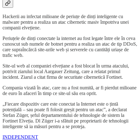
Hackerii au infectat milioane de periuțe de dinți inteligente cu
malware pentru a realiza un atac cibernetic masiv împotriva unei
companii elvețiene.
Periuțele de dinți conectate la internet au fost legate între ele în ceva
cunoscut sub numele de botnet pentru a realiza un atac de tip DDoS,
care supraîncărcă site-urile web și serverele cu cantități uriașe de
trafic web.
Site-ul web al companiei elvețiane a fost blocat în urma atacului,
potrivit ziarului local Aargauer Zeitung, care a relatat primul
incident. Ziarul a citat firma de securitate cibernetică Fortinet.
Compania vizată în atac, care nu a fost numită, ar fi pierdut milioane
de euro în afaceri în timp ce site-ul său era oprit.
„Fiecare dispozitiv care este conectat la Internet este o țintă
potențială – sau poate fi folosit greșit pentru un atac”, a declarat
Stefan Züger, șeful departamentului de tehnologie de sistem la
Fortinet Elveția. Dl Züger i-a sfătuit pe proprietarii de tehnologii
inteligente să ia măsuri pentru a se proteja.
INDEPENDENT