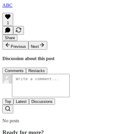
ABC
1
Share
Previous
Next
Discussion about this post
Comments
Restacks
Top
Latest
Discussions
No posts
Ready for more?