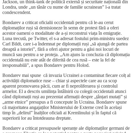
Jackson, un think-tank de politică externă și securitate națională din
Londra, unde „un tânăr cu nume de familie ucrainean” l-a tratat
condescendent.
Bondarev a criticat oficialii occidentali pentru că le-au cerut
diplomaților ruși să demisioneze în semn de protest fără a oferi
acestor oameni o modalitate de a-și reconstrui viața în emigrație.
Luna trecută, pe Twitter, el s-a adresat fostului prim-ministru suedez
Carl Bildt, care i-a îndemnat pe diplomații ruși „să ajungă de partea
dreaptă a istoriei”, fără a oferi ajutor pentru a găsi noi locuri de
muncă sau pentru a se proteja. „Am ajuns la concluzia că diplomația
occidentală nu este atât de diferită de cea rusă – este la fel de
iresponsabilă”, a spus Bondarev pentru Holod.
Bondarev mai spune că invazia Ucrainei a contaminat fiecare colț al
activității diplomatice ruse – chiar și aspectele care au ca scop
aparent promovarea păcii, cum ar fi neproliferarea și controlul
armelor. El a descris umilința întâlnirii cu colegii occidentali atunci
când diplomații ruși au prezentat afirmații despre „țânțari mutați” și
„arme etnice” presupus a fi concepute în Ucraina. Bondarev spune
că majoritatea angajaților Ministerului de Externe cred în același
timp în „delirul” înalților oficiali ai Kremlinului și în faptul că
superiorii lor au întotdeauna dreptate.
Bondarev a criticat presupusele speranțe ale diplomaților germani de