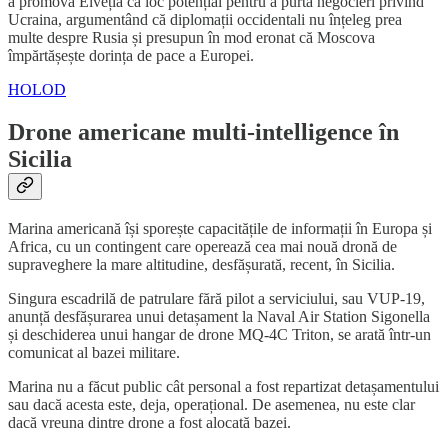
a promova Elveția ca loc potențial pentru a purta negocieri privind
Ucraina, argumentând că diplomații occidentali nu înțeleg prea
multe despre Rusia și presupun în mod eronat că Moscova
împărtășește dorința de pace a Europei.
HOLOD
Drone americane multi-intelligence în
Sicilia
Marina americană își sporește capacitățile de informații în Europa și
Africa, cu un contingent care operează cea mai nouă dronă de
supraveghere la mare altitudine, desfășurată, recent, în Sicilia.
Singura escadrilă de patrulare fără pilot a serviciului, sau VUP-19,
anunță desfășurarea unui detașament la Naval Air Station Sigonella
și deschiderea unui hangar de drone MQ-4C Triton, se arată într-un
comunicat al bazei militare.
Marina nu a făcut public cât personal a fost repartizat detașamentului
sau dacă acesta este, deja, operațional. De asemenea, nu este clar
dacă vreuna dintre drone a fost alocată bazei.