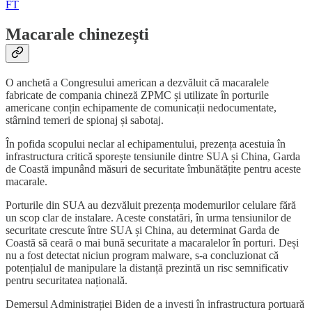
FT
Macarale chinezești
O anchetă a Congresului american a dezvăluit că macaralele
fabricate de compania chineză ZPMC și utilizate în porturile
americane conțin echipamente de comunicații nedocumentate,
stârnind temeri de spionaj și sabotaj.
În pofida scopului neclar al echipamentului, prezența acestuia în
infrastructura critică sporește tensiunile dintre SUA și China, Garda
de Coastă impunând măsuri de securitate îmbunătățite pentru aceste
macarale.
Porturile din SUA au dezvăluit prezența modemurilor celulare fără
un scop clar de instalare. Aceste constatări, în urma tensiunilor de
securitate crescute între SUA și China, au determinat Garda de
Coastă să ceară o mai bună securitate a macaralelor în porturi. Deși
nu a fost detectat niciun program malware, s-a concluzionat că
potențialul de manipulare la distanță prezintă un risc semnificativ
pentru securitatea națională.
Demersul Administrației Biden de a investi în infrastructura portuară