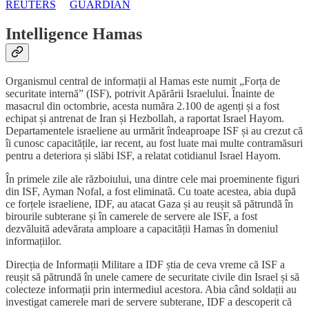
REUTERS
GUARDIAN
Intelligence Hamas
Organismul central de informații al Hamas este numit „Forța de
securitate internă” (ISF), potrivit Apărării Israelului. Înainte de
masacrul din octombrie, acesta număra 2.100 de agenți și a fost
echipat și antrenat de Iran și Hezbollah, a raportat Israel Hayom.
Departamentele israeliene au urmărit îndeaproape ISF și au crezut că
îi cunosc capacitățile, iar recent, au fost luate mai multe contramăsuri
pentru a deteriora și slăbi ISF, a relatat cotidianul Israel Hayom.
În primele zile ale războiului, una dintre cele mai proeminente figuri
din ISF, Ayman Nofal, a fost eliminată. Cu toate acestea, abia după
ce forțele israeliene, IDF, au atacat Gaza și au reușit să pătrundă în
birourile subterane și în camerele de servere ale ISF, a fost
dezvăluită adevărata amploare a capacității Hamas în domeniul
informațiilor.
Direcția de Informații Militare a IDF știa de ceva vreme că ISF a
reușit să pătrundă în unele camere de securitate civile din Israel și să
colecteze informații prin intermediul acestora. Abia când soldații au
investigat camerele mari de servere subterane, IDF a descoperit că