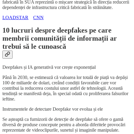
fabricată în SUA reprezintă o mișcare strategică în direcția reducerii
dependenței de infrastructura critică fabricată în străinătate.
LOADSTAR
CNN
10 lucruri despre deepfakes pe care
membrii comunității de informații ar
trebui să le cunoască
Deepfakes și IA generativă vor crește exponențial
Până în 2030, se estimează că valoarea lor totală de piață va depăși
100 de miliarde de dolari, creând condiții favorabile care vor
contribui la reducerea costului unor astfel de tehnologii. Această
tendință se manifestă deja, în special odată cu proliferarea falsurilor
ieftine.
Instrumentele de detectare Deepfake vor evolua și ele
Se așteaptă ca furnizorii de detecție de deepfake să ofere o gamă
diversă de produse concepute pentru a aborda diferitele provocări
reprezentate de videoclipurile, sunetul și imaginile manipulate.