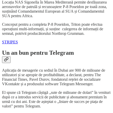
Locația NAS Sigonella în Marea Mediterană permite desfășurarea
aeronavelor de patrulă și recunoaștere P-8 Poseidon pe toată zona,
susținând Comandamentul European al SUA și Comandamentul
SUA pentru Africa.
Conceput pentru a completa P-8 Poseidon, Triton poate efectua
operațiuni multi-informații, și susține culegerea de informații de
semnal, potrivit producătorului Northrop Grumman.
STRIPES
Un an bun pentru Telegram
Aplicația de mesagerie cu sediul în Dubai are 900 de milioane de
utilizatori și se apropie de profitabilitate, a declarat, pentru The
Financial Times, Pavel Durov, fondatorul rețelei de socializare
VKontakte și a produsului software Telegram Messenger.
El spune că Telegram câștigă „sute de milioane de dolari” în venituri
după ce a introdus servicii de publicitate și abonament premium în
urmă cu doi ani. Este de așteptat o „listare de succes pe piața de
valori” pentru Telegram.