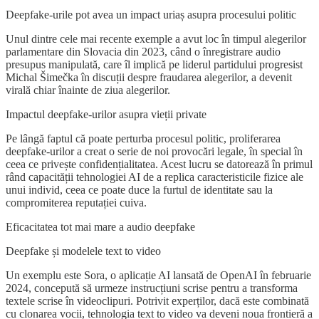
Deepfake-urile pot avea un impact uriaș asupra procesului politic
Unul dintre cele mai recente exemple a avut loc în timpul alegerilor
parlamentare din Slovacia din 2023, când o înregistrare audio
presupus manipulată, care îl implică pe liderul partidului progresist
Michal Šimečka în discuții despre fraudarea alegerilor, a devenit
virală chiar înainte de ziua alegerilor.
Impactul deepfake-urilor asupra vieții private
Pe lângă faptul că poate perturba procesul politic, proliferarea
deepfake-urilor a creat o serie de noi provocări legale, în special în
ceea ce privește confidențialitatea. Acest lucru se datorează în primul
rând capacității tehnologiei AI de a replica caracteristicile fizice ale
unui individ, ceea ce poate duce la furtul de identitate sau la
compromiterea reputației cuiva.
Eficacitatea tot mai mare a audio deepfake
Deepfake și modelele text to video
Un exemplu este Sora, o aplicație AI lansată de OpenAI în februarie
2024, concepută să urmeze instrucțiuni scrise pentru a transforma
textele scrise în videoclipuri. Potrivit experților, dacă este combinată
cu clonarea vocii, tehnologia text to video va deveni noua frontieră a