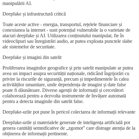
manipulării AI.
Deepfake și infrastructură critică
Toate aceste active - energia, transportul, rețelele financiare și
conexiunea la internet - sunt potențial vulnerabile la o varietate de
atacuri deepfake și AI. Utilizarea conținutului manipulat, fie în
videoclipuri sau înregistrări audio, ar putea exploata punctele slabe
ale sistemelor de securitate.
Deepfake și imagini din satelit
Proliferarea imaginilor geografice și prin satelit manipulate ar putea
avea un impact asupra securității naționale, ridicând îngrijorări cu
privire la riscurile de siguranță, precum și impedimentele în calea
activităților umanitare, unde dependența de imagini și date false
poate fi dăunătoare. Diverse agenții de informații și cercetători
colaborează pentru a dezvolta instrumente de învățare automată
pentru a detecta imaginile din satelit false.
Deepfake-urile pot pune în pericol colectarea de informații relevante
Deepfake-urile și materialele generate de inteligența artificială pot
genera cantități semnificative de „zgomot” care distrage atenția de la
obținerea de informații pertinente.