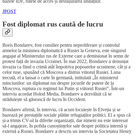
bazele IDF, rutele de acces și desfășurarea unităților.
JPOST
Fost diplomat rus caută de lucru
Boris Bondarev, fost consilier pentru neproliferare și controlul
armelor la misiunea diplomatică a Rusiei la Geneva, este singurul
angajat al Ministerului rus de Externe care a demisionat în semn de
protest față de invazia Ucrainei. În mai 2022, Bondarev a denunțat
invazia ca fiind o crimă atât împotriva popoarelor ucrainene, cât și a
celor ruse, spunând că Moscova a distrus viitorul Rusiei. Luna
trecută, el a lansat o carte în germană, intitulată „În ministerul
minciunilor: un diplomat rus despre jocurile de putere de la
Moscova, ruptura cu regimul lui Putin și viitorul Rusiei”. Într-un
interviu acordat Holod Media, Bondarev a dezvăluit că se
străduiește să găsească de lucru în Occident.
Bondarev afirmă, în interviu, că acum locuiește în Elveția și se
bazează pe prestațiile sociale plătite refugiaților politici. El a spus că
și-a trimis CV-ul la diferite organizații, dar nimeni nu este interesat
să-l angajeze, în pofida cunoștințelor sale despre politica internă și
externă a Rusiei. Bondarev a descris un interviu la Societatea Henry