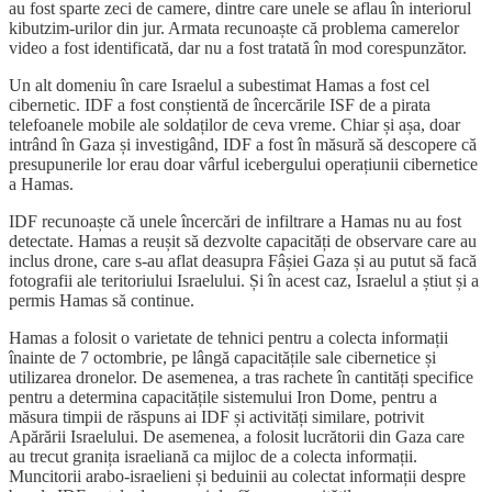
au fost sparte zeci de camere, dintre care unele se aflau în interiorul
kibutzim-urilor din jur. Armata recunoaște că problema camerelor
video a fost identificată, dar nu a fost tratată în mod corespunzător.
Un alt domeniu în care Israelul a subestimat Hamas a fost cel
cibernetic. IDF a fost conștientă de încercările ISF de a pirata
telefoanele mobile ale soldaților de ceva vreme. Chiar și așa, doar
intrând în Gaza și investigând, IDF a fost în măsură să descopere că
presupunerile lor erau doar vârful icebergului operațiunii cibernetice
a Hamas.
IDF recunoaște că unele încercări de infiltrare a Hamas nu au fost
detectate. Hamas a reușit să dezvolte capacități de observare care au
inclus drone, care s-au aflat deasupra Fâșiei Gaza și au putut să facă
fotografii ale teritoriului Israelului. Și în acest caz, Israelul a știut și a
permis Hamas să continue.
Hamas a folosit o varietate de tehnici pentru a colecta informații
înainte de 7 octombrie, pe lângă capacitățile sale cibernetice și
utilizarea dronelor. De asemenea, a tras rachete în cantități specifice
pentru a determina capacitățile sistemului Iron Dome, pentru a
măsura timpii de răspuns ai IDF și activități similare, potrivit
Apărării Israelului. De asemenea, a folosit lucrătorii din Gaza care
au trecut granița israeliană ca mijloc de a colecta informații.
Muncitorii arabo-israelieni și beduinii au colectat informații despre