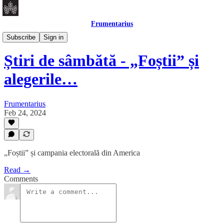
Frumentarius
Daily Brief
Subscribe
Sign in
Știri de sâmbătă - „Foștii” și
alegerile…
Frumentarius
Feb 24, 2024
„Foștii” și campania electorală din America
Read →
Comments