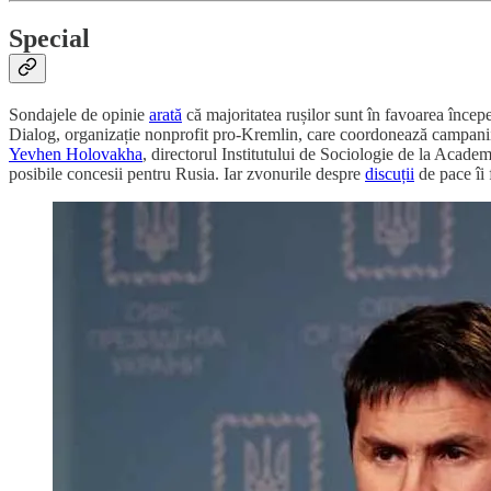
S
pecial
Sondajele de opinie
arată
că majoritatea rușilor sunt în favoarea încep
Dialog, organizație nonprofit pro-Kremlin, care coordonează campanii d
Yevhen Holovakha
, directorul Institutului de Sociologie de la Academ
posibile concesii pentru Rusia. Iar zvonurile despre
discuții
de pace îi 