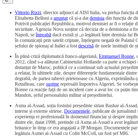
Vittorio Rizzi
, director adjunct al AISI Italia, va prelua funcți
Elisabetta Belloni a
anunțat
că și-a dat
demisia
din funcția de di
Potrivit publicației Repubblica, motivul demisiei ar fi o relație 
securitate. Agenzia Nova susține că decizia de a demisiona a fos
Napoli, se
întreabă
dacă există și „o legătură între demisia lui 
în comunicații prin satelit criptate, înțelegere negată de Palatul 
șefului de spionaj al Italiei a fost
descrisă
de unele instituții de 
În plină criză diplomatică franco-algeriană,
Emmanuel Bonne
, 
2012, când s-a alăturat Cabinetului Hollande ca parte a echipei d
distanțat de Maroc, politică ce a continuat sub actualul președin
a relatat, în ultimele zile, despre diferențele fundamentale din
degrabă, de partea taberei prietenoase cu Algeria, exprimându-ș
Retailleau, care
susține
represalii împotriva Algeriei. Se vorbește
Bonne ca reacție față de un incident care a avut loc cu puțin timp
Mandon, șeful personalului militar al președintelui.
Asma al-Assad, soția fostului președinte sirian Bashar al-Assad, 
interne și externe siriene.
Documentele
, publicate de jurnalistu
experiența ei profesională în domeniul financiar și despre implic
dintre ele, datat 1998, pretinde că Asma al-Assad a avut legături
britanice în timp ce era angajată a JP Morgan. Documentele par s
legătura Asmei al-Assad cu Colin McColl, un fost șef MI6.