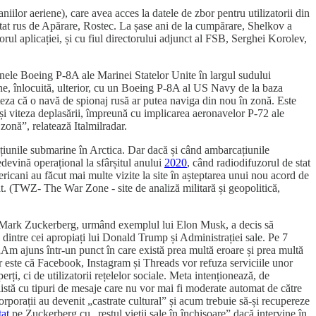
ilor aeriene), care avea acces la datele de zbor pentru utilizatorii din
tat rus de Apărare, Rostec. La șase ani de la cumpărare, Shelkov a
ul aplicației, și cu fiul directorului adjunct al FSB, Serghei Korolev,
anele Boeing P-8A ale Marinei Statelor Unite în largul sudului
ene, înlocuită, ulterior, cu un Boeing P-8A al US Navy de la baza
eza că o navă de spionaj rusă ar putea naviga din nou în zonă. Este
 și viteza deplasării, împreună cu implicarea aeronavelor P-72 ale
zonă”, relatează Italmilradar.
țiunile submarine în Arctica. Dar dacă și când ambarcațiunile
evină operațional la sfârșitul anului
2020
, când radiodifuzorul de stat
ricani au făcut mai multe vizite la site în așteptarea unui nou acord de
at. (TWZ- The War Zone - site de analiză militară și geopolitică,
e, Mark Zuckerberg, urmând exemplul lui Elon Musk, a decis să
l dintre cei apropiați lui Donald Trump și Administrației sale. Pe 7
 „Am ajuns într-un punct în care există prea multă eroare și prea multă
or este că Facebook, Instagram și Threads vor refuza serviciile unor
ți, ci de utilizatorii rețelelor sociale. Meta intenționează, de
listă cu tipuri de mesaje care nu vor mai fi moderate automat de către
orporații au devenit „castrate cultural” și acum trebuie să-și recupereze
at
pe Zuckerberg cu „restul vieții sale în închisoare” dacă intervine în