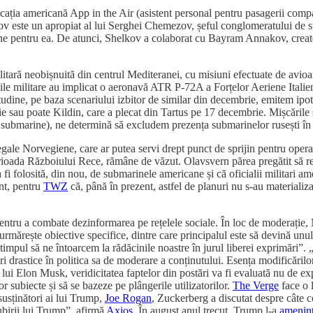
ația americană App in the Air (asistent personal pentru pasagerii compani
ov este un apropiat al lui Serghei Chemezov, șeful conglomeratului de s
oane pentru ea. De atunci, Shelkov a colaborat cu Bayram Annakov, creator
ilitară neobișnuită din centrul Mediteranei, cu misiuni efectuate de avio
unile militare au implicat o aeronavă ATR P-72A a Forțelor Aeriene Itali
ine, pe baza scenariului izbitor de similar din decembrie, emitem ipot
rie sau poate Kildin, care a plecat din Tartus pe 17 decembrie. Mișcările
a submarine), ne determină să excludem prezența submarinelor rusești în 
gale Norvegiene, care ar putea servi drept punct de sprijin pentru opera
ioada Războiului Rece, rămâne de văzut. Olavsvern părea pregătit să red
i folosită, din nou, de submarinele americane și că oficialii militari ame
ent, pentru
TWZ
că, până în prezent, astfel de planuri nu s-au materializ
pentru a combate dezinformarea pe rețelele sociale. În loc de moderați
g urmărește obiective specifice, dintre care principalul este să devină unu
timpul să ne întoarcem la rădăcinile noastre în jurul liberei exprimări”.
i drastice în politica sa de moderare a conținutului. Esența modificăril
ui Elon Musk, veridicitatea faptelor din postări va fi evaluată nu de exper
r subiecte și să se bazeze pe plângerile utilizatorilor.
The Verge
face o 
susținători ai lui Trump,
Joe Rogan
, Zuckerberg a discutat despre câte c
ubirii lui Trump”, afirmă
Axios
. În august anul trecut, Trump l-a
ameninț