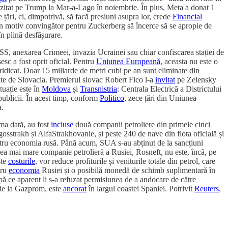
 vizitat pe Trump la Mar-a-Lago în noiembrie. În plus, Meta a donat 1
țări, ci, dimpotrivă, să facă presiuni asupra lor, crede
Financial
 un motiv convingător pentru Zuckerberg să încerce să se apropie de
în plină desfășurare.
RSS, anexarea Crimeei, invazia Ucrainei sau chiar confiscarea stației de
esc a fost oprit oficial. Pentru
Uniunea Europeană
, aceasta nu este o
 ridicat. Doar 15 miliarde de metri cubi pe an sunt eliminate din
rite de Slovacia. Premierul slovac Robert Fico l-a
invitat
pe Zelensky
tuație este în
Moldova
și
Transnistria
: Centrala Electrică a Districtului
publicii. În acest timp, conform
Politico
, zece țări din Uniunea
a.
ma dată, au fost
incluse
două companii petroliere din primele cinci
gosstrakh și AlfaStrakhovanie, și peste 240 de nave din flota oficială și
pentru economia rusă. Până acum, SUA s-au abținut de la sancțiuni
 cea mai mare companie petrolieră a Rusiei, Rosneft, nu este, încă, pe
ște
costurile
, vor reduce profiturile și veniturile totale din petrol, care
tru
economia
Rusiei și o posibilă monedă de schimb suplimentară în
pă ce aparent li s-a refuzat permisiunea de a andocare de către
 de la Gazprom, este
ancorat
în largul coastei Spaniei. Potrivit
Reuters
,