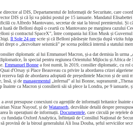
a de director al DIS, Departamentul de Informații de Securitate, care coor
rector DIS și că își va părăsi postul pe 15 ianuarie. Mandatul Elisabette
dificilă cu Alfredo Mantovano, secretar de stat la biroul premierului. Și 
t luată de Belloni după o ceartă cu Mantovano pe marginea cazului Cecili
Belloni și contractul SpaceX”, între compania lui Elon Musk și Guvernul 
Chigi.
Il Sole 24 ore
scrie și că Belloni părăsește funcția după vizita f
știri drept o „dezvoltare seismică” pe scena politică internă a statului m
consilier diplomatic al lui Emmanuel Macron, și-a dat demisia în urma „de
iplomatice, în special pentru regiunea Orientului Mijlociu și Africa de No
te.
Emmanuel Bonne
a fost numit, în 2019, consilier diplomatic, cu rol 
tre Quai d'Orsay și Place Beauveau cu privire la abordarea crizei algeri
i rezerva față de abordarea adoptată de președintele Macron și de unii m
, însă, și de
managementul
„infernal” al lui Bonne, supranumit „Thena
 înainte ca Macron și consilierii săi să plece la Londra, pe 9 ianuarie, și
a avut presupuse conexiuni cu agențiile de informații britanice înainte de
l sirian Nizar Nayouf, și de
Watanserb
, dezvăluie detalii despre presupus
area în operațiuni de informații.
Documentele
, care circulă pe rețelele 
 cu fundația Oxford Analytica, înființată de Consiliul Național de Secur
ă provină de la biroul generalului Ali Issa Douba, șeful serviciilor secr