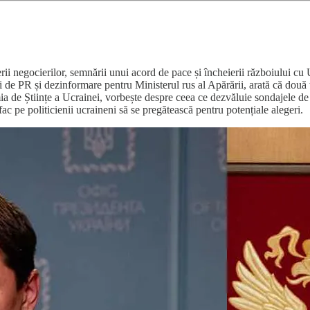
erii negocierilor, semnării unui acord de pace și încheierii războiului 
e PR și dezinformare pentru Ministerul rus al Apărării, arată că două tr
ia de Științe a Ucrainei, vorbește despre ceea ce dezvăluie sondajele de o
fac pe politicienii ucraineni să se pregătească pentru potențiale alegeri.