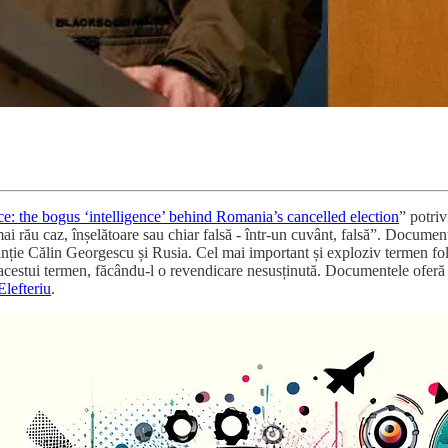
e: the bogus ‘intelligence’ behind Romania’s cancelled election
” potriv
ai rău caz, înșelătoare sau chiar falsă - într-un cuvânt, falsă”. Document
inție Călin Georgescu și Rusia. Cel mai important și exploziv termen folo
acestui termen, făcându-l o revendicare nesusținută. Documentele oferă do
Elefteriu
.