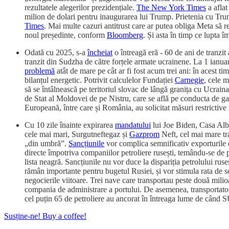
rezultatele alegerilor prezidențiale.
The New York Times
a aflat
milion de dolari pentru inaugurarea lui Trump. Prietenia cu Trump
Times
. Mai multe cazuri antitrust care ar putea obliga Meta să
noul președinte, conform
Bloomberg
. Și asta în timp ce lupta 
Odată cu 2025, s-a
încheiat
o întreagă eră - 60 de ani de tranzi
tranzit din Sudzha de către forțele armate ucrainene. La 1 ianuar
problemă
atât de mare pe cât ar fi fost acum trei ani: în acest t
bilanțul energetic. Potrivit calculelor Fundației
Carnegie
, cele 
să se întâlnească pe teritoriul slovac de lângă granița cu Ucraina
de Stat al Moldovei de pe Nistru, care se află pe conducta de ga
Europeană, între care și România, au solicitat măsuri restrictive
Cu 10 zile înainte expirarea
mandatului
lui Joe Biden, Casa Al
cele mai mari, Surgutneftegaz și
Gazprom
Neft, cel mai mare tra
„din umbră”.
Sancțiunile
vor complica semnificativ exporturile d
directe împotriva companiilor petroliere rusești, temându-se de p
lista neagră. Sancțiunile nu vor duce la dispariția petrolului rus
rămân importante pentru bugetul Rusiei, și vor stimula rata de s
negocierile viitoare. Trei nave care transportau peste două milio
compania de administrare a portului. De asemenea, transportator
cel puțin 65 de petroliere au ancorat în întreaga lume de când SU
Susține-ne! Buy a coffee!