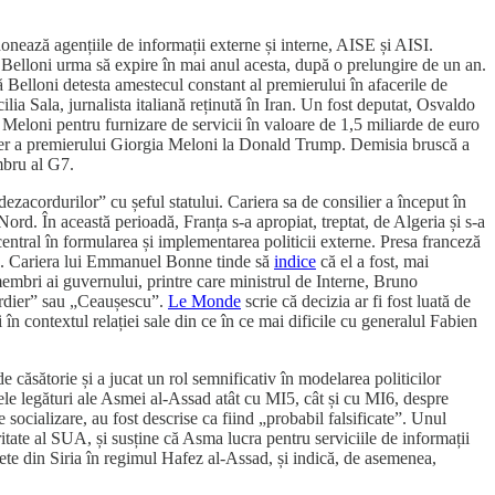
donează agențiile de informații externe și interne, AISE și AISI.
i Belloni urma să expire în mai anul acesta, după o prelungire de un an.
că Belloni detesta amestecul constant al premierului în afacerile de
a Sala, jurnalista italiană reținută în Iran. Un fost deputat, Osvaldo
Meloni pentru furnizare de servicii în valoare de 1,5 miliarde de euro
ulger a premierului Giorgia Meloni la Donald Trump. Demisia bruscă a
embru al G7.
zacordurilor” cu șeful statului. Cariera sa de consilier a început în
rd. În această perioadă, Franța s-a apropiat, treptat, de Algeria și s-a
central în formularea și implementarea politicii externe. Presa franceză
ene. Cariera lui Emmanuel Bonne tinde să
indice
că el a fost, mai
embri ai guvernului, printre care ministrul de Interne, Bruno
rdier” sau „Ceaușescu”.
Le Monde
scrie că decizia ar fi fost luată de
 în contextul relației sale din ce în ce mai dificile cu generalul Fabien
 căsătorie și a jucat un rol semnificativ în modelarea politicilor
ele legături ale Asmei al-Assad atât cu MI5, cât și cu MI6, despre
de socializare, au fost descrise ca fiind „probabil falsificate”. Unul
itate al SUA, și susține că Asma lucra pentru serviciile de informații
ete din Siria în regimul Hafez al-Assad, și indică, de asemenea,