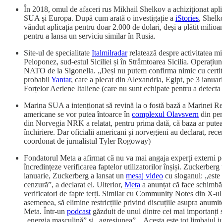
În 2018, omul de afaceri rus Mikhail Shelkov a achiziționat aplic
SUA și Europa. După cum arată o investigație a
iStories
, Shelk
vândut aplicația pentru doar 2.000 de dolari, deși a plătit mili
pentru a lansa un serviciu similar în Rusia.
Site-ul de specialitate
Italmilradar
relatează despre activitatea m
Peloponez, sud-estul Siciliei și în Strâmtoarea Sicilia. Operați
NATO de la Sigonella. „Deși nu putem confirma nimic cu certitud
probabil
Yantar
, care a plecat din Alexandria, Egipt, pe 3 ianua
Forțelor Aeriene Italiene (care nu sunt echipate pentru a detect
Marina SUA a intenționat să revină la o fostă bază a Marinei Re
americane se vor putea întoarce în
complexul Olavsvern
din per
din Norvegia NRK a relatat, pentru prima dată, că baza ar putea f
închiriere. Dar oficialii americani și norvegieni au declarat, rec
coordonat de jurnalistul Tyler Rogoway)
Fondatorul Meta a afirmat că nu va mai angaja experți externi 
încredințeze verificarea faptelor utilizatorilor înșiși. Zuckerber
ianuarie, Zuckerberg a lansat un
mesaj video
cu sloganul: „este 
cenzură”, a declarat el. Ulterior,
Meta
a anunțat că face schimbăr
verificatori de fapte terți. Similar cu Community Notes din X-ul l
asemenea, să elimine restricțiile privind discuțiile asupra anumito
Meta. Într-un
podcast
găzduit de unul dintre cei mai importanți 
„energia masculină” și „agresiunea”. „Acesta este tot limbajul i