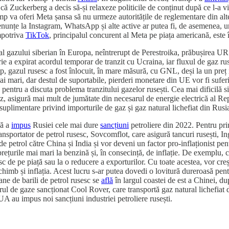
 că Zuckerberg a decis să-și relaxeze politicile de conținut după ce l-a
 va oferi Meta șansa să nu urmeze autoritățile de reglementare din alte 
 renunțe la Instagram, WhatsApp și alte active ar putea fi, de asemenea,
împotriva
TikTok
, principalul concurent al Meta pe piața americană, este 
t al gazului siberian în Europa, neîntrerupt de Perestroika, prăbușirea U
ie a expirat acordul temporar de tranzit cu Ucraina, iar fluxul de gaz rus
imp, gazul rusesc a fost înlocuit, în mare măsură, cu GNL, deși la un preț
mai mari, dar destul de suportabile, pierderi monetare din UE vor fi sufe
 pentru a discuta problema tranzitului gazelor rusești. Cea mai dificilă si
z, asigură mai mult de jumătate din necesarul de energie electrică al Re
 suplimentare privind importurile de gaz și gaz natural lichefiat din Rusi
bă a
impus
Rusiei cele mai dure
sancțiuni
petroliere din 2022. Pentru pri
nsportator de petrol rusesc, Sovcomflot, care asigură tancuri rusești, In
e petrol către China și India și vor deveni un factor pro-inflaționist 
rețurile mai mari la benzină și, în consecință, de inflație. De exemplu,
esc de pe piață sau la o reducere a exporturilor. Cu toate acestea, vor cre
chimb și inflația. Acest lucru s-ar putea dovedi o lovitură dureroasă pen
ane de barili de petrol rusesc se
află
în largul coastei de est a Chinei, du
ul de gaze sancționat Cool Rover, care transportă gaz natural lichefiat
A au impus noi sancțiuni industriei petroliere rusești.