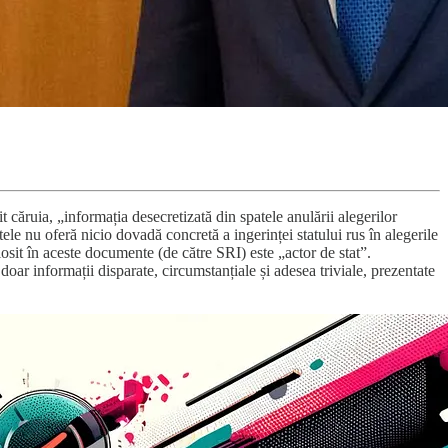
it căruia, „informația desecretizată din spatele anulării alegerilor
ele nu oferă nicio dovadă concretă a ingerinței statului rus în alegerile
sit în aceste documente (de către SRI) este „actor de stat”.
ar informații disparate, circumstanțiale și adesea triviale, prezentate