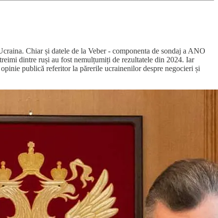
cu Ucraina. Chiar și datele de la Veber - componenta de sondaj a ANO
eimi dintre ruși au fost nemulțumiți de rezultatele din 2024. Iar
pinie publică referitor la părerile ucrainenilor despre negocieri și