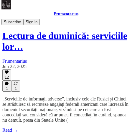
Frumentarius
Daily Brief
Subscribe
Sign in
Lectura de duminică: serviciile
lor…
Frumentarius
Jun 22, 2025
12
1
1
„Serviciile de informații adverse”, inclusiv cele ale Rusiei și Chinei,
se străduiesc să recruteze angajați federali americani care lucrează în
domeniul securității naționale, vizându-i pe cei care au fost
concediați sau consideră că ar putea fi concediați în curând, spunea,
nu demult, presa din Statele Unite (
Read →