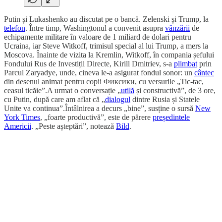
Putin și Lukashenko au discutat pe o bancă. Zelenski și Trump, la
telefon
. Între timp, Washingtonul a convenit asupra
vânzării
de
echipamente militare în valoare de 1 miliard de dolari pentru
Ucraina, iar Steve Witkoff, trimisul special al lui Trump, a mers la
Moscova. Înainte de vizita la Kremlin, Witkoff, în compania șefului
Fondului Rus de Investiții Directe, Kirill Dmitriev, s-a
plimbat
prin
Parcul Zaryadye, unde, cineva le-a asigurat fondul sonor: un
cântec
din desenul animat pentru copii Фиксики, cu versurile „Tic-tac,
ceasul ticăie”.A urmat o conversație „
utilă
și constructivă”, de 3 ore,
cu Putin, după care am aflat că „
dialogul
dintre Rusia și Statele
Unite va continua”.Întâlnirea a decurs „bine”, susține o sursă
New
York Times
, „foarte productivă”, este de părere
președintele
Americii
. „Peste așteptări”, notează
Bild
.