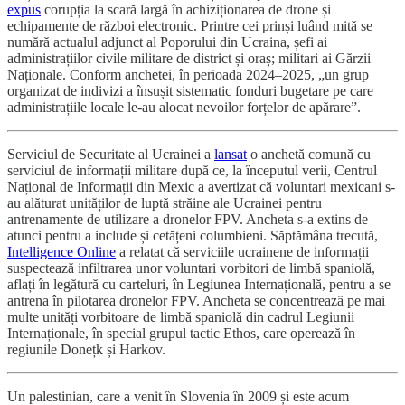
expus
corupția la scară largă în achiziționarea de drone și
echipamente de război electronic. Printre cei prinși luând mită se
numără actualul adjunct al Poporului din Ucraina, șefi ai
administrațiilor civile militare de district și oraș; militari ai Gărzii
Naționale. Conform anchetei, în perioada 2024–2025, „un grup
organizat de indivizi a însușit sistematic fonduri bugetare pe care
administrațiile locale le-au alocat nevoilor forțelor de apărare”.
Serviciul de Securitate al Ucrainei a
lansat
o anchetă comună cu
serviciul de informații militare după ce, la începutul verii, Centrul
Național de Informații din Mexic a avertizat că voluntari mexicani s-
au alăturat unităților de luptă străine ale Ucrainei pentru
antrenamente de utilizare a dronelor FPV. Ancheta s-a extins de
atunci pentru a include și cetățeni columbieni. Săptămâna trecută,
Intelligence Online
a relatat că serviciile ucrainene de informații
suspectează infiltrarea unor voluntari vorbitori de limbă spaniolă,
aflați în legătură cu carteluri, în Legiunea Internațională, pentru a se
antrena în pilotarea dronelor FPV. Ancheta se concentrează pe mai
multe unități vorbitoare de limbă spaniolă din cadrul Legiunii
Internaționale, în special grupul tactic Ethos, care operează în
regiunile Donețk și Harkov.
Un palestinian, care a venit în Slovenia în 2009 și este acum