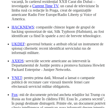
vacanță, în cartierul rezidențial XXII Carat din Dubai –
investigație a
Current Time TV
, un canal de televiziune în
limba rusă cu redacție în Praga, creat de organizațiile
americane Radio Free Europe/Radio Liberty și Voice of
America.
HACKNEWS
: companiile chineze legate de grupul de
hacking sponsorizat de stat, Silk Typhoon (Hafnium), au fost
identificate ca fiind în spatele a zeci de brevete tehnologice.
UKDEF
: guvernul britanic a atribuit oficial un instrument de
spionaj cibernetic recent identificat serviciului rus de
informații militare.
AXIOS
: serviciile secrete americane au intervenit la
Departamentul de Justiție pentru a promova fuziunea Hewlett
Packard Enterprise - Juniper Networks.
YNET
: pentru prima dată, Mossad a lansat o campanie
publică de recrutare care vizează tinerele femei care
efectuează serviciul militar obligatoriu.
Fox
: mii de documente privind ancheta relațiilor lui Trump cu
Rusia au fost găsite în clădirea FBI. Erau în „camera secretă”,
în pungi destinate distrugerii. Printre ele, un document potrivit
căruia intelligence-ul american avea informații despre intenția