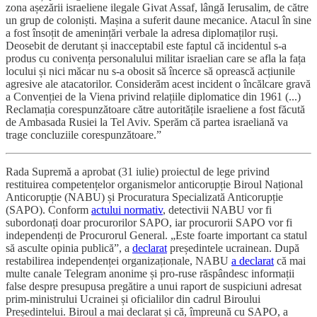
zona așezării israeliene ilegale Givat Assaf, lângă Ierusalim, de către
un grup de coloniști. Mașina a suferit daune mecanice. Atacul în sine
a fost însoțit de amenințări verbale la adresa diplomaților ruși.
Deosebit de derutant și inacceptabil este faptul că incidentul s-a
produs cu conivența personalului militar israelian care se afla la fața
locului și nici măcar nu s-a obosit să încerce să oprească acțiunile
agresive ale atacatorilor. Considerăm acest incident o încălcare gravă
a Convenției de la Viena privind relațiile diplomatice din 1961 (...)
Reclamația corespunzătoare către autoritățile israeliene a fost făcută
de Ambasada Rusiei la Tel Aviv. Sperăm că partea israeliană va
trage concluziile corespunzătoare.”
Rada Supremă a aprobat (31 iulie) proiectul de lege privind
restituirea competențelor organismelor anticorupție Biroul Național
Anticorupție (NABU) și Procuratura Specializată Anticorupție
(SAPO). Conform
actului normativ
, detectivii NABU vor fi
subordonați doar procurorilor SAPO, iar procurorii SAPO vor fi
independenți de Procurorul General. „Este foarte important ca statul
să asculte opinia publică”, a
declarat
președintele ucrainean. După
restabilirea independenței organizaționale, NABU
a declarat
că mai
multe canale Telegram anonime și pro-ruse răspândesc informații
false despre presupusa pregătire a unui raport de suspiciuni adresat
prim-ministrului Ucrainei și oficialilor din cadrul Biroului
Președintelui. Biroul a mai declarat și că, împreună cu SAPO, a