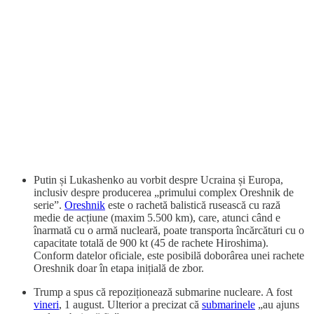
Putin și Lukashenko au vorbit despre Ucraina și Europa,
inclusiv despre producerea „primului complex Oreshnik de
serie”.
Oreshnik
este o rachetă balistică rusească cu rază
medie de acțiune (maxim 5.500 km), care, atunci când e
înarmată cu o armă nucleară, poate transporta încărcături cu o
capacitate totală de 900 kt (45 de rachete Hiroshima).
Conform datelor oficiale, este posibilă doborârea unei rachete
Oreshnik doar în etapa inițială de zbor.
Trump a spus că repoziționează submarine nucleare. A fost
vineri
, 1 august. Ulterior a precizat că
submarinele
„au ajuns