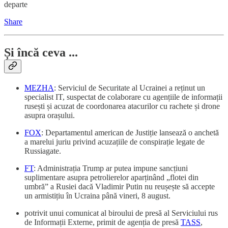
departe
Share
Și încă ceva ...
MEZHA
: Serviciul de Securitate al Ucrainei a reținut un
specialist IT, suspectat de colaborare cu agențiile de informații
rusești și acuzat de coordonarea atacurilor cu rachete și drone
asupra orașului.
FOX
: Departamentul american de Justiție lansează o anchetă
a marelui juriu privind acuzațiile de conspirație legate de
Russiagate.
FT
: Administrația Trump ar putea impune sancțiuni
suplimentare asupra petrolierelor aparținând „flotei din
umbră” a Rusiei dacă Vladimir Putin nu reușește să accepte
un armistițiu în Ucraina până vineri, 8 august.
potrivit unui comunicat al biroului de presă al Serviciului rus
de Informații Externe, primit de agenția de presă
TASS
,