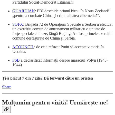
Partidului Social-Democrat Lituanian.
GUARDIAN
: FBI deschide primul birou în Noua Zeelandă
„pentru a combate China și criminalitatea cibernetică”.
SOFX
: Brigada 72 de Operațiuni Speciale a Serbiei a efectuat
un exercițiu comun de antrenament militar cu o unitate de
forțe speciale chineze, lângă Beijing. Au fost primele exerciții
comune desfășurate de China și Serbia.
ACOUNCIL
: de ce a refuzat Putin să accepte victoria în
Ucraina.
FSB
a declasificat informații despre masacrul Volyn (1943-
1944).
Ți-a plăcut 7 din 7 zile? Dă forward către un prieten
Share
Mulțumim pentru vizită! Urmărește-ne!