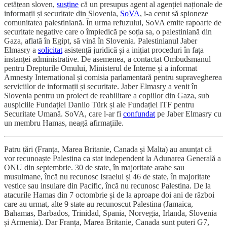
cetățean sloven,
susține
că un presupus agent al agenției naționale de
informații și securitate din Slovenia,
SoVA
, i-a cerut să spioneze
comunitatea palestiniană. În urma refuzului, SoVA emite rapoarte de
securitate negative care o împiedică pe soția sa, o palestiniană din
Gaza, aflată în Egipt, să vină în Slovenia. Palestinianul Jaber
Elmasry a
solicitat
asistență juridică și a inițiat proceduri în fața
instanței administrative. De asemenea, a contactat Ombudsmanul
pentru Drepturile Omului, Ministerul de Interne și a informat
Amnesty International și comisia parlamentară pentru supravegherea
serviciilor de informații și securitate. Jaber Elmasry a venit în
Slovenia pentru un proiect de reabilitare a copiilor din Gaza, sub
auspiciile Fundației Danilo Türk și ale Fundației ITF pentru
Securitate Umană. SoVA, care l-ar fi
confundat
pe Jaber Elmasry cu
un membru Hamas, neagă afirmațiile.
Patru țări (Franța, Marea Britanie, Canada și Malta) au anunțat că
vor recunoaște Palestina ca stat independent la Adunarea Generală a
ONU din septembrie. 30 de state, în majoritate arabe sau
musulmane, încă nu recunosc Israelul și 46 de state, în majoritate
vestice sau insulare din Pacific, încă nu recunosc Palestina. De la
atacurile Hamas din 7 octombrie și de la aproape doi ani de război
care au urmat, alte 9 state au recunoscut Palestina (Jamaica,
Bahamas, Barbados, Trinidad, Spania, Norvegia, Irlanda, Slovenia
și Armenia). Dar Franța, Marea Britanie, Canada sunt puteri G7,