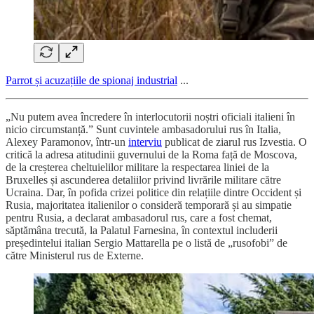
Parrot și acuzațiile de spionaj industrial
...
„Nu putem avea încredere în interlocutorii noștri oficiali italieni în
nicio circumstanță.” Sunt cuvintele ambasadorului rus în Italia,
Alexey Paramonov, într-un
interviu
publicat de ziarul rus Izvestia. O
critică la adresa atitudinii guvernului de la Roma față de Moscova,
de la creșterea cheltuielilor militare la respectarea liniei de la
Bruxelles și ascunderea detaliilor privind livrările militare către
Ucraina. Dar, în pofida crizei politice din relațiile dintre Occident și
Rusia, majoritatea italienilor o consideră temporară și au simpatie
pentru Rusia, a declarat ambasadorul rus, care a fost chemat,
săptămâna trecută, la Palatul Farnesina, în contextul includerii
președintelui italian Sergio Mattarella pe o listă de „rusofobi” de
către Ministerul rus de Externe.