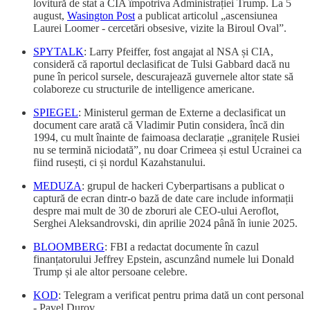
lovitură de stat a CIA împotriva Administrației Trump. La 5
august,
Wasington Post
a publicat articolul „ascensiunea
Laurei Loomer - cercetări obsesive, vizite la Biroul Oval”.
SPYTALK
: Larry Pfeiffer, fost angajat al NSA și CIA,
consideră că raportul declasificat de Tulsi Gabbard dacă nu
pune în pericol sursele, descurajează guvernele altor state să
colaboreze cu structurile de intelligence americane.
SPIEGEL
: Ministerul german de Externe a declasificat un
document care arată că Vladimir Putin considera, încă din
1994, cu mult înainte de faimoasa declarație „granițele Rusiei
nu se termină niciodată”, nu doar Crimeea și estul Ucrainei ca
fiind rusești, ci și nordul Kazahstanului.
MEDUZA
: grupul de hackeri Cyberpartisans a publicat o
captură de ecran dintr-o bază de date care include informații
despre mai mult de 30 de zboruri ale CEO-ului Aeroflot,
Serghei Aleksandrovski, din aprilie 2024 până în iunie 2025.
BLOOMBERG
: FBI a redactat documente în cazul
finanțatorului Jeffrey Epstein, ascunzând numele lui Donald
Trump și ale altor persoane celebre.
KOD
: Telegram a verificat pentru prima dată un cont personal
- Pavel Durov.