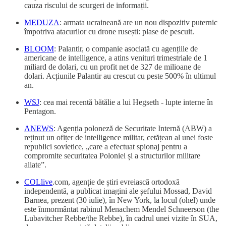
cauza riscului de scurgeri de informații.
MEDUZA
: armata ucraineană are un nou dispozitiv puternic
împotriva atacurilor cu drone rusești: plase de pescuit.
BLOOM
: Palantir, o companie asociată cu agențiile de
americane de intelligence, a atins venituri trimestriale de 1
miliard de dolari, cu un profit net de 327 de milioane de
dolari. Acțiunile Palantir au crescut cu peste 500% în ultimul
an.
WSJ
: cea mai recentă bătălie a lui Hegseth - lupte interne în
Pentagon.
ANEWS
: Agenția poloneză de Securitate Internă (ABW) a
reținut un ofițer de intelligence militar, cetățean al unei foste
republici sovietice, „care a efectuat spionaj pentru a
compromite securitatea Poloniei și a structurilor militare
aliate”.
COLlive
.com, agenție de știri evreiască ortodoxă
independentă, a publicat imagini ale șefului Mossad, David
Barnea, prezent (30 iulie), în New York, la locul (ohel) unde
este înmormântat rabinul Menachem Mendel Schneerson (the
Lubavitcher Rebbe/the Rebbe), în cadrul unei vizite în SUA,