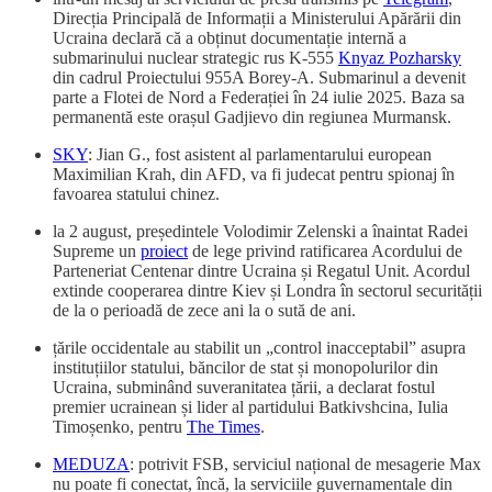
Direcția Principală de Informații a Ministerului Apărării din
Ucraina declară că a obținut documentație internă a
submarinului nuclear strategic rus K-555
Knyaz Pozharsky
din cadrul Proiectului 955A Borey-A. Submarinul a devenit
parte a Flotei de Nord a Federației în 24 iulie 2025. Baza sa
permanentă este orașul Gadjievo din regiunea Murmansk.
SKY
: Jian G., fost asistent al parlamentarului european
Maximilian Krah, din AFD, va fi judecat pentru spionaj în
favoarea statului chinez.
la 2 august, președintele Volodimir Zelenski a înaintat Radei
Supreme un
proiect
de lege privind ratificarea Acordului de
Parteneriat Centenar dintre Ucraina și Regatul Unit. Acordul
extinde cooperarea dintre Kiev și Londra în sectorul securității
de la o perioadă de zece ani la o sută de ani.
țările occidentale au stabilit un „control inacceptabil” asupra
instituțiilor statului, băncilor de stat și monopolurilor din
Ucraina, subminând suveranitatea țării, a declarat fostul
premier ucrainean și lider al partidului Batkivshcina, Iulia
Timoșenko, pentru
The Times
.
MEDUZA
: potrivit FSB, serviciul național de mesagerie Max
nu poate fi conectat, încă, la serviciile guvernamentale din