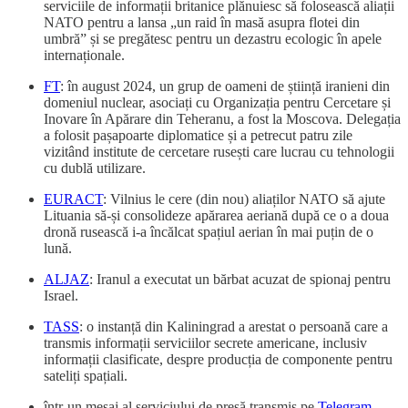
serviciile de informații britanice plănuiesc să folosească aliații
NATO pentru a lansa „un raid în masă asupra flotei din
umbră” și se pregătesc pentru un dezastru ecologic în apele
internaționale.
FT
: în august 2024, un grup de oameni de știință iranieni din
domeniul nuclear, asociați cu Organizația pentru Cercetare și
Inovare în Apărare din Teheranu, a fost la Moscova. Delegația
a folosit pașapoarte diplomatice și a petrecut patru zile
vizitând institute de cercetare rusești care lucrau cu tehnologii
cu dublă utilizare.
EURACT
: Vilnius le cere (din nou) aliaților NATO să ajute
Lituania să-și consolideze apărarea aeriană după ce o a doua
dronă rusească i-a încălcat spațiul aerian în mai puțin de o
lună.
ALJAZ
: Iranul a executat un bărbat acuzat de spionaj pentru
Israel.
TASS
: o instanță din Kaliningrad a arestat o persoană care a
transmis informații serviciilor secrete americane, inclusiv
informații clasificate, despre producția de componente pentru
sateliți spațiali.
într-un mesaj al serviciului de presă transmis pe
Telegram
,