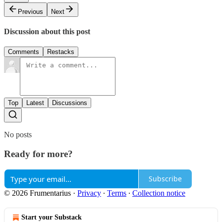
Previous
Next
Discussion about this post
Comments
Restacks
Top
Latest
Discussions
No posts
Ready for more?
Subscribe
© 2026 Frumentarius
·
Privacy
∙
Terms
∙
Collection notice
Start your Substack