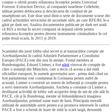
conține o ofertă pentru reînnoirea licențelor pentru Universal
Forensic Extraction Device, al companiei israeliene Cellebrite,
utilizat pentru deblocarea și descărcarea de conținut de pe
smartphone-uri. Este doar unul dintr-o serie de documente scurse din
cadrul achizițiilor serviciului de securitate sârb, pe care RFE/RL le-a
găsit pe dark net. Analiza documentelor publicate pe dark net arată
că BIA a invitat în secret companii să depună oferte pentru
reînnoirea licențelor pentru diverse instrumente criminalistice în cel
puțin două ocazii, în 2015 și 2019.
Scandalul din jurul lobby-ului secret și al tranzacțiilor corupte ale
Azerbaidjanului în cadrul Adunării Parlamentare a Consiliului
Europei (PACE) este din nou în atenție. Fostul membru al
Bundestagului, Eduard Lintner, a fost
găsit
vinovat de corupție de
către o instanță din München, care a decis că acesta a dat mită
oficialilor europeni, în numele guvernului azer - prima dată când un
fost parlamentar este condamnat în Germania pentru astfel de
acuzații. Lintner a construit un sistem de influență și corupție pentru
a servi interesele Azerbaidjanului. Ancheta a constatat că Lintner a
desfășurat activități de lobby sub acoperire timp de ani de zile atât în
PACE, cât și în Bundestag, menite să îmbunătățească imaginea
Azerbaidjanului, primind sume mari de bani. Principala metodă
utilizată de autoritățile azere pentru a-și promova interesele în cadrul
PACE a fost o schemă de luare de mită la scară largă, denumită