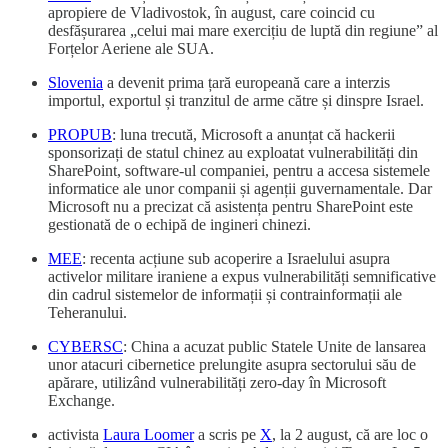
apropiere de Vladivostok, în august, care coincid cu
desfășurarea „celui mai mare exercițiu de luptă din regiune” al
Forțelor Aeriene ale SUA.
Slovenia
a devenit prima țară europeană care a interzis
importul, exportul și tranzitul de arme către și dinspre Israel.
PROPUB
: luna trecută, Microsoft a anunțat că hackerii
sponsorizați de statul chinez au exploatat vulnerabilități din
SharePoint, software-ul companiei, pentru a accesa sistemele
informatice ale unor companii și agenții guvernamentale. Dar
Microsoft nu a precizat că asistența pentru SharePoint este
gestionată de o echipă de ingineri chinezi.
MEE
: recenta acțiune sub acoperire a Israelului asupra
activelor militare iraniene a expus vulnerabilități semnificative
din cadrul sistemelor de informații și contrainformații ale
Teheranului.
CYBERSC
: China a acuzat public Statele Unite de lansarea
unor atacuri cibernetice prelungite asupra sectorului său de
apărare, utilizând vulnerabilități zero-day în Microsoft
Exchange.
activista
Laura Loomer
a scris pe
X
, la 2 august, că are loc o