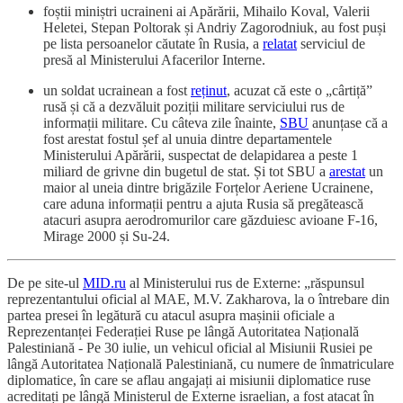
foștii miniștri ucraineni ai Apărării, Mihailo Koval, Valerii
Heletei, Stepan Poltorak și Andriy Zagorodniuk, au fost puși
pe lista persoanelor căutate în Rusia, a
relatat
serviciul de
presă al Ministerului Afacerilor Interne.
un soldat ucrainean a fost
reținut
, acuzat că este o „cârtiță”
rusă și că a dezvăluit poziții militare serviciului rus de
informații militare. Cu câteva zile înainte,
SBU
anunțase că a
fost arestat fostul șef al unuia dintre departamentele
Ministerului Apărării, suspectat de delapidarea a peste 1
miliard de grivne din bugetul de stat. Și tot SBU a
arestat
un
maior al uneia dintre brigăzile Forțelor Aeriene Ucrainene,
care aduna informații pentru a ajuta Rusia să pregătească
atacuri asupra aerodromurilor care găzduiesc avioane F-16,
Mirage 2000 și Su-24.
De pe site-ul
MID.ru
al Ministerului rus de Externe: „răspunsul
reprezentantului oficial al MAE, M.V. Zakharova, la o întrebare din
partea presei în legătură cu atacul asupra mașinii oficiale a
Reprezentanței Federației Ruse pe lângă Autoritatea Națională
Palestiniană - Pe 30 iulie, un vehicul oficial al Misiunii Rusiei pe
lângă Autoritatea Națională Palestiniană, cu numere de înmatriculare
diplomatice, în care se aflau angajați ai misiunii diplomatice ruse
acreditați pe lângă Ministerul de Externe israelian, a fost atacat în