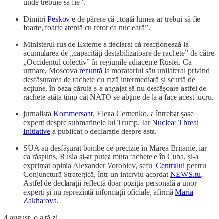
unde trebuie să fie”.
Dimitri
Peskov
e de părere că „toată lumea ar trebui să fie
foarte, foarte atentă cu retorica nucleară”.
Ministerul rus de Externe a declarat că reacționează la
acumularea de „capacități destabilizatoare de rachete” de către
„Occidentul colectiv” în regiunile adiacente Rusiei. Ca
urmare, Moscova
renunță
la moratoriul său unilateral privind
desfășurarea de rachete cu rază intermediară și scurtă de
acțiune, în baza căruia s-a angajat să nu desfășoare astfel de
rachete atâta timp cât NATO se abține de la a face acest lucru.
jurnalista
Kommersant
, Elena Cernenko, a întrebat șase
experți despre submarinele lui Trump. Iar
Nuclear Threat
Initiative
a publicat o declarație despre asta.
SUA au desfășurat bombe de precizie în Marea Britanie, iar
ca răspuns, Rusia și-ar putea muta rachetele în Cuba, și-a
exprimat opinia Alexander Vorobiov, șeful
Centrului
pentru
Conjunctură Strategică, într-un interviu acordat
NEWS.ru
.
Astfel de declarații reflectă doar poziția personală a unor
experți și nu reprezintă informații oficiale, afirmă
Maria
Zakharova
.
4 august, o altă zi ...