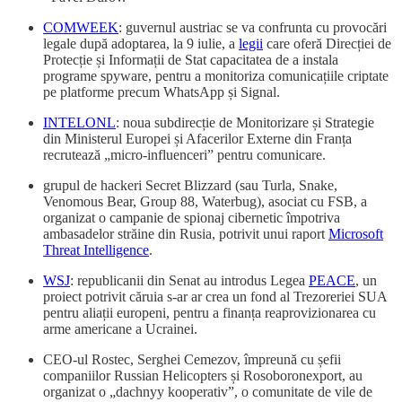
COMWEEK
: guvernul austriac se va confrunta cu provocări
legale după adoptarea, la 9 iulie, a
legii
care oferă Direcției de
Protecție și Informații de Stat capacitatea de a instala
programe spyware, pentru a monitoriza comunicațiile criptate
pe platforme precum WhatsApp și Signal.
INTELONL
: noua subdirecție de Monitorizare și Strategie
din Ministerul Europei și Afacerilor Externe din Franța
recrutează „micro-influenceri” pentru comunicare.
grupul de hackeri Secret Blizzard (sau Turla, Snake,
Venomous Bear, Group 88, Waterbug), asociat cu FSB, a
organizat o campanie de spionaj cibernetic împotriva
ambasadelor străine din Rusia, potrivit unui raport
Microsoft
Threat Intelligence
.
WSJ
: republicanii din Senat au introdus Legea
PEACE
, un
proiect potrivit căruia s-ar ar crea un fond al Trezoreriei SUA
pentru aliații europeni, pentru a finanța reaprovizionarea cu
arme americane a Ucrainei.
CEO-ul Rostec, Serghei Cemezov, împreună cu șefii
companiilor Russian Helicopters și Rosoboronexport, au
organizat o „dachnyy kooperativ”, o comunitate de vile de