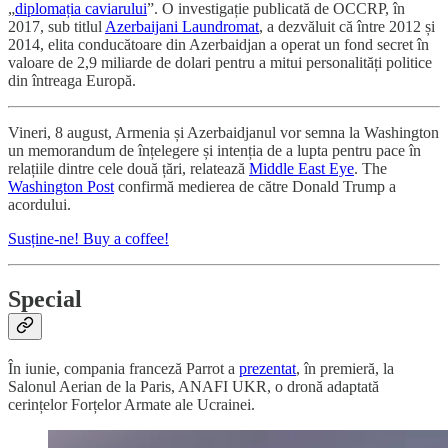
„
diplomația caviarului
”. O investigație publicată de OCCRP, în
2017, sub titlul
Azerbaijani Laundromat
, a dezvăluit că între 2012 și
2014, elita conducătoare din Azerbaidjan a operat un fond secret în
valoare de 2,9 miliarde de dolari pentru a mitui personalități politice
din întreaga Europă.
Vineri, 8 august, Armenia și Azerbaidjanul vor semna la Washington
un memorandum de înțelegere și intenția de a lupta pentru pace în
relațiile dintre cele două țări, relatează
Middle East Eye
. The
Washington Post
confirmă medierea de către Donald Trump a
acordului.
Susține-ne! Buy a coffee!
Special
În iunie, compania franceză Parrot a
prezentat
, în premieră, la
Salonul Aerian de la Paris, ANAFI UKR, o dronă adaptată
cerințelor Forțelor Armate ale Ucrainei.