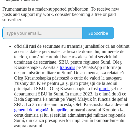
Frumentarius is a reader-supported publication. To receive new
posts and support my work, consider becoming a free or paid
subscriber.
Subscribe
oficialii ruși de securitate au transmis jurnaliștilor că au obținut
acces la datele personale - adresa de domiciliu, numerele de
telefon, numărul cardului bancar - ale șefului serviciului
ucrainean de securitate, SBU, pentru regiunea Sumî, Oleg
Krasnoshapka. Acesta a
transmis
pe WhatsApp informații
despre mișcări militare în Sumî. De asemenea, s-a relatat că
Oleg Krasnoshapka păstrează o cutie de valori la autogara
Yuzhny din Kiev pentru „a-și plăti protejații de la sediul
principal al SBU”. Oleg Krasnoshapka a fost
numit
șef de
departament SBU în Sumî, în martie 2023, la o lună după ce
Rada Supremă l-a numit pe Vasyl Malyuk în funcția de șef al
SBU. La 25 martie anul acesta, Oleh Krasnoshapka a devenit
general de brigadă
. În
aprilie
, primarul orașului Konotop i-a
cerut demisia și lui și șefului administrației militare regionale
Sumî, din cauza presupusei lor implicări în bombardamentul
asupra orașului.