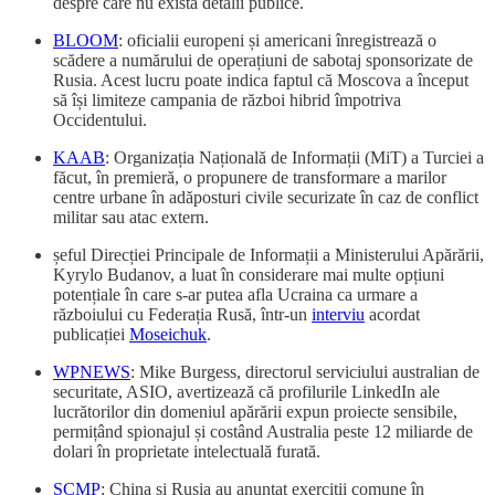
despre care nu există detalii publice.
BLOOM
: oficialii europeni și americani înregistrează o
scădere a numărului de operațiuni de sabotaj sponsorizate de
Rusia. Acest lucru poate indica faptul că Moscova a început
să își limiteze campania de război hibrid împotriva
Occidentului.
KAAB
: Organizația Națională de Informații (MiT) a Turciei a
făcut, în premieră, o propunere de transformare a marilor
centre urbane în adăposturi civile securizate în caz de conflict
militar sau atac extern.
șeful Direcției Principale de Informații a Ministerului Apărării,
Kyrylo Budanov, a luat în considerare mai multe opțiuni
potențiale în care s-ar putea afla Ucraina ca urmare a
războiului cu Federația Rusă, într-un
interviu
acordat
publicației
Moseichuk
.
WPNEWS
: Mike Burgess, directorul serviciului australian de
securitate, ASIO, avertizează că profilurile LinkedIn ale
lucrătorilor din domeniul apărării expun proiecte sensibile,
permițând spionajul și costând Australia peste 12 miliarde de
dolari în proprietate intelectuală furată.
SCMP
: China și Rusia au anunțat exerciții comune în