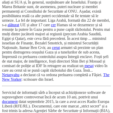
aliați ai SUA și, în general, susținătoare ale Israelului. Franța și
Marea Britanie sunt, de asemenea, puteri nucleare și membri
permanenți ai Consiliului de Securitate al ONU. Așadar, există
posibilitatea reală ca alte puteri occidentale să fie tentate să le
urmeze. La fel de important: Liga Arabă, formată din 22 de membri,
s-a
alăturat
UE și altor 17 care
cer
Hamas să se dezarmeze și să
renunțe la putere în Gaza pentru a pune capăt războiului. Pentru mai
mulți dintre jucătorii majori ai regiunii (precum Arabia Saudită,
Egipt și Qatar), este ceva fără precedent. În acest timp ... ministrul
israelian de Finanțe, Bezalel Smotrich, și ministrul Securității
Naționale, Itamar Ben Gvir, au
cerut
armatei să prezinte un plan
pentru distrugerea orașului Gaza și a tunelurilor de sub acesta,
împreună cu preluarea controlului asupra întregii enclave. Foști șefi
de stat major, de intelligence, foști directori Shin Bet și Mossad și
comisari de poliție ai IDF în retragere au realizat un
mesaj
video în
care au cerut să se pună capăt războiului din Gaza. Însă...
Netanyahu
a declarat că va ordona preluarea completă a Fâșiei.
The
New Yorker
: scrisoare din Israel.
Serviciul de informații sârb a început să achiziționeze software de
supraveghere controversat încă de acum 10 ani, potrivit unui
document
datat septembrie 2015, la care a avut acces Radio Europa
Liberă (RFE/RL). Documentul, care este marcat „strict secret” și a
fost trimis la adresa Agenției Sârbe de Securitate și Informații (BIA),