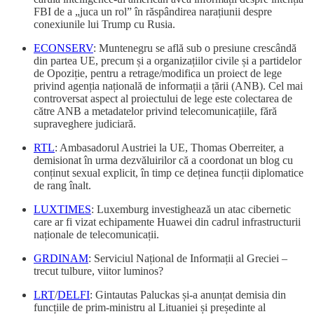
FBI de a „juca un rol” în răspândirea narațiunii despre
conexiunile lui Trump cu Rusia.
ECONSERV
: Muntenegru se află sub o presiune crescândă
din partea UE, precum și a organizațiilor civile și a partidelor
de Opoziție, pentru a retrage/modifica un proiect de lege
privind agenția națională de informații a țării (ANB). Cel mai
controversat aspect al proiectului de lege este colectarea de
către ANB a metadatelor privind telecomunicațiile, fără
supraveghere judiciară.
RTL
: Ambasadorul Austriei la UE, Thomas Oberreiter, a
demisionat în urma dezvăluirilor că a coordonat un blog cu
conținut sexual explicit, în timp ce deținea funcții diplomatice
de rang înalt.
LUXTIMES
: Luxemburg investighează un atac cibernetic
care ar fi vizat echipamente Huawei din cadrul infrastructurii
naționale de telecomunicații.
GRDINAM
: Serviciul Național de Informații al Greciei –
trecut tulbure, viitor luminos?
LRT
/
DELFI
: Gintautas Paluckas și-a anunțat demisia din
funcțiile de prim-ministru al Lituaniei și președinte al