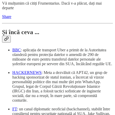
Vă mulțumim că citiți Frumentarius. Dacă v-a plăcut, dați mai
departe
Share
Și încă ceva ...
BBC
: aplicația de transport Uber a primit de la Autoritatea
olandeză pentru protecția datelor o amendă de 290 de
milioane de euro pentru transferul datelor personale ale
șoferilor europeni pe servere din SUA, încălcând regulile UE.
HACKERNEWS
: Meta a dezvăluit că APT42, un grup de
hacking sponsorizat de statul iranian, a încercat să vizeze
personalități politice din mai multe țări prin WhatsApp.
Grupul, legat de Corpul Gărzii Revoluționare Islamice
(IRGC) din Iran, a folosit tactici sofisticate de inginerie
socială, dar nu a reușit, în mare parte, să compromită
conturile.
FT
: un canal diplomatic neoficial (backchannel), stabilit între
consilierul pentru securitate națională al SUA, Jake Sullivan,