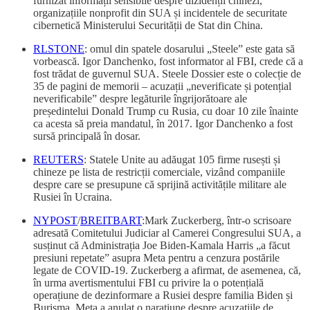
furnizat informații sensibile despre dizidenții chinezi,
organizațiile nonprofit din SUA și incidentele de securitate
cibernetică Ministerului Securității de Stat din China.
RLSTONE
: omul din spatele dosarului „Steele” este gata să
vorbească. Igor Danchenko, fost informator al FBI, crede că a
fost trădat de guvernul SUA. Steele Dossier este o colecție de
35 de pagini de memorii – acuzații „neverificate și potențial
neverificabile” despre legăturile îngrijorătoare ale
președintelui Donald Trump cu Rusia, cu doar 10 zile înainte
ca acesta să preia mandatul, în 2017. Igor Danchenko a fost
sursă principală în dosar.
REUTERS
: Statele Unite au adăugat 105 firme rusești și
chineze pe lista de restricții comerciale, vizând companiile
despre care se presupune că sprijină activitățile militare ale
Rusiei în Ucraina.
NYPOST
/
BREITBART
:Mark Zuckerberg, într-o scrisoare
adresată Comitetului Judiciar al Camerei Congresului SUA, a
susținut că Administrația Joe Biden-Kamala Harris „a făcut
presiuni repetate” asupra Meta pentru a cenzura postările
legate de COVID-19. Zuckerberg a afirmat, de asemenea, că,
în urma avertismentului FBI cu privire la o potențială
operațiune de dezinformare a Rusiei despre familia Biden și
Burisma, Meta a anulat o narațiune despre acuzațiile de