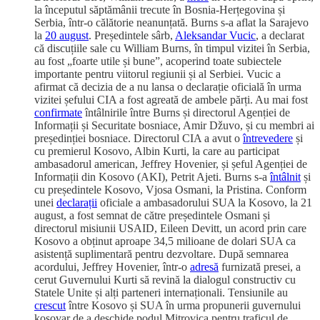
la începutul săptămânii trecute în Bosnia-Herțegovina și
Serbia, într-o călătorie neanunțată. Burns s-a aflat la Sarajevo
la
20 august
. Președintele sârb,
Aleksandar Vucic
, a declarat
că discuțiile sale cu William Burns, în timpul vizitei în Serbia,
au fost „foarte utile și bune”, acoperind toate subiectele
importante pentru viitorul regiunii și al Serbiei. Vucic a
afirmat că decizia de a nu lansa o declarație oficială în urma
vizitei șefului CIA a fost agreată de ambele părți. Au mai fost
confirmate
întâlnirile între Burns și directorul Agenției de
Informații și Securitate bosniace, Amir Džuvo, și cu membri ai
președinției bosniace. Directorul CIA a avut o
întrevedere
și
cu premierul Kosovo, Albin Kurti, la care au participat
ambasadorul american, Jeffrey Hovenier, și șeful Agenției de
Informații din Kosovo (AKI), Petrit Ajeti. Burns s-a
întâlnit
și
cu președintele Kosovo, Vjosa Osmani, la Pristina. Conform
unei
declarații
oficiale a ambasadorului SUA la Kosovo, la 21
august, a fost semnat de către președintele Osmani și
directorul misiunii USAID, Eileen Devitt, un acord prin care
Kosovo a obținut aproape 34,5 milioane de dolari SUA ca
asistență suplimentară pentru dezvoltare. După semnarea
acordului, Jeffrey Hovenier, într-o
adresă
furnizată presei, a
cerut Guvernului Kurti să revină la dialogul constructiv cu
Statele Unite și alți parteneri internaționali. Tensiunile au
crescut
între Kosovo și SUA în urma propunerii guvernului
kosovar de a deschide podul Mitrovica pentru traficul de