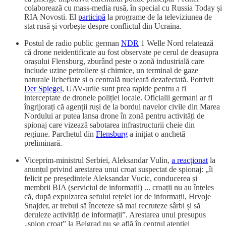
colaborează cu mass-media rusă, în special cu Russia Today și
RIA Novosti. El
participă
la programe de la televiziunea de
stat rusă și vorbește despre conflictul din Ucraina.
Postul de radio public german
NDR
1 Welle Nord relatează
că drone neidentificate au fost observate pe cerul de deasupra
orașului Flensburg, zburând peste o zonă industrială care
include uzine petroliere și chimice, un terminal de gaze
naturale lichefiate și o centrală nucleară dezafectată. Potrivit
Der Spiegel
, UAV-urile sunt prea rapide pentru a fi
interceptate de dronele poliției locale. Oficialii germani ar fi
îngrijorați că agenții ruși de la bordul navelor civile din Marea
Nordului ar putea lansa drone în zonă pentru activități de
spionaj care vizează sabotarea infrastructurii cheie din
regiune. Parchetul din
Flensburg
a inițiat o anchetă
preliminară.
Viceprim-ministrul Serbiei, Aleksandar Vulin,
a reacționat
la
anunțul privind arestarea unui croat suspectat de spionaj: „îi
felicit pe președintele Aleksandar Vucic, conducerea și
membrii BIA (serviciul de informații) ... croații nu au înțeles
că, după expulzarea șefului rețelei lor de informații, Hrvoje
Snajder, ar trebui să înceteze să mai recruteze sârbi și să
deruleze activități de informații”. Arestarea unui presupus
„spion croat” la Belgrad nu se află în centrul atenției