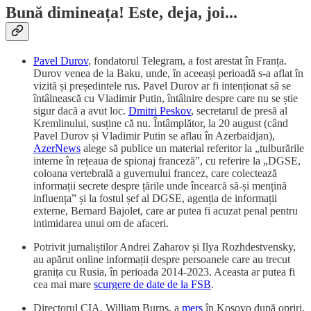
Bună dimineața! Este, deja, joi...
Pavel Durov
, fondatorul Telegram, a fost arestat în Franța.
Durov venea de la Baku, unde, în aceeași perioadă s-a aflat în
vizită și președintele rus. Pavel Durov ar fi intenționat să se
întâlnească cu Vladimir Putin, întâlnire despre care nu se știe
sigur dacă a avut loc.
Dmitri Peskov
, secretarul de presă al
Kremlinului, susține că nu. Întâmplător, la 20 august (când
Pavel Durov și Vladimir Putin se aflau în Azerbaidjan),
AzerNews
alege să publice un material referitor la „tulburările
interne în rețeaua de spionaj franceză”, cu referire la „DGSE,
coloana vertebrală a guvernului francez, care colectează
informații secrete despre țările unde încearcă să-și mențină
influența” și la fostul șef al DGSE, agenția de informații
externe, Bernard Bajolet, care ar putea fi acuzat penal pentru
intimidarea unui om de afaceri.
Potrivit jurnaliștilor Andrei Zaharov și Ilya Rozhdestvensky,
au apărut online informații despre persoanele care au trecut
granița cu Rusia, în perioada 2014-2023. Aceasta ar putea fi
cea mai mare
scurgere de date de la FSB
.
Directorul CIA, William Burns, a
mers
în Kosovo după opriri,