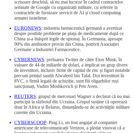
scrisoare deschisă, să nu mai lucreze în cadrul contractelor
semnate de Google cu organizații militare, cu referire la
contractele de furnizare servicii de AI și cloud computing
armatei israeliene.
EURONEWS
: industria farmaceutică germană a avertizat
despre posibile probleme pe piața de medicamente după ce
China și-a înăsprit legile de spionaj. În Germania, aproape
90% din antibiotice provin din China, potrivit Asociației
Germane a Industriei Farmaceutice.
CYBERNEWS
: preluarea Twitter de către Elon Musk, în
valoare de 44 de miliarde de dolari, a implicat un grup divers
de investitori, inclusiv firme de capital de risc și figuri notabile
precum prințul saudit Alwaleed bin Talal. Doi investitori în
8VC, o firmă legată de achiziție, sunt fiii oligarhilor ruși
sancționați, Vadim Moshkovich și Petr Aven.
REUTERS
: grupul de mercenari Wagner a declarat că nu mai
participă la războiul din Ucraina. Grupul susține că operează
doar în Africa și Belarus, distanțându-se de activitățile militare
curente din Ucraina.
CYBERSCOOP
: Ping Li, un fost angajat al companiei
americane de telecomunicații Verizon, a pledat vinovat că a