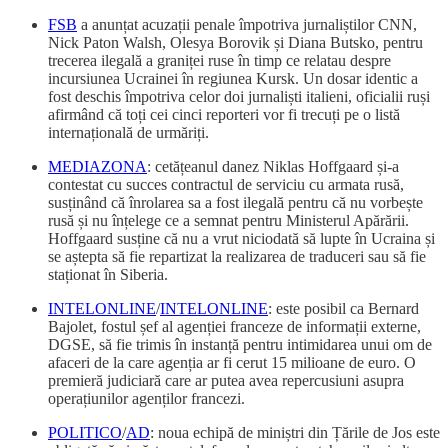
FSB
a anunțat acuzații penale împotriva jurnaliștilor CNN,
Nick Paton Walsh, Olesya Borovik și Diana Butsko, pentru
trecerea ilegală a graniței ruse în timp ce relatau despre
incursiunea Ucrainei în regiunea Kursk. Un dosar identic a
fost deschis împotriva celor doi jurnaliști italieni, oficialii ruși
afirmând că toți cei cinci reporteri vor fi trecuți pe o listă
internațională de urmăriți.
MEDIAZONA
: cetățeanul danez Niklas Hoffgaard și-a
contestat cu succes contractul de serviciu cu armata rusă,
susținând că înrolarea sa a fost ilegală pentru că nu vorbește
rusă și nu înțelege ce a semnat pentru Ministerul Apărării.
Hoffgaard susține că nu a vrut niciodată să lupte în Ucraina și
se aștepta să fie repartizat la realizarea de traduceri sau să fie
staționat în Siberia.
INTELONLINE
/
INTELONLINE
: este posibil ca Bernard
Bajolet, fostul șef al agenției franceze de informații externe,
DGSE, să fie trimis în instanță pentru intimidarea unui om de
afaceri de la care agenția ar fi cerut 15 milioane de euro. O
premieră judiciară care ar putea avea repercusiuni asupra
operațiunilor agenților francezi.
POLITICO
/
AD
: noua echipă de miniștri din Țările de Jos este