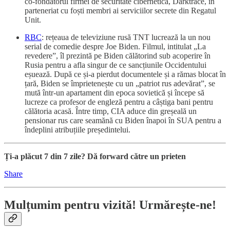
co-fondatorul firmei de securitate cibernetică, Darktrace, în
parteneriat cu foști membri ai serviciilor secrete din Regatul
Unit.
RBC
: rețeaua de televiziune rusă TNT lucrează la un nou
serial de comedie despre Joe Biden. Filmul, intitulat „La
revedere”, îl prezintă pe Biden călătorind sub acoperire în
Rusia pentru a afla singur de ce sancțiunile Occidentului
eșuează. După ce și-a pierdut documentele și a rămas blocat în
țară, Biden se împrietenește cu un „patriot rus adevărat”, se
mută într-un apartament din epoca sovietică și începe să
lucreze ca profesor de engleză pentru a câștiga bani pentru
călătoria acasă. Între timp, CIA aduce din greșeală un
pensionar rus care seamănă cu Biden înapoi în SUA pentru a
îndeplini atribuțiile președintelui.
Ți-a plăcut 7 din 7 zile? Dă forward către un prieten
Share
Mulțumim pentru vizită! Urmărește-ne!