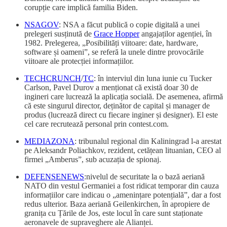
corupție care implică familia Biden.
NSAGOV
: NSA a făcut publică o copie digitală a unei
prelegeri susținută de
Grace Hopper
angajaților agenției, în
1982. Prelegerea, „Posibilități viitoare: date, hardware,
software și oameni”, se referă la unele dintre provocările
viitoare ale protecției informațiilor.
TECHCRUNCH
/
TC
: în interviul din luna iunie cu Tucker
Carlson, Pavel Durov a menționat că există doar 30 de
ingineri care lucrează la aplicația socială. De asemenea, afirmă
că este singurul director, deținător de capital și manager de
produs (lucrează direct cu fiecare inginer și designer). El este
cel care recrutează personal prin contest.com.
MEDIAZONA
: tribunalul regional din Kaliningrad l-a arestat
pe Aleksandr Poliachkov, rezident, cetățean lituanian, CEO al
firmei „Amberus”, sub acuzația de spionaj.
DEFENSENEWS
:nivelul de securitate la o bază aeriană
NATO din vestul Germaniei a fost ridicat temporar din cauza
informațiilor care indicau o „amenințare potențială”, dar a fost
redus ulterior. Baza aeriană Geilenkirchen, în apropiere de
granița cu Țările de Jos, este locul în care sunt staționate
aeronavele de supraveghere ale Alianței.