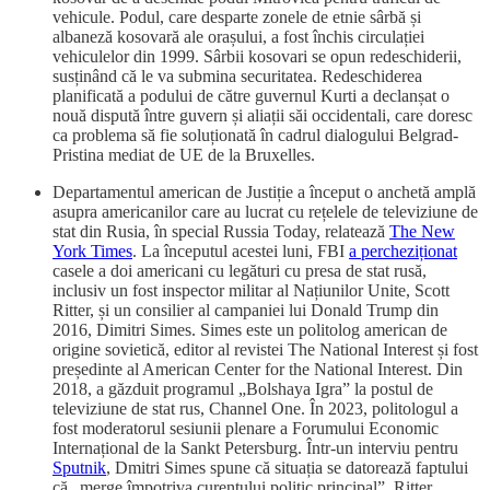
vehicule. Podul, care desparte zonele de etnie sârbă și
albaneză kosovară ale orașului, a fost închis circulației
vehiculelor din 1999. Sârbii kosovari se opun redeschiderii,
susținând că le va submina securitatea. Redeschiderea
planificată a podului de către guvernul Kurti a declanșat o
nouă dispută între guvern și aliații săi occidentali, care doresc
ca problema să fie soluționată în cadrul dialogului Belgrad-
Pristina mediat de UE de la Bruxelles.
Departamentul american de Justiție a început o anchetă amplă
asupra americanilor care au lucrat cu rețelele de televiziune de
stat din Rusia, în special Russia Today, relatează
The New
York Times
. La începutul acestei luni, FBI
a percheziționat
casele a doi americani cu legături cu presa de stat rusă,
inclusiv un fost inspector militar al Națiunilor Unite, Scott
Ritter, și un consilier al campaniei lui Donald Trump din
2016, Dimitri Simes. Simes este un politolog american de
origine sovietică, editor al revistei The National Interest și fost
președinte al American Center for the National Interest. Din
2018, a găzduit programul „Bolshaya Igra” la postul de
televiziune de stat rus, Channel One. În 2023, politologul a
fost moderatorul sesiunii plenare a Forumului Economic
Internațional de la Sankt Petersburg. Într-un interviu pentru
Sputnik
, Dmitri Simes spune că situația se datorează faptului
că „merge împotriva curentului politic principal”. Ritter