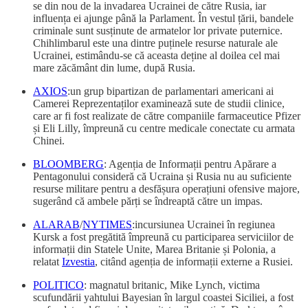
se din nou de la invadarea Ucrainei de către Rusia, iar
influența ei ajunge până la Parlament. În vestul țării, bandele
criminale sunt susținute de armatelor lor private puternice.
Chihlimbarul este una dintre puținele resurse naturale ale
Ucrainei, estimându-se că aceasta deține al doilea cel mai
mare zăcământ din lume, după Rusia.
AXIOS
:un grup bipartizan de parlamentari americani ai
Camerei Reprezentaților examinează sute de studii clinice,
care ar fi fost realizate de către companiile farmaceutice Pfizer
și Eli Lilly, împreună cu centre medicale conectate cu armata
Chinei.
BLOOMBERG
: Agenția de Informații pentru Apărare a
Pentagonului consideră că Ucraina și Rusia nu au suficiente
resurse militare pentru a desfășura operațiuni ofensive majore,
sugerând că ambele părți se îndreaptă către un impas.
ALARAB
/
NYTIMES
:incursiunea Ucrainei în regiunea
Kursk a fost pregătită împreună cu participarea serviciilor de
informații din Statele Unite, Marea Britanie și Polonia, a
relatat
Izvestia
, citând agenția de informații externe a Rusiei.
POLITICO
: magnatul britanic, Mike Lynch, victima
scufundării yahtului Bayesian în largul coastei Siciliei, a fost