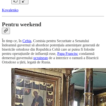
Kovalenko
Pentru weekend
În timp ce, în
Cehia
, Comisia pentru Securitate a Senatului
îndeamnă guvernul să abordeze potențiala amenințare generată de
bisericile ortodoxe din Republica Cehă care ar putea fi folosite
pentru operațiunile de influență ruse,
Papa Francisc
condamnă
demersul guvernului
ucrainean
de a interzice o ramură a Bisericii
Ortodoxe a țării, legată de Rusia.