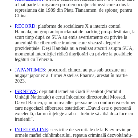
a luat parte la mișcarea pro-democrație chineză care a dus la
represiunea din 1989 din Piața Tiananmen, de spionaj pentru
China.
RECORD
: platforma de socializare X a interzis contul
Handala, un grup autoproclamat de hacking pro-palestinian, la
scurt timp după ce SUA au emis avertismente cu privire la
amenințările cibernetice iraniene care vizează alegerile
prezidențiale. Deși Handala nu a realizat atacuri asupra SUA,
momentul interdicției ridică îngrijorări cu privire la posibilele
legături cu Teheran.
JAPANTIMES
: procurorii chinezi au pus sub acuzare un
angajat japonez al firmei Astellas Pharma, arestat în martie
2023.
ISRNEWS
: deputatul israelian Gadi Eisenkot (Partidul
Unității Naționale) a cerut înlocuirea directorului Mossad,
David Barnea, și numirea altei persoane la conducerea echipei
care negociază eliberarea ostaticilor: „David este o persoană
excelentă, dar nu înțelege araba – trebuie să aibă de-a face cu
iranienii”.
INTELONLINE
: serviciile de securitate de la Kiev revin pe
urmele mafiei chihlimbarului, rețeaua criminală dezvoltându-