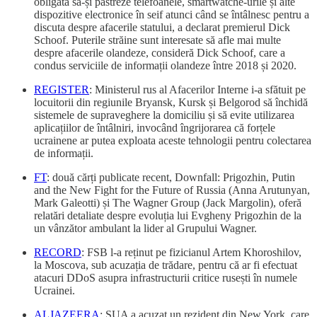
obligată să-și păstreze telefoanele, smartwatche-urile și alte
dispozitive electronice în seif atunci când se întâlnesc pentru a
discuta despre afacerile statului, a declarat premierul Dick
Schoof. Puterile străine sunt interesate să afle mai multe
despre afacerile olandeze, consideră Dick Schoof, care a
condus serviciile de informații olandeze între 2018 și 2020.
REGISTER
: Ministerul rus al Afacerilor Interne i-a sfătuit pe
locuitorii din regiunile Bryansk, Kursk și Belgorod să închidă
sistemele de supraveghere la domiciliu și să evite utilizarea
aplicațiilor de întâlniri, invocând îngrijorarea că forțele
ucrainene ar putea exploata aceste tehnologii pentru colectarea
de informații.
FT
: două cărți publicate recent, Downfall: Prigozhin, Putin
and the New Fight for the Future of Russia (Anna Arutunyan,
Mark Galeotti) și The Wagner Group (Jack Margolin), oferă
relatări detaliate despre evoluția lui Evgheny Prigozhin de la
un vânzător ambulant la lider al Grupului Wagner.
RECORD
: FSB l-a reținut pe fizicianul Artem Khoroshilov,
la Moscova, sub acuzația de trădare, pentru că ar fi efectuat
atacuri DDoS asupra infrastructurii critice rusești în numele
Ucrainei.
ALJAZEERA
: SUA a acuzat un rezident din New York, care