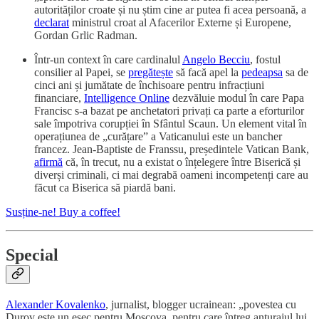
autorităților croate și nu știm cine ar putea fi acea persoană, a
declarat
ministrul croat al Afacerilor Externe și Europene,
Gordan Grlic Radman.
Într-un context în care cardinalul
Angelo Becciu
, fostul
consilier al Papei, se
pregătește
să facă apel la
pedeapsa
sa de
cinci ani și jumătate de închisoare pentru infracțiuni
financiare,
Intelligence Online
dezvăluie modul în care Papa
Francisc s-a bazat pe anchetatori privați ca parte a eforturilor
sale împotriva corupției în Sfântul Scaun. Un element vital în
operațiunea de „curățare” a Vaticanului este un bancher
francez. Jean-Baptiste de Franssu, președintele Vatican Bank,
afirmă
că, în trecut, nu a existat o înțelegere între Biserică și
diverși criminali, ci mai degrabă oameni incompetenți care au
făcut ca Biserica să piardă bani.
Susține-ne! Buy a coffee!
S
pecial
Alexander Kovalenko
, jurnalist, blogger ucrainean: „povestea cu
Durov este un eșec pentru Moscova, pentru care întreg anturajul lui