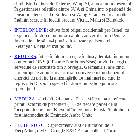
și ministrul chinez de Externe, Wang Yi, a jucat un rol esențial
în gestionarea relațiilor dintre SUA și China într-o perioadă de
tensiuni intense. Jake Sullivan și Wang Yi au avut mai multe
întâlniri secrete în locații precum Viena, Malta și Bangkok
INTELONLINE
: câțiva foști ofițeri occidentali pro-Israel, cu
experiență în domeniul informațiilor, au cerut Curții Penale
Internaționale să nu-l pună sub acuzare pe Benjamin
Netanyahu, deja acuzat politic.
REUTERS
: într-o întâlnire cu ușile închise, derulată în timpul
conferinței ONS (Offshore Northerns Seas) privind energia,
serviciile de securitate din Norvegia, Germania și alte cinci
țări europene au informat oficialii norvegieni din domeniul
energiei cu privire la amenințările tot mai mari pe care le
reprezintă Rusia, în special în domeniul sabotajului și al
spionajului.
MEDUZA
: sâmbătă, 24 august, Rusia și Ucraina au efectuat
primul schimb de prizonieri (115 de fiecare parte) de la
începutul incursiunii Kievului în regiunea Kursk. Schimbul a
fost intermediat de Emiratele Arabe Unite.
TECHCRUNCH
: aproximativ 200 de lucrători de la
DeepMind, divizia Google R&D AI, au solicitat, înr-o